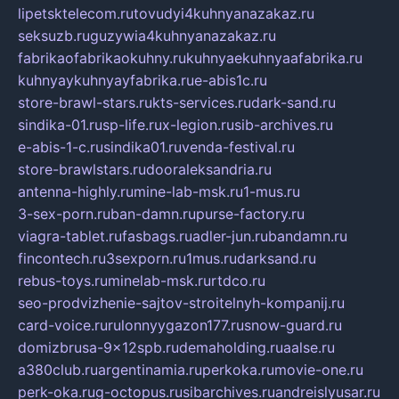
lipetsktelecom.ru
tovudyi4kuhnyanazakaz.ru
seksuzb.ru
guzywia4kuhnyanazakaz.ru
fabrikaofabrikaokuhny.ru
kuhnyaekuhnyaafabrika.ru
kuhnyaykuhnyayfabrika.ru
e-abis1c.ru
store-brawl-stars.ru
kts-services.ru
dark-sand.ru
sindika-01.ru
sp-life.ru
x-legion.ru
sib-archives.ru
e-abis-1-c.ru
sindika01.ru
venda-festival.ru
store-brawlstars.ru
dooraleksandria.ru
antenna-highly.ru
mine-lab-msk.ru
1-mus.ru
3-sex-porn.ru
ban-damn.ru
purse-factory.ru
viagra-tablet.ru
fasbags.ru
adler-jun.ru
bandamn.ru
fincontech.ru
3sexporn.ru
1mus.ru
darksand.ru
rebus-toys.ru
minelab-msk.ru
rtdco.ru
seo-prodvizhenie-sajtov-stroitelnyh-kompanij.ru
card-voice.ru
rulonnyygazon177.ru
snow-guard.ru
domizbrusa-9x12spb.ru
demaholding.ru
aalse.ru
a380club.ru
argentinamia.ru
perkoka.ru
movie-one.ru
perk-oka.ru
g-octopus.ru
sibarchives.ru
andreislyusar.ru