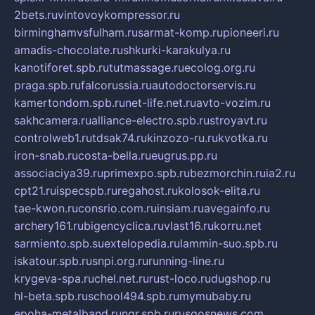
2bets.ru
vintovoykompressor.ru
birminghamvsfulham.ru
sarmat-komp.ru
pioneeri.ru
amadis-chocolate.ru
shkurki-karakulya.ru
kanotiforet.spb.ru
tutmassage.ru
ecolog.org.ru
praga.spb.ru
falcorussia.ru
autodoctorservis.ru
kamertondom.spb.ru
net-life.net.ru
avto-vozim.ru
sakhcamera.ru
alliance-electro.spb.ru
stroyavt.ru
controlweb1.ru
tdsak74.ru
kinzozo-ru.ru
kvotka.ru
iron-snab.ru
costa-bella.ru
eugrus.pp.ru
associaciya39.ru
primexpo.spb.ru
bezmorchin.ru
ia2.ru
cpt21.ru
ispecspb.ru
regahost.ru
kolosok-elita.ru
tae-kwon.ru
consrio.com.ru
insiam.ru
avegainfo.ru
archery161.ru
bigencyclica.ru
vlast16.ru
korru.net
sarmiento.spb.su
extelopedia.ru
lammin-suo.spb.ru
iskatour.spb.ru
snpi.org.ru
running-line.ru
krygeva-spa.ru
chel.net.ru
rust-loco.ru
dugshop.ru
hl-beta.spb.ru
school494.spb.ru
mymubaby.ru
epoha-metalband.ru
ngr.spb.ru
rusgosnews.com