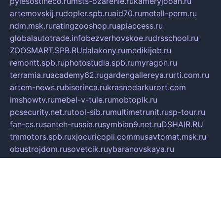
pylesostineco.ru
msts-ozarenie.ru
kameryjooan.ru
artemovskij.ru
dopler.spb.ru
aid70.ru
metall-perm.ru
ndm.msk.ru
ratingzooshop.ru
apiaccess.ru
globalautotrade.info
bezverhovskoe.ru
drsschool.ru
ZOOSMART.SPB.RU
dalakony.ru
medikijob.ru
remontt.spb.ru
photostudia.spb.ru
myragon.ru
terramia.ru
academy62.ru
gardengallereya.ru
rti.com.ru
artem-news.ru
biserinca.ru
krasnodarkurort.com
imshowtv.ru
mebel-v-tule.ru
mobtopik.ru
pcsecurity.net.ru
tool-sib.ru
multimetrunit.ru
sp-tour.ru
fan-cs.ru
santeh-russia.ru
symbian9.net.ru
DSHAIR.RU
tmmotors.spb.ru
xjocuricopii.com
musavtomat.msk.ru
obustrojdom.ru
sovetcik.ru
ybaranovskaya.ru
ppknews.ru
cult-alshei.ru
JAPANRUSSIA.RU
proekciyamebel.ru
imper-finans.ru
rim.org.ru
glamourai.ru
brassminus.ru
zabor-pro.ru
ftn.pp.ru
dorogoe58.ru
laimengpacker.ru
kuzova-zapchasti.ru
sageerp.ru
taxodrom.ru
dsrazvitie.ru
hardcity.net.ru