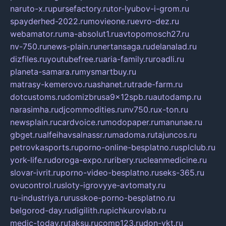
naruto-x.ru
pursefactory.ru
tor-lyubov-i-grom.ru
spayderhed-2022.ru
movieone.ru
evro-dez.ru
webamator.ru
ma-absolut1.ru
avtopomosch27.ru
nv-750.ru
news-plain.ru
nertansaga.ru
delanalad.ru
dizfiles.ru
youtubefree.ru
aria-family.ru
roadli.ru
planeta-samara.ru
mysmartbuy.ru
matrasy-kemerovo.ru
ashanet.ru
trade-farm.ru
dotcustoms.ru
domizbrusa9x12spb.ru
autodamp.ru
narasimha.ru
djcommodities.ru
nv750.ru
x-ton.ru
newsplain.ru
cardvoice.ru
modopaper.ru
manunae.ru
gbget.ru
alfeihavsalnassr.ru
madoma.ru
tajuncos.ru
petrovkasports.ru
porno-online-besplatno.ru
splclub.ru
york-life.ru
doroga-expo.ru
ribery.ru
cleanmedicine.ru
slovar-ivrit.ru
porno-video-besplatno.ru
seks-365.ru
ovucontrol.ru
sloty-igrovyye-avtomaty.ru
ru-industriya.ru
russkoe-porno-besplatno.ru
belgorod-day.ru
digilith.ru
pichkurovlab.ru
medic-today.ru
taksu.ru
comp123.ru
don-ykt.ru