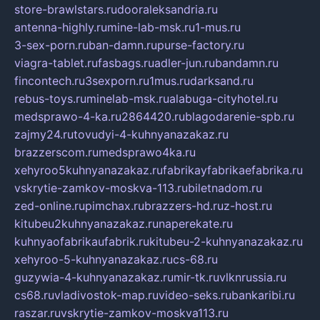
store-brawlstars.ru
dooraleksandria.ru
antenna-highly.ru
mine-lab-msk.ru
1-mus.ru
3-sex-porn.ru
ban-damn.ru
purse-factory.ru
viagra-tablet.ru
fasbags.ru
adler-jun.ru
bandamn.ru
fincontech.ru
3sexporn.ru
1mus.ru
darksand.ru
rebus-toys.ru
minelab-msk.ru
alabuga-cityhotel.ru
medsprawo-4-ka.ru
2864420.ru
blagodarenie-spb.ru
zajmy24.ru
tovudyi-4-kuhnyanazakaz.ru
brazzerscom.ru
medsprawo4ka.ru
xehyroo5kuhnyanazakaz.ru
fabrikayfabrikaefabrika.ru
vskrytie-zamkov-moskva-113.ru
biletnadom.ru
zed-online.ru
pimchax.ru
brazzers-hd.ru
z-host.ru
kitubeu2kuhnyanazakaz.ru
naperekate.ru
kuhnyaofabrikaufabrik.ru
kitubeu-2-kuhnyanazakaz.ru
xehyroo-5-kuhnyanazakaz.ru
cs-68.ru
guzywia-4-kuhnyanazakaz.ru
mir-tk.ru
vlknrussia.ru
cs68.ru
vladivostok-map.ru
video-seks.ru
bankaribi.ru
raszar.ru
vskrytie-zamkov-moskva113.ru