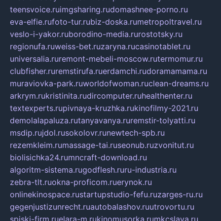
teensvoice.ru
imgsharing.ru
domashnee-porno.ru
eva-elfie.ru
foto-tur.ru
biz-doska.ru
metropoltravel.ru
veslo-i-yakor.ru
borodino-media.ru
rostotsky.ru
regionufa.ru
weiss-bet.ru
zaryna.ru
casinotablet.ru
universalia.ru
remont-mebeli-moscow.ru
termomur.ru
clubfisher.ru
remstirufa.ru
erdamchi.ru
doramamama.ru
muraviovka-park.ru
worldofwoman.ru
clean-dreams.ru
arkrym.ru
kristinita.ru
dircomputer.ru
healthenter.ru
textexperts.ru
pivnaya-kruzhka.ru
kinofilmy-2021.ru
demolalapaluza.ru
tanyavanya.ru
remstir-tolyatti.ru
msdip.ru
jdol.ru
sokolovr.ru
newtech-spb.ru
rezemkleim.ru
massage-tai.ru
seonub.ru
zvonitut.ru
biolisichka24.ru
mncraft-download.ru
algoritm-sistema.ru
godflesh.ru
ru-industria.ru
zebra-tlt.ru
okna-proficom.ru
erynok.ru
onlinekinospace.ru
startupstudio-fefu.ru
zarges-ru.ru
gegenjustizunrecht.ru
autobalashov.ru
utrovortu.ru
spiski-firm.ru
elara-m.ru
kinomusorka.ru
mkcslava.ru