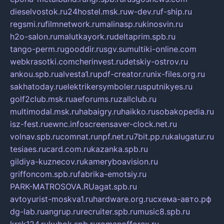
dieselvostok.ru
24hostel.msk.ru
w-dev.ru
f-ship.ru
regsmi.ru
filmnetwork.ru
malinasp.ru
kinosvin.ru
h2o-salon.ru
malutkayork.ru
deltaprim.spb.ru
tango-perm.ru
gooddir.ru
sgv.su
multiki-online.com
webkrasotki.com
cherinvest.ru
detskiy-ostrov.ru
ankou.spb.ru
alvesta1.ru
pdf-creator.ru
nix-files.org.ru
sakhatoday.ru
elektrikersymboler.ru
sputnikyes.ru
golf2club.msk.ru
aeforums.ru
zallclub.ru
multimodal.msk.ru
habaigry.ru
haikko.ru
sobakopedia.ru
isz-fest.ru
ewnc.info
screensaver-clock.net.ru
volnav.spb.ru
comnat.ru
npf.net.ru
7bit.pp.ru
kalugatur.ru
tesiaes.ru
card.com.ru
kazanka.spb.ru
gildiya-kuznecov.ru
kameryboavision.ru
griffoncom.spb.ru
fabrika-emotsiy.ru
PARK-MATROSOVA.RU
agat.spb.ru
avtoyurist-moskva1.ru
hardware.org.ru
схема-авто.рф
dg-lab.ru
angrup.ru
recruiter.spb.ru
music8.spb.ru