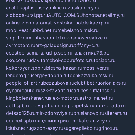
krsk124.ru
kubok.spb.ru
romanofforex.ru
analitikaplus.ru
spyonline.ru
zosikamery.ru
sloboda-ural.pp.ru
AUTO-COM.SU
hohota.net
alimy.ru
online-z.com
aromat-vostoka.ru
otdelkaexp.ru
mobilvest.ru
bbd.net.ru
mebelshop.msk.ru
smp-forum.ru
bastion-td.ru
kosmoscreative.ru
avrmotors.ru
art-galadesign.ru
tiffany-c.ru
ecostep-samara.ru
d-p.spb.ru
галактика73.рф
sko.com.ru
davitamebel-spb.ru
fotsis.ru
tesiaes.ru
kokoroyari.spb.ru
blesna-kazan.ru
mossilver.ru
lenderoq.ru
sergeydobrin.ru
tochkazvuka.msk.ru
people-of-art.ru
bezzubova.ru
clubtibet.ru
orior-aks.ru
dynamoauto.ru
szk-favorit.ru
carlines.ru
flatnsk.ru
kingbolenskaner.ru
alex-motor.ru
astroline.net.ru
act1.spb.ru
polyglot.com.ru
gidlipetsk.ru
ooo-driada.ru
detsad125.ru
mir-zdoroviya.ru
bruslanovo.ru
siterem.ru
council.spb.ru
лодкипатриот.рф
kafekolizey.ru
iclub.net.ru
gazon-easy.ru
sugarepilekb.ru
grinox.ru