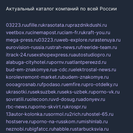
Актуальный каталог компаний по всей России
03223.ru
ufille.ru
krasotata.ru
prazdnikdushi.ru
veetbox.ru
cinemapost.ru
ciam-fr.ru
kraft-you.ru
mega-press.ru
03223.ru
web-explore.ru
rastenuya.ru
eurovision-russia.ru
strah-news.ru
freeride-team.ru
itrack-24.ru
sexshopexpress.ru
autostudiopro.ru
alabuga-cityhotel.ru
pornv.ru
atlantpereezd.ru
bud-em-znakomye.ru
a-cdc.ru
elektrostal-news.ru
korolevremont-market.ru
budem-znakomye.ru
oooagrosnab.ru
fpodaso.ru
emfire.ru
pro-otdelky.ru
ukrasotki.ru
seksuzbek.ru
seks-uzbek.ru
porno-vk.ru
sovratili.ru
olecoon.ru
vd-dosug.ru
adonyev.ru
rbc-news.ru
porno-skvirt.ru
krospr.ru
13autor-kolonka.ru
sormol.ru
2rich.ru
hostel-65.ru
hostserve.ru
porno-na-russkom.ru
mishinlab.ru
neznobi.ru
bigfatcc.ru
habble.ru
starbucksvia.ru