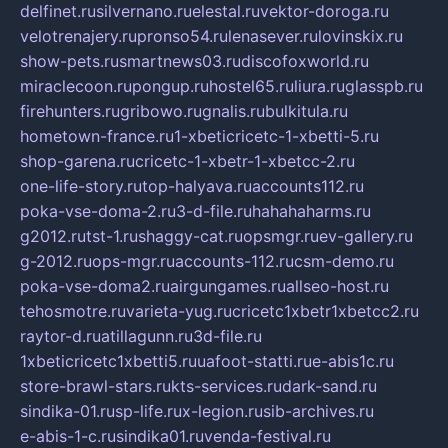
delfinet.ru
silvernano.ru
elestal.ru
vektor-doroga.ru
velotrenajery.ru
pronso54.ru
lenasever.ru
lovinskix.ru
show-pets.ru
smartnews03.ru
discofoxworld.ru
miraclecoon.ru
pongup.ru
hostel65.ru
liura.ru
glasspb.ru
firehunters.ru
gribowo.ru
gnalis.ru
bulkitula.ru
hometown-france.ru
1-xbeticricetc-1-xbetti-5.ru
shop-garena.ru
cricetc-1-xbetr-1-xbetcc-2.ru
one-life-story.ru
top-halyava.ru
accounts112.ru
poka-vse-doma-2.ru
3-d-file.ru
hahahaharms.ru
g2012.ru
tst-1.ru
shaggy-cat.ru
opsmgr.ru
ev-gallery.ru
g-2012.ru
ops-mgr.ru
accounts-112.ru
csm-demo.ru
poka-vse-doma2.ru
airgungames.ru
allseo-host.ru
tehosmotre.ru
varieta-yug.ru
cricetc1xbetr1xbetcc2.ru
raytor-d.ru
atillagunn.ru
3d-file.ru
1xbeticricetc1xbetti5.ru
uafoot-statti.ru
e-abis1c.ru
store-brawl-stars.ru
kts-services.ru
dark-sand.ru
sindika-01.ru
sp-life.ru
x-legion.ru
sib-archives.ru
e-abis-1-c.ru
sindika01.ru
venda-festival.ru