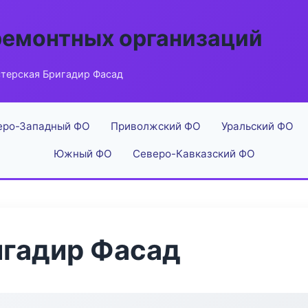
ремонтных организаций
терская Бригадир Фасад
еро-Западный ФО
Приволжский ФО
Уральский ФО
Южный ФО
Северо-Кавказский ФО
игадир Фасад