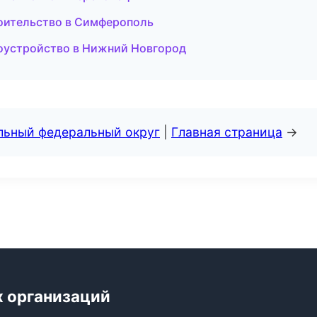
оительство в Симферополь
оустройство в Нижний Новгород
альный федеральный округ
|
Главная страница
→
х организаций