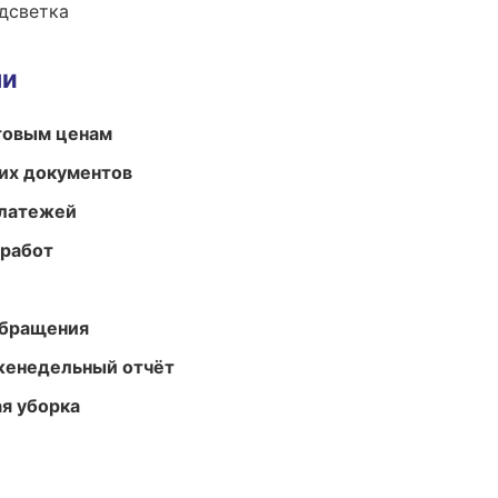
одсветка
ми
птовым ценам
их документов
платежей
 работ
обращения
женедельный отчёт
ая уборка