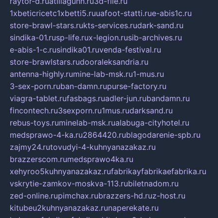
raytor-d.ru
atillagunn.ru
3d-file.ru
1xbeticricetc1xbetti5.ru
uafoot-statti.ru
e-abis1c.ru
store-brawl-stars.ru
kts-services.ru
dark-sand.ru
sindika-01.ru
sp-life.ru
x-legion.ru
sib-archives.ru
e-abis-1-c.ru
sindika01.ru
venda-festival.ru
store-brawlstars.ru
dooraleksandria.ru
antenna-highly.ru
mine-lab-msk.ru
1-mus.ru
3-sex-porn.ru
ban-damn.ru
purse-factory.ru
viagra-tablet.ru
fasbags.ru
adler-jun.ru
bandamn.ru
fincontech.ru
3sexporn.ru
1mus.ru
darksand.ru
rebus-toys.ru
minelab-msk.ru
alabuga-cityhotel.ru
medsprawo-4-ka.ru
2864420.ru
blagodarenie-spb.ru
zajmy24.ru
tovudyi-4-kuhnyanazakaz.ru
brazzerscom.ru
medsprawo4ka.ru
xehyroo5kuhnyanazakaz.ru
fabrikayfabrikaefabrika.ru
vskrytie-zamkov-moskva-113.ru
biletnadom.ru
zed-online.ru
pimchax.ru
brazzers-hd.ru
z-host.ru
kitubeu2kuhnyanazakaz.ru
naperekate.ru