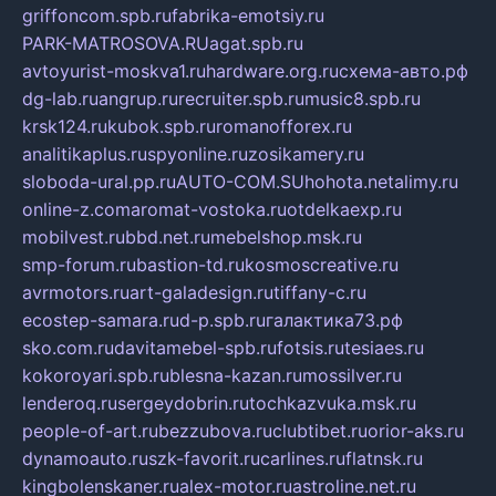
griffoncom.spb.ru
fabrika-emotsiy.ru
PARK-MATROSOVA.RU
agat.spb.ru
avtoyurist-moskva1.ru
hardware.org.ru
схема-авто.рф
dg-lab.ru
angrup.ru
recruiter.spb.ru
music8.spb.ru
krsk124.ru
kubok.spb.ru
romanofforex.ru
analitikaplus.ru
spyonline.ru
zosikamery.ru
sloboda-ural.pp.ru
AUTO-COM.SU
hohota.net
alimy.ru
online-z.com
aromat-vostoka.ru
otdelkaexp.ru
mobilvest.ru
bbd.net.ru
mebelshop.msk.ru
smp-forum.ru
bastion-td.ru
kosmoscreative.ru
avrmotors.ru
art-galadesign.ru
tiffany-c.ru
ecostep-samara.ru
d-p.spb.ru
галактика73.рф
sko.com.ru
davitamebel-spb.ru
fotsis.ru
tesiaes.ru
kokoroyari.spb.ru
blesna-kazan.ru
mossilver.ru
lenderoq.ru
sergeydobrin.ru
tochkazvuka.msk.ru
people-of-art.ru
bezzubova.ru
clubtibet.ru
orior-aks.ru
dynamoauto.ru
szk-favorit.ru
carlines.ru
flatnsk.ru
kingbolenskaner.ru
alex-motor.ru
astroline.net.ru