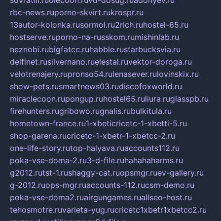
rbc-news.ru
porno-skvirt.ru
krospr.ru
13autor-kolonka.ru
sormol.ru
2rich.ru
hostel-65.ru
hostserve.ru
porno-na-russkom.ru
mishinlab.ru
neznobi.ru
bigfatcc.ru
habble.ru
starbucksvia.ru
delfinet.ru
silvernano.ru
elestal.ru
vektor-doroga.ru
velotrenajery.ru
pronso54.ru
lenasever.ru
lovinskix.ru
show-pets.ru
smartnews03.ru
discofoxworld.ru
miraclecoon.ru
pongup.ru
hostel65.ru
liura.ru
glasspb.ru
firehunters.ru
gribowo.ru
gnalis.ru
bulkitula.ru
hometown-france.ru
1-xbeticricetc-1-xbetti-5.ru
shop-garena.ru
cricetc-1-xbetr-1-xbetcc-2.ru
one-life-story.ru
top-halyava.ru
accounts112.ru
poka-vse-doma-2.ru
3-d-file.ru
hahahaharms.ru
g2012.ru
tst-1.ru
shaggy-cat.ru
opsmgr.ru
ev-gallery.ru
g-2012.ru
ops-mgr.ru
accounts-112.ru
csm-demo.ru
poka-vse-doma2.ru
airgungames.ru
allseo-host.ru
tehosmotre.ru
varieta-yug.ru
cricetc1xbetr1xbetcc2.ru