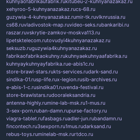
kuhnyaofabrikaufabrik.ru
kitubeu-2-kuhnyanazakaz.ru
xehyroo-5-kuhnyanazakaz.ru
cs-68.ru
guzywia-4-kuhnyanazakaz.ru
mir-tk.ru
vlknrussia.ru
cs68.ru
vladivostok-map.ru
video-seks.ru
bankaribi.ru
raszar.ru
vskrytie-zamkov-moskva113.ru
lipetsktelecom.ru
tovudyi4kuhnyanazakaz.ru
seksuzb.ru
guzywia4kuhnyanazakaz.ru
fabrikaofabrikaokuhny.ru
kuhnyaekuhnyaafabrika.ru
kuhnyaykuhnyayfabrika.ru
e-abis1c.ru
store-brawl-stars.ru
kts-services.ru
dark-sand.ru
sindika-01.ru
sp-life.ru
x-legion.ru
sib-archives.ru
e-abis-1-c.ru
sindika01.ru
venda-festival.ru
store-brawlstars.ru
dooraleksandria.ru
antenna-highly.ru
mine-lab-msk.ru
1-mus.ru
3-sex-porn.ru
ban-damn.ru
purse-factory.ru
viagra-tablet.ru
fasbags.ru
adler-jun.ru
bandamn.ru
fincontech.ru
3sexporn.ru
1mus.ru
darksand.ru
rebus-toys.ru
minelab-msk.ru
rtdco.ru