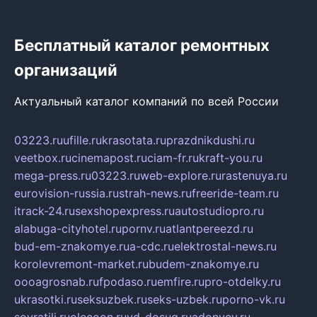
Бесплатный каталог ремонтных
организаций
Актуальный каталог компаний по всей России
03223.ru
ufille.ru
krasotata.ru
prazdnikdushi.ru
veetbox.ru
cinemapost.ru
ciam-fr.ru
kraft-you.ru
mega-press.ru
03223.ru
web-explore.ru
rastenuya.ru
eurovision-russia.ru
strah-news.ru
freeride-team.ru
itrack-24.ru
sexshopexpress.ru
autostudiopro.ru
alabuga-cityhotel.ru
pornv.ru
atlantpereezd.ru
bud-em-znakomye.ru
a-cdc.ru
elektrostal-news.ru
korolevremont-market.ru
budem-znakomye.ru
oooagrosnab.ru
fpodaso.ru
emfire.ru
pro-otdelky.ru
ukrasotki.ru
seksuzbek.ru
seks-uzbek.ru
porno-vk.ru
sovratili.ru
olecoon.ru
vd-dosug.ru
adonyev.ru