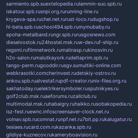
sarmiento.spb.su
extelopedia.ru
lammin-suo.spb.ru
iskatour.spb.ru
snpi.org.ru
running-line.ru
krygeva-spa.ru
chel.net.ru
rust-loco.ru
dugshop.ru
hl-beta.spb.ru
school494.spb.ru
mymubaby.ru
epoha-metalband.ru
ngr.spb.ru
rusgosnews.com
dieselvostok.ru
24hostel.msk.ru
w-dev.ru
f-ship.ru
regsmi.ru
filmnetwork.ru
malinasp.ru
kinosvin.ru
h2o-salon.ru
malutkayork.ru
deltaprim.spb.ru
tango-perm.ru
gooddir.ru
sgv.su
multiki-online.com
webkrasotki.com
cherinvest.ru
detskiy-ostrov.ru
ankou.spb.ru
alvesta1.ru
pdf-creator.ru
nix-files.org.ru
sakhatoday.ru
elektrikersymboler.ru
sputnikyes.ru
golf2club.msk.ru
aeforums.ru
zallclub.ru
multimodal.msk.ru
habaigry.ru
haikko.ru
sobakopedia.ru
isz-fest.ru
ewnc.info
screensaver-clock.net.ru
volnav.spb.ru
comnat.ru
npf.net.ru
7bit.pp.ru
kalugatur.ru
tesiaes.ru
card.com.ru
kazanka.spb.ru
gildiya-kuznecov.ru
kameryboavision.ru