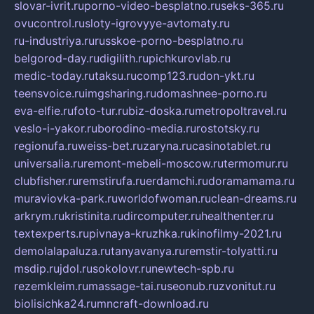
slovar-ivrit.ru
porno-video-besplatno.ru
seks-365.ru
ovucontrol.ru
sloty-igrovyye-avtomaty.ru
ru-industriya.ru
russkoe-porno-besplatno.ru
belgorod-day.ru
digilith.ru
pichkurovlab.ru
medic-today.ru
taksu.ru
comp123.ru
don-ykt.ru
teensvoice.ru
imgsharing.ru
domashnee-porno.ru
eva-elfie.ru
foto-tur.ru
biz-doska.ru
metropoltravel.ru
veslo-i-yakor.ru
borodino-media.ru
rostotsky.ru
regionufa.ru
weiss-bet.ru
zaryna.ru
casinotablet.ru
universalia.ru
remont-mebeli-moscow.ru
termomur.ru
clubfisher.ru
remstirufa.ru
erdamchi.ru
doramamama.ru
muraviovka-park.ru
worldofwoman.ru
clean-dreams.ru
arkrym.ru
kristinita.ru
dircomputer.ru
healthenter.ru
textexperts.ru
pivnaya-kruzhka.ru
kinofilmy-2021.ru
demolalapaluza.ru
tanyavanya.ru
remstir-tolyatti.ru
msdip.ru
jdol.ru
sokolovr.ru
newtech-spb.ru
rezemkleim.ru
massage-tai.ru
seonub.ru
zvonitut.ru
biolisichka24.ru
mncraft-download.ru