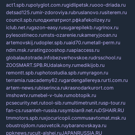
act1.spb.ru
polyglot.com.ru
gidlipetsk.ru
ooo-driada.ru
detsad125.ru
mir-zdoroviya.ru
bruslanovo.ru
siterem.ru
council.spb.ru
лодкипатриот.рф
kafekolizey.ru
iclub.net.ru
gazon-easy.ru
sugarepilekb.ru
grinox.ru
pylesostineco.ru
msts-ozarenie.ru
kameryjooan.ru
artemovskij.ru
dopler.spb.ru
aid70.ru
metall-perm.ru
ndm.msk.ru
ratingzooshop.ru
apiaccess.ru
globalautotrade.info
bezverhovskoe.ru
drsschool.ru
ZOOSMART.SPB.RU
dalakony.ru
medikijob.ru
remontt.spb.ru
photostudia.spb.ru
myragon.ru
terramia.ru
academy62.ru
gardengallereya.ru
rti.com.ru
artem-news.ru
biserinca.ru
krasnodarkurort.com
imshowtv.ru
mebel-v-tule.ru
mobtopik.ru
pcsecurity.net.ru
tool-sib.ru
multimetrunit.ru
sp-tour.ru
fan-cs.ru
santeh-russia.ru
symbian9.net.ru
DSHAIR.RU
tmmotors.spb.ru
xjocuricopii.com
musavtomat.msk.ru
obustrojdom.ru
sovetcik.ru
ybaranovskaya.ru
ppknews.ru
cult-alshei.ru
JAPANRUSSIA.RU