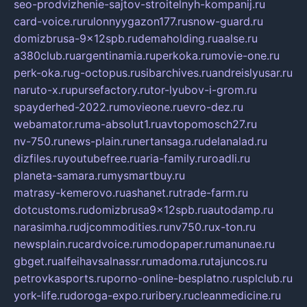
seo-prodvizhenie-sajtov-stroitelnyh-kompanij.ru
card-voice.ru
rulonnyygazon177.ru
snow-guard.ru
domizbrusa-9x12spb.ru
demaholding.ru
aalse.ru
a380club.ru
argentinamia.ru
perkoka.ru
movie-one.ru
perk-oka.ru
g-octopus.ru
sibarchives.ru
andreislyusar.ru
naruto-x.ru
pursefactory.ru
tor-lyubov-i-grom.ru
spayderhed-2022.ru
movieone.ru
evro-dez.ru
webamator.ru
ma-absolut1.ru
avtopomosch27.ru
nv-750.ru
news-plain.ru
nertansaga.ru
delanalad.ru
dizfiles.ru
youtubefree.ru
aria-family.ru
roadli.ru
planeta-samara.ru
mysmartbuy.ru
matrasy-kemerovo.ru
ashanet.ru
trade-farm.ru
dotcustoms.ru
domizbrusa9x12spb.ru
autodamp.ru
narasimha.ru
djcommodities.ru
nv750.ru
x-ton.ru
newsplain.ru
cardvoice.ru
modopaper.ru
manunae.ru
gbget.ru
alfeihavsalnassr.ru
madoma.ru
tajuncos.ru
petrovkasports.ru
porno-online-besplatno.ru
splclub.ru
york-life.ru
doroga-expo.ru
ribery.ru
cleanmedicine.ru