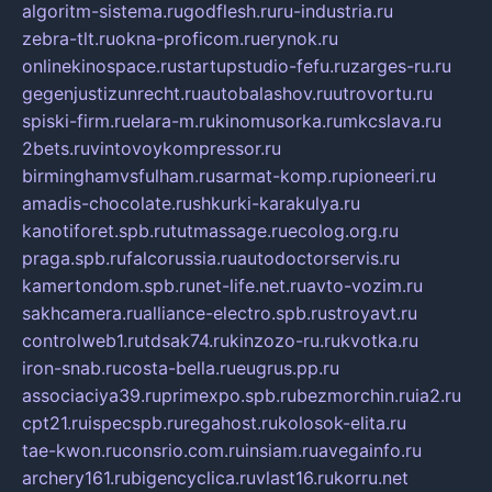
algoritm-sistema.ru
godflesh.ru
ru-industria.ru
zebra-tlt.ru
okna-proficom.ru
erynok.ru
onlinekinospace.ru
startupstudio-fefu.ru
zarges-ru.ru
gegenjustizunrecht.ru
autobalashov.ru
utrovortu.ru
spiski-firm.ru
elara-m.ru
kinomusorka.ru
mkcslava.ru
2bets.ru
vintovoykompressor.ru
birminghamvsfulham.ru
sarmat-komp.ru
pioneeri.ru
amadis-chocolate.ru
shkurki-karakulya.ru
kanotiforet.spb.ru
tutmassage.ru
ecolog.org.ru
praga.spb.ru
falcorussia.ru
autodoctorservis.ru
kamertondom.spb.ru
net-life.net.ru
avto-vozim.ru
sakhcamera.ru
alliance-electro.spb.ru
stroyavt.ru
controlweb1.ru
tdsak74.ru
kinzozo-ru.ru
kvotka.ru
iron-snab.ru
costa-bella.ru
eugrus.pp.ru
associaciya39.ru
primexpo.spb.ru
bezmorchin.ru
ia2.ru
cpt21.ru
ispecspb.ru
regahost.ru
kolosok-elita.ru
tae-kwon.ru
consrio.com.ru
insiam.ru
avegainfo.ru
archery161.ru
bigencyclica.ru
vlast16.ru
korru.net