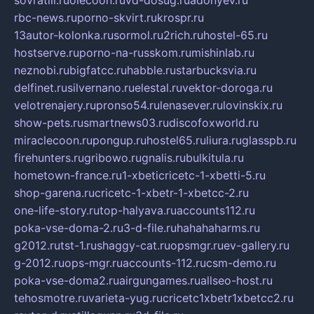
rbc-news.ru
porno-skvirt.ru
krospr.ru
13autor-kolonka.ru
sormol.ru
2rich.ru
hostel-65.ru
hostserve.ru
porno-na-russkom.ru
mishinlab.ru
neznobi.ru
bigfatcc.ru
habble.ru
starbucksvia.ru
delfinet.ru
silvernano.ru
elestal.ru
vektor-doroga.ru
velotrenajery.ru
pronso54.ru
lenasever.ru
lovinskix.ru
show-pets.ru
smartnews03.ru
discofoxworld.ru
miraclecoon.ru
pongup.ru
hostel65.ru
liura.ru
glasspb.ru
firehunters.ru
gribowo.ru
gnalis.ru
bulkitula.ru
hometown-france.ru
1-xbeticricetc-1-xbetti-5.ru
shop-garena.ru
cricetc-1-xbetr-1-xbetcc-2.ru
one-life-story.ru
top-halyava.ru
accounts112.ru
poka-vse-doma-2.ru
3-d-file.ru
hahahaharms.ru
g2012.ru
tst-1.ru
shaggy-cat.ru
opsmgr.ru
ev-gallery.ru
g-2012.ru
ops-mgr.ru
accounts-112.ru
csm-demo.ru
poka-vse-doma2.ru
airgungames.ru
allseo-host.ru
tehosmotre.ru
varieta-yug.ru
cricetc1xbetr1xbetcc2.ru