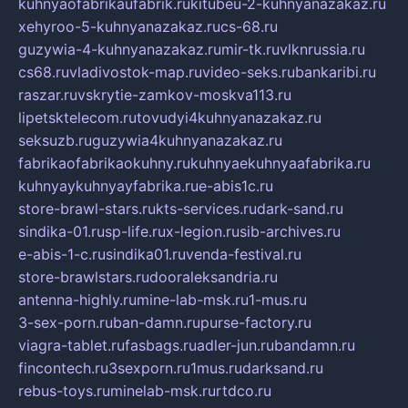
kuhnyaofabrikaufabrik.ru
kitubeu-2-kuhnyanazakaz.ru
xehyroo-5-kuhnyanazakaz.ru
cs-68.ru
guzywia-4-kuhnyanazakaz.ru
mir-tk.ru
vlknrussia.ru
cs68.ru
vladivostok-map.ru
video-seks.ru
bankaribi.ru
raszar.ru
vskrytie-zamkov-moskva113.ru
lipetsktelecom.ru
tovudyi4kuhnyanazakaz.ru
seksuzb.ru
guzywia4kuhnyanazakaz.ru
fabrikaofabrikaokuhny.ru
kuhnyaekuhnyaafabrika.ru
kuhnyaykuhnyayfabrika.ru
e-abis1c.ru
store-brawl-stars.ru
kts-services.ru
dark-sand.ru
sindika-01.ru
sp-life.ru
x-legion.ru
sib-archives.ru
e-abis-1-c.ru
sindika01.ru
venda-festival.ru
store-brawlstars.ru
dooraleksandria.ru
antenna-highly.ru
mine-lab-msk.ru
1-mus.ru
3-sex-porn.ru
ban-damn.ru
purse-factory.ru
viagra-tablet.ru
fasbags.ru
adler-jun.ru
bandamn.ru
fincontech.ru
3sexporn.ru
1mus.ru
darksand.ru
rebus-toys.ru
minelab-msk.ru
rtdco.ru