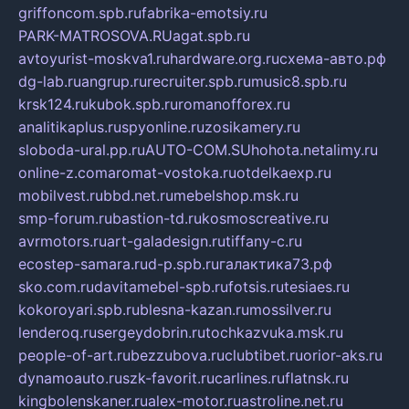
griffoncom.spb.ru
fabrika-emotsiy.ru
PARK-MATROSOVA.RU
agat.spb.ru
avtoyurist-moskva1.ru
hardware.org.ru
схема-авто.рф
dg-lab.ru
angrup.ru
recruiter.spb.ru
music8.spb.ru
krsk124.ru
kubok.spb.ru
romanofforex.ru
analitikaplus.ru
spyonline.ru
zosikamery.ru
sloboda-ural.pp.ru
AUTO-COM.SU
hohota.net
alimy.ru
online-z.com
aromat-vostoka.ru
otdelkaexp.ru
mobilvest.ru
bbd.net.ru
mebelshop.msk.ru
smp-forum.ru
bastion-td.ru
kosmoscreative.ru
avrmotors.ru
art-galadesign.ru
tiffany-c.ru
ecostep-samara.ru
d-p.spb.ru
галактика73.рф
sko.com.ru
davitamebel-spb.ru
fotsis.ru
tesiaes.ru
kokoroyari.spb.ru
blesna-kazan.ru
mossilver.ru
lenderoq.ru
sergeydobrin.ru
tochkazvuka.msk.ru
people-of-art.ru
bezzubova.ru
clubtibet.ru
orior-aks.ru
dynamoauto.ru
szk-favorit.ru
carlines.ru
flatnsk.ru
kingbolenskaner.ru
alex-motor.ru
astroline.net.ru