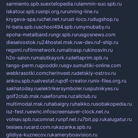
sarmiento.spb.su
extelopedia.ru
lammin-suo.spb.ru
iskatour.spb.ru
snpi.org.ru
running-line.ru
krygeva-spa.ru
chel.net.ru
rust-loco.ru
dugshop.ru
hl-beta.spb.ru
school494.spb.ru
mymubaby.ru
epoha-metalband.ru
ngr.spb.ru
rusgosnews.com
dieselvostok.ru
24hostel.msk.ru
w-dev.ru
f-ship.ru
regsmi.ru
filmnetwork.ru
malinasp.ru
kinosvin.ru
h2o-salon.ru
malutkayork.ru
deltaprim.spb.ru
tango-perm.ru
gooddir.ru
sgv.su
multiki-online.com
webkrasotki.com
cherinvest.ru
detskiy-ostrov.ru
ankou.spb.ru
alvesta1.ru
pdf-creator.ru
nix-files.org.ru
sakhatoday.ru
elektrikersymboler.ru
sputnikyes.ru
golf2club.msk.ru
aeforums.ru
zallclub.ru
multimodal.msk.ru
habaigry.ru
haikko.ru
sobakopedia.ru
isz-fest.ru
ewnc.info
screensaver-clock.net.ru
volnav.spb.ru
comnat.ru
npf.net.ru
7bit.pp.ru
kalugatur.ru
tesiaes.ru
card.com.ru
kazanka.spb.ru
gildiya-kuznecov.ru
kameryboavision.ru