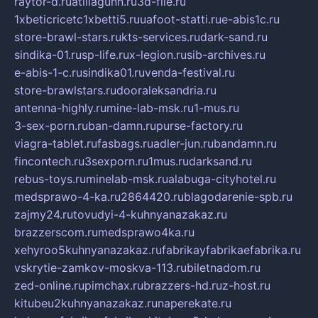
raytor-d.ru
atillagunn.ru
3d-file.ru
1xbeticricetc1xbetti5.ru
uafoot-statti.ru
e-abis1c.ru
store-brawl-stars.ru
kts-services.ru
dark-sand.ru
sindika-01.ru
sp-life.ru
x-legion.ru
sib-archives.ru
e-abis-1-c.ru
sindika01.ru
venda-festival.ru
store-brawlstars.ru
dooraleksandria.ru
antenna-highly.ru
mine-lab-msk.ru
1-mus.ru
3-sex-porn.ru
ban-damn.ru
purse-factory.ru
viagra-tablet.ru
fasbags.ru
adler-jun.ru
bandamn.ru
fincontech.ru
3sexporn.ru
1mus.ru
darksand.ru
rebus-toys.ru
minelab-msk.ru
alabuga-cityhotel.ru
medsprawo-4-ka.ru
2864420.ru
blagodarenie-spb.ru
zajmy24.ru
tovudyi-4-kuhnyanazakaz.ru
brazzerscom.ru
medsprawo4ka.ru
xehyroo5kuhnyanazakaz.ru
fabrikayfabrikaefabrika.ru
vskrytie-zamkov-moskva-113.ru
biletnadom.ru
zed-online.ru
pimchax.ru
brazzers-hd.ru
z-host.ru
kitubeu2kuhnyanazakaz.ru
naperekate.ru