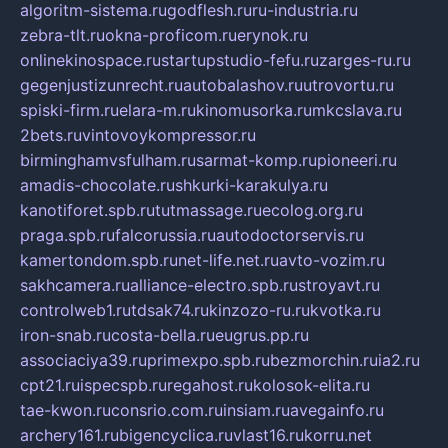
algoritm-sistema.ru
godflesh.ru
ru-industria.ru
zebra-tlt.ru
okna-proficom.ru
erynok.ru
onlinekinospace.ru
startupstudio-fefu.ru
zarges-ru.ru
gegenjustizunrecht.ru
autobalashov.ru
utrovortu.ru
spiski-firm.ru
elara-m.ru
kinomusorka.ru
mkcslava.ru
2bets.ru
vintovoykompressor.ru
birminghamvsfulham.ru
sarmat-komp.ru
pioneeri.ru
amadis-chocolate.ru
shkurki-karakulya.ru
kanotiforet.spb.ru
tutmassage.ru
ecolog.org.ru
praga.spb.ru
falcorussia.ru
autodoctorservis.ru
kamertondom.spb.ru
net-life.net.ru
avto-vozim.ru
sakhcamera.ru
alliance-electro.spb.ru
stroyavt.ru
controlweb1.ru
tdsak74.ru
kinzozo-ru.ru
kvotka.ru
iron-snab.ru
costa-bella.ru
eugrus.pp.ru
associaciya39.ru
primexpo.spb.ru
bezmorchin.ru
ia2.ru
cpt21.ru
ispecspb.ru
regahost.ru
kolosok-elita.ru
tae-kwon.ru
consrio.com.ru
insiam.ru
avegainfo.ru
archery161.ru
bigencyclica.ru
vlast16.ru
korru.net