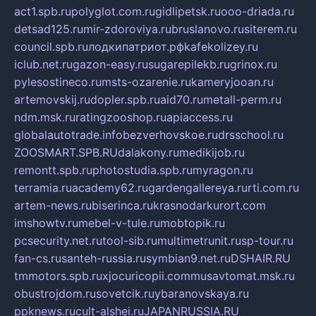
act1.spb.ru
polyglot.com.ru
gidlipetsk.ru
ooo-driada.ru
detsad125.ru
mir-zdoroviya.ru
bruslanovo.ru
siterem.ru
council.spb.ru
лодкипатриот.рф
kafekolizey.ru
iclub.net.ru
gazon-easy.ru
sugarepilekb.ru
grinox.ru
pylesostineco.ru
msts-ozarenie.ru
kameryjooan.ru
artemovskij.ru
dopler.spb.ru
aid70.ru
metall-perm.ru
ndm.msk.ru
ratingzooshop.ru
apiaccess.ru
globalautotrade.info
bezverhovskoe.ru
drsschool.ru
ZOOSMART.SPB.RU
dalakony.ru
medikijob.ru
remontt.spb.ru
photostudia.spb.ru
myragon.ru
terramia.ru
academy62.ru
gardengallereya.ru
rti.com.ru
artem-news.ru
biserinca.ru
krasnodarkurort.com
imshowtv.ru
mebel-v-tule.ru
mobtopik.ru
pcsecurity.net.ru
tool-sib.ru
multimetrunit.ru
sp-tour.ru
fan-cs.ru
santeh-russia.ru
symbian9.net.ru
DSHAIR.RU
tmmotors.spb.ru
xjocuricopii.com
musavtomat.msk.ru
obustrojdom.ru
sovetcik.ru
ybaranovskaya.ru
ppknews.ru
cult-alshei.ru
JAPANRUSSIA.RU