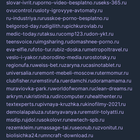
slovar-ivrit.ru
porno-video-besplatno.ru
seks-365.ru
ovucontrol.ru
sloty-igrovyye-avtomaty.ru
ru-industriya.ru
russkoe-porno-besplatno.ru
belgorod-day.ru
digilith.ru
pichkurovlab.ru
medic-today.ru
taksu.ru
comp123.ru
don-ykt.ru
teensvoice.ru
imgsharing.ru
domashnee-porno.ru
eva-elfie.ru
foto-tur.ru
biz-doska.ru
metropoltravel.ru
veslo-i-yakor.ru
borodino-media.ru
rostotsky.ru
regionufa.ru
weiss-bet.ru
zaryna.ru
casinotablet.ru
universalia.ru
remont-mebeli-moscow.ru
termomur.ru
clubfisher.ru
remstirufa.ru
erdamchi.ru
doramamama.ru
muraviovka-park.ru
worldofwoman.ru
clean-dreams.ru
arkrym.ru
kristinita.ru
dircomputer.ru
healthenter.ru
textexperts.ru
pivnaya-kruzhka.ru
kinofilmy-2021.ru
demolalapaluza.ru
tanyavanya.ru
remstir-tolyatti.ru
msdip.ru
jdol.ru
sokolovr.ru
newtech-spb.ru
rezemkleim.ru
massage-tai.ru
seonub.ru
zvonitut.ru
biolisichka24.ru
mncraft-download.ru