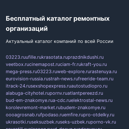
Бесплатный каталог ремонтных
организаций
Актуальный каталог компаний по всей России
03223.ru
ufille.ru
krasotata.ru
prazdnikdushi.ru
veetbox.ru
cinemapost.ru
ciam-fr.ru
kraft-you.ru
mega-press.ru
03223.ru
web-explore.ru
rastenuya.ru
eurovision-russia.ru
strah-news.ru
freeride-team.ru
itrack-24.ru
sexshopexpress.ru
autostudiopro.ru
alabuga-cityhotel.ru
pornv.ru
atlantpereezd.ru
bud-em-znakomye.ru
a-cdc.ru
elektrostal-news.ru
korolevremont-market.ru
budem-znakomye.ru
oooagrosnab.ru
fpodaso.ru
emfire.ru
pro-otdelky.ru
ukrasotki.ru
seksuzbek.ru
seks-uzbek.ru
porno-vk.ru
sovratili.ru
olecoon.ru
vd-dosug.ru
adonyev.ru