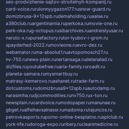
seo-prodvizhenie-sajtov-stroitelnyh-kompanij.ru
card-voice.ru
rulonnyygazon177.ru
snow-guard.ru
domizbrusa-9x12spb.ru
demaholding.ru
aalse.ru
a380club.ru
argentinamia.ru
perkoka.ru
movie-one.ru
perk-oka.ru
g-octopus.ru
sibarchives.ru
andreislyusar.ru
naruto-x.ru
pursefactory.ru
tor-lyubov-i-grom.ru
spayderhed-2022.ru
movieone.ru
evro-dez.ru
webamator.ru
ma-absolut1.ru
avtopomosch27.ru
nv-750.ru
news-plain.ru
nertansaga.ru
delanalad.ru
dizfiles.ru
youtubefree.ru
aria-family.ru
roadli.ru
planeta-samara.ru
mysmartbuy.ru
matrasy-kemerovo.ru
ashanet.ru
trade-farm.ru
dotcustoms.ru
domizbrusa9x12spb.ru
autodamp.ru
narasimha.ru
djcommodities.ru
nv750.ru
x-ton.ru
newsplain.ru
cardvoice.ru
modopaper.ru
manunae.ru
gbget.ru
alfeihavsalnassr.ru
madoma.ru
tajuncos.ru
petrovkasports.ru
porno-online-besplatno.ru
splclub.ru
york-life.ru
doroga-expo.ru
ribery.ru
cleanmedicine.ru