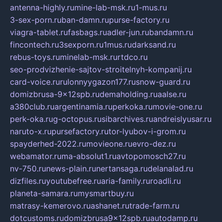
antenna-highly.ru
mine-lab-msk.ru
1-mus.ru
3-sex-porn.ru
ban-damn.ru
purse-factory.ru
viagra-tablet.ru
fasbags.ru
adler-jun.ru
bandamn.ru
fincontech.ru
3sexporn.ru
1mus.ru
darksand.ru
rebus-toys.ru
minelab-msk.ru
rtdco.ru
seo-prodvizhenie-sajtov-stroitelnyh-kompanij.ru
card-voice.ru
rulonnyygazon177.ru
snow-guard.ru
domizbrusa-9x12spb.ru
demaholding.ru
aalse.ru
a380club.ru
argentinamia.ru
perkoka.ru
movie-one.ru
perk-oka.ru
g-octopus.ru
sibarchives.ru
andreislyusar.ru
naruto-x.ru
pursefactory.ru
tor-lyubov-i-grom.ru
spayderhed-2022.ru
movieone.ru
evro-dez.ru
webamator.ru
ma-absolut1.ru
avtopomosch27.ru
nv-750.ru
news-plain.ru
nertansaga.ru
delanalad.ru
dizfiles.ru
youtubefree.ru
aria-family.ru
roadli.ru
planeta-samara.ru
mysmartbuy.ru
matrasy-kemerovo.ru
ashanet.ru
trade-farm.ru
dotcustoms.ru
domizbrusa9x12spb.ru
autodamp.ru