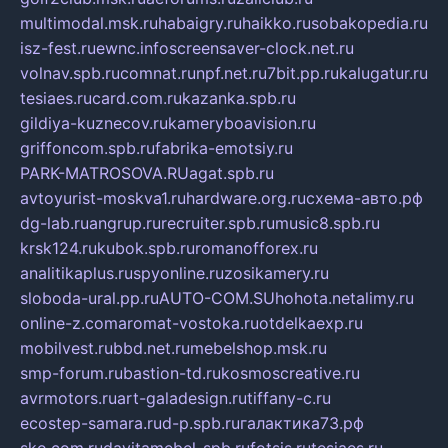
multimodal.msk.ru
habaigry.ru
haikko.ru
sobakopedia.ru
isz-fest.ru
ewnc.info
screensaver-clock.net.ru
volnav.spb.ru
comnat.ru
npf.net.ru
7bit.pp.ru
kalugatur.ru
tesiaes.ru
card.com.ru
kazanka.spb.ru
gildiya-kuznecov.ru
kameryboavision.ru
griffoncom.spb.ru
fabrika-emotsiy.ru
PARK-MATROSOVA.RU
agat.spb.ru
avtoyurist-moskva1.ru
hardware.org.ru
схема-авто.рф
dg-lab.ru
angrup.ru
recruiter.spb.ru
music8.spb.ru
krsk124.ru
kubok.spb.ru
romanofforex.ru
analitikaplus.ru
spyonline.ru
zosikamery.ru
sloboda-ural.pp.ru
AUTO-COM.SU
hohota.net
alimy.ru
online-z.com
aromat-vostoka.ru
otdelkaexp.ru
mobilvest.ru
bbd.net.ru
mebelshop.msk.ru
smp-forum.ru
bastion-td.ru
kosmoscreative.ru
avrmotors.ru
art-galadesign.ru
tiffany-c.ru
ecostep-samara.ru
d-p.spb.ru
галактика73.рф
sko.com.ru
davitamebel-spb.ru
fotsis.ru
tesiaes.ru