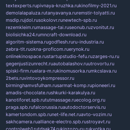
textexperts.ru
pivnaya-kruzhka.ru
kinofilmy-2021.ru
demolalapaluza.ru
tanyavanya.ru
remstir-tolyatti.ru
msdip.ru
jdol.ru
sokolovr.ru
newtech-spb.ru
rezemkleim.ru
massage-tai.ru
seonub.ru
zvonitut.ru
biolisichka24.ru
mncraft-download.ru
algoritm-sistema.ru
godflesh.ru
ru-industria.ru
zebra-tlt.ru
okna-proficom.ru
erynok.ru
onlinekinospace.ru
startupstudio-fefu.ru
zarges-ru.ru
gegenjustizunrecht.ru
autobalashov.ru
utrovortu.ru
spiski-firm.ru
elara-m.ru
kinomusorka.ru
mkcslava.ru
2bets.ru
vintovoykompressor.ru
birminghamvsfulham.ru
sarmat-komp.ru
pioneeri.ru
amadis-chocolate.ru
shkurki-karakulya.ru
kanotiforet.spb.ru
tutmassage.ru
ecolog.org.ru
praga.spb.ru
falcorussia.ru
autodoctorservis.ru
kamertondom.spb.ru
net-life.net.ru
avto-vozim.ru
sakhcamera.ru
alliance-electro.spb.ru
stroyavt.ru
controlweb1.ru
tdsak74.ru
kinzozo-ru.ru
kvotka.ru