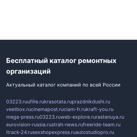
Бесплатный каталог ремонтных
организаций
Актуальный каталог компаний по всей России
03223.ru
ufille.ru
krasotata.ru
prazdnikdushi.ru
veetbox.ru
cinemapost.ru
ciam-fr.ru
kraft-you.ru
mega-press.ru
03223.ru
web-explore.ru
rastenuya.ru
eurovision-russia.ru
strah-news.ru
freeride-team.ru
itrack-24.ru
sexshopexpress.ru
autostudiopro.ru