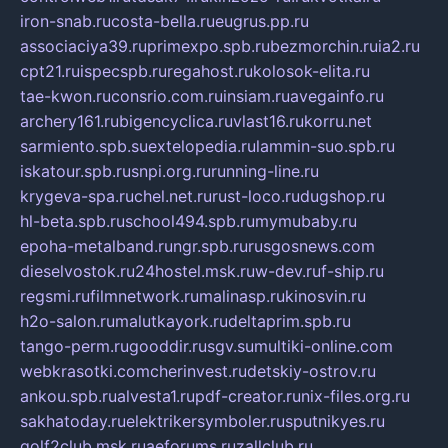
iron-snab.ru
costa-bella.ru
eugrus.pp.ru
associaciya39.ru
primexpo.spb.ru
bezmorchin.ru
ia2.ru
cpt21.ru
ispecspb.ru
regahost.ru
kolosok-elita.ru
tae-kwon.ru
consrio.com.ru
insiam.ru
avegainfo.ru
archery161.ru
bigencyclica.ru
vlast16.ru
korru.net
sarmiento.spb.su
extelopedia.ru
lammin-suo.spb.ru
iskatour.spb.ru
snpi.org.ru
running-line.ru
krygeva-spa.ru
chel.net.ru
rust-loco.ru
dugshop.ru
hl-beta.spb.ru
school494.spb.ru
mymubaby.ru
epoha-metalband.ru
ngr.spb.ru
rusgosnews.com
dieselvostok.ru
24hostel.msk.ru
w-dev.ru
f-ship.ru
regsmi.ru
filmnetwork.ru
malinasp.ru
kinosvin.ru
h2o-salon.ru
malutkayork.ru
deltaprim.spb.ru
tango-perm.ru
gooddir.ru
sgv.su
multiki-online.com
webkrasotki.com
cherinvest.ru
detskiy-ostrov.ru
ankou.spb.ru
alvesta1.ru
pdf-creator.ru
nix-files.org.ru
sakhatoday.ru
elektrikersymboler.ru
sputnikyes.ru
golf2club.msk.ru
aeforums.ru
zallclub.ru