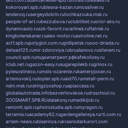
kokoroyari.spb.ru
blesna-kazan.ru
mossilver.ru
lenderoq.ru
sergeydobrin.ru
tochkazvuka.msk.ru
people-of-art.ru
bezzubova.ru
clubtibet.ru
orior-aks.ru
dynamoauto.ru
szk-favorit.ru
carlines.ru
flatnsk.ru
kingbolenskaner.ru
alex-motor.ru
astroline.net.ru
act1.spb.ru
polyglot.com.ru
gidlipetsk.ru
ooo-driada.ru
detsad125.ru
mir-zdoroviya.ru
bruslanovo.ru
siterem.ru
council.spb.ru
лодкипатриот.рф
kafekolizey.ru
iclub.net.ru
gazon-easy.ru
sugarepilekb.ru
grinox.ru
pylesostineco.ru
msts-ozarenie.ru
kameryjooan.ru
artemovskij.ru
dopler.spb.ru
aid70.ru
metall-perm.ru
ndm.msk.ru
ratingzooshop.ru
apiaccess.ru
globalautotrade.info
bezverhovskoe.ru
drsschool.ru
ZOOSMART.SPB.RU
dalakony.ru
medikijob.ru
remontt.spb.ru
photostudia.spb.ru
myragon.ru
terramia.ru
academy62.ru
gardengallereya.ru
rti.com.ru
artem-news.ru
biserinca.ru
krasnodarkurort.com