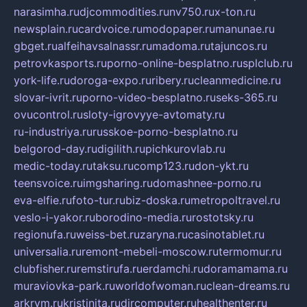
narasimha.ru
djcommodities.ru
nv750.ru
x-ton.ru
newsplain.ru
cardvoice.ru
modopaper.ru
manunae.ru
gbget.ru
alfeihavsalnassr.ru
madoma.ru
tajuncos.ru
petrovkasports.ru
porno-online-besplatno.ru
splclub.ru
york-life.ru
doroga-expo.ru
ribery.ru
cleanmedicine.ru
slovar-ivrit.ru
porno-video-besplatno.ru
seks-365.ru
ovucontrol.ru
sloty-igrovyye-avtomaty.ru
ru-industriya.ru
russkoe-porno-besplatno.ru
belgorod-day.ru
digilith.ru
pichkurovlab.ru
medic-today.ru
taksu.ru
comp123.ru
don-ykt.ru
teensvoice.ru
imgsharing.ru
domashnee-porno.ru
eva-elfie.ru
foto-tur.ru
biz-doska.ru
metropoltravel.ru
veslo-i-yakor.ru
borodino-media.ru
rostotsky.ru
regionufa.ru
weiss-bet.ru
zaryna.ru
casinotablet.ru
universalia.ru
remont-mebeli-moscow.ru
termomur.ru
clubfisher.ru
remstirufa.ru
erdamchi.ru
doramamama.ru
muraviovka-park.ru
worldofwoman.ru
clean-dreams.ru
arkrym.ru
kristinita.ru
dircomputer.ru
healthenter.ru