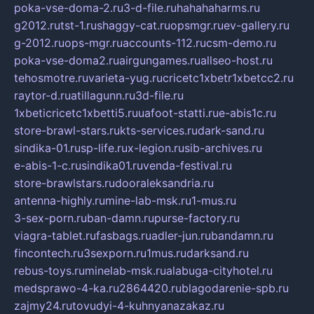
poka-vse-doma-2.ru
3-d-file.ru
hahahaharms.ru
g2012.ru
tst-1.ru
shaggy-cat.ru
opsmgr.ru
ev-gallery.ru
g-2012.ru
ops-mgr.ru
accounts-112.ru
csm-demo.ru
poka-vse-doma2.ru
airgungames.ru
allseo-host.ru
tehosmotre.ru
varieta-yug.ru
cricetc1xbetr1xbetcc2.ru
raytor-d.ru
atillagunn.ru
3d-file.ru
1xbeticricetc1xbetti5.ru
uafoot-statti.ru
e-abis1c.ru
store-brawl-stars.ru
kts-services.ru
dark-sand.ru
sindika-01.ru
sp-life.ru
x-legion.ru
sib-archives.ru
e-abis-1-c.ru
sindika01.ru
venda-festival.ru
store-brawlstars.ru
dooraleksandria.ru
antenna-highly.ru
mine-lab-msk.ru
1-mus.ru
3-sex-porn.ru
ban-damn.ru
purse-factory.ru
viagra-tablet.ru
fasbags.ru
adler-jun.ru
bandamn.ru
fincontech.ru
3sexporn.ru
1mus.ru
darksand.ru
rebus-toys.ru
minelab-msk.ru
alabuga-cityhotel.ru
medsprawo-4-ka.ru
2864420.ru
blagodarenie-spb.ru
zajmy24.ru
tovudyi-4-kuhnyanazakaz.ru