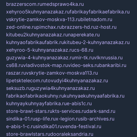
brazzerscom.ru
medsprawo4ka.ru
xehyroo5kuhnyanazakaz.ru
fabrikayfabrikaefabrika.ru
vskrytie-zamkov-moskva-113.ru
biletnadom.ru
zed-online.ru
pimchax.ru
brazzers-hd.ru
z-host.ru
kitubeu2kuhnyanazakaz.ru
naperekate.ru
kuhnyaofabrikaufabrik.ru
kitubeu-2-kuhnyanazakaz.ru
xehyroo-5-kuhnyanazakaz.ru
cs-68.ru
guzywia-4-kuhnyanazakaz.ru
mir-tk.ru
vlknrussia.ru
cs68.ru
vladivostok-map.ru
video-seks.ru
bankaribi.ru
raszar.ru
vskrytie-zamkov-moskva113.ru
lipetsktelecom.ru
tovudyi4kuhnyanazakaz.ru
seksuzb.ru
guzywia4kuhnyanazakaz.ru
fabrikaofabrikaokuhny.ru
kuhnyaekuhnyaafabrika.ru
kuhnyaykuhnyayfabrika.ru
e-abis1c.ru
store-brawl-stars.ru
kts-services.ru
dark-sand.ru
sindika-01.ru
sp-life.ru
x-legion.ru
sib-archives.ru
e-abis-1-c.ru
sindika01.ru
venda-festival.ru
store-brawlstars.ru
dooraleksandria.ru