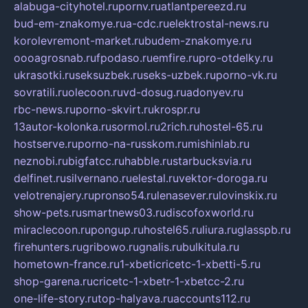
alabuga-cityhotel.ru
pornv.ru
atlantpereezd.ru
bud-em-znakomye.ru
a-cdc.ru
elektrostal-news.ru
korolevremont-market.ru
budem-znakomye.ru
oooagrosnab.ru
fpodaso.ru
emfire.ru
pro-otdelky.ru
ukrasotki.ru
seksuzbek.ru
seks-uzbek.ru
porno-vk.ru
sovratili.ru
olecoon.ru
vd-dosug.ru
adonyev.ru
rbc-news.ru
porno-skvirt.ru
krospr.ru
13autor-kolonka.ru
sormol.ru
2rich.ru
hostel-65.ru
hostserve.ru
porno-na-russkom.ru
mishinlab.ru
neznobi.ru
bigfatcc.ru
habble.ru
starbucksvia.ru
delfinet.ru
silvernano.ru
elestal.ru
vektor-doroga.ru
velotrenajery.ru
pronso54.ru
lenasever.ru
lovinskix.ru
show-pets.ru
smartnews03.ru
discofoxworld.ru
miraclecoon.ru
pongup.ru
hostel65.ru
liura.ru
glasspb.ru
firehunters.ru
gribowo.ru
gnalis.ru
bulkitula.ru
hometown-france.ru
1-xbeticricetc-1-xbetti-5.ru
shop-garena.ru
cricetc-1-xbetr-1-xbetcc-2.ru
one-life-story.ru
top-halyava.ru
accounts112.ru