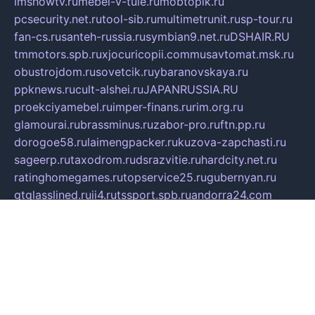
imshowtv.ru
mebel-v-tule.ru
mobtopik.ru
pcsecurity.net.ru
tool-sib.ru
multimetrunit.ru
sp-tour.ru
fan-cs.ru
santeh-russia.ru
symbian9.net.ru
DSHAIR.RU
tmmotors.spb.ru
xjocuricopii.com
musavtomat.msk.ru
obustrojdom.ru
sovetcik.ru
ybaranovskaya.ru
ppknews.ru
cult-alshei.ru
JAPANRUSSIA.RU
proekciyamebel.ru
imper-finans.ru
rim.org.ru
glamourai.ru
brassminus.ru
zabor-pro.ru
ftn.pp.ru
dorogoe58.ru
laimengpacker.ru
kuzova-zapchasti.ru
sageerp.ru
taxodrom.ru
dsrazvitie.ru
hardcity.net.ru
ratinghomegames.ru
topservice25.ru
gubernyan.ru
gtglasslined.ru
ii4.ru
tssport.spb.ru
andorra24.com
blackwallstreet.ru
oboimos.ru
optim-doors.com.ru
ikuch.ru
nycr.org.ru
npa21.ru
vremya-ch.spb.ru
desert000.ru
ivtorgi.ru
ifiori.ru
catalog-statei.ru
dcv.org.ru
spetsmaster174.ru
ipkameryhiseeu.ru
dum26.ru
ruspol.spb.ru
fr-opendp.ru
kam-solnyshko.ru
cheyenne-arapaho.ru
sevzapmetal.spb.ru