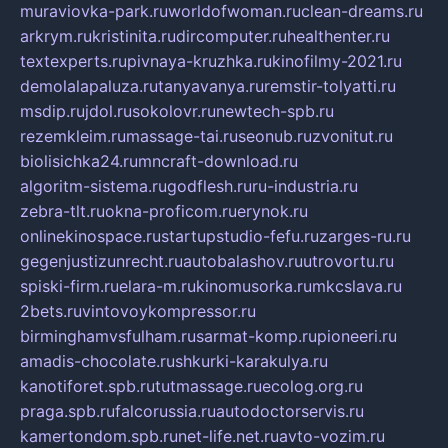
muraviovka-park.ru
worldofwoman.ru
clean-dreams.ru
arkrym.ru
kristinita.ru
dircomputer.ru
healthenter.ru
textexperts.ru
pivnaya-kruzhka.ru
kinofilmy-2021.ru
demolalapaluza.ru
tanyavanya.ru
remstir-tolyatti.ru
msdip.ru
jdol.ru
sokolovr.ru
newtech-spb.ru
rezemkleim.ru
massage-tai.ru
seonub.ru
zvonitut.ru
biolisichka24.ru
mncraft-download.ru
algoritm-sistema.ru
godflesh.ru
ru-industria.ru
zebra-tlt.ru
okna-proficom.ru
erynok.ru
onlinekinospace.ru
startupstudio-fefu.ru
zarges-ru.ru
gegenjustizunrecht.ru
autobalashov.ru
utrovortu.ru
spiski-firm.ru
elara-m.ru
kinomusorka.ru
mkcslava.ru
2bets.ru
vintovoykompressor.ru
birminghamvsfulham.ru
sarmat-komp.ru
pioneeri.ru
amadis-chocolate.ru
shkurki-karakulya.ru
kanotiforet.spb.ru
tutmassage.ru
ecolog.org.ru
praga.spb.ru
falcorussia.ru
autodoctorservis.ru
kamertondom.spb.ru
net-life.net.ru
avto-vozim.ru