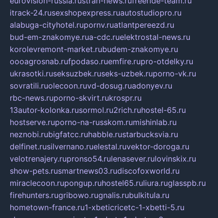
eurovision-russia.ru
strah-news.ru
freeride-team.ru
itrack-24.ru
sexshopexpress.ru
autostudiopro.ru
alabuga-cityhotel.ru
pornv.ru
atlantpereezd.ru
bud-em-znakomye.ru
a-cdc.ru
elektrostal-news.ru
korolevremont-market.ru
budem-znakomye.ru
oooagrosnab.ru
fpodaso.ru
emfire.ru
pro-otdelky.ru
ukrasotki.ru
seksuzbek.ru
seks-uzbek.ru
porno-vk.ru
sovratili.ru
olecoon.ru
vd-dosug.ru
adonyev.ru
rbc-news.ru
porno-skvirt.ru
krospr.ru
13autor-kolonka.ru
sormol.ru
2rich.ru
hostel-65.ru
hostserve.ru
porno-na-russkom.ru
mishinlab.ru
neznobi.ru
bigfatcc.ru
habble.ru
starbucksvia.ru
delfinet.ru
silvernano.ru
elestal.ru
vektor-doroga.ru
velotrenajery.ru
pronso54.ru
lenasever.ru
lovinskix.ru
show-pets.ru
smartnews03.ru
discofoxworld.ru
miraclecoon.ru
pongup.ru
hostel65.ru
liura.ru
glasspb.ru
firehunters.ru
gribowo.ru
gnalis.ru
bulkitula.ru
hometown-france.ru
1-xbeticricetc-1-xbetti-5.ru