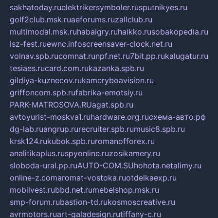
sakhatoday.ru
elektrikersymboler.ru
sputnikyes.ru
golf2club.msk.ru
aeforums.ru
zallclub.ru
multimodal.msk.ru
habaigry.ru
haikko.ru
sobakopedia.ru
isz-fest.ru
ewnc.info
screensaver-clock.net.ru
volnav.spb.ru
comnat.ru
npf.net.ru
7bit.pp.ru
kalugatur.ru
tesiaes.ru
card.com.ru
kazanka.spb.ru
gildiya-kuznecov.ru
kameryboavision.ru
griffoncom.spb.ru
fabrika-emotsiy.ru
PARK-MATROSOVA.RU
agat.spb.ru
avtoyurist-moskva1.ru
hardware.org.ru
схема-авто.рф
dg-lab.ru
angrup.ru
recruiter.spb.ru
music8.spb.ru
krsk124.ru
kubok.spb.ru
romanofforex.ru
analitikaplus.ru
spyonline.ru
zosikamery.ru
sloboda-ural.pp.ru
AUTO-COM.SU
hohota.net
alimy.ru
online-z.com
aromat-vostoka.ru
otdelkaexp.ru
mobilvest.ru
bbd.net.ru
mebelshop.msk.ru
smp-forum.ru
bastion-td.ru
kosmoscreative.ru
avrmotors.ru
art-galadesign.ru
tiffany-c.ru