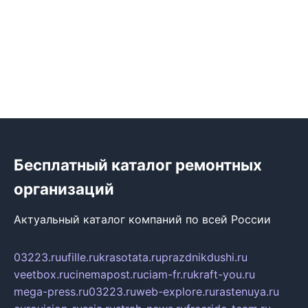
Бесплатный каталог ремонтных
организаций
Актуальный каталог компаний по всей России
03223.ru
ufille.ru
krasotata.ru
prazdnikdushi.ru
veetbox.ru
cinemapost.ru
ciam-fr.ru
kraft-you.ru
mega-press.ru
03223.ru
web-explore.ru
rastenuya.ru