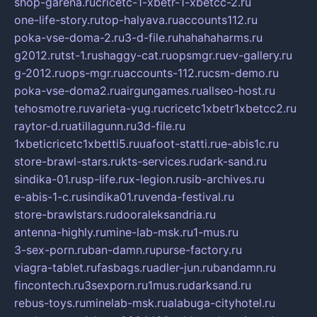
shop-garena.ru
cricetc-1-xbetr-1-xbetcc-2.ru
one-life-story.ru
top-halyava.ru
accounts112.ru
poka-vse-doma-2.ru
3-d-file.ru
hahahaharms.ru
g2012.ru
tst-1.ru
shaggy-cat.ru
opsmgr.ru
ev-gallery.ru
g-2012.ru
ops-mgr.ru
accounts-112.ru
csm-demo.ru
poka-vse-doma2.ru
airgungames.ru
allseo-host.ru
tehosmotre.ru
varieta-yug.ru
cricetc1xbetr1xbetcc2.ru
raytor-d.ru
atillagunn.ru
3d-file.ru
1xbeticricetc1xbetti5.ru
uafoot-statti.ru
e-abis1c.ru
store-brawl-stars.ru
kts-services.ru
dark-sand.ru
sindika-01.ru
sp-life.ru
x-legion.ru
sib-archives.ru
e-abis-1-c.ru
sindika01.ru
venda-festival.ru
store-brawlstars.ru
dooraleksandria.ru
antenna-highly.ru
mine-lab-msk.ru
1-mus.ru
3-sex-porn.ru
ban-damn.ru
purse-factory.ru
viagra-tablet.ru
fasbags.ru
adler-jun.ru
bandamn.ru
fincontech.ru
3sexporn.ru
1mus.ru
darksand.ru
rebus-toys.ru
minelab-msk.ru
alabuga-cityhotel.ru