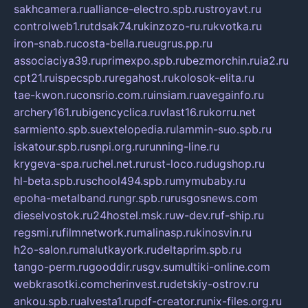
sakhcamera.ru
alliance-electro.spb.ru
stroyavt.ru
controlweb1.ru
tdsak74.ru
kinzozo-ru.ru
kvotka.ru
iron-snab.ru
costa-bella.ru
eugrus.pp.ru
associaciya39.ru
primexpo.spb.ru
bezmorchin.ru
ia2.ru
cpt21.ru
ispecspb.ru
regahost.ru
kolosok-elita.ru
tae-kwon.ru
consrio.com.ru
insiam.ru
avegainfo.ru
archery161.ru
bigencyclica.ru
vlast16.ru
korru.net
sarmiento.spb.su
extelopedia.ru
lammin-suo.spb.ru
iskatour.spb.ru
snpi.org.ru
running-line.ru
krygeva-spa.ru
chel.net.ru
rust-loco.ru
dugshop.ru
hl-beta.spb.ru
school494.spb.ru
mymubaby.ru
epoha-metalband.ru
ngr.spb.ru
rusgosnews.com
dieselvostok.ru
24hostel.msk.ru
w-dev.ru
f-ship.ru
regsmi.ru
filmnetwork.ru
malinasp.ru
kinosvin.ru
h2o-salon.ru
malutkayork.ru
deltaprim.spb.ru
tango-perm.ru
gooddir.ru
sgv.su
multiki-online.com
webkrasotki.com
cherinvest.ru
detskiy-ostrov.ru
ankou.spb.ru
alvesta1.ru
pdf-creator.ru
nix-files.org.ru