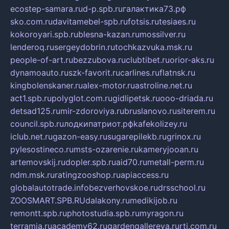
ecostep-samara.ru
d-p.spb.ru
галактика73.рф
sko.com.ru
davitamebel-spb.ru
fotsis.ru
tesiaes.ru
kokoroyari.spb.ru
blesna-kazan.ru
mossilver.ru
lenderoq.ru
sergeydobrin.ru
tochkazvuka.msk.ru
people-of-art.ru
bezzubova.ru
clubtibet.ru
orior-aks.ru
dynamoauto.ru
szk-favorit.ru
carlines.ru
flatnsk.ru
kingbolenskaner.ru
alex-motor.ru
astroline.net.ru
act1.spb.ru
polyglot.com.ru
gidlipetsk.ru
ooo-driada.ru
detsad125.ru
mir-zdoroviya.ru
bruslanovo.ru
siterem.ru
council.spb.ru
лодкипатриот.рф
kafekolizey.ru
iclub.net.ru
gazon-easy.ru
sugarepilekb.ru
grinox.ru
pylesostineco.ru
msts-ozarenie.ru
kameryjooan.ru
artemovskij.ru
dopler.spb.ru
aid70.ru
metall-perm.ru
ndm.msk.ru
ratingzooshop.ru
apiaccess.ru
globalautotrade.info
bezverhovskoe.ru
drsschool.ru
ZOOSMART.SPB.RU
dalakony.ru
medikijob.ru
remontt.spb.ru
photostudia.spb.ru
myragon.ru
terramia.ru
academy62.ru
gardengallereya.ru
rti.com.ru