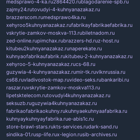
medsprawo-4-ka.ru
2864420.ru
blagodarenie-spb.ru
zajmy24.ru
tovudyi-4-kuhnyanazakaz.ru
brazzerscom.ru
medsprawo4ka.ru
xehyroo5kuhnyanazakaz.ru
fabrikayfabrikaefabrika.ru
vskrytie-zamkov-moskva-113.ru
biletnadom.ru
zed-online.ru
pimchax.ru
brazzers-hd.ru
z-host.ru
kitubeu2kuhnyanazakaz.ru
naperekate.ru
kuhnyaofabrikaufabrik.ru
kitubeu-2-kuhnyanazakaz.ru
xehyroo-5-kuhnyanazakaz.ru
cs-68.ru
guzywia-4-kuhnyanazakaz.ru
mir-tk.ru
vlknrussia.ru
cs68.ru
vladivostok-map.ru
video-seks.ru
bankaribi.ru
raszar.ru
vskrytie-zamkov-moskva113.ru
lipetsktelecom.ru
tovudyi4kuhnyanazakaz.ru
seksuzb.ru
guzywia4kuhnyanazakaz.ru
fabrikaofabrikaokuhny.ru
kuhnyaekuhnyaafabrika.ru
kuhnyaykuhnyayfabrika.ru
e-abis1c.ru
store-brawl-stars.ru
kts-services.ru
dark-sand.ru
sindika-01.ru
sp-life.ru
x-legion.ru
sib-archives.ru