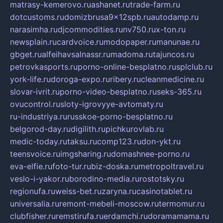
matrasy-kemerovo.ru
ashanet.ru
trade-farm.ru
dotcustoms.ru
domizbrusa9x12spb.ru
autodamp.ru
narasimha.ru
djcommodities.ru
nv750.ru
x-ton.ru
newsplain.ru
cardvoice.ru
modopaper.ru
manunae.ru
gbget.ru
alfeihavsalnassr.ru
madoma.ru
tajuncos.ru
petrovkasports.ru
porno-online-besplatno.ru
splclub.ru
york-life.ru
doroga-expo.ru
ribery.ru
cleanmedicine.ru
slovar-ivrit.ru
porno-video-besplatno.ru
seks-365.ru
ovucontrol.ru
sloty-igrovyye-avtomaty.ru
ru-industriya.ru
russkoe-porno-besplatno.ru
belgorod-day.ru
digilith.ru
pichkurovlab.ru
medic-today.ru
taksu.ru
comp123.ru
don-ykt.ru
teensvoice.ru
imgsharing.ru
domashnee-porno.ru
eva-elfie.ru
foto-tur.ru
biz-doska.ru
metropoltravel.ru
veslo-i-yakor.ru
borodino-media.ru
rostotsky.ru
regionufa.ru
weiss-bet.ru
zaryna.ru
casinotablet.ru
universalia.ru
remont-mebeli-moscow.ru
termomur.ru
clubfisher.ru
remstirufa.ru
erdamchi.ru
doramamama.ru