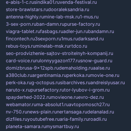
e-abis-1-c.ru
sindika01.ru
venda-festival.ru
store-brawlstars.ru
dooraleksandria.ru
antenna-highly.ru
mine-lab-msk.ru
1-mus.ru
3-sex-porn.ru
ban-damn.ru
purse-factory.ru
viagra-tablet.ru
fasbags.ru
adler-jun.ru
bandamn.ru
fincontech.ru
3sexporn.ru
1mus.ru
darksand.ru
rebus-toys.ru
minelab-msk.ru
rtdco.ru
seo-prodvizhenie-sajtov-stroitelnyh-kompanij.ru
card-voice.ru
rulonnyygazon177.ru
snow-guard.ru
domizbrusa-9x12spb.ru
demaholding.ru
aalse.ru
a380club.ru
argentinamia.ru
perkoka.ru
movie-one.ru
perk-oka.ru
g-octopus.ru
sibarchives.ru
andreislyusar.ru
naruto-x.ru
pursefactory.ru
tor-lyubov-i-grom.ru
spayderhed-2022.ru
movieone.ru
evro-dez.ru
webamator.ru
ma-absolut1.ru
avtopomosch27.ru
nv-750.ru
news-plain.ru
nertansaga.ru
delanalad.ru
dizfiles.ru
youtubefree.ru
aria-family.ru
roadli.ru
planeta-samara.ru
mysmartbuy.ru