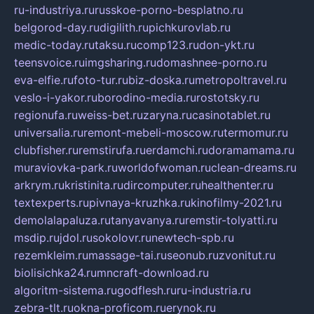
ru-industriya.ru
russkoe-porno-besplatno.ru
belgorod-day.ru
digilith.ru
pichkurovlab.ru
medic-today.ru
taksu.ru
comp123.ru
don-ykt.ru
teensvoice.ru
imgsharing.ru
domashnee-porno.ru
eva-elfie.ru
foto-tur.ru
biz-doska.ru
metropoltravel.ru
veslo-i-yakor.ru
borodino-media.ru
rostotsky.ru
regionufa.ru
weiss-bet.ru
zaryna.ru
casinotablet.ru
universalia.ru
remont-mebeli-moscow.ru
termomur.ru
clubfisher.ru
remstirufa.ru
erdamchi.ru
doramamama.ru
muraviovka-park.ru
worldofwoman.ru
clean-dreams.ru
arkrym.ru
kristinita.ru
dircomputer.ru
healthenter.ru
textexperts.ru
pivnaya-kruzhka.ru
kinofilmy-2021.ru
demolalapaluza.ru
tanyavanya.ru
remstir-tolyatti.ru
msdip.ru
jdol.ru
sokolovr.ru
newtech-spb.ru
rezemkleim.ru
massage-tai.ru
seonub.ru
zvonitut.ru
biolisichka24.ru
mncraft-download.ru
algoritm-sistema.ru
godflesh.ru
ru-industria.ru
zebra-tlt.ru
okna-proficom.ru
erynok.ru