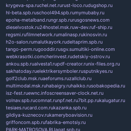
krygeva-spa.ru
chel.net.ru
rust-loco.ru
dugshop.ru
hl-beta.spb.ru
school494.spb.ru
mymubaby.ru
epoha-metalband.ru
ngr.spb.ru
rusgosnews.com
dieselvostok.ru
24hostel.msk.ru
w-dev.ru
f-ship.ru
regsmi.ru
filmnetwork.ru
malinasp.ru
kinosvin.ru
h2o-salon.ru
malutkayork.ru
deltaprim.spb.ru
tango-perm.ru
gooddir.ru
sgv.su
multiki-online.com
webkrasotki.com
cherinvest.ru
detskiy-ostrov.ru
ankou.spb.ru
alvesta1.ru
pdf-creator.ru
nix-files.org.ru
sakhatoday.ru
elektrikersymboler.ru
sputnikyes.ru
golf2club.msk.ru
aeforums.ru
zallclub.ru
multimodal.msk.ru
habaigry.ru
haikko.ru
sobakopedia.ru
isz-fest.ru
ewnc.info
screensaver-clock.net.ru
volnav.spb.ru
comnat.ru
npf.net.ru
7bit.pp.ru
kalugatur.ru
tesiaes.ru
card.com.ru
kazanka.spb.ru
gildiya-kuznecov.ru
kameryboavision.ru
griffoncom.spb.ru
fabrika-emotsiy.ru
PARK-MATROSOVA.RU
agat.spb.ru