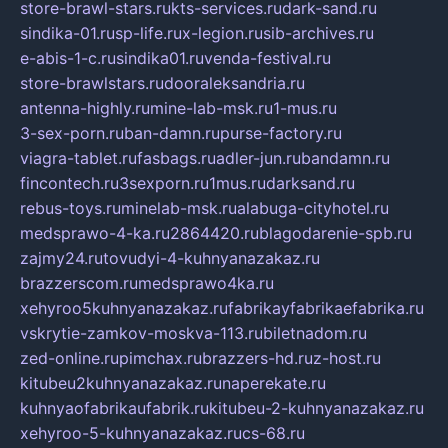
store-brawl-stars.ru
kts-services.ru
dark-sand.ru
sindika-01.ru
sp-life.ru
x-legion.ru
sib-archives.ru
e-abis-1-c.ru
sindika01.ru
venda-festival.ru
store-brawlstars.ru
dooraleksandria.ru
antenna-highly.ru
mine-lab-msk.ru
1-mus.ru
3-sex-porn.ru
ban-damn.ru
purse-factory.ru
viagra-tablet.ru
fasbags.ru
adler-jun.ru
bandamn.ru
fincontech.ru
3sexporn.ru
1mus.ru
darksand.ru
rebus-toys.ru
minelab-msk.ru
alabuga-cityhotel.ru
medsprawo-4-ka.ru
2864420.ru
blagodarenie-spb.ru
zajmy24.ru
tovudyi-4-kuhnyanazakaz.ru
brazzerscom.ru
medsprawo4ka.ru
xehyroo5kuhnyanazakaz.ru
fabrikayfabrikaefabrika.ru
vskrytie-zamkov-moskva-113.ru
biletnadom.ru
zed-online.ru
pimchax.ru
brazzers-hd.ru
z-host.ru
kitubeu2kuhnyanazakaz.ru
naperekate.ru
kuhnyaofabrikaufabrik.ru
kitubeu-2-kuhnyanazakaz.ru
xehyroo-5-kuhnyanazakaz.ru
cs-68.ru