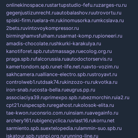
onlinekinospace.ru
startupstudio-fefu.ru
zarges-ru.ru
gegenjustizunrecht.ru
autobalashov.ru
utrovortu.ru
spiski-firm.ru
elara-m.ru
kinomusorka.ru
mkcslava.ru
2bets.ru
vintovoykompressor.ru
birminghamvsfulham.ru
sarmat-komp.ru
pioneeri.ru
amadis-chocolate.ru
shkurki-karakulya.ru
kanotiforet.spb.ru
tutmassage.ru
ecolog.org.ru
praga.spb.ru
falcorussia.ru
autodoctorservis.ru
kamertondom.spb.ru
net-life.net.ru
avto-vozim.ru
sakhcamera.ru
alliance-electro.spb.ru
stroyavt.ru
controlweb1.ru
tdsak74.ru
kinzozo-ru.ru
kvotka.ru
iron-snab.ru
costa-bella.ru
eugrus.pp.ru
associaciya39.ru
primexpo.spb.ru
bezmorchin.ru
ia2.ru
cpt21.ru
ispecspb.ru
regahost.ru
kolosok-elita.ru
tae-kwon.ru
consrio.com.ru
insiam.ru
avegainfo.ru
archery161.ru
bigencyclica.ru
vlast16.ru
korru.net
sarmiento.spb.su
extelopedia.ru
lammin-suo.spb.ru
iskatour.spb.ru
snpi.org.ru
running-line.ru