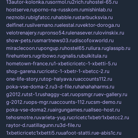
13autor-kolonka.ru
sormol.ru
2rich.ru
hostel-65.ru
hostserve.ru
porno-na-russkom.ru
mishinlab.ru
neznobi.ru
bigfatcc.ru
habble.ru
starbucksvia.ru
delfinet.ru
silvernano.ru
elestal.ru
vektor-doroga.ru
velotrenajery.ru
pronso54.ru
lenasever.ru
lovinskix.ru
show-pets.ru
smartnews03.ru
discofoxworld.ru
miraclecoon.ru
pongup.ru
hostel65.ru
liura.ru
glasspb.ru
firehunters.ru
gribowo.ru
gnalis.ru
bulkitula.ru
hometown-france.ru
1-xbeticricetc-1-xbetti-5.ru
shop-garena.ru
cricetc-1-xbetr-1-xbetcc-2.ru
one-life-story.ru
top-halyava.ru
accounts112.ru
poka-vse-doma-2.ru
3-d-file.ru
hahahaharms.ru
g2012.ru
tst-1.ru
shaggy-cat.ru
opsmgr.ru
ev-gallery.ru
g-2012.ru
ops-mgr.ru
accounts-112.ru
csm-demo.ru
poka-vse-doma2.ru
airgungames.ru
allseo-host.ru
tehosmotre.ru
varieta-yug.ru
cricetc1xbetr1xbetcc2.ru
raytor-d.ru
atillagunn.ru
3d-file.ru
1xbeticricetc1xbetti5.ru
uafoot-statti.ru
e-abis1c.ru