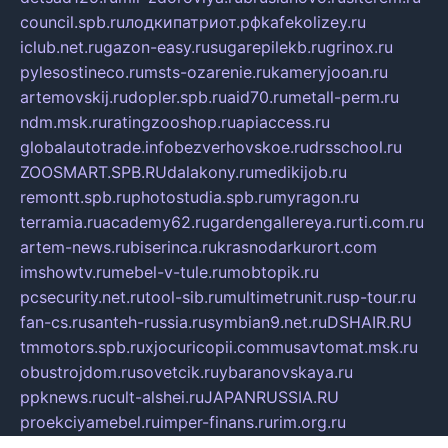
council.spb.ru
лодкипатриот.рф
kafekolizey.ru
iclub.net.ru
gazon-easy.ru
sugarepilekb.ru
grinox.ru
pylesostineco.ru
msts-ozarenie.ru
kameryjooan.ru
artemovskij.ru
dopler.spb.ru
aid70.ru
metall-perm.ru
ndm.msk.ru
ratingzooshop.ru
apiaccess.ru
globalautotrade.info
bezverhovskoe.ru
drsschool.ru
ZOOSMART.SPB.RU
dalakony.ru
medikijob.ru
remontt.spb.ru
photostudia.spb.ru
myragon.ru
terramia.ru
academy62.ru
gardengallereya.ru
rti.com.ru
artem-news.ru
biserinca.ru
krasnodarkurort.com
imshowtv.ru
mebel-v-tule.ru
mobtopik.ru
pcsecurity.net.ru
tool-sib.ru
multimetrunit.ru
sp-tour.ru
fan-cs.ru
santeh-russia.ru
symbian9.net.ru
DSHAIR.RU
tmmotors.spb.ru
xjocuricopii.com
musavtomat.msk.ru
obustrojdom.ru
sovetcik.ru
ybaranovskaya.ru
ppknews.ru
cult-alshei.ru
JAPANRUSSIA.RU
proekciyamebel.ru
imper-finans.ru
rim.org.ru
glamourai.ru
brassminus.ru
zabor-pro.ru
ftn.pp.ru