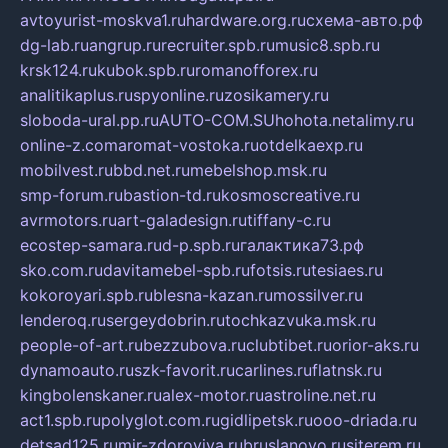
avtoyurist-moskva1.ru
hardware.org.ru
схема-авто.рф
dg-lab.ru
angrup.ru
recruiter.spb.ru
music8.spb.ru
krsk124.ru
kubok.spb.ru
romanofforex.ru
analitikaplus.ru
spyonline.ru
zosikamery.ru
sloboda-ural.pp.ru
AUTO-COM.SU
hohota.net
alimy.ru
online-z.com
aromat-vostoka.ru
otdelkaexp.ru
mobilvest.ru
bbd.net.ru
mebelshop.msk.ru
smp-forum.ru
bastion-td.ru
kosmoscreative.ru
avrmotors.ru
art-galadesign.ru
tiffany-c.ru
ecostep-samara.ru
d-p.spb.ru
галактика73.рф
sko.com.ru
davitamebel-spb.ru
fotsis.ru
tesiaes.ru
kokoroyari.spb.ru
blesna-kazan.ru
mossilver.ru
lenderoq.ru
sergeydobrin.ru
tochkazvuka.msk.ru
people-of-art.ru
bezzubova.ru
clubtibet.ru
orior-aks.ru
dynamoauto.ru
szk-favorit.ru
carlines.ru
flatnsk.ru
kingbolenskaner.ru
alex-motor.ru
astroline.net.ru
act1.spb.ru
polyglot.com.ru
gidlipetsk.ru
ooo-driada.ru
detsad125.ru
mir-zdoroviya.ru
bruslanovo.ru
siterem.ru