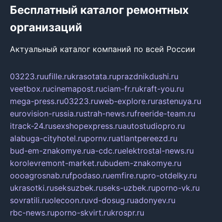
Бесплатный каталог ремонтных
организаций
Актуальный каталог компаний по всей России
03223.ru
ufille.ru
krasotata.ru
prazdnikdushi.ru
veetbox.ru
cinemapost.ru
ciam-fr.ru
kraft-you.ru
mega-press.ru
03223.ru
web-explore.ru
rastenuya.ru
eurovision-russia.ru
strah-news.ru
freeride-team.ru
itrack-24.ru
sexshopexpress.ru
autostudiopro.ru
alabuga-cityhotel.ru
pornv.ru
atlantpereezd.ru
bud-em-znakomye.ru
a-cdc.ru
elektrostal-news.ru
korolevremont-market.ru
budem-znakomye.ru
oooagrosnab.ru
fpodaso.ru
emfire.ru
pro-otdelky.ru
ukrasotki.ru
seksuzbek.ru
seks-uzbek.ru
porno-vk.ru
sovratili.ru
olecoon.ru
vd-dosug.ru
adonyev.ru
rbc-news.ru
porno-skvirt.ru
krospr.ru