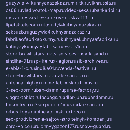
guzywia-4-kuhnyanazakaz.ru
mir-tk.ru
vlknrussia.ru
cs68.ru
vladivostok-map.ru
video-seks.ru
bankaribi.ru
raszar.ru
vskrytie-zamkov-moskva113.ru
lipetsktelecom.ru
tovudyi4kuhnyanazakaz.ru
seksuzb.ru
guzywia4kuhnyanazakaz.ru
fabrikaofabrikaokuhny.ru
kuhnyaekuhnyaafabrika.ru
kuhnyaykuhnyayfabrika.ru
e-abis1c.ru
store-brawl-stars.ru
kts-services.ru
dark-sand.ru
sindika-01.ru
sp-life.ru
x-legion.ru
sib-archives.ru
e-abis-1-c.ru
sindika01.ru
venda-festival.ru
store-brawlstars.ru
dooraleksandria.ru
antenna-highly.ru
mine-lab-msk.ru
1-mus.ru
3-sex-porn.ru
ban-damn.ru
purse-factory.ru
viagra-tablet.ru
fasbags.ru
adler-jun.ru
bandamn.ru
fincontech.ru
3sexporn.ru
1mus.ru
darksand.ru
rebus-toys.ru
minelab-msk.ru
rtdco.ru
seo-prodvizhenie-sajtov-stroitelnyh-kompanij.ru
card-voice.ru
rulonnyygazon177.ru
snow-guard.ru