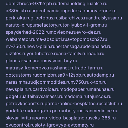
domizbrusa-9x12spb.ru
demaholding.ru
aalse.ru
a380club.ru
argentinamia.ru
perkoka.ru
movie-one.ru
perk-oka.ru
g-octopus.ru
sibarchives.ru
andreislyusar.ru
naruto-x.ru
pursefactory.ru
tor-lyubov-i-grom.ru
spayderhed-2022.ru
movieone.ru
evro-dez.ru
webamator.ru
ma-absolut1.ru
avtopomosch27.ru
nv-750.ru
news-plain.ru
nertansaga.ru
delanalad.ru
dizfiles.ru
youtubefree.ru
aria-family.ru
roadli.ru
planeta-samara.ru
mysmartbuy.ru
matrasy-kemerovo.ru
ashanet.ru
trade-farm.ru
dotcustoms.ru
domizbrusa9x12spb.ru
autodamp.ru
narasimha.ru
djcommodities.ru
nv750.ru
x-ton.ru
newsplain.ru
cardvoice.ru
modopaper.ru
manunae.ru
gbget.ru
alfeihavsalnassr.ru
madoma.ru
tajuncos.ru
petrovkasports.ru
porno-online-besplatno.ru
splclub.ru
york-life.ru
doroga-expo.ru
ribery.ru
cleanmedicine.ru
slovar-ivrit.ru
porno-video-besplatno.ru
seks-365.ru
ovucontrol.ru
sloty-igrovyye-avtomaty.ru