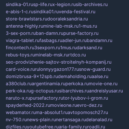
sindika-01.ru
sp-life.ru
x-legion.ru
sib-archives.ru
e-abis-1-c.ru
sindika01.ru
venda-festival.ru
store-brawlstars.ru
dooraleksandria.ru
antenna-highly.ru
mine-lab-msk.ru
1-mus.ru
3-sex-porn.ru
ban-damn.ru
purse-factory.ru
viagra-tablet.ru
fasbags.ru
adler-jun.ru
bandamn.ru
fincontech.ru
3sexporn.ru
1mus.ru
darksand.ru
rebus-toys.ru
minelab-msk.ru
rtdco.ru
seo-prodvizhenie-sajtov-stroitelnyh-kompanij.ru
card-voice.ru
rulonnyygazon177.ru
snow-guard.ru
domizbrusa-9x12spb.ru
demaholding.ru
aalse.ru
a380club.ru
argentinamia.ru
perkoka.ru
movie-one.ru
perk-oka.ru
g-octopus.ru
sibarchives.ru
andreislyusar.ru
naruto-x.ru
pursefactory.ru
tor-lyubov-i-grom.ru
spayderhed-2022.ru
movieone.ru
evro-dez.ru
webamator.ru
ma-absolut1.ru
avtopomosch27.ru
nv-750.ru
news-plain.ru
nertansaga.ru
delanalad.ru
dizfiles.ru
youtubefree.ru
aria-family.ru
roadli.ru