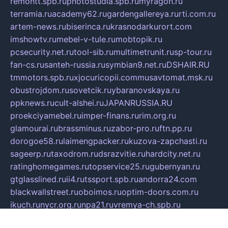
remontt.spb.ru
photostudia.spb.ru
myragon.ru
terramia.ru
academy62.ru
gardengallereya.ru
rti.com.ru
artem-news.ru
biserinca.ru
krasnodarkurort.com
imshowtv.ru
mebel-v-tule.ru
mobtopik.ru
pcsecurity.net.ru
tool-sib.ru
multimetrunit.ru
sp-tour.ru
fan-cs.ru
santeh-russia.ru
symbian9.net.ru
DSHAIR.RU
tmmotors.spb.ru
xjocuricopii.com
musavtomat.msk.ru
obustrojdom.ru
sovetcik.ru
ybaranovskaya.ru
ppknews.ru
cult-alshei.ru
JAPANRUSSIA.RU
proekciyamebel.ru
imper-finans.ru
rim.org.ru
glamourai.ru
brassminus.ru
zabor-pro.ru
ftn.pp.ru
dorogoe58.ru
laimengpacker.ru
kuzova-zapchasti.ru
sageerp.ru
taxodrom.ru
dsrazvitie.ru
hardcity.net.ru
ratinghomegames.ru
topservice25.ru
gubernyan.ru
gtglasslined.ru
ii4.ru
tssport.spb.ru
andorra24.com
blackwallstreet.ru
oboimos.ru
optim-doors.com.ru
ikuch.ru
nycr.org.ru
npa21.ru
vremya-ch.spb.ru
desert000.ru
ivtorgi.ru
ifiori.ru
catalog-statei.ru