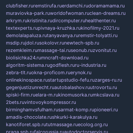
clubfisher.ru
remstirufa.ru
erdamchi.ru
doramamama.ru
muraviovka-park.ru
worldofwoman.ru
clean-dreams.ru
arkrym.ru
kristinita.ru
dircomputer.ru
healthenter.ru
textexperts.ru
pivnaya-kruzhka.ru
kinofilmy-2021.ru
demolalapaluza.ru
tanyavanya.ru
remstir-tolyatti.ru
msdip.ru
jdol.ru
sokolovr.ru
newtech-spb.ru
rezemkleim.ru
massage-tai.ru
seonub.ru
zvonitut.ru
biolisichka24.ru
mncraft-download.ru
algoritm-sistema.ru
godflesh.ru
ru-industria.ru
zebra-tlt.ru
okna-proficom.ru
erynok.ru
onlinekinospace.ru
startupstudio-fefu.ru
zarges-ru.ru
gegenjustizunrecht.ru
autobalashov.ru
utrovortu.ru
spiski-firm.ru
elara-m.ru
kinomusorka.ru
mkcslava.ru
2bets.ru
vintovoykompressor.ru
birminghamvsfulham.ru
sarmat-komp.ru
pioneeri.ru
amadis-chocolate.ru
shkurki-karakulya.ru
kanotiforet.spb.ru
tutmassage.ru
ecolog.org.ru
praga.spb.ru
falcorussia.ru
autodoctorservis.ru