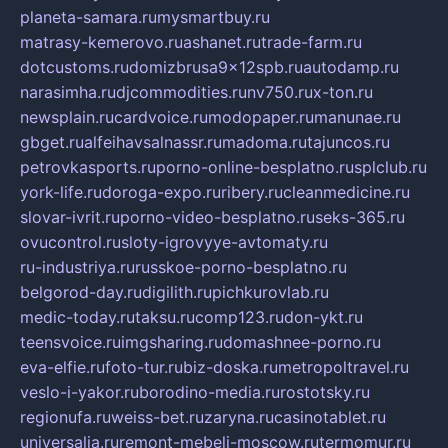
planeta-samara.ru
mysmartbuy.ru
matrasy-kemerovo.ru
ashanet.ru
trade-farm.ru
dotcustoms.ru
domizbrusa9x12spb.ru
autodamp.ru
narasimha.ru
djcommodities.ru
nv750.ru
x-ton.ru
newsplain.ru
cardvoice.ru
modopaper.ru
manunae.ru
gbget.ru
alfeihavsalnassr.ru
madoma.ru
tajuncos.ru
petrovkasports.ru
porno-online-besplatno.ru
splclub.ru
york-life.ru
doroga-expo.ru
ribery.ru
cleanmedicine.ru
slovar-ivrit.ru
porno-video-besplatno.ru
seks-365.ru
ovucontrol.ru
sloty-igrovyye-avtomaty.ru
ru-industriya.ru
russkoe-porno-besplatno.ru
belgorod-day.ru
digilith.ru
pichkurovlab.ru
medic-today.ru
taksu.ru
comp123.ru
don-ykt.ru
teensvoice.ru
imgsharing.ru
domashnee-porno.ru
eva-elfie.ru
foto-tur.ru
biz-doska.ru
metropoltravel.ru
veslo-i-yakor.ru
borodino-media.ru
rostotsky.ru
regionufa.ru
weiss-bet.ru
zaryna.ru
casinotablet.ru
universalia.ru
remont-mebeli-moscow.ru
termomur.ru