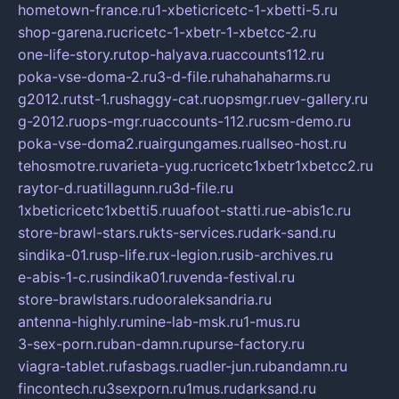
hometown-france.ru
1-xbeticricetc-1-xbetti-5.ru
shop-garena.ru
cricetc-1-xbetr-1-xbetcc-2.ru
one-life-story.ru
top-halyava.ru
accounts112.ru
poka-vse-doma-2.ru
3-d-file.ru
hahahaharms.ru
g2012.ru
tst-1.ru
shaggy-cat.ru
opsmgr.ru
ev-gallery.ru
g-2012.ru
ops-mgr.ru
accounts-112.ru
csm-demo.ru
poka-vse-doma2.ru
airgungames.ru
allseo-host.ru
tehosmotre.ru
varieta-yug.ru
cricetc1xbetr1xbetcc2.ru
raytor-d.ru
atillagunn.ru
3d-file.ru
1xbeticricetc1xbetti5.ru
uafoot-statti.ru
e-abis1c.ru
store-brawl-stars.ru
kts-services.ru
dark-sand.ru
sindika-01.ru
sp-life.ru
x-legion.ru
sib-archives.ru
e-abis-1-c.ru
sindika01.ru
venda-festival.ru
store-brawlstars.ru
dooraleksandria.ru
antenna-highly.ru
mine-lab-msk.ru
1-mus.ru
3-sex-porn.ru
ban-damn.ru
purse-factory.ru
viagra-tablet.ru
fasbags.ru
adler-jun.ru
bandamn.ru
fincontech.ru
3sexporn.ru
1mus.ru
darksand.ru