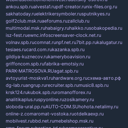
ankou.spb.ru
alvesta1.ru
pdf-creator.ru
nix-files.org.ru
sakhatoday.ru
elektrikersymboler.ru
sputnikyes.ru
golf2club.msk.ru
aeforums.ru
zallclub.ru
multimodal.msk.ru
habaigry.ru
haikko.ru
sobakopedia.ru
isz-fest.ru
ewnc.info
screensaver-clock.net.ru
volnav.spb.ru
comnat.ru
npf.net.ru
7bit.pp.ru
kalugatur.ru
tesiaes.ru
card.com.ru
kazanka.spb.ru
gildiya-kuznecov.ru
kameryboavision.ru
griffoncom.spb.ru
fabrika-emotsiy.ru
PARK-MATROSOVA.RU
agat.spb.ru
avtoyurist-moskva1.ru
hardware.org.ru
схема-авто.рф
dg-lab.ru
angrup.ru
recruiter.spb.ru
music8.spb.ru
krsk124.ru
kubok.spb.ru
romanofforex.ru
analitikaplus.ru
spyonline.ru
zosikamery.ru
sloboda-ural.pp.ru
AUTO-COM.SU
hohota.net
alimy.ru
online-z.com
aromat-vostoka.ru
otdelkaexp.ru
mobilvest.ru
bbd.net.ru
mebelshop.msk.ru