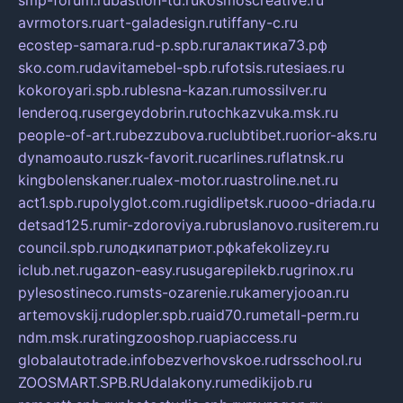
smp-forum.ru
bastion-td.ru
kosmoscreative.ru
avrmotors.ru
art-galadesign.ru
tiffany-c.ru
ecostep-samara.ru
d-p.spb.ru
галактика73.рф
sko.com.ru
davitamebel-spb.ru
fotsis.ru
tesiaes.ru
kokoroyari.spb.ru
blesna-kazan.ru
mossilver.ru
lenderoq.ru
sergeydobrin.ru
tochkazvuka.msk.ru
people-of-art.ru
bezzubova.ru
clubtibet.ru
orior-aks.ru
dynamoauto.ru
szk-favorit.ru
carlines.ru
flatnsk.ru
kingbolenskaner.ru
alex-motor.ru
astroline.net.ru
act1.spb.ru
polyglot.com.ru
gidlipetsk.ru
ooo-driada.ru
detsad125.ru
mir-zdoroviya.ru
bruslanovo.ru
siterem.ru
council.spb.ru
лодкипатриот.рф
kafekolizey.ru
iclub.net.ru
gazon-easy.ru
sugarepilekb.ru
grinox.ru
pylesostineco.ru
msts-ozarenie.ru
kameryjooan.ru
artemovskij.ru
dopler.spb.ru
aid70.ru
metall-perm.ru
ndm.msk.ru
ratingzooshop.ru
apiaccess.ru
globalautotrade.info
bezverhovskoe.ru
drsschool.ru
ZOOSMART.SPB.RU
dalakony.ru
medikijob.ru