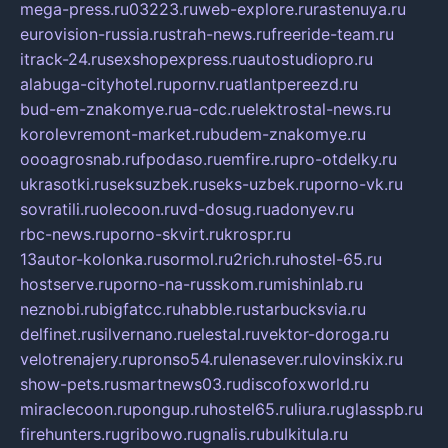
mega-press.ru
03223.ru
web-explore.ru
rastenuya.ru
eurovision-russia.ru
strah-news.ru
freeride-team.ru
itrack-24.ru
sexshopexpress.ru
autostudiopro.ru
alabuga-cityhotel.ru
pornv.ru
atlantpereezd.ru
bud-em-znakomye.ru
a-cdc.ru
elektrostal-news.ru
korolevremont-market.ru
budem-znakomye.ru
oooagrosnab.ru
fpodaso.ru
emfire.ru
pro-otdelky.ru
ukrasotki.ru
seksuzbek.ru
seks-uzbek.ru
porno-vk.ru
sovratili.ru
olecoon.ru
vd-dosug.ru
adonyev.ru
rbc-news.ru
porno-skvirt.ru
krospr.ru
13autor-kolonka.ru
sormol.ru
2rich.ru
hostel-65.ru
hostserve.ru
porno-na-russkom.ru
mishinlab.ru
neznobi.ru
bigfatcc.ru
habble.ru
starbucksvia.ru
delfinet.ru
silvernano.ru
elestal.ru
vektor-doroga.ru
velotrenajery.ru
pronso54.ru
lenasever.ru
lovinskix.ru
show-pets.ru
smartnews03.ru
discofoxworld.ru
miraclecoon.ru
pongup.ru
hostel65.ru
liura.ru
glasspb.ru
firehunters.ru
gribowo.ru
gnalis.ru
bulkitula.ru