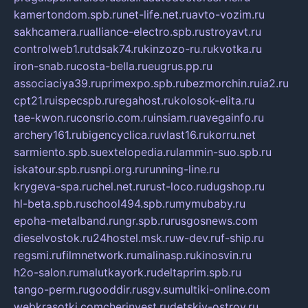
kamertondom.spb.ru
net-life.net.ru
avto-vozim.ru
sakhcamera.ru
alliance-electro.spb.ru
stroyavt.ru
controlweb1.ru
tdsak74.ru
kinzozo-ru.ru
kvotka.ru
iron-snab.ru
costa-bella.ru
eugrus.pp.ru
associaciya39.ru
primexpo.spb.ru
bezmorchin.ru
ia2.ru
cpt21.ru
ispecspb.ru
regahost.ru
kolosok-elita.ru
tae-kwon.ru
consrio.com.ru
insiam.ru
avegainfo.ru
archery161.ru
bigencyclica.ru
vlast16.ru
korru.net
sarmiento.spb.su
extelopedia.ru
lammin-suo.spb.ru
iskatour.spb.ru
snpi.org.ru
running-line.ru
krygeva-spa.ru
chel.net.ru
rust-loco.ru
dugshop.ru
hl-beta.spb.ru
school494.spb.ru
mymubaby.ru
epoha-metalband.ru
ngr.spb.ru
rusgosnews.com
dieselvostok.ru
24hostel.msk.ru
w-dev.ru
f-ship.ru
regsmi.ru
filmnetwork.ru
malinasp.ru
kinosvin.ru
h2o-salon.ru
malutkayork.ru
deltaprim.spb.ru
tango-perm.ru
gooddir.ru
sgv.su
multiki-online.com
webkrasotki.com
cherinvest.ru
detskiy-ostrov.ru