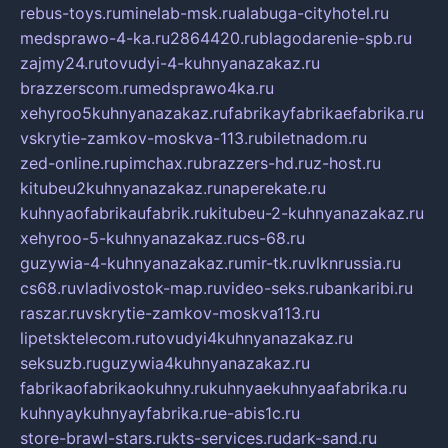
rebus-toys.ru
minelab-msk.ru
alabuga-cityhotel.ru
medsprawo-4-ka.ru
2864420.ru
blagodarenie-spb.ru
zajmy24.ru
tovudyi-4-kuhnyanazakaz.ru
brazzerscom.ru
medsprawo4ka.ru
xehyroo5kuhnyanazakaz.ru
fabrikayfabrikaefabrika.ru
vskrytie-zamkov-moskva-113.ru
biletnadom.ru
zed-online.ru
pimchax.ru
brazzers-hd.ru
z-host.ru
kitubeu2kuhnyanazakaz.ru
naperekate.ru
kuhnyaofabrikaufabrik.ru
kitubeu-2-kuhnyanazakaz.ru
xehyroo-5-kuhnyanazakaz.ru
cs-68.ru
guzywia-4-kuhnyanazakaz.ru
mir-tk.ru
vlknrussia.ru
cs68.ru
vladivostok-map.ru
video-seks.ru
bankaribi.ru
raszar.ru
vskrytie-zamkov-moskva113.ru
lipetsktelecom.ru
tovudyi4kuhnyanazakaz.ru
seksuzb.ru
guzywia4kuhnyanazakaz.ru
fabrikaofabrikaokuhny.ru
kuhnyaekuhnyaafabrika.ru
kuhnyaykuhnyayfabrika.ru
e-abis1c.ru
store-brawl-stars.ru
kts-services.ru
dark-sand.ru