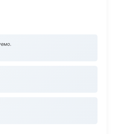
уемо.