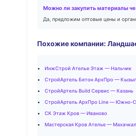
Можно ли закупить материалы че
Да, предложим оптовые цены и орган
Похожие компании: Ландшаф
ИнжСтрой Ателье Этаж — Нальчик
СтройАртель Бетон АрхПро — Кызы
СтройАртель Build Сервис — Казань
СтройАртель АрхПро Line — Южно-С
СК Этаж Кров — Иваново
Мастерская Кров Ателье — Махачка