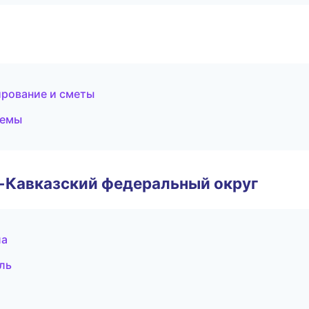
ирование и сметы
темы
о-Кавказский федеральный округ
ла
ль