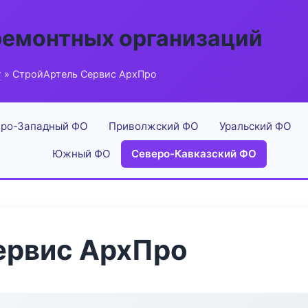
ремонтных организаций
г
» СтройАртель Сервис АрхПро
ро-Западный ФО
Приволжский ФО
Уральский ФО
Южный ФО
Северо-Кавказский ФО
ервис АрхПро