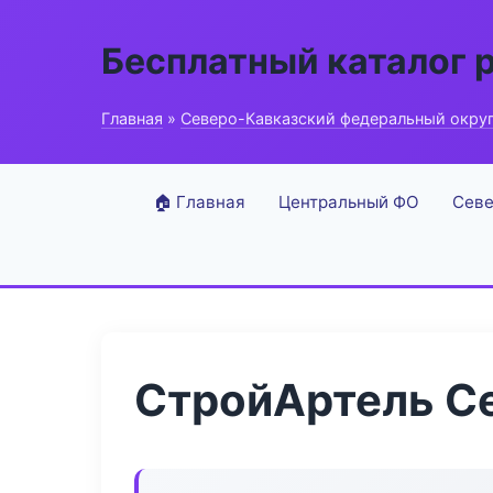
Бесплатный каталог 
Главная
»
Северо-Кавказский федеральный окру
🏠 Главная
Центральный ФО
Севе
СтройАртель С