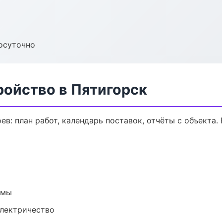
осуточно
ройство в Пятигорск
в: план работ, календарь поставок, отчёты с объекта. 
емы
электричество