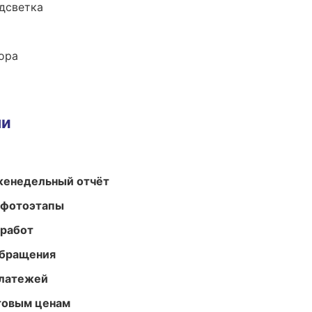
одсветка
ора
ми
женедельный отчёт
 фотоэтапы
 работ
обращения
платежей
птовым ценам