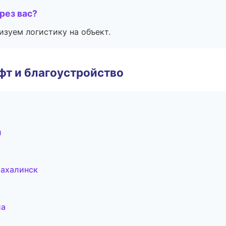
рез вас?
изуем логистику на объект.
т и благоустройство
л
ахалинск
ла