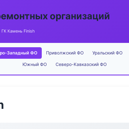
ремонтных организаций
 ГК Камень Finish
ро-Западный ФО
Приволжский ФО
Уральский ФО
Южный ФО
Северо-Кавказский ФО
h