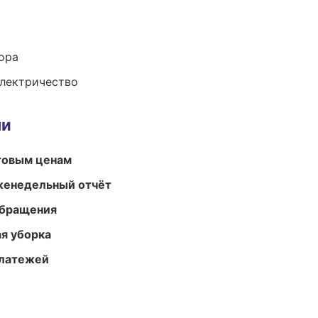
ора
электричество
ми
птовым ценам
женедельный отчёт
обращения
ая уборка
платежей