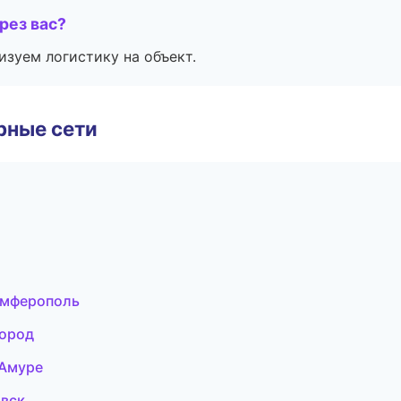
рез вас?
изуем логистику на объект.
рные сети
имферополь
город
-Амуре
овск