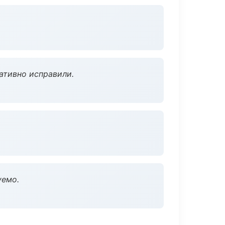
ативно исправили.
уемо.