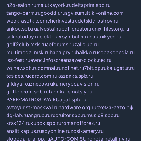
h2o-salon.ru
malutkayork.ru
deltaprim.spb.ru
tango-perm.ru
gooddir.ru
sgv.su
multiki-online.com
webkrasotki.com
cherinvest.ru
detskiy-ostrov.ru
ankou.spb.ru
alvesta1.ru
pdf-creator.ru
nix-files.org.ru
sakhatoday.ru
elektrikersymboler.ru
sputnikyes.ru
golf2club.msk.ru
aeforums.ru
zallclub.ru
multimodal.msk.ru
habaigry.ru
haikko.ru
sobakopedia.ru
isz-fest.ru
ewnc.info
screensaver-clock.net.ru
volnav.spb.ru
comnat.ru
npf.net.ru
7bit.pp.ru
kalugatur.ru
tesiaes.ru
card.com.ru
kazanka.spb.ru
gildiya-kuznecov.ru
kameryboavision.ru
griffoncom.spb.ru
fabrika-emotsiy.ru
PARK-MATROSOVA.RU
agat.spb.ru
avtoyurist-moskva1.ru
hardware.org.ru
схема-авто.рф
dg-lab.ru
angrup.ru
recruiter.spb.ru
music8.spb.ru
krsk124.ru
kubok.spb.ru
romanofforex.ru
analitikaplus.ru
spyonline.ru
zosikamery.ru
sloboda-ural.pp.ru
AUTO-COM.SU
hohota.net
alimy.ru