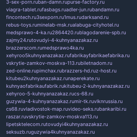
3-sex-porn.ru
ban-damn.ru
purse-factory.ru
viagra-tablet.ru
fasbags.ru
adler-jun.ru
bandamn.ru
fincontech.ru
3sexporn.ru
1mus.ru
darksand.ru
rebus-toys.ru
minelab-msk.ru
alabuga-cityhotel.ru
medsprawo-4-ka.ru
2864420.ru
blagodarenie-spb.ru
zajmy24.ru
tovudyi-4-kuhnyanazakaz.ru
brazzerscom.ru
medsprawo4ka.ru
xehyroo5kuhnyanazakaz.ru
fabrikayfabrikaefabrika.ru
vskrytie-zamkov-moskva-113.ru
biletnadom.ru
zed-online.ru
pimchax.ru
brazzers-hd.ru
z-host.ru
kitubeu2kuhnyanazakaz.ru
naperekate.ru
kuhnyaofabrikaufabrik.ru
kitubeu-2-kuhnyanazakaz.ru
xehyroo-5-kuhnyanazakaz.ru
cs-68.ru
guzywia-4-kuhnyanazakaz.ru
mir-tk.ru
vlknrussia.ru
cs68.ru
vladivostok-map.ru
video-seks.ru
bankaribi.ru
raszar.ru
vskrytie-zamkov-moskva113.ru
lipetsktelecom.ru
tovudyi4kuhnyanazakaz.ru
seksuzb.ru
guzywia4kuhnyanazakaz.ru