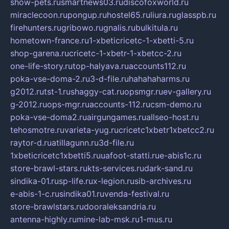
show-pets.ru
smartnews03.ru
discofoxworld.ru
miraclecoon.ru
pongup.ru
hostel65.ru
liura.ru
glasspb.ru
firehunters.ru
gribowo.ru
gnalis.ru
bulkitula.ru
hometown-france.ru
1-xbeticricetc-1-xbetti-5.ru
shop-garena.ru
cricetc-1-xbetr-1-xbetcc-2.ru
one-life-story.ru
top-halyava.ru
accounts112.ru
poka-vse-doma-2.ru
3-d-file.ru
hahahaharms.ru
g2012.ru
tst-1.ru
shaggy-cat.ru
opsmgr.ru
ev-gallery.ru
g-2012.ru
ops-mgr.ru
accounts-112.ru
csm-demo.ru
poka-vse-doma2.ru
airgungames.ru
allseo-host.ru
tehosmotre.ru
varieta-yug.ru
cricetc1xbetr1xbetcc2.ru
raytor-d.ru
atillagunn.ru
3d-file.ru
1xbeticricetc1xbetti5.ru
uafoot-statti.ru
e-abis1c.ru
store-brawl-stars.ru
kts-services.ru
dark-sand.ru
sindika-01.ru
sp-life.ru
x-legion.ru
sib-archives.ru
e-abis-1-c.ru
sindika01.ru
venda-festival.ru
store-brawlstars.ru
dooraleksandria.ru
antenna-highly.ru
mine-lab-msk.ru
1-mus.ru