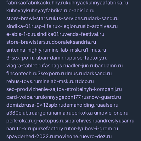
fabrikaofabrikaokuhny.ru
kuhnyaekuhnyaafabrika.ru
kuhnyaykuhnyayfabrika.ru
e-abis1c.ru
store-brawl-stars.ru
kts-services.ru
dark-sand.ru
sindika-01.ru
sp-life.ru
x-legion.ru
sib-archives.ru
e-abis-1-c.ru
sindika01.ru
venda-festival.ru
store-brawlstars.ru
dooraleksandria.ru
antenna-highly.ru
mine-lab-msk.ru
1-mus.ru
3-sex-porn.ru
ban-damn.ru
purse-factory.ru
viagra-tablet.ru
fasbags.ru
adler-jun.ru
bandamn.ru
fincontech.ru
3sexporn.ru
1mus.ru
darksand.ru
rebus-toys.ru
minelab-msk.ru
rtdco.ru
seo-prodvizhenie-sajtov-stroitelnyh-kompanij.ru
card-voice.ru
rulonnyygazon177.ru
snow-guard.ru
domizbrusa-9x12spb.ru
demaholding.ru
aalse.ru
a380club.ru
argentinamia.ru
perkoka.ru
movie-one.ru
perk-oka.ru
g-octopus.ru
sibarchives.ru
andreislyusar.ru
naruto-x.ru
pursefactory.ru
tor-lyubov-i-grom.ru
spayderhed-2022.ru
movieone.ru
evro-dez.ru