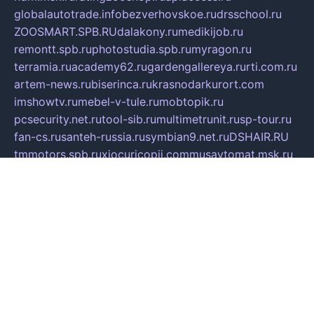
globalautotrade.info
bezverhovskoe.ru
drsschool.ru
ZOOSMART.SPB.RU
dalakony.ru
medikijob.ru
remontt.spb.ru
photostudia.spb.ru
myragon.ru
terramia.ru
academy62.ru
gardengallereya.ru
rti.com.ru
artem-news.ru
biserinca.ru
krasnodarkurort.com
imshowtv.ru
mebel-v-tule.ru
mobtopik.ru
pcsecurity.net.ru
tool-sib.ru
multimetrunit.ru
sp-tour.ru
fan-cs.ru
santeh-russia.ru
symbian9.net.ru
DSHAIR.RU
tmmotors.spb.ru
xjocuricopii.com
musavtomat.msk.ru
obustrojdom.ru
sovetcik.ru
ybaranovskaya.ru
ppknews.ru
cult-alshei.ru
JAPANRUSSIA.RU
proekciyamebel.ru
imper-finans.ru
rim.org.ru
glamourai.ru
brassminus.ru
zabor-pro.ru
ftn.pp.ru
dorogoe58.ru
laimengpacker.ru
kuzova-zapchasti.ru
sageerp.ru
taxodrom.ru
dsrazvitie.ru
hardcity.net.ru
ratinghomegames.ru
topservice25.ru
gubernyan.ru
gtglasslined.ru
ii4.ru
tssport.spb.ru
andorra24.com
blackwallstreet.ru
oboimos.ru
optim-doors.com.ru