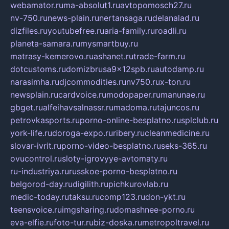
webamator.ru
ma-absolut1.ru
avtopomosch27.ru
nv-750.ru
news-plain.ru
nertansaga.ru
delanalad.ru
dizfiles.ru
youtubefree.ru
aria-family.ru
roadli.ru
planeta-samara.ru
mysmartbuy.ru
matrasy-kemerovo.ru
ashanet.ru
trade-farm.ru
dotcustoms.ru
domizbrusa9x12spb.ru
autodamp.ru
narasimha.ru
djcommodities.ru
nv750.ru
x-ton.ru
newsplain.ru
cardvoice.ru
modopaper.ru
manunae.ru
gbget.ru
alfeihavsalnassr.ru
madoma.ru
tajuncos.ru
petrovkasports.ru
porno-online-besplatno.ru
splclub.ru
york-life.ru
doroga-expo.ru
ribery.ru
cleanmedicine.ru
slovar-ivrit.ru
porno-video-besplatno.ru
seks-365.ru
ovucontrol.ru
sloty-igrovyye-avtomaty.ru
ru-industriya.ru
russkoe-porno-besplatno.ru
belgorod-day.ru
digilith.ru
pichkurovlab.ru
medic-today.ru
taksu.ru
comp123.ru
don-ykt.ru
teensvoice.ru
imgsharing.ru
domashnee-porno.ru
eva-elfie.ru
foto-tur.ru
biz-doska.ru
metropoltravel.ru