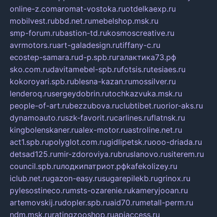
online-z.com
aromat-vostoka.ru
otdelkaexp.ru
mobilvest.ru
bbd.net.ru
mebelshop.msk.ru
smp-forum.ru
bastion-td.ru
kosmoscreative.ru
avrmotors.ru
art-galadesign.ru
tiffany-c.ru
ecostep-samara.ru
d-p.spb.ru
галактика73.рф
sko.com.ru
davitamebel-spb.ru
fotsis.ru
tesiaes.ru
kokoroyari.spb.ru
blesna-kazan.ru
mossilver.ru
lenderoq.ru
sergeydobrin.ru
tochkazvuka.msk.ru
people-of-art.ru
bezzubova.ru
clubtibet.ru
orior-aks.ru
dynamoauto.ru
szk-favorit.ru
carlines.ru
flatnsk.ru
kingbolenskaner.ru
alex-motor.ru
astroline.net.ru
act1.spb.ru
polyglot.com.ru
gidlipetsk.ru
ooo-driada.ru
detsad125.ru
mir-zdoroviya.ru
bruslanovo.ru
siterem.ru
council.spb.ru
лодкипатриот.рф
kafekolizey.ru
iclub.net.ru
gazon-easy.ru
sugarepilekb.ru
grinox.ru
pylesostineco.ru
msts-ozarenie.ru
kameryjooan.ru
artemovskij.ru
dopler.spb.ru
aid70.ru
metall-perm.ru
ndm.msk.ru
ratingzooshop.ru
apiaccess.ru