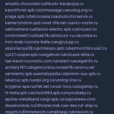
amadis-chocolate.ru
shkurki-karakulya.ru
kanotiforet.spb.ru
tutmassage.ru
ecolog.org.ru
praga.spb.ru
falcorussia.ru
autodoctorservis.ru
kamertondom.spb.ru
net-life.net.ru
avto-vozim.ru
sakhcamera.ru
alliance-electro.spb.ru
stroyavt.ru
controlweb1.ru
tdsak74.ru
kinzozo-ru.ru
kvotka.ru
iron-snab.ru
costa-bella.ru
eugrus.pp.ru
associaciya39.ru
primexpo.spb.ru
bezmorchin.ru
ia2.ru
cpt21.ru
ispecspb.ru
regahost.ru
kolosok-elita.ru
tae-kwon.ru
consrio.com.ru
insiam.ru
avegainfo.ru
archery161.ru
bigencyclica.ru
vlast16.ru
korru.net
sarmiento.spb.su
extelopedia.ru
lammin-suo.spb.ru
iskatour.spb.ru
snpi.org.ru
running-line.ru
krygeva-spa.ru
chel.net.ru
rust-loco.ru
dugshop.ru
hl-beta.spb.ru
school494.spb.ru
mymubaby.ru
epoha-metalband.ru
ngr.spb.ru
rusgosnews.com
dieselvostok.ru
24hostel.msk.ru
w-dev.ru
f-ship.ru
regsmi.ru
filmnetwork.ru
malinasp.ru
kinosvin.ru