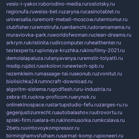
veslo-i-yakor.ru
borodino-media.ru
rostotsky.ru
regionufa.ru
weiss-bet.ru
zaryna.ru
casinotablet.ru
universalia.ru
remont-mebeli-moscow.ru
termomur.ru
clubfisher.ru
remstirufa.ru
erdamchi.ru
doramamama.ru
muraviovka-park.ru
worldofwoman.ru
clean-dreams.ru
arkrym.ru
kristinita.ru
dircomputer.ru
healthenter.ru
textexperts.ru
pivnaya-kruzhka.ru
kinofilmy-2021.ru
demolalapaluza.ru
tanyavanya.ru
remstir-tolyatti.ru
msdip.ru
jdol.ru
sokolovr.ru
newtech-spb.ru
rezemkleim.ru
massage-tai.ru
seonub.ru
zvonitut.ru
biolisichka24.ru
mncraft-download.ru
algoritm-sistema.ru
godflesh.ru
ru-industria.ru
zebra-tlt.ru
okna-proficom.ru
erynok.ru
onlinekinospace.ru
startupstudio-fefu.ru
zarges-ru.ru
gegenjustizunrecht.ru
autobalashov.ru
utrovortu.ru
spiski-firm.ru
elara-m.ru
kinomusorka.ru
mkcslava.ru
2bets.ru
vintovoykompressor.ru
birminghamvsfulham.ru
sarmat-komp.ru
pioneeri.ru