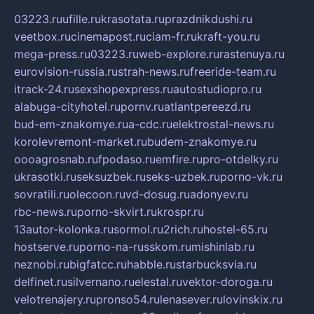
03223.ru
ufille.ru
krasotata.ru
prazdnikdushi.ru
veetbox.ru
cinemapost.ru
ciam-fr.ru
kraft-you.ru
mega-press.ru
03223.ru
web-explore.ru
rastenuya.ru
eurovision-russia.ru
strah-news.ru
freeride-team.ru
itrack-24.ru
sexshopexpress.ru
autostudiopro.ru
alabuga-cityhotel.ru
pornv.ru
atlantpereezd.ru
bud-em-znakomye.ru
a-cdc.ru
elektrostal-news.ru
korolevremont-market.ru
budem-znakomye.ru
oooagrosnab.ru
fpodaso.ru
emfire.ru
pro-otdelky.ru
ukrasotki.ru
seksuzbek.ru
seks-uzbek.ru
porno-vk.ru
sovratili.ru
olecoon.ru
vd-dosug.ru
adonyev.ru
rbc-news.ru
porno-skvirt.ru
krospr.ru
13autor-kolonka.ru
sormol.ru
2rich.ru
hostel-65.ru
hostserve.ru
porno-na-russkom.ru
mishinlab.ru
neznobi.ru
bigfatcc.ru
habble.ru
starbucksvia.ru
delfinet.ru
silvernano.ru
elestal.ru
vektor-doroga.ru
velotrenajery.ru
pronso54.ru
lenasever.ru
lovinskix.ru