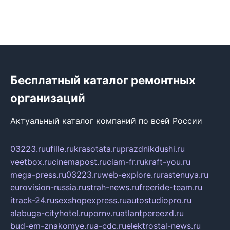
Бесплатный каталог ремонтных
организаций
Актуальный каталог компаний по всей России
03223.ru
ufille.ru
krasotata.ru
prazdnikdushi.ru
veetbox.ru
cinemapost.ru
ciam-fr.ru
kraft-you.ru
mega-press.ru
03223.ru
web-explore.ru
rastenuya.ru
eurovision-russia.ru
strah-news.ru
freeride-team.ru
itrack-24.ru
sexshopexpress.ru
autostudiopro.ru
alabuga-cityhotel.ru
pornv.ru
atlantpereezd.ru
bud-em-znakomye.ru
a-cdc.ru
elektrostal-news.ru