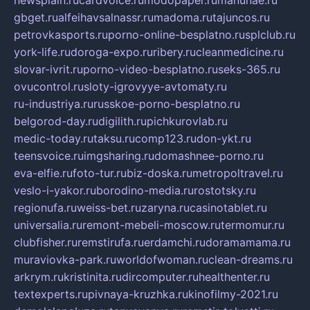
gbget.ru
alfeihavsalnassr.ru
madoma.ru
tajuncos.ru
petrovkasports.ru
porno-online-besplatno.ru
splclub.ru
york-life.ru
doroga-expo.ru
ribery.ru
cleanmedicine.ru
slovar-ivrit.ru
porno-video-besplatno.ru
seks-365.ru
ovucontrol.ru
sloty-igrovyye-avtomaty.ru
ru-industriya.ru
russkoe-porno-besplatno.ru
belgorod-day.ru
digilith.ru
pichkurovlab.ru
medic-today.ru
taksu.ru
comp123.ru
don-ykt.ru
teensvoice.ru
imgsharing.ru
domashnee-porno.ru
eva-elfie.ru
foto-tur.ru
biz-doska.ru
metropoltravel.ru
veslo-i-yakor.ru
borodino-media.ru
rostotsky.ru
regionufa.ru
weiss-bet.ru
zaryna.ru
casinotablet.ru
universalia.ru
remont-mebeli-moscow.ru
termomur.ru
clubfisher.ru
remstirufa.ru
erdamchi.ru
doramamama.ru
muraviovka-park.ru
worldofwoman.ru
clean-dreams.ru
arkrym.ru
kristinita.ru
dircomputer.ru
healthenter.ru
textexperts.ru
pivnaya-kruzhka.ru
kinofilmy-2021.ru