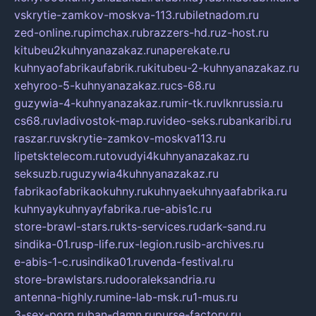
vskrytie-zamkov-moskva-113.ru
biletnadom.ru
zed-online.ru
pimchax.ru
brazzers-hd.ru
z-host.ru
kitubeu2kuhnyanazakaz.ru
naperekate.ru
kuhnyaofabrikaufabrik.ru
kitubeu-2-kuhnyanazakaz.ru
xehyroo-5-kuhnyanazakaz.ru
cs-68.ru
guzywia-4-kuhnyanazakaz.ru
mir-tk.ru
vlknrussia.ru
cs68.ru
vladivostok-map.ru
video-seks.ru
bankaribi.ru
raszar.ru
vskrytie-zamkov-moskva113.ru
lipetsktelecom.ru
tovudyi4kuhnyanazakaz.ru
seksuzb.ru
guzywia4kuhnyanazakaz.ru
fabrikaofabrikaokuhny.ru
kuhnyaekuhnyaafabrika.ru
kuhnyaykuhnyayfabrika.ru
e-abis1c.ru
store-brawl-stars.ru
kts-services.ru
dark-sand.ru
sindika-01.ru
sp-life.ru
x-legion.ru
sib-archives.ru
e-abis-1-c.ru
sindika01.ru
venda-festival.ru
store-brawlstars.ru
dooraleksandria.ru
antenna-highly.ru
mine-lab-msk.ru
1-mus.ru
3-sex-porn.ru
ban-damn.ru
purse-factory.ru