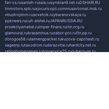
fan-cs.ru
santeh-russia.ru
symbian9.net.ru
DSHAIR.RU
tmmotors.spb.ru
xjocuricopii.com
musavtomat.msk.ru
obustrojdom.ru
sovetcik.ru
ybaranovskaya.ru
ppknews.ru
cult-alshei.ru
JAPANRUSSIA.RU
proekciyamebel.ru
imper-finans.ru
rim.org.ru
glamourai.ru
brassminus.ru
zabor-pro.ru
ftn.pp.ru
dorogoe58.ru
laimengpacker.ru
kuzova-zapchasti.ru
sageerp.ru
taxodrom.ru
dsrazvitie.ru
hardcity.net.ru
ratinghomegames.ru
topservice25.ru
gubernyan.ru
gtglasslined.ru
ii4.ru
tssport.spb.ru
andorra24.com
blackwallstreet.ru
oboimos.ru
optim-doors.com.ru
ikuch.ru
nycr.org.ru
npa21.ru
vremya-ch.spb.ru
desert000.ru
ivtorgi.ru
ifiori.ru
catalog-statei.ru
dcv.org.ru
spetsmaster174.ru
ipkameryhiseeu.ru
dum26.ru
ruspol.spb.ru
fr-opendp.ru
kam-solnyshko.ru
cheyenne-arapaho.ru
sevzapmetal.spb.ru
ted-lapidus.spb.ru
parasite-eliminator.ru
sigma-complete.ru
modernworld.ru
dama-moda.ru