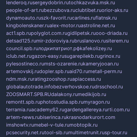
lenderoq.ru
sergeydobrin.ru
tochkazvuka.msk.ru
people-of-art.ru
bezzubova.ru
clubtibet.ru
orior-aks.ru
dynamoauto.ru
szk-favorit.ru
carlines.ru
flatnsk.ru
kingbolenskaner.ru
alex-motor.ru
astroline.net.ru
act1.spb.ru
polyglot.com.ru
gidlipetsk.ru
ooo-driada.ru
detsad125.ru
mir-zdoroviya.ru
bruslanovo.ru
siterem.ru
council.spb.ru
лодкипатриот.рф
kafekolizey.ru
iclub.net.ru
gazon-easy.ru
sugarepilekb.ru
grinox.ru
pylesostineco.ru
msts-ozarenie.ru
kameryjooan.ru
artemovskij.ru
dopler.spb.ru
aid70.ru
metall-perm.ru
ndm.msk.ru
ratingzooshop.ru
apiaccess.ru
globalautotrade.info
bezverhovskoe.ru
drsschool.ru
ZOOSMART.SPB.RU
dalakony.ru
medikijob.ru
remontt.spb.ru
photostudia.spb.ru
myragon.ru
terramia.ru
academy62.ru
gardengallereya.ru
rti.com.ru
artem-news.ru
biserinca.ru
krasnodarkurort.com
imshowtv.ru
mebel-v-tule.ru
mobtopik.ru
pcsecurity.net.ru
tool-sib.ru
multimetrunit.ru
sp-tour.ru