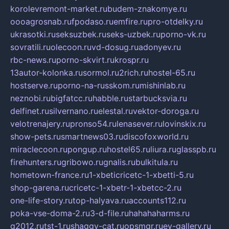
korolevremont-market.ru
budem-znakomye.ru
oooagrosnab.ru
fpodaso.ru
emfire.ru
pro-otdelky.ru
ukrasotki.ru
seksuzbek.ru
seks-uzbek.ru
porno-vk.ru
sovratili.ru
olecoon.ru
vd-dosug.ru
adonyev.ru
rbc-news.ru
porno-skvirt.ru
krospr.ru
13autor-kolonka.ru
sormol.ru
2rich.ru
hostel-65.ru
hostserve.ru
porno-na-russkom.ru
mishinlab.ru
neznobi.ru
bigfatcc.ru
habble.ru
starbucksvia.ru
delfinet.ru
silvernano.ru
elestal.ru
vektor-doroga.ru
velotrenajery.ru
pronso54.ru
lenasever.ru
lovinskix.ru
show-pets.ru
smartnews03.ru
discofoxworld.ru
miraclecoon.ru
pongup.ru
hostel65.ru
liura.ru
glasspb.ru
firehunters.ru
gribowo.ru
gnalis.ru
bulkitula.ru
hometown-france.ru
1-xbeticricetc-1-xbetti-5.ru
shop-garena.ru
cricetc-1-xbetr-1-xbetcc-2.ru
one-life-story.ru
top-halyava.ru
accounts112.ru
poka-vse-doma-2.ru
3-d-file.ru
hahahaharms.ru
g2012.ru
tst-1.ru
shaggy-cat.ru
opsmgr.ru
ev-gallery.ru