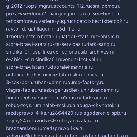
g-2012.ru
ops-mgr.ru
accounts-112.ru
csm-demo.ru
poka-vse-doma2.ru
airgungames.ru
allseo-host.ru
tehosmotre.ru
varieta-yug.ru
cricetc1xbetr1xbetcc2.ru
raytor-d.ru
atillagunn.ru
3d-file.ru
1xbeticricetc1xbetti5.ru
uafoot-statti.ru
e-abis1c.ru
store-brawl-stars.ru
kts-services.ru
dark-sand.ru
sindika-01.ru
sp-life.ru
x-legion.ru
sib-archives.ru
e-abis-1-c.ru
sindika01.ru
venda-festival.ru
store-brawlstars.ru
dooraleksandria.ru
antenna-highly.ru
mine-lab-msk.ru
1-mus.ru
3-sex-porn.ru
ban-damn.ru
purse-factory.ru
viagra-tablet.ru
fasbags.ru
adler-jun.ru
bandamn.ru
fincontech.ru
3sexporn.ru
1mus.ru
darksand.ru
rebus-toys.ru
minelab-msk.ru
alabuga-cityhotel.ru
medsprawo-4-ka.ru
2864420.ru
blagodarenie-spb.ru
zajmy24.ru
tovudyi-4-kuhnyanazakaz.ru
brazzerscom.ru
medsprawo4ka.ru
xehyroo5kuhnyanazakaz.ru
fabrikayfabrikaefabrika.ru