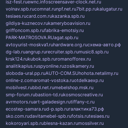
isz-fest.ru
ewnc.info
screensaver-clock.net.ru
volnav.spb.ru
comnat.ru
npf.net.ru
7bit.pp.ru
kalugatur.ru
tesiaes.ru
card.com.ru
kazanka.spb.ru
gildiya-kuznecov.ru
kameryboavision.ru
griffoncom.spb.ru
fabrika-emotsiy.ru
PARK-MATROSOVA.RU
agat.spb.ru
avtoyurist-moskva1.ru
hardware.org.ru
схема-авто.рф
dg-lab.ru
angrup.ru
recruiter.spb.ru
music8.spb.ru
krsk124.ru
kubok.spb.ru
romanofforex.ru
analitikaplus.ru
spyonline.ru
zosikamery.ru
sloboda-ural.pp.ru
AUTO-COM.SU
hohota.net
alimy.ru
online-z.com
aromat-vostoka.ru
otdelkaexp.ru
mobilvest.ru
bbd.net.ru
mebelshop.msk.ru
smp-forum.ru
bastion-td.ru
kosmoscreative.ru
avrmotors.ru
art-galadesign.ru
tiffany-c.ru
ecostep-samara.ru
d-p.spb.ru
галактика73.рф
sko.com.ru
davitamebel-spb.ru
fotsis.ru
tesiaes.ru
kokoroyari.spb.ru
blesna-kazan.ru
mossilver.ru