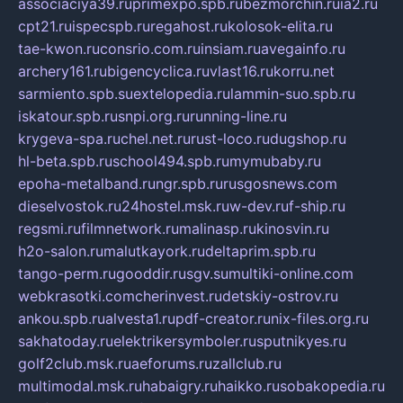
associaciya39.ru
primexpo.spb.ru
bezmorchin.ru
ia2.ru
cpt21.ru
ispecspb.ru
regahost.ru
kolosok-elita.ru
tae-kwon.ru
consrio.com.ru
insiam.ru
avegainfo.ru
archery161.ru
bigencyclica.ru
vlast16.ru
korru.net
sarmiento.spb.su
extelopedia.ru
lammin-suo.spb.ru
iskatour.spb.ru
snpi.org.ru
running-line.ru
krygeva-spa.ru
chel.net.ru
rust-loco.ru
dugshop.ru
hl-beta.spb.ru
school494.spb.ru
mymubaby.ru
epoha-metalband.ru
ngr.spb.ru
rusgosnews.com
dieselvostok.ru
24hostel.msk.ru
w-dev.ru
f-ship.ru
regsmi.ru
filmnetwork.ru
malinasp.ru
kinosvin.ru
h2o-salon.ru
malutkayork.ru
deltaprim.spb.ru
tango-perm.ru
gooddir.ru
sgv.su
multiki-online.com
webkrasotki.com
cherinvest.ru
detskiy-ostrov.ru
ankou.spb.ru
alvesta1.ru
pdf-creator.ru
nix-files.org.ru
sakhatoday.ru
elektrikersymboler.ru
sputnikyes.ru
golf2club.msk.ru
aeforums.ru
zallclub.ru
multimodal.msk.ru
habaigry.ru
haikko.ru
sobakopedia.ru