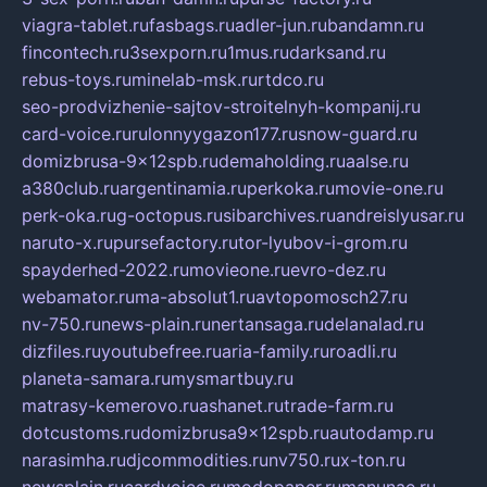
viagra-tablet.ru
fasbags.ru
adler-jun.ru
bandamn.ru
fincontech.ru
3sexporn.ru
1mus.ru
darksand.ru
rebus-toys.ru
minelab-msk.ru
rtdco.ru
seo-prodvizhenie-sajtov-stroitelnyh-kompanij.ru
card-voice.ru
rulonnyygazon177.ru
snow-guard.ru
domizbrusa-9x12spb.ru
demaholding.ru
aalse.ru
a380club.ru
argentinamia.ru
perkoka.ru
movie-one.ru
perk-oka.ru
g-octopus.ru
sibarchives.ru
andreislyusar.ru
naruto-x.ru
pursefactory.ru
tor-lyubov-i-grom.ru
spayderhed-2022.ru
movieone.ru
evro-dez.ru
webamator.ru
ma-absolut1.ru
avtopomosch27.ru
nv-750.ru
news-plain.ru
nertansaga.ru
delanalad.ru
dizfiles.ru
youtubefree.ru
aria-family.ru
roadli.ru
planeta-samara.ru
mysmartbuy.ru
matrasy-kemerovo.ru
ashanet.ru
trade-farm.ru
dotcustoms.ru
domizbrusa9x12spb.ru
autodamp.ru
narasimha.ru
djcommodities.ru
nv750.ru
x-ton.ru
newsplain.ru
cardvoice.ru
modopaper.ru
manunae.ru