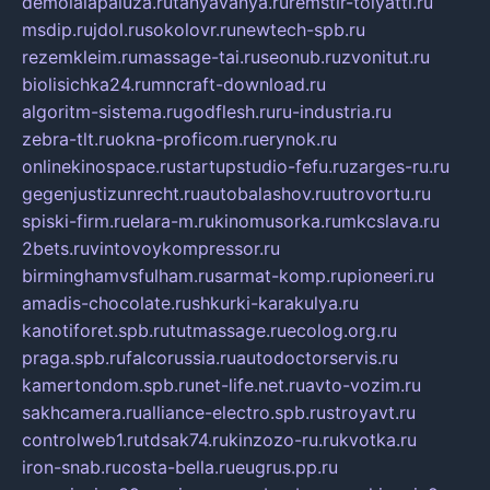
demolalapaluza.ru
tanyavanya.ru
remstir-tolyatti.ru
msdip.ru
jdol.ru
sokolovr.ru
newtech-spb.ru
rezemkleim.ru
massage-tai.ru
seonub.ru
zvonitut.ru
biolisichka24.ru
mncraft-download.ru
algoritm-sistema.ru
godflesh.ru
ru-industria.ru
zebra-tlt.ru
okna-proficom.ru
erynok.ru
onlinekinospace.ru
startupstudio-fefu.ru
zarges-ru.ru
gegenjustizunrecht.ru
autobalashov.ru
utrovortu.ru
spiski-firm.ru
elara-m.ru
kinomusorka.ru
mkcslava.ru
2bets.ru
vintovoykompressor.ru
birminghamvsfulham.ru
sarmat-komp.ru
pioneeri.ru
amadis-chocolate.ru
shkurki-karakulya.ru
kanotiforet.spb.ru
tutmassage.ru
ecolog.org.ru
praga.spb.ru
falcorussia.ru
autodoctorservis.ru
kamertondom.spb.ru
net-life.net.ru
avto-vozim.ru
sakhcamera.ru
alliance-electro.spb.ru
stroyavt.ru
controlweb1.ru
tdsak74.ru
kinzozo-ru.ru
kvotka.ru
iron-snab.ru
costa-bella.ru
eugrus.pp.ru