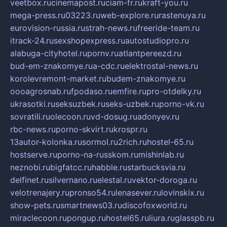
veetbox.ru
cinemapost.ru
ciam-fr.ru
kraft-you.ru
mega-press.ru
03223.ru
web-explore.ru
rastenuya.ru
eurovision-russia.ru
strah-news.ru
freeride-team.ru
itrack-24.ru
sexshopexpress.ru
autostudiopro.ru
alabuga-cityhotel.ru
pornv.ru
atlantpereezd.ru
bud-em-znakomye.ru
a-cdc.ru
elektrostal-news.ru
korolevremont-market.ru
budem-znakomye.ru
oooagrosnab.ru
fpodaso.ru
emfire.ru
pro-otdelky.ru
ukrasotki.ru
seksuzbek.ru
seks-uzbek.ru
porno-vk.ru
sovratili.ru
olecoon.ru
vd-dosug.ru
adonyev.ru
rbc-news.ru
porno-skvirt.ru
krospr.ru
13autor-kolonka.ru
sormol.ru
2rich.ru
hostel-65.ru
hostserve.ru
porno-na-russkom.ru
mishinlab.ru
neznobi.ru
bigfatcc.ru
habble.ru
starbucksvia.ru
delfinet.ru
silvernano.ru
elestal.ru
vektor-doroga.ru
velotrenajery.ru
pronso54.ru
lenasever.ru
lovinskix.ru
show-pets.ru
smartnews03.ru
discofoxworld.ru
miraclecoon.ru
pongup.ru
hostel65.ru
liura.ru
glasspb.ru