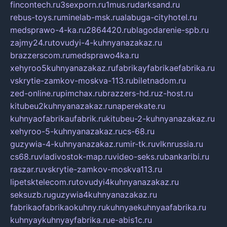
fincontech.ru
3sexporn.ru
1mus.ru
darksand.ru
rebus-toys.ru
minelab-msk.ru
alabuga-cityhotel.ru
medsprawo-4-ka.ru
2864420.ru
blagodarenie-spb.ru
zajmy24.ru
tovudyi-4-kuhnyanazakaz.ru
brazzerscom.ru
medsprawo4ka.ru
xehyroo5kuhnyanazakaz.ru
fabrikayfabrikaefabrika.ru
vskrytie-zamkov-moskva-113.ru
biletnadom.ru
zed-online.ru
pimchax.ru
brazzers-hd.ru
z-host.ru
kitubeu2kuhnyanazakaz.ru
naperekate.ru
kuhnyaofabrikaufabrik.ru
kitubeu-2-kuhnyanazakaz.ru
xehyroo-5-kuhnyanazakaz.ru
cs-68.ru
guzywia-4-kuhnyanazakaz.ru
mir-tk.ru
vlknrussia.ru
cs68.ru
vladivostok-map.ru
video-seks.ru
bankaribi.ru
raszar.ru
vskrytie-zamkov-moskva113.ru
lipetsktelecom.ru
tovudyi4kuhnyanazakaz.ru
seksuzb.ru
guzywia4kuhnyanazakaz.ru
fabrikaofabrikaokuhny.ru
kuhnyaekuhnyaafabrika.ru
kuhnyaykuhnyayfabrika.ru
e-abis1c.ru