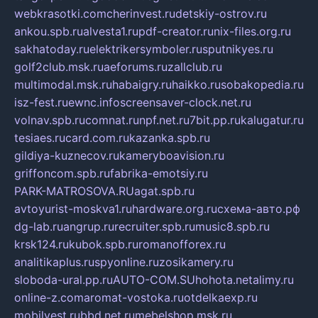
webkrasotki.com
cherinvest.ru
detskiy-ostrov.ru
ankou.spb.ru
alvesta1.ru
pdf-creator.ru
nix-files.org.ru
sakhatoday.ru
elektrikersymboler.ru
sputnikyes.ru
golf2club.msk.ru
aeforums.ru
zallclub.ru
multimodal.msk.ru
habaigry.ru
haikko.ru
sobakopedia.ru
isz-fest.ru
ewnc.info
screensaver-clock.net.ru
volnav.spb.ru
comnat.ru
npf.net.ru
7bit.pp.ru
kalugatur.ru
tesiaes.ru
card.com.ru
kazanka.spb.ru
gildiya-kuznecov.ru
kameryboavision.ru
griffoncom.spb.ru
fabrika-emotsiy.ru
PARK-MATROSOVA.RU
agat.spb.ru
avtoyurist-moskva1.ru
hardware.org.ru
схема-авто.рф
dg-lab.ru
angrup.ru
recruiter.spb.ru
music8.spb.ru
krsk124.ru
kubok.spb.ru
romanofforex.ru
analitikaplus.ru
spyonline.ru
zosikamery.ru
sloboda-ural.pp.ru
AUTO-COM.SU
hohota.net
alimy.ru
online-z.com
aromat-vostoka.ru
otdelkaexp.ru
mobilvest.ru
bbd.net.ru
mebelshop.msk.ru