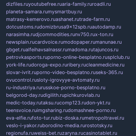
dizfiles.ru
youtubefree.ru
aria-family.ru
roadli.ru
planeta-samara.ru
mysmartbuy.ru
matrasy-kemerovo.ru
ashanet.ru
trade-farm.ru
dotcustoms.ru
domizbrusa9x12spb.ru
autodamp.ru
narasimha.ru
djcommodities.ru
nv750.ru
x-ton.ru
newsplain.ru
cardvoice.ru
modopaper.ru
manunae.ru
gbget.ru
alfeihavsalnassr.ru
madoma.ru
tajuncos.ru
petrovkasports.ru
porno-online-besplatno.ru
splclub.ru
york-life.ru
doroga-expo.ru
ribery.ru
cleanmedicine.ru
slovar-ivrit.ru
porno-video-besplatno.ru
seks-365.ru
ovucontrol.ru
sloty-igrovyye-avtomaty.ru
ru-industriya.ru
russkoe-porno-besplatno.ru
belgorod-day.ru
digilith.ru
pichkurovlab.ru
medic-today.ru
taksu.ru
comp123.ru
don-ykt.ru
teensvoice.ru
imgsharing.ru
domashnee-porno.ru
eva-elfie.ru
foto-tur.ru
biz-doska.ru
metropoltravel.ru
veslo-i-yakor.ru
borodino-media.ru
rostotsky.ru
regionufa.ru
weiss-bet.ru
zaryna.ru
casinotablet.ru