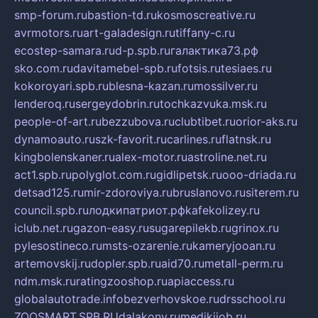
smp-forum.ru
bastion-td.ru
kosmoscreative.ru
avrmotors.ru
art-galadesign.ru
tiffany-c.ru
ecostep-samara.ru
d-p.spb.ru
галактика73.рф
sko.com.ru
davitamebel-spb.ru
fotsis.ru
tesiaes.ru
kokoroyari.spb.ru
blesna-kazan.ru
mossilver.ru
lenderoq.ru
sergeydobrin.ru
tochkazvuka.msk.ru
people-of-art.ru
bezzubova.ru
clubtibet.ru
orior-aks.ru
dynamoauto.ru
szk-favorit.ru
carlines.ru
flatnsk.ru
kingbolenskaner.ru
alex-motor.ru
astroline.net.ru
act1.spb.ru
polyglot.com.ru
gidlipetsk.ru
ooo-driada.ru
detsad125.ru
mir-zdoroviya.ru
bruslanovo.ru
siterem.ru
council.spb.ru
лодкипатриот.рф
kafekolizey.ru
iclub.net.ru
gazon-easy.ru
sugarepilekb.ru
grinox.ru
pylesostineco.ru
msts-ozarenie.ru
kameryjooan.ru
artemovskij.ru
dopler.spb.ru
aid70.ru
metall-perm.ru
ndm.msk.ru
ratingzooshop.ru
apiaccess.ru
globalautotrade.info
bezverhovskoe.ru
drsschool.ru
ZOOSMART.SPB.RU
dalakony.ru
medikijob.ru