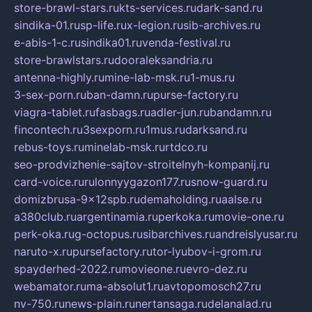
store-brawl-stars.ru
kts-services.ru
dark-sand.ru
sindika-01.ru
sp-life.ru
x-legion.ru
sib-archives.ru
e-abis-1-c.ru
sindika01.ru
venda-festival.ru
store-brawlstars.ru
dooraleksandria.ru
antenna-highly.ru
mine-lab-msk.ru
1-mus.ru
3-sex-porn.ru
ban-damn.ru
purse-factory.ru
viagra-tablet.ru
fasbags.ru
adler-jun.ru
bandamn.ru
fincontech.ru
3sexporn.ru
1mus.ru
darksand.ru
rebus-toys.ru
minelab-msk.ru
rtdco.ru
seo-prodvizhenie-sajtov-stroitelnyh-kompanij.ru
card-voice.ru
rulonnyygazon177.ru
snow-guard.ru
domizbrusa-9x12spb.ru
demaholding.ru
aalse.ru
a380club.ru
argentinamia.ru
perkoka.ru
movie-one.ru
perk-oka.ru
g-octopus.ru
sibarchives.ru
andreislyusar.ru
naruto-x.ru
pursefactory.ru
tor-lyubov-i-grom.ru
spayderhed-2022.ru
movieone.ru
evro-dez.ru
webamator.ru
ma-absolut1.ru
avtopomosch27.ru
nv-750.ru
news-plain.ru
nertansaga.ru
delanalad.ru