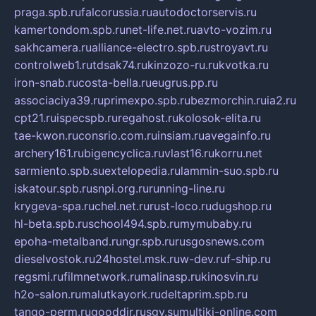
praga.spb.ru
falcorussia.ru
autodoctorservis.ru
kamertondom.spb.ru
net-life.net.ru
avto-vozim.ru
sakhcamera.ru
alliance-electro.spb.ru
stroyavt.ru
controlweb1.ru
tdsak74.ru
kinzozo-ru.ru
kvotka.ru
iron-snab.ru
costa-bella.ru
eugrus.pp.ru
associaciya39.ru
primexpo.spb.ru
bezmorchin.ru
ia2.ru
cpt21.ru
ispecspb.ru
regahost.ru
kolosok-elita.ru
tae-kwon.ru
consrio.com.ru
insiam.ru
avegainfo.ru
archery161.ru
bigencyclica.ru
vlast16.ru
korru.net
sarmiento.spb.su
extelopedia.ru
lammin-suo.spb.ru
iskatour.spb.ru
snpi.org.ru
running-line.ru
krygeva-spa.ru
chel.net.ru
rust-loco.ru
dugshop.ru
hl-beta.spb.ru
school494.spb.ru
mymubaby.ru
epoha-metalband.ru
ngr.spb.ru
rusgosnews.com
dieselvostok.ru
24hostel.msk.ru
w-dev.ru
f-ship.ru
regsmi.ru
filmnetwork.ru
malinasp.ru
kinosvin.ru
h2o-salon.ru
malutkayork.ru
deltaprim.spb.ru
tango-perm.ru
gooddir.ru
sgv.su
multiki-online.com