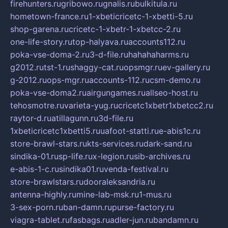
firehunters.ru
gribowo.ru
gnalis.ru
bulkitula.ru
hometown-france.ru
1-xbeticricetc-1-xbetti-5.ru
shop-garena.ru
cricetc-1-xbetr-1-xbetcc-2.ru
one-life-story.ru
top-halyava.ru
accounts112.ru
poka-vse-doma-2.ru
3-d-file.ru
hahahaharms.ru
g2012.ru
tst-1.ru
shaggy-cat.ru
opsmgr.ru
ev-gallery.ru
g-2012.ru
ops-mgr.ru
accounts-112.ru
csm-demo.ru
poka-vse-doma2.ru
airgungames.ru
allseo-host.ru
tehosmotre.ru
varieta-yug.ru
cricetc1xbetr1xbetcc2.ru
raytor-d.ru
atillagunn.ru
3d-file.ru
1xbeticricetc1xbetti5.ru
uafoot-statti.ru
e-abis1c.ru
store-brawl-stars.ru
kts-services.ru
dark-sand.ru
sindika-01.ru
sp-life.ru
x-legion.ru
sib-archives.ru
e-abis-1-c.ru
sindika01.ru
venda-festival.ru
store-brawlstars.ru
dooraleksandria.ru
antenna-highly.ru
mine-lab-msk.ru
1-mus.ru
3-sex-porn.ru
ban-damn.ru
purse-factory.ru
viagra-tablet.ru
fasbags.ru
adler-jun.ru
bandamn.ru