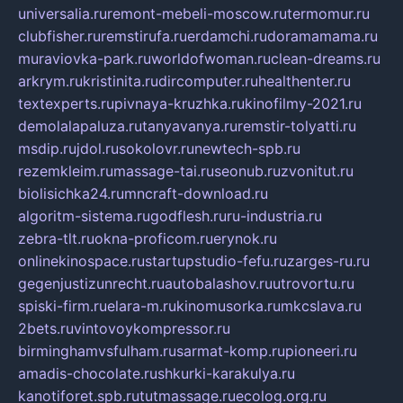
universalia.ru
remont-mebeli-moscow.ru
termomur.ru
clubfisher.ru
remstirufa.ru
erdamchi.ru
doramamama.ru
muraviovka-park.ru
worldofwoman.ru
clean-dreams.ru
arkrym.ru
kristinita.ru
dircomputer.ru
healthenter.ru
textexperts.ru
pivnaya-kruzhka.ru
kinofilmy-2021.ru
demolalapaluza.ru
tanyavanya.ru
remstir-tolyatti.ru
msdip.ru
jdol.ru
sokolovr.ru
newtech-spb.ru
rezemkleim.ru
massage-tai.ru
seonub.ru
zvonitut.ru
biolisichka24.ru
mncraft-download.ru
algoritm-sistema.ru
godflesh.ru
ru-industria.ru
zebra-tlt.ru
okna-proficom.ru
erynok.ru
onlinekinospace.ru
startupstudio-fefu.ru
zarges-ru.ru
gegenjustizunrecht.ru
autobalashov.ru
utrovortu.ru
spiski-firm.ru
elara-m.ru
kinomusorka.ru
mkcslava.ru
2bets.ru
vintovoykompressor.ru
birminghamvsfulham.ru
sarmat-komp.ru
pioneeri.ru
amadis-chocolate.ru
shkurki-karakulya.ru
kanotiforet.spb.ru
tutmassage.ru
ecolog.org.ru