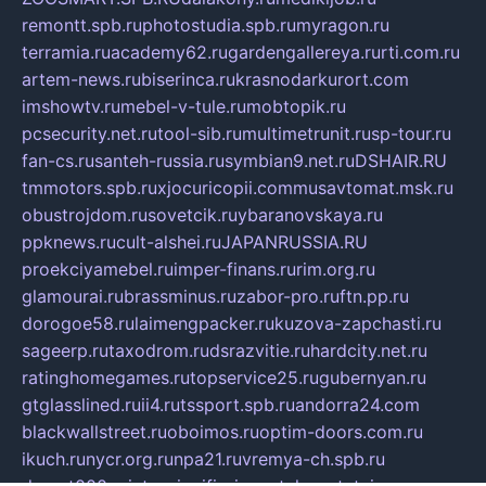
remontt.spb.ru
photostudia.spb.ru
myragon.ru
terramia.ru
academy62.ru
gardengallereya.ru
rti.com.ru
artem-news.ru
biserinca.ru
krasnodarkurort.com
imshowtv.ru
mebel-v-tule.ru
mobtopik.ru
pcsecurity.net.ru
tool-sib.ru
multimetrunit.ru
sp-tour.ru
fan-cs.ru
santeh-russia.ru
symbian9.net.ru
DSHAIR.RU
tmmotors.spb.ru
xjocuricopii.com
musavtomat.msk.ru
obustrojdom.ru
sovetcik.ru
ybaranovskaya.ru
ppknews.ru
cult-alshei.ru
JAPANRUSSIA.RU
proekciyamebel.ru
imper-finans.ru
rim.org.ru
glamourai.ru
brassminus.ru
zabor-pro.ru
ftn.pp.ru
dorogoe58.ru
laimengpacker.ru
kuzova-zapchasti.ru
sageerp.ru
taxodrom.ru
dsrazvitie.ru
hardcity.net.ru
ratinghomegames.ru
topservice25.ru
gubernyan.ru
gtglasslined.ru
ii4.ru
tssport.spb.ru
andorra24.com
blackwallstreet.ru
oboimos.ru
optim-doors.com.ru
ikuch.ru
nycr.org.ru
npa21.ru
vremya-ch.spb.ru