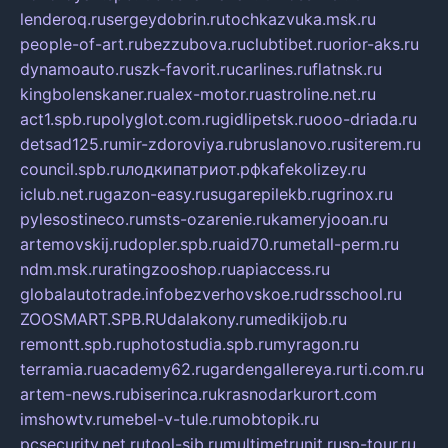
lenderoq.ru
sergeydobrin.ru
tochkazvuka.msk.ru
people-of-art.ru
bezzubova.ru
clubtibet.ru
orior-aks.ru
dynamoauto.ru
szk-favorit.ru
carlines.ru
flatnsk.ru
kingbolenskaner.ru
alex-motor.ru
astroline.net.ru
act1.spb.ru
polyglot.com.ru
gidlipetsk.ru
ooo-driada.ru
detsad125.ru
mir-zdoroviya.ru
bruslanovo.ru
siterem.ru
council.spb.ru
лодкипатриот.рф
kafekolizey.ru
iclub.net.ru
gazon-easy.ru
sugarepilekb.ru
grinox.ru
pylesostineco.ru
msts-ozarenie.ru
kameryjooan.ru
artemovskij.ru
dopler.spb.ru
aid70.ru
metall-perm.ru
ndm.msk.ru
ratingzooshop.ru
apiaccess.ru
globalautotrade.info
bezverhovskoe.ru
drsschool.ru
ZOOSMART.SPB.RU
dalakony.ru
medikijob.ru
remontt.spb.ru
photostudia.spb.ru
myragon.ru
terramia.ru
academy62.ru
gardengallereya.ru
rti.com.ru
artem-news.ru
biserinca.ru
krasnodarkurort.com
imshowtv.ru
mebel-v-tule.ru
mobtopik.ru
pcsecurity.net.ru
tool-sib.ru
multimetrunit.ru
sp-tour.ru