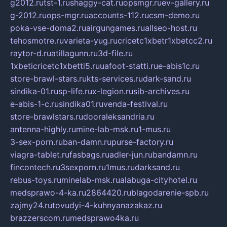
g2012.ru
tst-1.ru
shaggy-cat.ru
opsmgr.ru
ev-gallery.ru
g-2012.ru
ops-mgr.ru
accounts-112.ru
csm-demo.ru
poka-vse-doma2.ru
airgungames.ru
allseo-host.ru
tehosmotre.ru
varieta-yug.ru
cricetc1xbetr1xbetcc2.ru
raytor-d.ru
atillagunn.ru
3d-file.ru
1xbeticricetc1xbetti5.ru
uafoot-statti.ru
e-abis1c.ru
store-brawl-stars.ru
kts-services.ru
dark-sand.ru
sindika-01.ru
sp-life.ru
x-legion.ru
sib-archives.ru
e-abis-1-c.ru
sindika01.ru
venda-festival.ru
store-brawlstars.ru
dooraleksandria.ru
antenna-highly.ru
mine-lab-msk.ru
1-mus.ru
3-sex-porn.ru
ban-damn.ru
purse-factory.ru
viagra-tablet.ru
fasbags.ru
adler-jun.ru
bandamn.ru
fincontech.ru
3sexporn.ru
1mus.ru
darksand.ru
rebus-toys.ru
minelab-msk.ru
alabuga-cityhotel.ru
medsprawo-4-ka.ru
2864420.ru
blagodarenie-spb.ru
zajmy24.ru
tovudyi-4-kuhnyanazakaz.ru
brazzerscom.ru
medsprawo4ka.ru