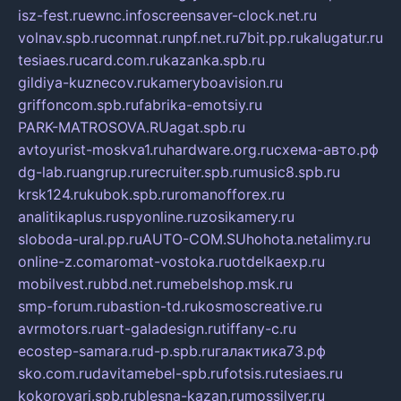
isz-fest.ru
ewnc.info
screensaver-clock.net.ru
volnav.spb.ru
comnat.ru
npf.net.ru
7bit.pp.ru
kalugatur.ru
tesiaes.ru
card.com.ru
kazanka.spb.ru
gildiya-kuznecov.ru
kameryboavision.ru
griffoncom.spb.ru
fabrika-emotsiy.ru
PARK-MATROSOVA.RU
agat.spb.ru
avtoyurist-moskva1.ru
hardware.org.ru
схема-авто.рф
dg-lab.ru
angrup.ru
recruiter.spb.ru
music8.spb.ru
krsk124.ru
kubok.spb.ru
romanofforex.ru
analitikaplus.ru
spyonline.ru
zosikamery.ru
sloboda-ural.pp.ru
AUTO-COM.SU
hohota.net
alimy.ru
online-z.com
aromat-vostoka.ru
otdelkaexp.ru
mobilvest.ru
bbd.net.ru
mebelshop.msk.ru
smp-forum.ru
bastion-td.ru
kosmoscreative.ru
avrmotors.ru
art-galadesign.ru
tiffany-c.ru
ecostep-samara.ru
d-p.spb.ru
галактика73.рф
sko.com.ru
davitamebel-spb.ru
fotsis.ru
tesiaes.ru
kokoroyari.spb.ru
blesna-kazan.ru
mossilver.ru