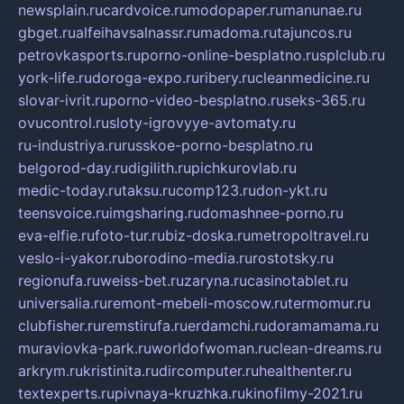
newsplain.ru
cardvoice.ru
modopaper.ru
manunae.ru
gbget.ru
alfeihavsalnassr.ru
madoma.ru
tajuncos.ru
petrovkasports.ru
porno-online-besplatno.ru
splclub.ru
york-life.ru
doroga-expo.ru
ribery.ru
cleanmedicine.ru
slovar-ivrit.ru
porno-video-besplatno.ru
seks-365.ru
ovucontrol.ru
sloty-igrovyye-avtomaty.ru
ru-industriya.ru
russkoe-porno-besplatno.ru
belgorod-day.ru
digilith.ru
pichkurovlab.ru
medic-today.ru
taksu.ru
comp123.ru
don-ykt.ru
teensvoice.ru
imgsharing.ru
domashnee-porno.ru
eva-elfie.ru
foto-tur.ru
biz-doska.ru
metropoltravel.ru
veslo-i-yakor.ru
borodino-media.ru
rostotsky.ru
regionufa.ru
weiss-bet.ru
zaryna.ru
casinotablet.ru
universalia.ru
remont-mebeli-moscow.ru
termomur.ru
clubfisher.ru
remstirufa.ru
erdamchi.ru
doramamama.ru
muraviovka-park.ru
worldofwoman.ru
clean-dreams.ru
arkrym.ru
kristinita.ru
dircomputer.ru
healthenter.ru
textexperts.ru
pivnaya-kruzhka.ru
kinofilmy-2021.ru