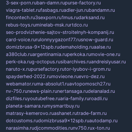
3-sex-porn.ru
ban-damn.ru
purse-factory.ru
viagra-tablet.ru
fasbags.ru
adler-jun.ru
bandamn.ru
fincontech.ru
3sexporn.ru
1mus.ru
darksand.ru
rebus-toys.ru
minelab-msk.ru
rtdco.ru
seo-prodvizhenie-sajtov-stroitelnyh-kompanij.ru
card-voice.ru
rulonnyygazon177.ru
snow-guard.ru
domizbrusa-9x12spb.ru
demaholding.ru
aalse.ru
a380club.ru
argentinamia.ru
perkoka.ru
movie-one.ru
perk-oka.ru
g-octopus.ru
sibarchives.ru
andreislyusar.ru
naruto-x.ru
pursefactory.ru
tor-lyubov-i-grom.ru
spayderhed-2022.ru
movieone.ru
evro-dez.ru
webamator.ru
ma-absolut1.ru
avtopomosch27.ru
nv-750.ru
news-plain.ru
nertansaga.ru
delanalad.ru
dizfiles.ru
youtubefree.ru
aria-family.ru
roadli.ru
planeta-samara.ru
mysmartbuy.ru
matrasy-kemerovo.ru
ashanet.ru
trade-farm.ru
dotcustoms.ru
domizbrusa9x12spb.ru
autodamp.ru
narasimha.ru
djcommodities.ru
nv750.ru
x-ton.ru