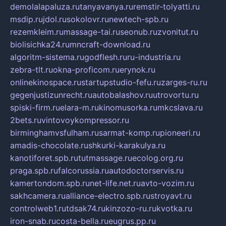
demolalapaluza.ru
tanyavanya.ru
remstir-tolyatti.ru
msdip.ru
jdol.ru
sokolovr.ru
newtech-spb.ru
rezemkleim.ru
massage-tai.ru
seonub.ru
zvonitut.ru
biolisichka24.ru
mncraft-download.ru
algoritm-sistema.ru
godflesh.ru
ru-industria.ru
zebra-tlt.ru
okna-proficom.ru
erynok.ru
onlinekinospace.ru
startupstudio-fefu.ru
zarges-ru.ru
gegenjustizunrecht.ru
autobalashov.ru
utrovortu.ru
spiski-firm.ru
elara-m.ru
kinomusorka.ru
mkcslava.ru
2bets.ru
vintovoykompressor.ru
birminghamvsfulham.ru
sarmat-komp.ru
pioneeri.ru
amadis-chocolate.ru
shkurki-karakulya.ru
kanotiforet.spb.ru
tutmassage.ru
ecolog.org.ru
praga.spb.ru
falcorussia.ru
autodoctorservis.ru
kamertondom.spb.ru
net-life.net.ru
avto-vozim.ru
sakhcamera.ru
alliance-electro.spb.ru
stroyavt.ru
controlweb1.ru
tdsak74.ru
kinzozo-ru.ru
kvotka.ru
iron-snab.ru
costa-bella.ru
eugrus.pp.ru