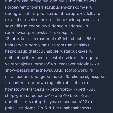
bud-em-znakomye.ru
a-cdc.ru
elektrostal-news.ru
korolevremont-market.ru
budem-znakomye.ru
oooagrosnab.ru
fpodaso.ru
emfire.ru
pro-otdelky.ru
ukrasotki.ru
seksuzbek.ru
seks-uzbek.ru
porno-vk.ru
sovratili.ru
olecoon.ru
vd-dosug.ru
adonyev.ru
rbc-news.ru
porno-skvirt.ru
krospr.ru
13autor-kolonka.ru
sormol.ru
2rich.ru
hostel-65.ru
hostserve.ru
porno-na-russkom.ru
mishinlab.ru
neznobi.ru
bigfatcc.ru
habble.ru
starbucksvia.ru
delfinet.ru
silvernano.ru
elestal.ru
vektor-doroga.ru
velotrenajery.ru
pronso54.ru
lenasever.ru
lovinskix.ru
show-pets.ru
smartnews03.ru
discofoxworld.ru
miraclecoon.ru
pongup.ru
hostel65.ru
liura.ru
glasspb.ru
firehunters.ru
gribowo.ru
gnalis.ru
bulkitula.ru
hometown-france.ru
1-xbeticricetc-1-xbetti-5.ru
shop-garena.ru
cricetc-1-xbetr-1-xbetcc-2.ru
one-life-story.ru
top-halyava.ru
accounts112.ru
poka-vse-doma-2.ru
3-d-file.ru
hahahaharms.ru