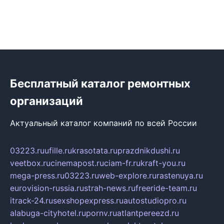
Бесплатный каталог ремонтных
организаций
Актуальный каталог компаний по всей России
03223.ru
ufille.ru
krasotata.ru
prazdnikdushi.ru
veetbox.ru
cinemapost.ru
ciam-fr.ru
kraft-you.ru
mega-press.ru
03223.ru
web-explore.ru
rastenuya.ru
eurovision-russia.ru
strah-news.ru
freeride-team.ru
itrack-24.ru
sexshopexpress.ru
autostudiopro.ru
alabuga-cityhotel.ru
pornv.ru
atlantpereezd.ru