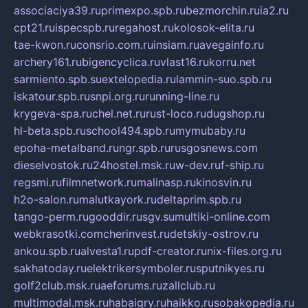
associaciya39.ru
primexpo.spb.ru
bezmorchin.ru
ia2.ru
cpt21.ru
ispecspb.ru
regahost.ru
kolosok-elita.ru
tae-kwon.ru
consrio.com.ru
insiam.ru
avegainfo.ru
archery161.ru
bigencyclica.ru
vlast16.ru
korru.net
sarmiento.spb.su
extelopedia.ru
lammin-suo.spb.ru
iskatour.spb.ru
snpi.org.ru
running-line.ru
krygeva-spa.ru
chel.net.ru
rust-loco.ru
dugshop.ru
hl-beta.spb.ru
school494.spb.ru
mymubaby.ru
epoha-metalband.ru
ngr.spb.ru
rusgosnews.com
dieselvostok.ru
24hostel.msk.ru
w-dev.ru
f-ship.ru
regsmi.ru
filmnetwork.ru
malinasp.ru
kinosvin.ru
h2o-salon.ru
malutkayork.ru
deltaprim.spb.ru
tango-perm.ru
gooddir.ru
sgv.su
multiki-online.com
webkrasotki.com
cherinvest.ru
detskiy-ostrov.ru
ankou.spb.ru
alvesta1.ru
pdf-creator.ru
nix-files.org.ru
sakhatoday.ru
elektrikersymboler.ru
sputnikyes.ru
golf2club.msk.ru
aeforums.ru
zallclub.ru
multimodal.msk.ru
habaigry.ru
haikko.ru
sobakopedia.ru