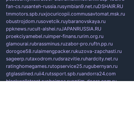
fan-cs.ru
santeh-russia.ru
symbian9.net.ru
DSHAIR.RU
tmmotors.spb.ru
xjocuricopii.com
musavtomat.msk.ru
obustrojdom.ru
sovetcik.ru
ybaranovskaya.ru
ppknews.ru
cult-alshei.ru
JAPANRUSSIA.RU
proekciyamebel.ru
imper-finans.ru
rim.org.ru
glamourai.ru
brassminus.ru
zabor-pro.ru
ftn.pp.ru
dorogoe58.ru
laimengpacker.ru
kuzova-zapchasti.ru
sageerp.ru
taxodrom.ru
dsrazvitie.ru
hardcity.net.ru
ratinghomegames.ru
topservice25.ru
gubernyan.ru
gtglasslined.ru
ii4.ru
tssport.spb.ru
andorra24.com
blackwallstreet.ru
oboimos.ru
optim-doors.com.ru
ikuch.ru
nycr.org.ru
npa21.ru
vremya-ch.spb.ru
desert000.ru
ivtorgi.ru
ifiori.ru
catalog-statei.ru
dcv.org.ru
spetsmaster174.ru
ipkameryhiseeu.ru
dum26.ru
ruspol.spb.ru
fr-opendp.ru
kam-solnyshko.ru
cheyenne-arapaho.ru
sevzapmetal.spb.ru
ted-lapidus.spb.ru
parasite-eliminator.ru
sigma-complete.ru
modernworld.ru
dama-moda.ru