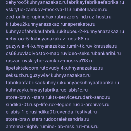
xehyroo5kuhnyanazakaz.ru
fabrikayfabrikaefabrika.ru
vskrytie-zamkov-moskva-113.ru
biletnadom.ru
zed-online.ru
pimchax.ru
brazzers-hd.ru
z-host.ru
kitubeu2kuhnyanazakaz.ru
naperekate.ru
kuhnyaofabrikaufabrik.ru
kitubeu-2-kuhnyanazakaz.ru
xehyroo-5-kuhnyanazakaz.ru
cs-68.ru
guzywia-4-kuhnyanazakaz.ru
mir-tk.ru
vlknrussia.ru
cs68.ru
vladivostok-map.ru
video-seks.ru
bankaribi.ru
raszar.ru
vskrytie-zamkov-moskva113.ru
lipetsktelecom.ru
tovudyi4kuhnyanazakaz.ru
seksuzb.ru
guzywia4kuhnyanazakaz.ru
fabrikaofabrikaokuhny.ru
kuhnyaekuhnyaafabrika.ru
kuhnyaykuhnyayfabrika.ru
e-abis1c.ru
store-brawl-stars.ru
kts-services.ru
dark-sand.ru
sindika-01.ru
sp-life.ru
x-legion.ru
sib-archives.ru
e-abis-1-c.ru
sindika01.ru
venda-festival.ru
store-brawlstars.ru
dooraleksandria.ru
antenna-highly.ru
mine-lab-msk.ru
1-mus.ru