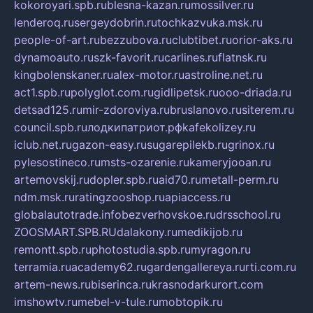
kokoroyari.spb.ru
blesna-kazan.ru
mossilver.ru
lenderoq.ru
sergeydobrin.ru
tochkazvuka.msk.ru
people-of-art.ru
bezzubova.ru
clubtibet.ru
orior-aks.ru
dynamoauto.ru
szk-favorit.ru
carlines.ru
flatnsk.ru
kingbolenskaner.ru
alex-motor.ru
astroline.net.ru
act1.spb.ru
polyglot.com.ru
gidlipetsk.ru
ooo-driada.ru
detsad125.ru
mir-zdoroviya.ru
bruslanovo.ru
siterem.ru
council.spb.ru
лодкипатриот.рф
kafekolizey.ru
iclub.net.ru
gazon-easy.ru
sugarepilekb.ru
grinox.ru
pylesostineco.ru
msts-ozarenie.ru
kameryjooan.ru
artemovskij.ru
dopler.spb.ru
aid70.ru
metall-perm.ru
ndm.msk.ru
ratingzooshop.ru
apiaccess.ru
globalautotrade.info
bezverhovskoe.ru
drsschool.ru
ZOOSMART.SPB.RU
dalakony.ru
medikijob.ru
remontt.spb.ru
photostudia.spb.ru
myragon.ru
terramia.ru
academy62.ru
gardengallereya.ru
rti.com.ru
artem-news.ru
biserinca.ru
krasnodarkurort.com
imshowtv.ru
mebel-v-tule.ru
mobtopik.ru