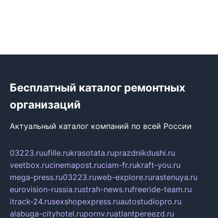
Бесплатный каталог ремонтных
организаций
Актуальный каталог компаний по всей России
03223.ru
ufille.ru
krasotata.ru
prazdnikdushi.ru
veetbox.ru
cinemapost.ru
ciam-fr.ru
kraft-you.ru
mega-press.ru
03223.ru
web-explore.ru
rastenuya.ru
eurovision-russia.ru
strah-news.ru
freeride-team.ru
itrack-24.ru
sexshopexpress.ru
autostudiopro.ru
alabuga-cityhotel.ru
pornv.ru
atlantpereezd.ru