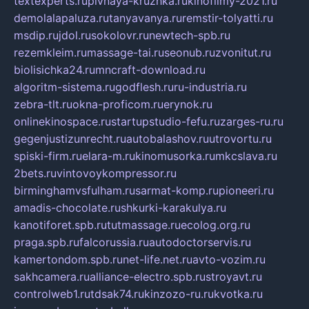
textexperts.ru
pivnaya-kruzhka.ru
kinofilmy-2021.ru
demolalapaluza.ru
tanyavanya.ru
remstir-tolyatti.ru
msdip.ru
jdol.ru
sokolovr.ru
newtech-spb.ru
rezemkleim.ru
massage-tai.ru
seonub.ru
zvonitut.ru
biolisichka24.ru
mncraft-download.ru
algoritm-sistema.ru
godflesh.ru
ru-industria.ru
zebra-tlt.ru
okna-proficom.ru
erynok.ru
onlinekinospace.ru
startupstudio-fefu.ru
zarges-ru.ru
gegenjustizunrecht.ru
autobalashov.ru
utrovortu.ru
spiski-firm.ru
elara-m.ru
kinomusorka.ru
mkcslava.ru
2bets.ru
vintovoykompressor.ru
birminghamvsfulham.ru
sarmat-komp.ru
pioneeri.ru
amadis-chocolate.ru
shkurki-karakulya.ru
kanotiforet.spb.ru
tutmassage.ru
ecolog.org.ru
praga.spb.ru
falcorussia.ru
autodoctorservis.ru
kamertondom.spb.ru
net-life.net.ru
avto-vozim.ru
sakhcamera.ru
alliance-electro.spb.ru
stroyavt.ru
controlweb1.ru
tdsak74.ru
kinzozo-ru.ru
kvotka.ru