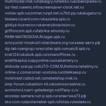
multimodal.msk.ru
habaigry.ru
haikko.ru
sobakopedia.ru
isz-fest.ru
ewnc.info
screensaver-clock.net.ru
volnav.spb.ru
comnat.ru
npf.net.ru
7bit.pp.ru
kalugatur.ru
tesiaes.ru
card.com.ru
kazanka.spb.ru
gildiya-kuznecov.ru
kameryboavision.ru
griffoncom.spb.ru
fabrika-emotsiy.ru
PARK-MATROSOVA.RU
agat.spb.ru
avtoyurist-moskva1.ru
hardware.org.ru
схема-авто.рф
dg-lab.ru
angrup.ru
recruiter.spb.ru
music8.spb.ru
krsk124.ru
kubok.spb.ru
romanofforex.ru
analitikaplus.ru
spyonline.ru
zosikamery.ru
sloboda-ural.pp.ru
AUTO-COM.SU
hohota.net
alimy.ru
online-z.com
aromat-vostoka.ru
otdelkaexp.ru
mobilvest.ru
bbd.net.ru
mebelshop.msk.ru
smp-forum.ru
bastion-td.ru
kosmoscreative.ru
avrmotors.ru
art-galadesign.ru
tiffany-c.ru
ecostep-samara.ru
d-p.spb.ru
галактика73.рф
sko.com.ru
davitamebel-spb.ru
fotsis.ru
tesiaes.ru