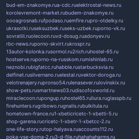
bud-em-znakomye.ru
a-cdc.ru
elektrostal-news.ru
korolevremont-market.ru
budem-znakomye.ru
oooagrosnab.ru
fpodaso.ru
emfire.ru
pro-otdelky.ru
ukrasotki.ru
seksuzbek.ru
seks-uzbek.ru
porno-vk.ru
sovratili.ru
olecoon.ru
vd-dosug.ru
adonyev.ru
rbc-news.ru
porno-skvirt.ru
krospr.ru
13autor-kolonka.ru
sormol.ru
2rich.ru
hostel-65.ru
hostserve.ru
porno-na-russkom.ru
mishinlab.ru
neznobi.ru
bigfatcc.ru
habble.ru
starbucksvia.ru
delfinet.ru
silvernano.ru
elestal.ru
vektor-doroga.ru
velotrenajery.ru
pronso54.ru
lenasever.ru
lovinskix.ru
show-pets.ru
smartnews03.ru
discofoxworld.ru
miraclecoon.ru
pongup.ru
hostel65.ru
liura.ru
glasspb.ru
firehunters.ru
gribowo.ru
gnalis.ru
bulkitula.ru
hometown-france.ru
1-xbeticricetc-1-xbetti-5.ru
shop-garena.ru
cricetc-1-xbetr-1-xbetcc-2.ru
one-life-story.ru
top-halyava.ru
accounts112.ru
poka-vse-doma-2.ru
3-d-file.ru
hahahaharms.ru