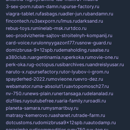
3-sex-porn.ru
ban-damn.ru
purse-factory.ru
viagra-tablet.ru
fasbags.ru
adler-jun.ru
bandamn.ru
fincontech.ru
3sexporn.ru
1mus.ru
darksand.ru
rebus-toys.ru
minelab-msk.ru
rtdco.ru
seo-prodvizhenie-sajtov-stroitelnyh-kompanij.ru
card-voice.ru
rulonnyygazon177.ru
snow-guard.ru
domizbrusa-9x12spb.ru
demaholding.ru
aalse.ru
a380club.ru
argentinamia.ru
perkoka.ru
movie-one.ru
perk-oka.ru
g-octopus.ru
sibarchives.ru
andreislyusar.ru
naruto-x.ru
pursefactory.ru
tor-lyubov-i-grom.ru
spayderhed-2022.ru
movieone.ru
evro-dez.ru
webamator.ru
ma-absolut1.ru
avtopomosch27.ru
nv-750.ru
news-plain.ru
nertansaga.ru
delanalad.ru
dizfiles.ru
youtubefree.ru
aria-family.ru
roadli.ru
planeta-samara.ru
mysmartbuy.ru
matrasy-kemerovo.ru
ashanet.ru
trade-farm.ru
dotcustoms.ru
domizbrusa9x12spb.ru
autodamp.ru
narasimha.ru
djcommodities.ru
nv750.ru
x-ton.ru