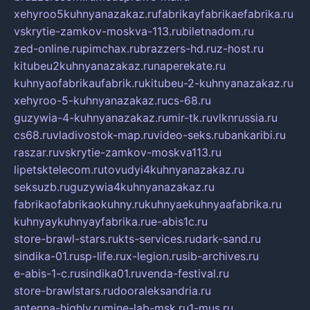
xehyroo5kuhnyanazakaz.ru
fabrikayfabrikaefabrika.ru
vskrytie-zamkov-moskva-113.ru
biletnadom.ru
zed-online.ru
pimchax.ru
brazzers-hd.ru
z-host.ru
kitubeu2kuhnyanazakaz.ru
naperekate.ru
kuhnyaofabrikaufabrik.ru
kitubeu-2-kuhnyanazakaz.ru
xehyroo-5-kuhnyanazakaz.ru
cs-68.ru
guzywia-4-kuhnyanazakaz.ru
mir-tk.ru
vlknrussia.ru
cs68.ru
vladivostok-map.ru
video-seks.ru
bankaribi.ru
raszar.ru
vskrytie-zamkov-moskva113.ru
lipetsktelecom.ru
tovudyi4kuhnyanazakaz.ru
seksuzb.ru
guzywia4kuhnyanazakaz.ru
fabrikaofabrikaokuhny.ru
kuhnyaekuhnyaafabrika.ru
kuhnyaykuhnyayfabrika.ru
e-abis1c.ru
store-brawl-stars.ru
kts-services.ru
dark-sand.ru
sindika-01.ru
sp-life.ru
x-legion.ru
sib-archives.ru
e-abis-1-c.ru
sindika01.ru
venda-festival.ru
store-brawlstars.ru
dooraleksandria.ru
antenna-highly.ru
mine-lab-msk.ru
1-mus.ru