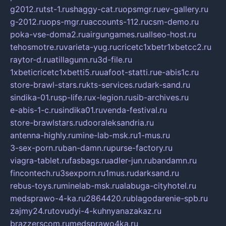
g2012.ru
tst-1.ru
shaggy-cat.ru
opsmgr.ru
ev-gallery.ru
g-2012.ru
ops-mgr.ru
accounts-112.ru
csm-demo.ru
poka-vse-doma2.ru
airgungames.ru
allseo-host.ru
tehosmotre.ru
varieta-yug.ru
cricetc1xbetr1xbetcc2.ru
raytor-d.ru
atillagunn.ru
3d-file.ru
1xbeticricetc1xbetti5.ru
uafoot-statti.ru
e-abis1c.ru
store-brawl-stars.ru
kts-services.ru
dark-sand.ru
sindika-01.ru
sp-life.ru
x-legion.ru
sib-archives.ru
e-abis-1-c.ru
sindika01.ru
venda-festival.ru
store-brawlstars.ru
dooraleksandria.ru
antenna-highly.ru
mine-lab-msk.ru
1-mus.ru
3-sex-porn.ru
ban-damn.ru
purse-factory.ru
viagra-tablet.ru
fasbags.ru
adler-jun.ru
bandamn.ru
fincontech.ru
3sexporn.ru
1mus.ru
darksand.ru
rebus-toys.ru
minelab-msk.ru
alabuga-cityhotel.ru
medsprawo-4-ka.ru
2864420.ru
blagodarenie-spb.ru
zajmy24.ru
tovudyi-4-kuhnyanazakaz.ru
brazzerscom.ru
medsprawo4ka.ru