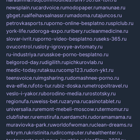
newsplain.ru
cardvoice.ru
modopaper.ru
manunae.ru
gbget.ru
alfeihavsalnassr.ru
madoma.ru
tajuncos.ru
petrovkasports.ru
porno-online-besplatno.ru
splclub.ru
york-life.ru
doroga-expo.ru
ribery.ru
cleanmedicine.ru
slovar-ivrit.ru
porno-video-besplatno.ru
seks-365.ru
ovucontrol.ru
sloty-igrovyye-avtomaty.ru
ru-industriya.ru
russkoe-porno-besplatno.ru
belgorod-day.ru
digilith.ru
pichkurovlab.ru
medic-today.ru
taksu.ru
comp123.ru
don-ykt.ru
teensvoice.ru
imgsharing.ru
domashnee-porno.ru
eva-elfie.ru
foto-tur.ru
biz-doska.ru
metropoltravel.ru
veslo-i-yakor.ru
borodino-media.ru
rostotsky.ru
regionufa.ru
weiss-bet.ru
zaryna.ru
casinotablet.ru
universalia.ru
remont-mebeli-moscow.ru
termomur.ru
clubfisher.ru
remstirufa.ru
erdamchi.ru
doramamama.ru
muraviovka-park.ru
worldofwoman.ru
clean-dreams.ru
arkrym.ru
kristinita.ru
dircomputer.ru
healthenter.ru