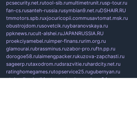
pcsecurity.net.ru
tool-sib.ru
multimetrunit.ru
sp-tour.ru
fan-cs.ru
santeh-russia.ru
symbian9.net.ru
DSHAIR.RU
tmmotors.spb.ru
xjocuricopii.com
musavtomat.msk.ru
obustrojdom.ru
sovetcik.ru
ybaranovskaya.ru
ppknews.ru
cult-alshei.ru
JAPANRUSSIA.RU
proekciyamebel.ru
imper-finans.ru
rim.org.ru
glamourai.ru
brassminus.ru
zabor-pro.ru
ftn.pp.ru
dorogoe58.ru
laimengpacker.ru
kuzova-zapchasti.ru
sageerp.ru
taxodrom.ru
dsrazvitie.ru
hardcity.net.ru
ratinghomegames.ru
topservice25.ru
gubernyan.ru
gtglasslined.ru
ii4.ru
tssport.spb.ru
andorra24.com
blackwallstreet.ru
oboimos.ru
optim-doors.com.ru
ikuch.ru
nycr.org.ru
npa21.ru
vremya-ch.spb.ru
desert000.ru
ivtorgi.ru
ifiori.ru
catalog-statei.ru
dcv.org.ru
spetsmaster174.ru
ipkameryhiseeu.ru
dum26.ru
ruspol.spb.ru
fr-opendp.ru
kam-solnyshko.ru
cheyenne-arapaho.ru
sevzapmetal.spb.ru
ted-lapidus.spb.ru
parasite-eliminator.ru