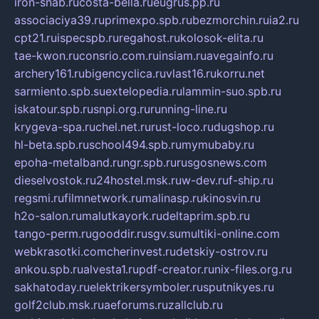
iron-snab.ru
costa-bella.ru
eugrus.pp.ru
associaciya39.ru
primexpo.spb.ru
bezmorchin.ru
ia2.ru
cpt21.ru
ispecspb.ru
regahost.ru
kolosok-elita.ru
tae-kwon.ru
consrio.com.ru
insiam.ru
avegainfo.ru
archery161.ru
bigencyclica.ru
vlast16.ru
korru.net
sarmiento.spb.su
extelopedia.ru
lammin-suo.spb.ru
iskatour.spb.ru
snpi.org.ru
running-line.ru
krygeva-spa.ru
chel.net.ru
rust-loco.ru
dugshop.ru
hl-beta.spb.ru
school494.spb.ru
mymubaby.ru
epoha-metalband.ru
ngr.spb.ru
rusgosnews.com
dieselvostok.ru
24hostel.msk.ru
w-dev.ru
f-ship.ru
regsmi.ru
filmnetwork.ru
malinasp.ru
kinosvin.ru
h2o-salon.ru
malutkayork.ru
deltaprim.spb.ru
tango-perm.ru
gooddir.ru
sgv.su
multiki-online.com
webkrasotki.com
cherinvest.ru
detskiy-ostrov.ru
ankou.spb.ru
alvesta1.ru
pdf-creator.ru
nix-files.org.ru
sakhatoday.ru
elektrikersymboler.ru
sputnikyes.ru
golf2club.msk.ru
aeforums.ru
zallclub.ru