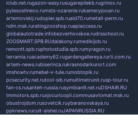
iclub.net.ru
gazon-easy.ru
sugarepilekb.ru
grinox.ru
pylesostineco.ru
msts-ozarenie.ru
kameryjooan.ru
artemovskij.ru
dopler.spb.ru
aid70.ru
metall-perm.ru
ndm.msk.ru
ratingzooshop.ru
apiaccess.ru
globalautotrade.info
bezverhovskoe.ru
drsschool.ru
ZOOSMART.SPB.RU
dalakony.ru
medikijob.ru
remontt.spb.ru
photostudia.spb.ru
myragon.ru
terramia.ru
academy62.ru
gardengallereya.ru
rti.com.ru
artem-news.ru
biserinca.ru
krasnodarkurort.com
imshowtv.ru
mebel-v-tule.ru
mobtopik.ru
pcsecurity.net.ru
tool-sib.ru
multimetrunit.ru
sp-tour.ru
fan-cs.ru
santeh-russia.ru
symbian9.net.ru
DSHAIR.RU
tmmotors.spb.ru
xjocuricopii.com
musavtomat.msk.ru
obustrojdom.ru
sovetcik.ru
ybaranovskaya.ru
ppknews.ru
cult-alshei.ru
JAPANRUSSIA.RU
proekciyamebel.ru
imper-finans.ru
rim.org.ru
glamourai.ru
brassminus.ru
zabor-pro.ru
ftn.pp.ru
dorogoe58.ru
laimengpacker.ru
kuzova-zapchasti.ru