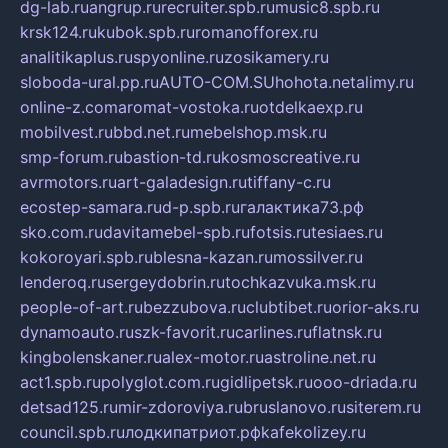
dg-lab.ru
angrup.ru
recruiter.spb.ru
music8.spb.ru
krsk124.ru
kubok.spb.ru
romanofforex.ru
analitikaplus.ru
spyonline.ru
zosikamery.ru
sloboda-ural.pp.ru
AUTO-COM.SU
hohota.net
alimy.ru
online-z.com
aromat-vostoka.ru
otdelkaexp.ru
mobilvest.ru
bbd.net.ru
mebelshop.msk.ru
smp-forum.ru
bastion-td.ru
kosmoscreative.ru
avrmotors.ru
art-galadesign.ru
tiffany-c.ru
ecostep-samara.ru
d-p.spb.ru
галактика73.рф
sko.com.ru
davitamebel-spb.ru
fotsis.ru
tesiaes.ru
kokoroyari.spb.ru
blesna-kazan.ru
mossilver.ru
lenderoq.ru
sergeydobrin.ru
tochkazvuka.msk.ru
people-of-art.ru
bezzubova.ru
clubtibet.ru
orior-aks.ru
dynamoauto.ru
szk-favorit.ru
carlines.ru
flatnsk.ru
kingbolenskaner.ru
alex-motor.ru
astroline.net.ru
act1.spb.ru
polyglot.com.ru
gidlipetsk.ru
ooo-driada.ru
detsad125.ru
mir-zdoroviya.ru
bruslanovo.ru
siterem.ru
council.spb.ru
лодкипатриот.рф
kafekolizey.ru