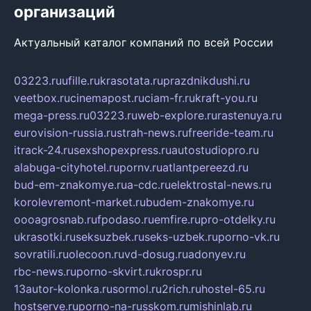
организаций
Актуальный каталог компаний по всей России
03223.ru
ufille.ru
krasotata.ru
prazdnikdushi.ru
veetbox.ru
cinemapost.ru
ciam-fr.ru
kraft-you.ru
mega-press.ru
03223.ru
web-explore.ru
rastenuya.ru
eurovision-russia.ru
strah-news.ru
freeride-team.ru
itrack-24.ru
sexshopexpress.ru
autostudiopro.ru
alabuga-cityhotel.ru
pornv.ru
atlantpereezd.ru
bud-em-znakomye.ru
a-cdc.ru
elektrostal-news.ru
korolevremont-market.ru
budem-znakomye.ru
oooagrosnab.ru
fpodaso.ru
emfire.ru
pro-otdelky.ru
ukrasotki.ru
seksuzbek.ru
seks-uzbek.ru
porno-vk.ru
sovratili.ru
olecoon.ru
vd-dosug.ru
adonyev.ru
rbc-news.ru
porno-skvirt.ru
krospr.ru
13autor-kolonka.ru
sormol.ru
2rich.ru
hostel-65.ru
hostserve.ru
porno-na-russkom.ru
mishinlab.ru