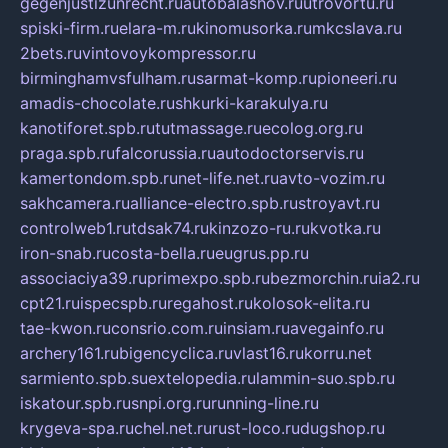
gegenjustizunrecht.ru
autobalashov.ru
utrovortu.ru
spiski-firm.ru
elara-m.ru
kinomusorka.ru
mkcslava.ru
2bets.ru
vintovoykompressor.ru
birminghamvsfulham.ru
sarmat-komp.ru
pioneeri.ru
amadis-chocolate.ru
shkurki-karakulya.ru
kanotiforet.spb.ru
tutmassage.ru
ecolog.org.ru
praga.spb.ru
falcorussia.ru
autodoctorservis.ru
kamertondom.spb.ru
net-life.net.ru
avto-vozim.ru
sakhcamera.ru
alliance-electro.spb.ru
stroyavt.ru
controlweb1.ru
tdsak74.ru
kinzozo-ru.ru
kvotka.ru
iron-snab.ru
costa-bella.ru
eugrus.pp.ru
associaciya39.ru
primexpo.spb.ru
bezmorchin.ru
ia2.ru
cpt21.ru
ispecspb.ru
regahost.ru
kolosok-elita.ru
tae-kwon.ru
consrio.com.ru
insiam.ru
avegainfo.ru
archery161.ru
bigencyclica.ru
vlast16.ru
korru.net
sarmiento.spb.su
extelopedia.ru
lammin-suo.spb.ru
iskatour.spb.ru
snpi.org.ru
running-line.ru
krygeva-spa.ru
chel.net.ru
rust-loco.ru
dugshop.ru