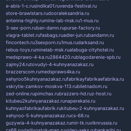
e-abis-1-c.ru
sindika01.ru
venda-festival.ru
store-brawlstars.ru
dooraleksandria.ru
antenna-highly.ru
mine-lab-msk.ru
1-mus.ru
3-sex-porn.ru
ban-damn.ru
purse-factory.ru
viagra-tablet.ru
fasbags.ru
adler-jun.ru
bandamn.ru
fincontech.ru
3sexporn.ru
1mus.ru
darksand.ru
rebus-toys.ru
minelab-msk.ru
alabuga-cityhotel.ru
medsprawo-4-ka.ru
2864420.ru
blagodarenie-spb.ru
zajmy24.ru
tovudyi-4-kuhnyanazakaz.ru
brazzerscom.ru
medsprawo4ka.ru
xehyroo5kuhnyanazakaz.ru
fabrikayfabrikaefabrika.ru
vskrytie-zamkov-moskva-113.ru
biletnadom.ru
zed-online.ru
pimchax.ru
brazzers-hd.ru
z-host.ru
kitubeu2kuhnyanazakaz.ru
naperekate.ru
kuhnyaofabrikaufabrik.ru
kitubeu-2-kuhnyanazakaz.ru
xehyroo-5-kuhnyanazakaz.ru
cs-68.ru
guzywia-4-kuhnyanazakaz.ru
mir-tk.ru
vlknrussia.ru
cs68.ru
vladivostok-map.ru
video-seks.ru
bankaribi.ru