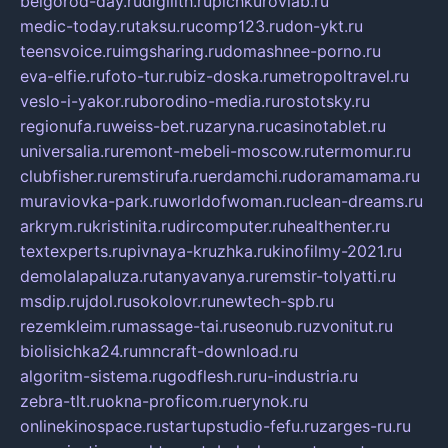
belgorod-day.ru
digilith.ru
pichkurovlab.ru
medic-today.ru
taksu.ru
comp123.ru
don-ykt.ru
teensvoice.ru
imgsharing.ru
domashnee-porno.ru
eva-elfie.ru
foto-tur.ru
biz-doska.ru
metropoltravel.ru
veslo-i-yakor.ru
borodino-media.ru
rostotsky.ru
regionufa.ru
weiss-bet.ru
zaryna.ru
casinotablet.ru
universalia.ru
remont-mebeli-moscow.ru
termomur.ru
clubfisher.ru
remstirufa.ru
erdamchi.ru
doramamama.ru
muraviovka-park.ru
worldofwoman.ru
clean-dreams.ru
arkrym.ru
kristinita.ru
dircomputer.ru
healthenter.ru
textexperts.ru
pivnaya-kruzhka.ru
kinofilmy-2021.ru
demolalapaluza.ru
tanyavanya.ru
remstir-tolyatti.ru
msdip.ru
jdol.ru
sokolovr.ru
newtech-spb.ru
rezemkleim.ru
massage-tai.ru
seonub.ru
zvonitut.ru
biolisichka24.ru
mncraft-download.ru
algoritm-sistema.ru
godflesh.ru
ru-industria.ru
zebra-tlt.ru
okna-proficom.ru
erynok.ru
onlinekinospace.ru
startupstudio-fefu.ru
zarges-ru.ru