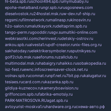
hl-beta.spb.ru
school494.spb.ru
mymubaby.ru
epoha-metalband.ru
ngr.spb.ru
rusgosnews.com
dieselvostok.ru
24hostel.msk.ru
w-dev.ru
f-ship.ru
regsmi.ru
filmnetwork.ru
malinasp.ru
kinosvin.ru
h2o-salon.ru
malutkayork.ru
deltaprim.spb.ru
tango-perm.ru
gooddir.ru
sgv.su
multiki-online.com
webkrasotki.com
cherinvest.ru
detskiy-ostrov.ru
ankou.spb.ru
alvesta1.ru
pdf-creator.ru
nix-files.org.ru
sakhatoday.ru
elektrikersymboler.ru
sputnikyes.ru
golf2club.msk.ru
aeforums.ru
zallclub.ru
multimodal.msk.ru
habaigry.ru
haikko.ru
sobakopedia.ru
isz-fest.ru
ewnc.info
screensaver-clock.net.ru
volnav.spb.ru
comnat.ru
npf.net.ru
7bit.pp.ru
kalugatur.ru
tesiaes.ru
card.com.ru
kazanka.spb.ru
gildiya-kuznecov.ru
kameryboavision.ru
griffoncom.spb.ru
fabrika-emotsiy.ru
PARK-MATROSOVA.RU
agat.spb.ru
avtoyurist-moskva1.ru
hardware.org.ru
схема-авто.рф