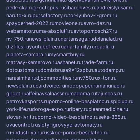
perk-oka.ru
g-octopus.ru
sibarchives.ru
andreislyusar.ru
naruto-x.ru
pursefactory.ru
tor-lyubov-i-grom.ru
spayderhed-2022.ru
movieone.ru
evro-dez.ru
webamator.ru
ma-absolut1.ru
avtopomosch27.ru
nv-750.ru
news-plain.ru
nertansaga.ru
delanalad.ru
dizfiles.ru
youtubefree.ru
aria-family.ru
roadli.ru
planeta-samara.ru
mysmartbuy.ru
matrasy-kemerovo.ru
ashanet.ru
trade-farm.ru
dotcustoms.ru
domizbrusa9x12spb.ru
autodamp.ru
narasimha.ru
djcommodities.ru
nv750.ru
x-ton.ru
newsplain.ru
cardvoice.ru
modopaper.ru
manunae.ru
gbget.ru
alfeihavsalnassr.ru
madoma.ru
tajuncos.ru
petrovkasports.ru
porno-online-besplatno.ru
splclub.ru
york-life.ru
doroga-expo.ru
ribery.ru
cleanmedicine.ru
slovar-ivrit.ru
porno-video-besplatno.ru
seks-365.ru
ovucontrol.ru
sloty-igrovyye-avtomaty.ru
ru-industriya.ru
russkoe-porno-besplatno.ru