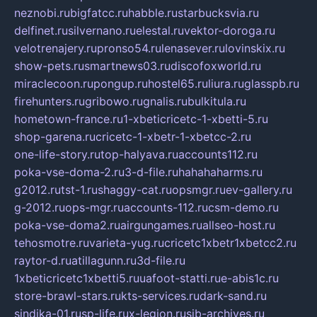
neznobi.ru
bigfatcc.ru
habble.ru
starbucksvia.ru
delfinet.ru
silvernano.ru
elestal.ru
vektor-doroga.ru
velotrenajery.ru
pronso54.ru
lenasever.ru
lovinskix.ru
show-pets.ru
smartnews03.ru
discofoxworld.ru
miraclecoon.ru
pongup.ru
hostel65.ru
liura.ru
glasspb.ru
firehunters.ru
gribowo.ru
gnalis.ru
bulkitula.ru
hometown-france.ru
1-xbeticricetc-1-xbetti-5.ru
shop-garena.ru
cricetc-1-xbetr-1-xbetcc-2.ru
one-life-story.ru
top-halyava.ru
accounts112.ru
poka-vse-doma-2.ru
3-d-file.ru
hahahaharms.ru
g2012.ru
tst-1.ru
shaggy-cat.ru
opsmgr.ru
ev-gallery.ru
g-2012.ru
ops-mgr.ru
accounts-112.ru
csm-demo.ru
poka-vse-doma2.ru
airgungames.ru
allseo-host.ru
tehosmotre.ru
varieta-yug.ru
cricetc1xbetr1xbetcc2.ru
raytor-d.ru
atillagunn.ru
3d-file.ru
1xbeticricetc1xbetti5.ru
uafoot-statti.ru
e-abis1c.ru
store-brawl-stars.ru
kts-services.ru
dark-sand.ru
sindika-01.ru
sp-life.ru
x-legion.ru
sib-archives.ru