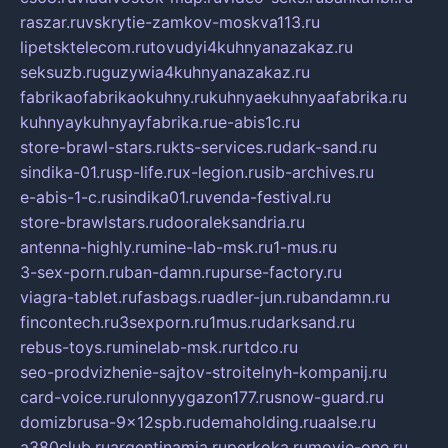
raszar.ru
vskrytie-zamkov-moskva113.ru
lipetsktelecom.ru
tovudyi4kuhnyanazakaz.ru
seksuzb.ru
guzywia4kuhnyanazakaz.ru
fabrikaofabrikaokuhny.ru
kuhnyaekuhnyaafabrika.ru
kuhnyaykuhnyayfabrika.ru
e-abis1c.ru
store-brawl-stars.ru
kts-services.ru
dark-sand.ru
sindika-01.ru
sp-life.ru
x-legion.ru
sib-archives.ru
e-abis-1-c.ru
sindika01.ru
venda-festival.ru
store-brawlstars.ru
dooraleksandria.ru
antenna-highly.ru
mine-lab-msk.ru
1-mus.ru
3-sex-porn.ru
ban-damn.ru
purse-factory.ru
viagra-tablet.ru
fasbags.ru
adler-jun.ru
bandamn.ru
fincontech.ru
3sexporn.ru
1mus.ru
darksand.ru
rebus-toys.ru
minelab-msk.ru
rtdco.ru
seo-prodvizhenie-sajtov-stroitelnyh-kompanij.ru
card-voice.ru
rulonnyygazon177.ru
snow-guard.ru
domizbrusa-9x12spb.ru
demaholding.ru
aalse.ru
a380club.ru
argentinamia.ru
perkoka.ru
movie-one.ru