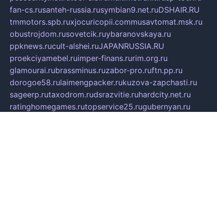
fan-cs.ru
santeh-russia.ru
symbian9.net.ru
DSHAIR.RU
tmmotors.spb.ru
xjocuricopii.com
musavtomat.msk.ru
obustrojdom.ru
sovetcik.ru
ybaranovskaya.ru
ppknews.ru
cult-alshei.ru
JAPANRUSSIA.RU
proekciyamebel.ru
imper-finans.ru
rim.org.ru
glamourai.ru
brassminus.ru
zabor-pro.ru
ftn.pp.ru
dorogoe58.ru
laimengpacker.ru
kuzova-zapchasti.ru
sageerp.ru
taxodrom.ru
dsrazvitie.ru
hardcity.net.ru
ratinghomegames.ru
topservice25.ru
gubernyan.ru
gtglasslined.ru
ii4.ru
tssport.spb.ru
andorra24.com
blackwallstreet.ru
oboimos.ru
optim-doors.com.ru
ikuch.ru
nycr.org.ru
npa21.ru
vremya-ch.spb.ru
desert000.ru
ivtorgi.ru
ifiori.ru
catalog-statei.ru
dcv.org.ru
spetsmaster174.ru
ipkameryhiseeu.ru
dum26.ru
ruspol.spb.ru
fr-opendp.ru
kam-solnyshko.ru
cheyenne-arapaho.ru
sevzapmetal.spb.ru
ted-lapidus.spb.ru
parasite-eliminator.ru
sigma-complete.ru
modernworld.ru
dama-moda.ru