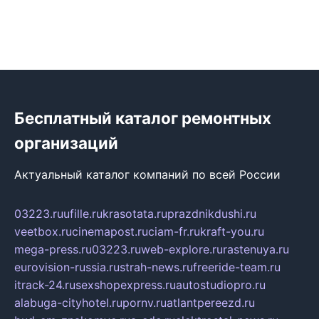
Бесплатный каталог ремонтных
организаций
Актуальный каталог компаний по всей России
03223.ru
ufille.ru
krasotata.ru
prazdnikdushi.ru
veetbox.ru
cinemapost.ru
ciam-fr.ru
kraft-you.ru
mega-press.ru
03223.ru
web-explore.ru
rastenuya.ru
eurovision-russia.ru
strah-news.ru
freeride-team.ru
itrack-24.ru
sexshopexpress.ru
autostudiopro.ru
alabuga-cityhotel.ru
pornv.ru
atlantpereezd.ru