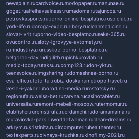
newsplain.ru
cardvoice.ru
modopaper.ru
manunae.ru
gbget.ru
alfeihavsalnassr.ru
madoma.ru
tajuncos.ru
petrovkasports.ru
porno-online-besplatno.ru
splclub.ru
york-life.ru
doroga-expo.ru
ribery.ru
cleanmedicine.ru
slovar-ivrit.ru
porno-video-besplatno.ru
seks-365.ru
ovucontrol.ru
sloty-igrovyye-avtomaty.ru
ru-industriya.ru
russkoe-porno-besplatno.ru
belgorod-day.ru
digilith.ru
pichkurovlab.ru
medic-today.ru
taksu.ru
comp123.ru
don-ykt.ru
teensvoice.ru
imgsharing.ru
domashnee-porno.ru
eva-elfie.ru
foto-tur.ru
biz-doska.ru
metropoltravel.ru
veslo-i-yakor.ru
borodino-media.ru
rostotsky.ru
regionufa.ru
weiss-bet.ru
zaryna.ru
casinotablet.ru
universalia.ru
remont-mebeli-moscow.ru
termomur.ru
clubfisher.ru
remstirufa.ru
erdamchi.ru
doramamama.ru
muraviovka-park.ru
worldofwoman.ru
clean-dreams.ru
arkrym.ru
kristinita.ru
dircomputer.ru
healthenter.ru
textexperts.ru
pivnaya-kruzhka.ru
kinofilmy-2021.ru