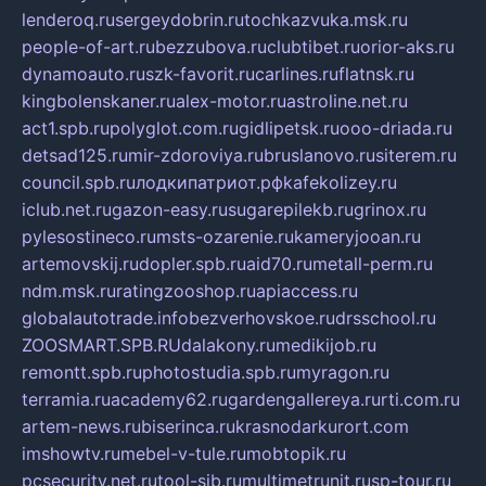
lenderoq.ru
sergeydobrin.ru
tochkazvuka.msk.ru
people-of-art.ru
bezzubova.ru
clubtibet.ru
orior-aks.ru
dynamoauto.ru
szk-favorit.ru
carlines.ru
flatnsk.ru
kingbolenskaner.ru
alex-motor.ru
astroline.net.ru
act1.spb.ru
polyglot.com.ru
gidlipetsk.ru
ooo-driada.ru
detsad125.ru
mir-zdoroviya.ru
bruslanovo.ru
siterem.ru
council.spb.ru
лодкипатриот.рф
kafekolizey.ru
iclub.net.ru
gazon-easy.ru
sugarepilekb.ru
grinox.ru
pylesostineco.ru
msts-ozarenie.ru
kameryjooan.ru
artemovskij.ru
dopler.spb.ru
aid70.ru
metall-perm.ru
ndm.msk.ru
ratingzooshop.ru
apiaccess.ru
globalautotrade.info
bezverhovskoe.ru
drsschool.ru
ZOOSMART.SPB.RU
dalakony.ru
medikijob.ru
remontt.spb.ru
photostudia.spb.ru
myragon.ru
terramia.ru
academy62.ru
gardengallereya.ru
rti.com.ru
artem-news.ru
biserinca.ru
krasnodarkurort.com
imshowtv.ru
mebel-v-tule.ru
mobtopik.ru
pcsecurity.net.ru
tool-sib.ru
multimetrunit.ru
sp-tour.ru