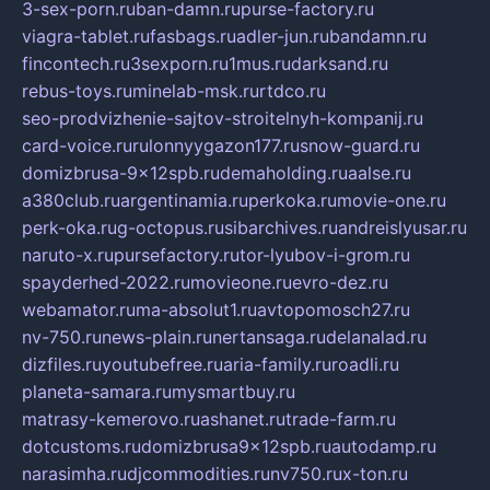
3-sex-porn.ru
ban-damn.ru
purse-factory.ru
viagra-tablet.ru
fasbags.ru
adler-jun.ru
bandamn.ru
fincontech.ru
3sexporn.ru
1mus.ru
darksand.ru
rebus-toys.ru
minelab-msk.ru
rtdco.ru
seo-prodvizhenie-sajtov-stroitelnyh-kompanij.ru
card-voice.ru
rulonnyygazon177.ru
snow-guard.ru
domizbrusa-9x12spb.ru
demaholding.ru
aalse.ru
a380club.ru
argentinamia.ru
perkoka.ru
movie-one.ru
perk-oka.ru
g-octopus.ru
sibarchives.ru
andreislyusar.ru
naruto-x.ru
pursefactory.ru
tor-lyubov-i-grom.ru
spayderhed-2022.ru
movieone.ru
evro-dez.ru
webamator.ru
ma-absolut1.ru
avtopomosch27.ru
nv-750.ru
news-plain.ru
nertansaga.ru
delanalad.ru
dizfiles.ru
youtubefree.ru
aria-family.ru
roadli.ru
planeta-samara.ru
mysmartbuy.ru
matrasy-kemerovo.ru
ashanet.ru
trade-farm.ru
dotcustoms.ru
domizbrusa9x12spb.ru
autodamp.ru
narasimha.ru
djcommodities.ru
nv750.ru
x-ton.ru