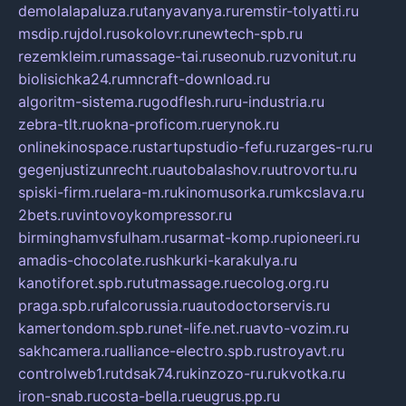
demolalapaluza.ru
tanyavanya.ru
remstir-tolyatti.ru
msdip.ru
jdol.ru
sokolovr.ru
newtech-spb.ru
rezemkleim.ru
massage-tai.ru
seonub.ru
zvonitut.ru
biolisichka24.ru
mncraft-download.ru
algoritm-sistema.ru
godflesh.ru
ru-industria.ru
zebra-tlt.ru
okna-proficom.ru
erynok.ru
onlinekinospace.ru
startupstudio-fefu.ru
zarges-ru.ru
gegenjustizunrecht.ru
autobalashov.ru
utrovortu.ru
spiski-firm.ru
elara-m.ru
kinomusorka.ru
mkcslava.ru
2bets.ru
vintovoykompressor.ru
birminghamvsfulham.ru
sarmat-komp.ru
pioneeri.ru
amadis-chocolate.ru
shkurki-karakulya.ru
kanotiforet.spb.ru
tutmassage.ru
ecolog.org.ru
praga.spb.ru
falcorussia.ru
autodoctorservis.ru
kamertondom.spb.ru
net-life.net.ru
avto-vozim.ru
sakhcamera.ru
alliance-electro.spb.ru
stroyavt.ru
controlweb1.ru
tdsak74.ru
kinzozo-ru.ru
kvotka.ru
iron-snab.ru
costa-bella.ru
eugrus.pp.ru