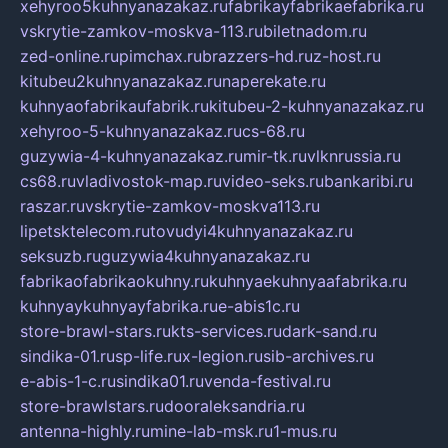
xehyroo5kuhnyanazakaz.ru
fabrikayfabrikaefabrika.ru
vskrytie-zamkov-moskva-113.ru
biletnadom.ru
zed-online.ru
pimchax.ru
brazzers-hd.ru
z-host.ru
kitubeu2kuhnyanazakaz.ru
naperekate.ru
kuhnyaofabrikaufabrik.ru
kitubeu-2-kuhnyanazakaz.ru
xehyroo-5-kuhnyanazakaz.ru
cs-68.ru
guzywia-4-kuhnyanazakaz.ru
mir-tk.ru
vlknrussia.ru
cs68.ru
vladivostok-map.ru
video-seks.ru
bankaribi.ru
raszar.ru
vskrytie-zamkov-moskva113.ru
lipetsktelecom.ru
tovudyi4kuhnyanazakaz.ru
seksuzb.ru
guzywia4kuhnyanazakaz.ru
fabrikaofabrikaokuhny.ru
kuhnyaekuhnyaafabrika.ru
kuhnyaykuhnyayfabrika.ru
e-abis1c.ru
store-brawl-stars.ru
kts-services.ru
dark-sand.ru
sindika-01.ru
sp-life.ru
x-legion.ru
sib-archives.ru
e-abis-1-c.ru
sindika01.ru
venda-festival.ru
store-brawlstars.ru
dooraleksandria.ru
antenna-highly.ru
mine-lab-msk.ru
1-mus.ru