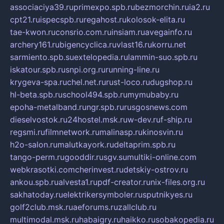
associaciya39.ru
primexpo.spb.ru
bezmorchin.ru
ia2.ru
cpt21.ru
ispecspb.ru
regahost.ru
kolosok-elita.ru
tae-kwon.ru
consrio.com.ru
insiam.ru
avegainfo.ru
archery161.ru
bigencyclica.ru
vlast16.ru
korru.net
sarmiento.spb.su
extelopedia.ru
lammin-suo.spb.ru
iskatour.spb.ru
snpi.org.ru
running-line.ru
krygeva-spa.ru
chel.net.ru
rust-loco.ru
dugshop.ru
hl-beta.spb.ru
school494.spb.ru
mymubaby.ru
epoha-metalband.ru
ngr.spb.ru
rusgosnews.com
dieselvostok.ru
24hostel.msk.ru
w-dev.ru
f-ship.ru
regsmi.ru
filmnetwork.ru
malinasp.ru
kinosvin.ru
h2o-salon.ru
malutkayork.ru
deltaprim.spb.ru
tango-perm.ru
gooddir.ru
sgv.su
multiki-online.com
webkrasotki.com
cherinvest.ru
detskiy-ostrov.ru
ankou.spb.ru
alvesta1.ru
pdf-creator.ru
nix-files.org.ru
sakhatoday.ru
elektrikersymboler.ru
sputnikyes.ru
golf2club.msk.ru
aeforums.ru
zallclub.ru
multimodal.msk.ru
habaigry.ru
haikko.ru
sobakopedia.ru