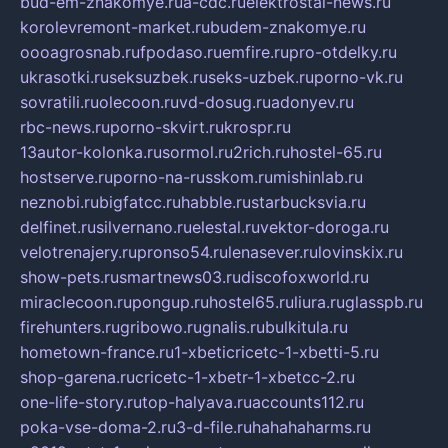
bud-em-znakomye.ru
a-cdc.ru
elektrostal-news.ru
korolevremont-market.ru
budem-znakomye.ru
oooagrosnab.ru
fpodaso.ru
emfire.ru
pro-otdelky.ru
ukrasotki.ru
seksuzbek.ru
seks-uzbek.ru
porno-vk.ru
sovratili.ru
olecoon.ru
vd-dosug.ru
adonyev.ru
rbc-news.ru
porno-skvirt.ru
krospr.ru
13autor-kolonka.ru
sormol.ru
2rich.ru
hostel-65.ru
hostserve.ru
porno-na-russkom.ru
mishinlab.ru
neznobi.ru
bigfatcc.ru
habble.ru
starbucksvia.ru
delfinet.ru
silvernano.ru
elestal.ru
vektor-doroga.ru
velotrenajery.ru
pronso54.ru
lenasever.ru
lovinskix.ru
show-pets.ru
smartnews03.ru
discofoxworld.ru
miraclecoon.ru
pongup.ru
hostel65.ru
liura.ru
glasspb.ru
firehunters.ru
gribowo.ru
gnalis.ru
bulkitula.ru
hometown-france.ru
1-xbeticricetc-1-xbetti-5.ru
shop-garena.ru
cricetc-1-xbetr-1-xbetcc-2.ru
one-life-story.ru
top-halyava.ru
accounts112.ru
poka-vse-doma-2.ru
3-d-file.ru
hahahaharms.ru