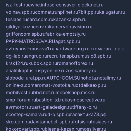
isz-fest.ru
ewnc.info
screensaver-clock.net.ru
volnav.spb.ru
comnat.ru
npf.net.ru
7bit.pp.ru
kalugatur.ru
tesiaes.ru
card.com.ru
kazanka.spb.ru
gildiya-kuznecov.ru
kameryboavision.ru
griffoncom.spb.ru
fabrika-emotsiy.ru
PARK-MATROSOVA.RU
agat.spb.ru
avtoyurist-moskva1.ru
hardware.org.ru
схема-авто.рф
dg-lab.ru
angrup.ru
recruiter.spb.ru
music8.spb.ru
krsk124.ru
kubok.spb.ru
romanofforex.ru
analitikaplus.ru
spyonline.ru
zosikamery.ru
sloboda-ural.pp.ru
AUTO-COM.SU
hohota.net
alimy.ru
online-z.com
aromat-vostoka.ru
otdelkaexp.ru
mobilvest.ru
bbd.net.ru
mebelshop.msk.ru
smp-forum.ru
bastion-td.ru
kosmoscreative.ru
avrmotors.ru
art-galadesign.ru
tiffany-c.ru
ecostep-samara.ru
d-p.spb.ru
галактика73.рф
sko.com.ru
davitamebel-spb.ru
fotsis.ru
tesiaes.ru
kokoroyari.spb.ru
blesna-kazan.ru
mossilver.ru