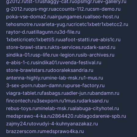
g2012.ru
tst-1.ru
shaggy-cat.ru
opsmgr.ru
ev-gallery.ru
g-2012.ru
ops-mgr.ru
accounts-112.ru
csm-demo.ru
poka-vse-doma2.ru
airgungames.ru
allseo-host.ru
tehosmotre.ru
varieta-yug.ru
cricetc1xbetr1xbetcc2.ru
raytor-d.ru
atillagunn.ru
3d-file.ru
1xbeticricetc1xbetti5.ru
uafoot-statti.ru
e-abis1c.ru
store-brawl-stars.ru
kts-services.ru
dark-sand.ru
sindika-01.ru
sp-life.ru
x-legion.ru
sib-archives.ru
e-abis-1-c.ru
sindika01.ru
venda-festival.ru
store-brawlstars.ru
dooraleksandria.ru
antenna-highly.ru
mine-lab-msk.ru
1-mus.ru
3-sex-porn.ru
ban-damn.ru
purse-factory.ru
viagra-tablet.ru
fasbags.ru
adler-jun.ru
bandamn.ru
fincontech.ru
3sexporn.ru
1mus.ru
darksand.ru
rebus-toys.ru
minelab-msk.ru
alabuga-cityhotel.ru
medsprawo-4-ka.ru
2864420.ru
blagodarenie-spb.ru
zajmy24.ru
tovudyi-4-kuhnyanazakaz.ru
brazzerscom.ru
medsprawo4ka.ru