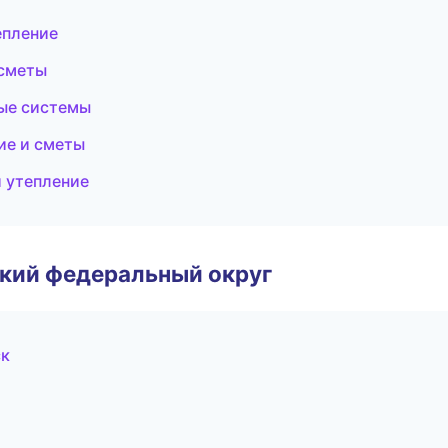
епление
 сметы
ные системы
ие и сметы
 утепление
ский федеральный округ
ск