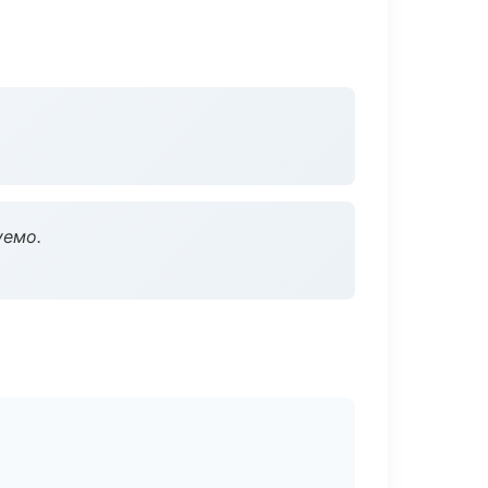
уемо.