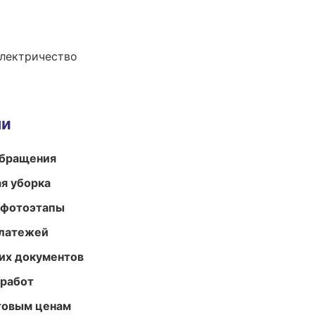
электричество
ми
обращения
ая уборка
 фотоэтапы
платежей
их документов
 работ
птовым ценам