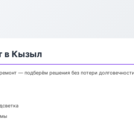
т в Кызыл
емонт — подберём решения без потери долговечности
одсветка
емы