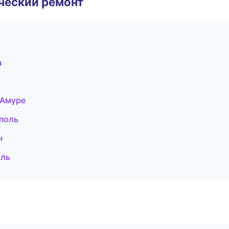
ческий ремонт
а
-Амуре
поль
н
оль