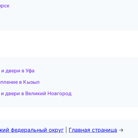
ярск
и двери в Уфа
епление в Кызыл
 и двери в Великий Новгород
ский федеральный округ
|
Главная страница
→