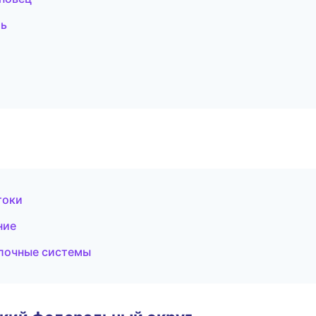
мь
токи
ние
лочные системы