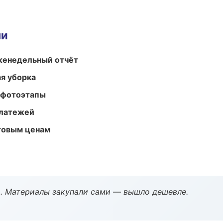
ми
женедельный отчёт
ая уборка
 фотоэтапы
платежей
птовым ценам
. Материалы закупали сами — вышло дешевле.