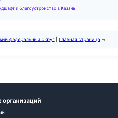
дшафт и благоустройство в Казань
ский федеральный округ
|
Главная страница
→
х организаций
сии