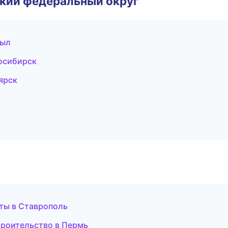
ский федеральный округ
зыл
осибирск
ярск
еты в Ставрополь
роительство в Пермь