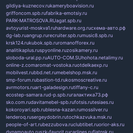
gildiya-kuznecov.ru
kameryboavision.ru
griffoncom.spb.ru
fabrika-emotsiy.ru
PARK-MATROSOVA.RU
agat.spb.ru
avtoyurist-moskva1.ru
hardware.org.ru
схема-авто.рф
dg-lab.ru
angrup.ru
recruiter.spb.ru
music8.spb.ru
krsk124.ru
kubok.spb.ru
romanofforex.ru
analitikaplus.ru
spyonline.ru
zosikamery.ru
sloboda-ural.pp.ru
AUTO-COM.SU
hohota.net
alimy.ru
online-z.com
aromat-vostoka.ru
otdelkaexp.ru
mobilvest.ru
bbd.net.ru
mebelshop.msk.ru
smp-forum.ru
bastion-td.ru
kosmoscreative.ru
avrmotors.ru
art-galadesign.ru
tiffany-c.ru
ecostep-samara.ru
d-p.spb.ru
галактика73.рф
sko.com.ru
davitamebel-spb.ru
fotsis.ru
tesiaes.ru
kokoroyari.spb.ru
blesna-kazan.ru
mossilver.ru
lenderoq.ru
sergeydobrin.ru
tochkazvuka.msk.ru
people-of-art.ru
bezzubova.ru
clubtibet.ru
orior-aks.ru
dynamoauto.ru
szk-favorit.ru
carlines.ru
flatnsk.ru