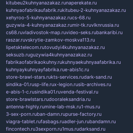
kitubeu2kuhnyanazakaz.ru
naperekate.ru
kuhnyaofabrikaufabrik.ru
kitubeu-2-kuhnyanazakaz.ru
xehyroo-5-kuhnyanazakaz.ru
cs-68.ru
guzywia-4-kuhnyanazakaz.ru
mir-tk.ru
vlknrussia.ru
cs68.ru
vladivostok-map.ru
video-seks.ru
bankaribi.ru
raszar.ru
vskrytie-zamkov-moskva113.ru
lipetsktelecom.ru
tovudyi4kuhnyanazakaz.ru
seksuzb.ru
guzywia4kuhnyanazakaz.ru
fabrikaofabrikaokuhny.ru
kuhnyaekuhnyaafabrika.ru
kuhnyaykuhnyayfabrika.ru
e-abis1c.ru
store-brawl-stars.ru
kts-services.ru
dark-sand.ru
sindika-01.ru
sp-life.ru
x-legion.ru
sib-archives.ru
e-abis-1-c.ru
sindika01.ru
venda-festival.ru
store-brawlstars.ru
dooraleksandria.ru
antenna-highly.ru
mine-lab-msk.ru
1-mus.ru
3-sex-porn.ru
ban-damn.ru
purse-factory.ru
viagra-tablet.ru
fasbags.ru
adler-jun.ru
bandamn.ru
fincontech.ru
3sexporn.ru
1mus.ru
darksand.ru