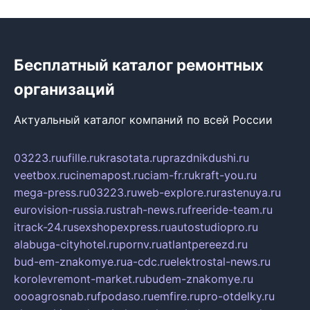
Бесплатный каталог ремонтных
организаций
Актуальный каталог компаний по всей России
03223.ru
ufille.ru
krasotata.ru
prazdnikdushi.ru
veetbox.ru
cinemapost.ru
ciam-fr.ru
kraft-you.ru
mega-press.ru
03223.ru
web-explore.ru
rastenuya.ru
eurovision-russia.ru
strah-news.ru
freeride-team.ru
itrack-24.ru
sexshopexpress.ru
autostudiopro.ru
alabuga-cityhotel.ru
pornv.ru
atlantpereezd.ru
bud-em-znakomye.ru
a-cdc.ru
elektrostal-news.ru
korolevremont-market.ru
budem-znakomye.ru
oooagrosnab.ru
fpodaso.ru
emfire.ru
pro-otdelky.ru