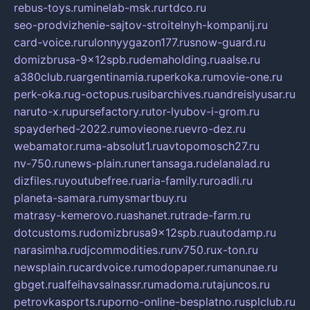
rebus-toys.ru
minelab-msk.ru
rtdco.ru
seo-prodvizhenie-sajtov-stroitelnyh-kompanij.ru
card-voice.ru
rulonnyygazon177.ru
snow-guard.ru
domizbrusa-9x12spb.ru
demaholding.ru
aalse.ru
a380club.ru
argentinamia.ru
perkoka.ru
movie-one.ru
perk-oka.ru
g-octopus.ru
sibarchives.ru
andreislyusar.ru
naruto-x.ru
pursefactory.ru
tor-lyubov-i-grom.ru
spayderhed-2022.ru
movieone.ru
evro-dez.ru
webamator.ru
ma-absolut1.ru
avtopomosch27.ru
nv-750.ru
news-plain.ru
nertansaga.ru
delanalad.ru
dizfiles.ru
youtubefree.ru
aria-family.ru
roadli.ru
planeta-samara.ru
mysmartbuy.ru
matrasy-kemerovo.ru
ashanet.ru
trade-farm.ru
dotcustoms.ru
domizbrusa9x12spb.ru
autodamp.ru
narasimha.ru
djcommodities.ru
nv750.ru
x-ton.ru
newsplain.ru
cardvoice.ru
modopaper.ru
manunae.ru
gbget.ru
alfeihavsalnassr.ru
madoma.ru
tajuncos.ru
petrovkasports.ru
porno-online-besplatno.ru
splclub.ru