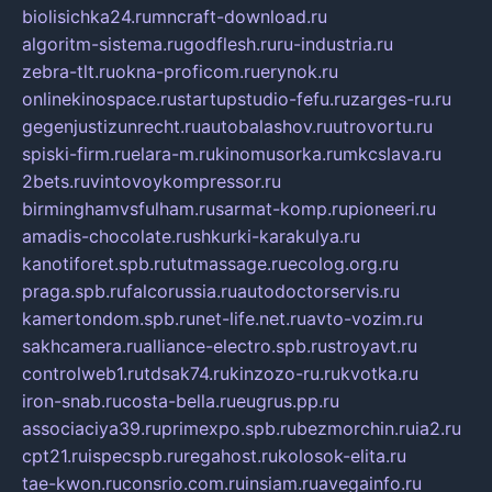
biolisichka24.ru
mncraft-download.ru
algoritm-sistema.ru
godflesh.ru
ru-industria.ru
zebra-tlt.ru
okna-proficom.ru
erynok.ru
onlinekinospace.ru
startupstudio-fefu.ru
zarges-ru.ru
gegenjustizunrecht.ru
autobalashov.ru
utrovortu.ru
spiski-firm.ru
elara-m.ru
kinomusorka.ru
mkcslava.ru
2bets.ru
vintovoykompressor.ru
birminghamvsfulham.ru
sarmat-komp.ru
pioneeri.ru
amadis-chocolate.ru
shkurki-karakulya.ru
kanotiforet.spb.ru
tutmassage.ru
ecolog.org.ru
praga.spb.ru
falcorussia.ru
autodoctorservis.ru
kamertondom.spb.ru
net-life.net.ru
avto-vozim.ru
sakhcamera.ru
alliance-electro.spb.ru
stroyavt.ru
controlweb1.ru
tdsak74.ru
kinzozo-ru.ru
kvotka.ru
iron-snab.ru
costa-bella.ru
eugrus.pp.ru
associaciya39.ru
primexpo.spb.ru
bezmorchin.ru
ia2.ru
cpt21.ru
ispecspb.ru
regahost.ru
kolosok-elita.ru
tae-kwon.ru
consrio.com.ru
insiam.ru
avegainfo.ru