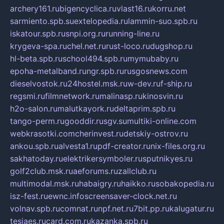
archery161.ru
bigencyclica.ru
vlast16.ru
korru.net
sarmiento.spb.su
extelopedia.ru
lammin-suo.spb.ru
iskatour.spb.ru
snpi.org.ru
running-line.ru
krygeva-spa.ru
chel.net.ru
rust-loco.ru
dugshop.ru
hl-beta.spb.ru
school494.spb.ru
mymubaby.ru
epoha-metalband.ru
ngr.spb.ru
rusgosnews.com
dieselvostok.ru
24hostel.msk.ru
w-dev.ru
f-ship.ru
regsmi.ru
filmnetwork.ru
malinasp.ru
kinosvin.ru
h2o-salon.ru
malutkayork.ru
deltaprim.spb.ru
tango-perm.ru
gooddir.ru
sgv.su
multiki-online.com
webkrasotki.com
cherinvest.ru
detskiy-ostrov.ru
ankou.spb.ru
alvesta1.ru
pdf-creator.ru
nix-files.org.ru
sakhatoday.ru
elektrikersymboler.ru
sputnikyes.ru
golf2club.msk.ru
aeforums.ru
zallclub.ru
multimodal.msk.ru
habaigry.ru
haikko.ru
sobakopedia.ru
isz-fest.ru
ewnc.info
screensaver-clock.net.ru
volnav.spb.ru
comnat.ru
npf.net.ru
7bit.pp.ru
kalugatur.ru
tesiaes.ru
card.com.ru
kazanka.spb.ru