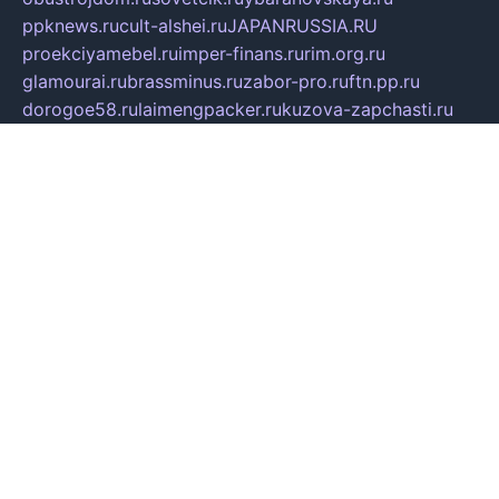
ppknews.ru
cult-alshei.ru
JAPANRUSSIA.RU
proekciyamebel.ru
imper-finans.ru
rim.org.ru
glamourai.ru
brassminus.ru
zabor-pro.ru
ftn.pp.ru
dorogoe58.ru
laimengpacker.ru
kuzova-zapchasti.ru
sageerp.ru
taxodrom.ru
dsrazvitie.ru
hardcity.net.ru
ratinghomegames.ru
topservice25.ru
gubernyan.ru
gtglasslined.ru
ii4.ru
tssport.spb.ru
andorra24.com
blackwallstreet.ru
oboimos.ru
optim-doors.com.ru
ikuch.ru
nycr.org.ru
npa21.ru
vremya-ch.spb.ru
desert000.ru
ivtorgi.ru
ifiori.ru
catalog-statei.ru
dcv.org.ru
spetsmaster174.ru
ipkameryhiseeu.ru
dum26.ru
ruspol.spb.ru
fr-opendp.ru
kam-solnyshko.ru
cheyenne-arapaho.ru
sevzapmetal.spb.ru
ted-lapidus.spb.ru
parasite-eliminator.ru
sigma-complete.ru
modernworld.ru
dama-moda.ru
eholot-group.ru
sk-nvkz.ru
DRONGOLD.RU
democratia2.ru
i-farmer.ru
mass-sport.org
jablonex.spb.ru
bookmess.ru
linkword.ru