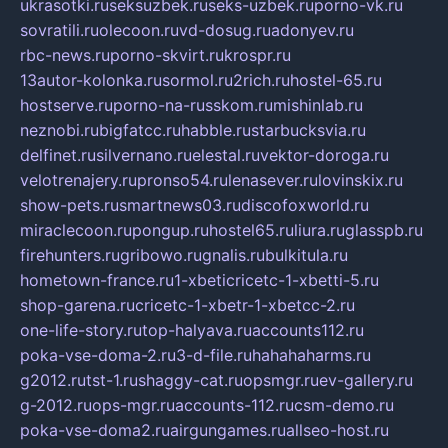
ukrasotki.ru
seksuzbek.ru
seks-uzbek.ru
porno-vk.ru
sovratili.ru
olecoon.ru
vd-dosug.ru
adonyev.ru
rbc-news.ru
porno-skvirt.ru
krospr.ru
13autor-kolonka.ru
sormol.ru
2rich.ru
hostel-65.ru
hostserve.ru
porno-na-russkom.ru
mishinlab.ru
neznobi.ru
bigfatcc.ru
habble.ru
starbucksvia.ru
delfinet.ru
silvernano.ru
elestal.ru
vektor-doroga.ru
velotrenajery.ru
pronso54.ru
lenasever.ru
lovinskix.ru
show-pets.ru
smartnews03.ru
discofoxworld.ru
miraclecoon.ru
pongup.ru
hostel65.ru
liura.ru
glasspb.ru
firehunters.ru
gribowo.ru
gnalis.ru
bulkitula.ru
hometown-france.ru
1-xbeticricetc-1-xbetti-5.ru
shop-garena.ru
cricetc-1-xbetr-1-xbetcc-2.ru
one-life-story.ru
top-halyava.ru
accounts112.ru
poka-vse-doma-2.ru
3-d-file.ru
hahahaharms.ru
g2012.ru
tst-1.ru
shaggy-cat.ru
opsmgr.ru
ev-gallery.ru
g-2012.ru
ops-mgr.ru
accounts-112.ru
csm-demo.ru
poka-vse-doma2.ru
airgungames.ru
allseo-host.ru