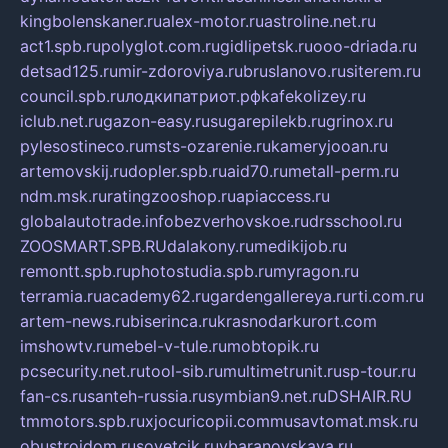
kingbolenskaner.ru
alex-motor.ru
astroline.net.ru
act1.spb.ru
polyglot.com.ru
gidlipetsk.ru
ooo-driada.ru
detsad125.ru
mir-zdoroviya.ru
bruslanovo.ru
siterem.ru
council.spb.ru
лодкипатриот.рф
kafekolizey.ru
iclub.net.ru
gazon-easy.ru
sugarepilekb.ru
grinox.ru
pylesostineco.ru
msts-ozarenie.ru
kameryjooan.ru
artemovskij.ru
dopler.spb.ru
aid70.ru
metall-perm.ru
ndm.msk.ru
ratingzooshop.ru
apiaccess.ru
globalautotrade.info
bezverhovskoe.ru
drsschool.ru
ZOOSMART.SPB.RU
dalakony.ru
medikijob.ru
remontt.spb.ru
photostudia.spb.ru
myragon.ru
terramia.ru
academy62.ru
gardengallereya.ru
rti.com.ru
artem-news.ru
biserinca.ru
krasnodarkurort.com
imshowtv.ru
mebel-v-tule.ru
mobtopik.ru
pcsecurity.net.ru
tool-sib.ru
multimetrunit.ru
sp-tour.ru
fan-cs.ru
santeh-russia.ru
symbian9.net.ru
DSHAIR.RU
tmmotors.spb.ru
xjocuricopii.com
musavtomat.msk.ru
obustrojdom.ru
sovetcik.ru
ybaranovskaya.ru