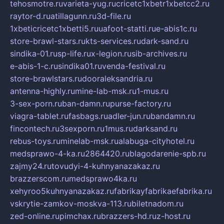
tehosmotre.ru
varieta-yug.ru
cricetc1xbetr1xbetcc2.ru
raytor-d.ru
atillagunn.ru
3d-file.ru
1xbeticricetc1xbetti5.ru
uafoot-statti.ru
e-abis1c.ru
store-brawl-stars.ru
kts-services.ru
dark-sand.ru
sindika-01.ru
sp-life.ru
x-legion.ru
sib-archives.ru
e-abis-1-c.ru
sindika01.ru
venda-festival.ru
store-brawlstars.ru
dooraleksandria.ru
antenna-highly.ru
mine-lab-msk.ru
1-mus.ru
3-sex-porn.ru
ban-damn.ru
purse-factory.ru
viagra-tablet.ru
fasbags.ru
adler-jun.ru
bandamn.ru
fincontech.ru
3sexporn.ru
1mus.ru
darksand.ru
rebus-toys.ru
minelab-msk.ru
alabuga-cityhotel.ru
medsprawo-4-ka.ru
2864420.ru
blagodarenie-spb.ru
zajmy24.ru
tovudyi-4-kuhnyanazakaz.ru
brazzerscom.ru
medsprawo4ka.ru
xehyroo5kuhnyanazakaz.ru
fabrikayfabrikaefabrika.ru
vskrytie-zamkov-moskva-113.ru
biletnadom.ru
zed-online.ru
pimchax.ru
brazzers-hd.ru
z-host.ru