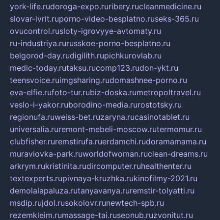
york-life.ru
doroga-expo.ru
ribery.ru
cleanmedicine.ru
slovar-ivrit.ru
porno-video-besplatno.ru
seks-365.ru
ovucontrol.ru
sloty-igrovyye-avtomaty.ru
ru-industriya.ru
russkoe-porno-besplatno.ru
belgorod-day.ru
digilith.ru
pichkurovlab.ru
medic-today.ru
taksu.ru
comp123.ru
don-ykt.ru
teensvoice.ru
imgsharing.ru
domashnee-porno.ru
eva-elfie.ru
foto-tur.ru
biz-doska.ru
metropoltravel.ru
veslo-i-yakor.ru
borodino-media.ru
rostotsky.ru
regionufa.ru
weiss-bet.ru
zaryna.ru
casinotablet.ru
universalia.ru
remont-mebeli-moscow.ru
termomur.ru
clubfisher.ru
remstirufa.ru
erdamchi.ru
doramamama.ru
muraviovka-park.ru
worldofwoman.ru
clean-dreams.ru
arkrym.ru
kristinita.ru
dircomputer.ru
healthenter.ru
textexperts.ru
pivnaya-kruzhka.ru
kinofilmy-2021.ru
demolalapaluza.ru
tanyavanya.ru
remstir-tolyatti.ru
msdip.ru
jdol.ru
sokolovr.ru
newtech-spb.ru
rezemkleim.ru
massage-tai.ru
seonub.ru
zvonitut.ru