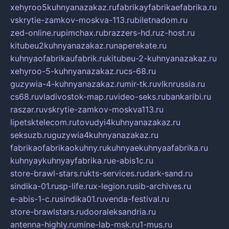
xehyroo5kuhnyanazakaz.ru
fabrikayfabrikaefabrika.ru
vskrytie-zamkov-moskva-113.ru
biletnadom.ru
zed-online.ru
pimchax.ru
brazzers-hd.ru
z-host.ru
kitubeu2kuhnyanazakaz.ru
naperekate.ru
kuhnyaofabrikaufabrik.ru
kitubeu-2-kuhnyanazakaz.ru
xehyroo-5-kuhnyanazakaz.ru
cs-68.ru
guzywia-4-kuhnyanazakaz.ru
mir-tk.ru
vlknrussia.ru
cs68.ru
vladivostok-map.ru
video-seks.ru
bankaribi.ru
raszar.ru
vskrytie-zamkov-moskva113.ru
lipetsktelecom.ru
tovudyi4kuhnyanazakaz.ru
seksuzb.ru
guzywia4kuhnyanazakaz.ru
fabrikaofabrikaokuhny.ru
kuhnyaekuhnyaafabrika.ru
kuhnyaykuhnyayfabrika.ru
e-abis1c.ru
store-brawl-stars.ru
kts-services.ru
dark-sand.ru
sindika-01.ru
sp-life.ru
x-legion.ru
sib-archives.ru
e-abis-1-c.ru
sindika01.ru
venda-festival.ru
store-brawlstars.ru
dooraleksandria.ru
antenna-highly.ru
mine-lab-msk.ru
1-mus.ru