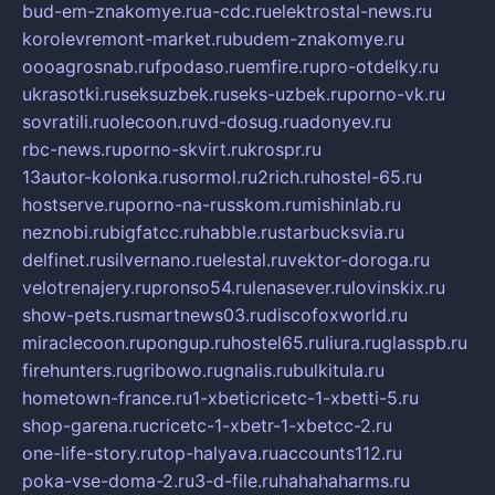
bud-em-znakomye.ru
a-cdc.ru
elektrostal-news.ru
korolevremont-market.ru
budem-znakomye.ru
oooagrosnab.ru
fpodaso.ru
emfire.ru
pro-otdelky.ru
ukrasotki.ru
seksuzbek.ru
seks-uzbek.ru
porno-vk.ru
sovratili.ru
olecoon.ru
vd-dosug.ru
adonyev.ru
rbc-news.ru
porno-skvirt.ru
krospr.ru
13autor-kolonka.ru
sormol.ru
2rich.ru
hostel-65.ru
hostserve.ru
porno-na-russkom.ru
mishinlab.ru
neznobi.ru
bigfatcc.ru
habble.ru
starbucksvia.ru
delfinet.ru
silvernano.ru
elestal.ru
vektor-doroga.ru
velotrenajery.ru
pronso54.ru
lenasever.ru
lovinskix.ru
show-pets.ru
smartnews03.ru
discofoxworld.ru
miraclecoon.ru
pongup.ru
hostel65.ru
liura.ru
glasspb.ru
firehunters.ru
gribowo.ru
gnalis.ru
bulkitula.ru
hometown-france.ru
1-xbeticricetc-1-xbetti-5.ru
shop-garena.ru
cricetc-1-xbetr-1-xbetcc-2.ru
one-life-story.ru
top-halyava.ru
accounts112.ru
poka-vse-doma-2.ru
3-d-file.ru
hahahaharms.ru