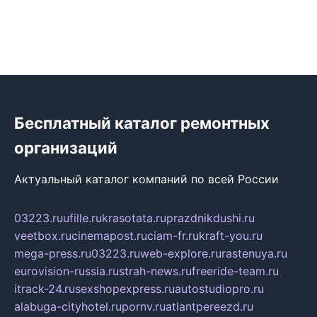
Бесплатный каталог ремонтных
организаций
Актуальный каталог компаний по всей России
03223.ru
ufille.ru
krasotata.ru
prazdnikdushi.ru
veetbox.ru
cinemapost.ru
ciam-fr.ru
kraft-you.ru
mega-press.ru
03223.ru
web-explore.ru
rastenuya.ru
eurovision-russia.ru
strah-news.ru
freeride-team.ru
itrack-24.ru
sexshopexpress.ru
autostudiopro.ru
alabuga-cityhotel.ru
pornv.ru
atlantpereezd.ru