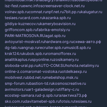
isz-fest.ru
ewnc.info
screensaver-clock.net.ru
volnav.spb.ru
comnat.ru
npf.net.ru
7bit.pp.ru
kalugatur.ru
tesiaes.ru
card.com.ru
kazanka.spb.ru
gildiya-kuznecov.ru
kameryboavision.ru
griffoncom.spb.ru
fabrika-emotsiy.ru
PARK-MATROSOVA.RU
agat.spb.ru
avtoyurist-moskva1.ru
hardware.org.ru
схема-авто.рф
dg-lab.ru
angrup.ru
recruiter.spb.ru
music8.spb.ru
krsk124.ru
kubok.spb.ru
romanofforex.ru
analitikaplus.ru
spyonline.ru
zosikamery.ru
sloboda-ural.pp.ru
AUTO-COM.SU
hohota.net
alimy.ru
online-z.com
aromat-vostoka.ru
otdelkaexp.ru
mobilvest.ru
bbd.net.ru
mebelshop.msk.ru
smp-forum.ru
bastion-td.ru
kosmoscreative.ru
avrmotors.ru
art-galadesign.ru
tiffany-c.ru
ecostep-samara.ru
d-p.spb.ru
галактика73.рф
sko.com.ru
davitamebel-spb.ru
fotsis.ru
tesiaes.ru