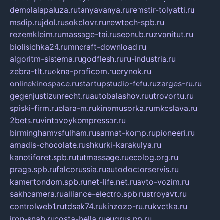
demolalapaluza.ru
tanyavanya.ru
remstir-tolyatti.ru
msdip.ru
jdol.ru
sokolovr.ru
newtech-spb.ru
rezemkleim.ru
massage-tai.ru
seonub.ru
zvonitut.ru
biolisichka24.ru
mncraft-download.ru
algoritm-sistema.ru
godflesh.ru
ru-industria.ru
zebra-tlt.ru
okna-proficom.ru
erynok.ru
onlinekinospace.ru
startupstudio-fefu.ru
zarges-ru.ru
gegenjustizunrecht.ru
autobalashov.ru
utrovortu.ru
spiski-firm.ru
elara-m.ru
kinomusorka.ru
mkcslava.ru
2bets.ru
vintovoykompressor.ru
birminghamvsfulham.ru
sarmat-komp.ru
pioneeri.ru
amadis-chocolate.ru
shkurki-karakulya.ru
kanotiforet.spb.ru
tutmassage.ru
ecolog.org.ru
praga.spb.ru
falcorussia.ru
autodoctorservis.ru
kamertondom.spb.ru
net-life.net.ru
avto-vozim.ru
sakhcamera.ru
alliance-electro.spb.ru
stroyavt.ru
controlweb1.ru
tdsak74.ru
kinzozo-ru.ru
kvotka.ru
iron-snab.ru
costa-bella.ru
eugrus.pp.ru