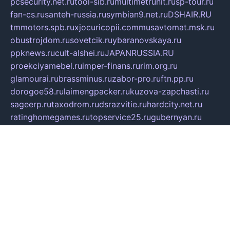
pcsecurity.net.ru
tool-sib.ru
multimetrunit.ru
sp-tour.ru
fan-cs.ru
santeh-russia.ru
symbian9.net.ru
DSHAIR.RU
tmmotors.spb.ru
xjocuricopii.com
musavtomat.msk.ru
obustrojdom.ru
sovetcik.ru
ybaranovskaya.ru
ppknews.ru
cult-alshei.ru
JAPANRUSSIA.RU
proekciyamebel.ru
imper-finans.ru
rim.org.ru
glamourai.ru
brassminus.ru
zabor-pro.ru
ftn.pp.ru
dorogoe58.ru
laimengpacker.ru
kuzova-zapchasti.ru
sageerp.ru
taxodrom.ru
dsrazvitie.ru
hardcity.net.ru
ratinghomegames.ru
topservice25.ru
gubernyan.ru
gtglasslined.ru
ii4.ru
tssport.spb.ru
andorra24.com
blackwallstreet.ru
oboimos.ru
optim-doors.com.ru
ikuch.ru
nycr.org.ru
npa21.ru
vremya-ch.spb.ru
desert000.ru
ivtorgi.ru
ifiori.ru
catalog-statei.ru
dcv.org.ru
spetsmaster174.ru
ipkameryhiseeu.ru
dum26.ru
ruspol.spb.ru
fr-opendp.ru
kam-solnyshko.ru
cheyenne-arapaho.ru
sevzapmetal.spb.ru
ted-lapidus.spb.ru
parasite-eliminator.ru