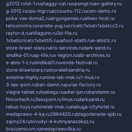
g2012.ru
tst-1.ru
shaggy-cat.ru
opsmgr.ru
ev-gallery.ru
g-2012.ru
ops-mgr.ru
accounts-112.ru
csm-demo.ru
poka-vse-doma2.ru
airgungames.ru
allseo-host.ru
tehosmotre.ru
varieta-yug.ru
cricetc1xbetr1xbetcc2.ru
raytor-d.ru
atillagunn.ru
3d-file.ru
1xbeticricetc1xbetti5.ru
uafoot-statti.ru
e-abis1c.ru
store-brawl-stars.ru
kts-services.ru
dark-sand.ru
sindika-01.ru
sp-life.ru
x-legion.ru
sib-archives.ru
e-abis-1-c.ru
sindika01.ru
venda-festival.ru
store-brawlstars.ru
dooraleksandria.ru
antenna-highly.ru
mine-lab-msk.ru
1-mus.ru
3-sex-porn.ru
ban-damn.ru
purse-factory.ru
viagra-tablet.ru
fasbags.ru
adler-jun.ru
bandamn.ru
fincontech.ru
3sexporn.ru
1mus.ru
darksand.ru
rebus-toys.ru
minelab-msk.ru
alabuga-cityhotel.ru
medsprawo-4-ka.ru
2864420.ru
blagodarenie-spb.ru
zajmy24.ru
tovudyi-4-kuhnyanazakaz.ru
brazzerscom.ru
medsprawo4ka.ru