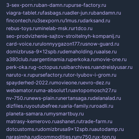
3-sex-porn.ru
ban-damn.ru
purse-factory.ru
viagra-tablet.ru
fasbags.ru
adler-jun.ru
bandamn.ru
fincontech.ru
3sexporn.ru
1mus.ru
darksand.ru
rebus-toys.ru
minelab-msk.ru
rtdco.ru
seo-prodvizhenie-sajtov-stroitelnyh-kompanij.ru
card-voice.ru
rulonnyygazon177.ru
snow-guard.ru
domizbrusa-9x12spb.ru
demaholding.ru
aalse.ru
a380club.ru
argentinamia.ru
perkoka.ru
movie-one.ru
perk-oka.ru
g-octopus.ru
sibarchives.ru
andreislyusar.ru
naruto-x.ru
pursefactory.ru
tor-lyubov-i-grom.ru
spayderhed-2022.ru
movieone.ru
evro-dez.ru
webamator.ru
ma-absolut1.ru
avtopomosch27.ru
nv-750.ru
news-plain.ru
nertansaga.ru
delanalad.ru
dizfiles.ru
youtubefree.ru
aria-family.ru
roadli.ru
planeta-samara.ru
mysmartbuy.ru
matrasy-kemerovo.ru
ashanet.ru
trade-farm.ru
dotcustoms.ru
domizbrusa9x12spb.ru
autodamp.ru
narasimha.ru
djcommodities.ru
nv750.ru
x-ton.ru