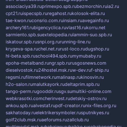
associaciya39.ru
primexpo.spb.ru
bezmorchin.ru
ia2.ru
cpt21.ru
ispecspb.ru
regahost.ru
kolosok-elita.ru
tae-kwon.ru
consrio.com.ru
insiam.ru
avegainfo.ru
archery161.ru
bigencyclica.ru
vlast16.ru
korru.net
sarmiento.spb.su
extelopedia.ru
lammin-suo.spb.ru
iskatour.spb.ru
snpi.org.ru
running-line.ru
krygeva-spa.ru
chel.net.ru
rust-loco.ru
dugshop.ru
hl-beta.spb.ru
school494.spb.ru
mymubaby.ru
epoha-metalband.ru
ngr.spb.ru
rusgosnews.com
dieselvostok.ru
24hostel.msk.ru
w-dev.ru
f-ship.ru
regsmi.ru
filmnetwork.ru
malinasp.ru
kinosvin.ru
h2o-salon.ru
malutkayork.ru
deltaprim.spb.ru
tango-perm.ru
gooddir.ru
sgv.su
multiki-online.com
webkrasotki.com
cherinvest.ru
detskiy-ostrov.ru
ankou.spb.ru
alvesta1.ru
pdf-creator.ru
nix-files.org.ru
sakhatoday.ru
elektrikersymboler.ru
sputnikyes.ru
golf2club.msk.ru
aeforums.ru
zallclub.ru
multimodal.msk.ru
habaigry.ru
haikko.ru
sobakopedia.ru