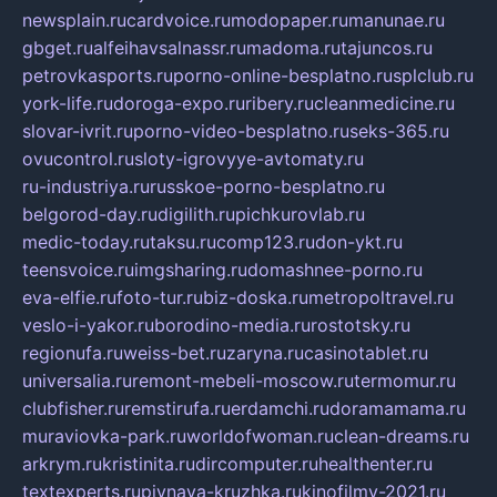
newsplain.ru
cardvoice.ru
modopaper.ru
manunae.ru
gbget.ru
alfeihavsalnassr.ru
madoma.ru
tajuncos.ru
petrovkasports.ru
porno-online-besplatno.ru
splclub.ru
york-life.ru
doroga-expo.ru
ribery.ru
cleanmedicine.ru
slovar-ivrit.ru
porno-video-besplatno.ru
seks-365.ru
ovucontrol.ru
sloty-igrovyye-avtomaty.ru
ru-industriya.ru
russkoe-porno-besplatno.ru
belgorod-day.ru
digilith.ru
pichkurovlab.ru
medic-today.ru
taksu.ru
comp123.ru
don-ykt.ru
teensvoice.ru
imgsharing.ru
domashnee-porno.ru
eva-elfie.ru
foto-tur.ru
biz-doska.ru
metropoltravel.ru
veslo-i-yakor.ru
borodino-media.ru
rostotsky.ru
regionufa.ru
weiss-bet.ru
zaryna.ru
casinotablet.ru
universalia.ru
remont-mebeli-moscow.ru
termomur.ru
clubfisher.ru
remstirufa.ru
erdamchi.ru
doramamama.ru
muraviovka-park.ru
worldofwoman.ru
clean-dreams.ru
arkrym.ru
kristinita.ru
dircomputer.ru
healthenter.ru
textexperts.ru
pivnaya-kruzhka.ru
kinofilmy-2021.ru