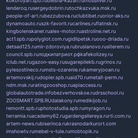
kokoroyari.spb.ru
blesna-kazan.ru
mossilver.ru
lenderoq.ru
sergeydobrin.ru
tochkazvuka.msk.ru
people-of-art.ru
bezzubova.ru
clubtibet.ru
orior-aks.ru
dynamoauto.ru
szk-favorit.ru
carlines.ru
flatnsk.ru
kingbolenskaner.ru
alex-motor.ru
astroline.net.ru
act1.spb.ru
polyglot.com.ru
gidlipetsk.ru
ooo-driada.ru
detsad125.ru
mir-zdoroviya.ru
bruslanovo.ru
siterem.ru
council.spb.ru
лодкипатриот.рф
kafekolizey.ru
iclub.net.ru
gazon-easy.ru
sugarepilekb.ru
grinox.ru
pylesostineco.ru
msts-ozarenie.ru
kameryjooan.ru
artemovskij.ru
dopler.spb.ru
aid70.ru
metall-perm.ru
ndm.msk.ru
ratingzooshop.ru
apiaccess.ru
globalautotrade.info
bezverhovskoe.ru
drsschool.ru
ZOOSMART.SPB.RU
dalakony.ru
medikijob.ru
remontt.spb.ru
photostudia.spb.ru
myragon.ru
terramia.ru
academy62.ru
gardengallereya.ru
rti.com.ru
artem-news.ru
biserinca.ru
krasnodarkurort.com
imshowtv.ru
mebel-v-tule.ru
mobtopik.ru