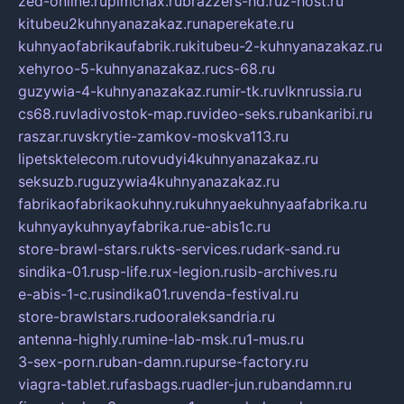
zed-online.ru
pimchax.ru
brazzers-hd.ru
z-host.ru
kitubeu2kuhnyanazakaz.ru
naperekate.ru
kuhnyaofabrikaufabrik.ru
kitubeu-2-kuhnyanazakaz.ru
xehyroo-5-kuhnyanazakaz.ru
cs-68.ru
guzywia-4-kuhnyanazakaz.ru
mir-tk.ru
vlknrussia.ru
cs68.ru
vladivostok-map.ru
video-seks.ru
bankaribi.ru
raszar.ru
vskrytie-zamkov-moskva113.ru
lipetsktelecom.ru
tovudyi4kuhnyanazakaz.ru
seksuzb.ru
guzywia4kuhnyanazakaz.ru
fabrikaofabrikaokuhny.ru
kuhnyaekuhnyaafabrika.ru
kuhnyaykuhnyayfabrika.ru
e-abis1c.ru
store-brawl-stars.ru
kts-services.ru
dark-sand.ru
sindika-01.ru
sp-life.ru
x-legion.ru
sib-archives.ru
e-abis-1-c.ru
sindika01.ru
venda-festival.ru
store-brawlstars.ru
dooraleksandria.ru
antenna-highly.ru
mine-lab-msk.ru
1-mus.ru
3-sex-porn.ru
ban-damn.ru
purse-factory.ru
viagra-tablet.ru
fasbags.ru
adler-jun.ru
bandamn.ru