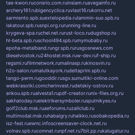
tae-kwon.ru
consrio.com.ru
insiam.ru
avegainfo.ru
archery161.ru
bigencyclica.ru
vlast16.ru
korru.net
sarmiento.spb.su
extelopedia.ru
lammin-suo.spb.ru
iskatour.spb.ru
snpi.org.ru
running-line.ru
krygeva-spa.ru
chel.net.ru
rust-loco.ru
dugshop.ru
hl-beta.spb.ru
school494.spb.ru
mymubaby.ru
epoha-metalband.ru
ngr.spb.ru
rusgosnews.com
dieselvostok.ru
24hostel.msk.ru
w-dev.ru
f-ship.ru
regsmi.ru
filmnetwork.ru
malinasp.ru
kinosvin.ru
h2o-salon.ru
malutkayork.ru
deltaprim.spb.ru
tango-perm.ru
gooddir.ru
sgv.su
multiki-online.com
webkrasotki.com
cherinvest.ru
detskiy-ostrov.ru
ankou.spb.ru
alvesta1.ru
pdf-creator.ru
nix-files.org.ru
sakhatoday.ru
elektrikersymboler.ru
sputnikyes.ru
golf2club.msk.ru
aeforums.ru
zallclub.ru
multimodal.msk.ru
habaigry.ru
haikko.ru
sobakopedia.ru
isz-fest.ru
ewnc.info
screensaver-clock.net.ru
volnav.spb.ru
comnat.ru
npf.net.ru
7bit.pp.ru
kalugatur.ru