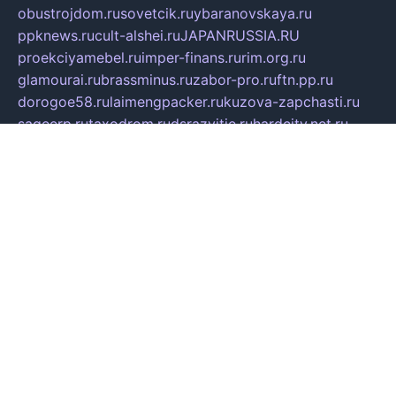
obustrojdom.ru
sovetcik.ru
ybaranovskaya.ru
ppknews.ru
cult-alshei.ru
JAPANRUSSIA.RU
proekciyamebel.ru
imper-finans.ru
rim.org.ru
glamourai.ru
brassminus.ru
zabor-pro.ru
ftn.pp.ru
dorogoe58.ru
laimengpacker.ru
kuzova-zapchasti.ru
sageerp.ru
taxodrom.ru
dsrazvitie.ru
hardcity.net.ru
ratinghomegames.ru
topservice25.ru
gubernyan.ru
gtglasslined.ru
ii4.ru
tssport.spb.ru
andorra24.com
blackwallstreet.ru
oboimos.ru
optim-doors.com.ru
ikuch.ru
nycr.org.ru
npa21.ru
vremya-ch.spb.ru
desert000.ru
ivtorgi.ru
ifiori.ru
catalog-statei.ru
dcv.org.ru
spetsmaster174.ru
ipkameryhiseeu.ru
dum26.ru
ruspol.spb.ru
fr-opendp.ru
kam-solnyshko.ru
cheyenne-arapaho.ru
sevzapmetal.spb.ru
ted-lapidus.spb.ru
parasite-eliminator.ru
sigma-complete.ru
modernworld.ru
dama-moda.ru
eholot-group.ru
sk-nvkz.ru
DRONGOLD.RU
democratia2.ru
i-farmer.ru
mass-sport.org