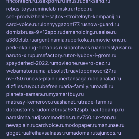
fincontech.ru
3sexporn.ru
1mus.ru
darksand.ru
rebus-toys.ru
minelab-msk.ru
rtdco.ru
seo-prodvizhenie-sajtov-stroitelnyh-kompanij.ru
card-voice.ru
rulonnyygazon177.ru
snow-guard.ru
domizbrusa-9x12spb.ru
demaholding.ru
aalse.ru
a380club.ru
argentinamia.ru
perkoka.ru
movie-one.ru
perk-oka.ru
g-octopus.ru
sibarchives.ru
andreislyusar.ru
naruto-x.ru
pursefactory.ru
tor-lyubov-i-grom.ru
spayderhed-2022.ru
movieone.ru
evro-dez.ru
webamator.ru
ma-absolut1.ru
avtopomosch27.ru
nv-750.ru
news-plain.ru
nertansaga.ru
delanalad.ru
dizfiles.ru
youtubefree.ru
aria-family.ru
roadli.ru
planeta-samara.ru
mysmartbuy.ru
matrasy-kemerovo.ru
ashanet.ru
trade-farm.ru
dotcustoms.ru
domizbrusa9x12spb.ru
autodamp.ru
narasimha.ru
djcommodities.ru
nv750.ru
x-ton.ru
newsplain.ru
cardvoice.ru
modopaper.ru
manunae.ru
gbget.ru
alfeihavsalnassr.ru
madoma.ru
tajuncos.ru