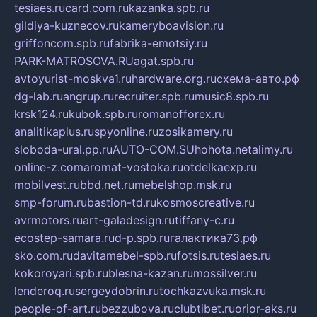
tesiaes.ru
card.com.ru
kazanka.spb.ru
gildiya-kuznecov.ru
kameryboavision.ru
griffoncom.spb.ru
fabrika-emotsiy.ru
PARK-MATROSOVA.RU
agat.spb.ru
avtoyurist-moskva1.ru
hardware.org.ru
схема-авто.рф
dg-lab.ru
angrup.ru
recruiter.spb.ru
music8.spb.ru
krsk124.ru
kubok.spb.ru
romanofforex.ru
analitikaplus.ru
spyonline.ru
zosikamery.ru
sloboda-ural.pp.ru
AUTO-COM.SU
hohota.net
alimy.ru
online-z.com
aromat-vostoka.ru
otdelkaexp.ru
mobilvest.ru
bbd.net.ru
mebelshop.msk.ru
smp-forum.ru
bastion-td.ru
kosmoscreative.ru
avrmotors.ru
art-galadesign.ru
tiffany-c.ru
ecostep-samara.ru
d-p.spb.ru
галактика73.рф
sko.com.ru
davitamebel-spb.ru
fotsis.ru
tesiaes.ru
kokoroyari.spb.ru
blesna-kazan.ru
mossilver.ru
lenderoq.ru
sergeydobrin.ru
tochkazvuka.msk.ru
people-of-art.ru
bezzubova.ru
clubtibet.ru
orior-aks.ru