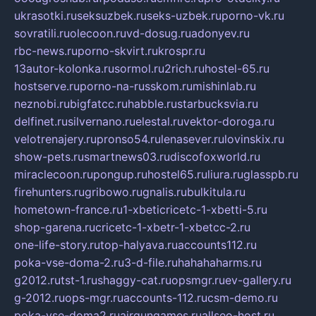
ukrasotki.ru
seksuzbek.ru
seks-uzbek.ru
porno-vk.ru
sovratili.ru
olecoon.ru
vd-dosug.ru
adonyev.ru
rbc-news.ru
porno-skvirt.ru
krospr.ru
13autor-kolonka.ru
sormol.ru
2rich.ru
hostel-65.ru
hostserve.ru
porno-na-russkom.ru
mishinlab.ru
neznobi.ru
bigfatcc.ru
habble.ru
starbucksvia.ru
delfinet.ru
silvernano.ru
elestal.ru
vektor-doroga.ru
velotrenajery.ru
pronso54.ru
lenasever.ru
lovinskix.ru
show-pets.ru
smartnews03.ru
discofoxworld.ru
miraclecoon.ru
pongup.ru
hostel65.ru
liura.ru
glasspb.ru
firehunters.ru
gribowo.ru
gnalis.ru
bulkitula.ru
hometown-france.ru
1-xbeticricetc-1-xbetti-5.ru
shop-garena.ru
cricetc-1-xbetr-1-xbetcc-2.ru
one-life-story.ru
top-halyava.ru
accounts112.ru
poka-vse-doma-2.ru
3-d-file.ru
hahahaharms.ru
g2012.ru
tst-1.ru
shaggy-cat.ru
opsmgr.ru
ev-gallery.ru
g-2012.ru
ops-mgr.ru
accounts-112.ru
csm-demo.ru
poka-vse-doma2.ru
airgungames.ru
allseo-host.ru