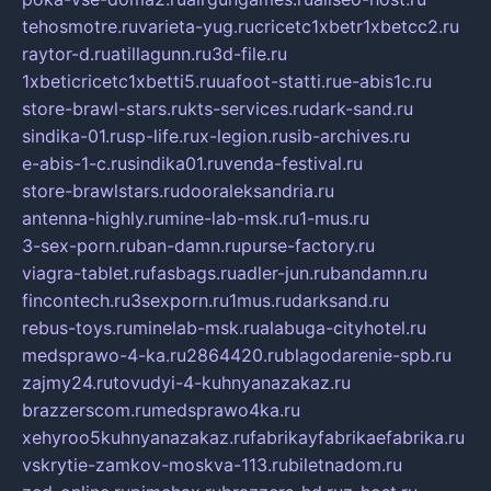
tehosmotre.ru
varieta-yug.ru
cricetc1xbetr1xbetcc2.ru
raytor-d.ru
atillagunn.ru
3d-file.ru
1xbeticricetc1xbetti5.ru
uafoot-statti.ru
e-abis1c.ru
store-brawl-stars.ru
kts-services.ru
dark-sand.ru
sindika-01.ru
sp-life.ru
x-legion.ru
sib-archives.ru
e-abis-1-c.ru
sindika01.ru
venda-festival.ru
store-brawlstars.ru
dooraleksandria.ru
antenna-highly.ru
mine-lab-msk.ru
1-mus.ru
3-sex-porn.ru
ban-damn.ru
purse-factory.ru
viagra-tablet.ru
fasbags.ru
adler-jun.ru
bandamn.ru
fincontech.ru
3sexporn.ru
1mus.ru
darksand.ru
rebus-toys.ru
minelab-msk.ru
alabuga-cityhotel.ru
medsprawo-4-ka.ru
2864420.ru
blagodarenie-spb.ru
zajmy24.ru
tovudyi-4-kuhnyanazakaz.ru
brazzerscom.ru
medsprawo4ka.ru
xehyroo5kuhnyanazakaz.ru
fabrikayfabrikaefabrika.ru
vskrytie-zamkov-moskva-113.ru
biletnadom.ru