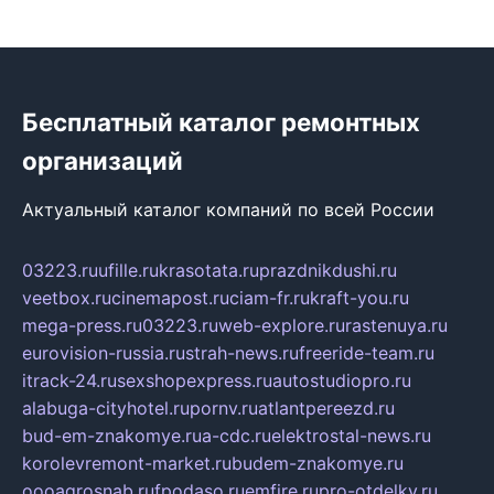
Бесплатный каталог ремонтных
организаций
Актуальный каталог компаний по всей России
03223.ru
ufille.ru
krasotata.ru
prazdnikdushi.ru
veetbox.ru
cinemapost.ru
ciam-fr.ru
kraft-you.ru
mega-press.ru
03223.ru
web-explore.ru
rastenuya.ru
eurovision-russia.ru
strah-news.ru
freeride-team.ru
itrack-24.ru
sexshopexpress.ru
autostudiopro.ru
alabuga-cityhotel.ru
pornv.ru
atlantpereezd.ru
bud-em-znakomye.ru
a-cdc.ru
elektrostal-news.ru
korolevremont-market.ru
budem-znakomye.ru
oooagrosnab.ru
fpodaso.ru
emfire.ru
pro-otdelky.ru