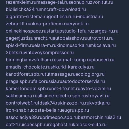
rezemkleim.ru
massage-tai.ru
seonub.ru
zvonitut.ru
biolisichka24.ru
mncraft-download.ru
algoritm-sistema.ru
godflesh.ru
ru-industria.ru
zebra-tlt.ru
okna-proficom.ru
erynok.ru
onlinekinospace.ru
startupstudio-fefu.ru
zarges-ru.ru
gegenjustizunrecht.ru
autobalashov.ru
utrovortu.ru
spiski-firm.ru
elara-m.ru
kinomusorka.ru
mkcslava.ru
2bets.ru
vintovoykompressor.ru
birminghamvsfulham.ru
sarmat-komp.ru
pioneeri.ru
amadis-chocolate.ru
shkurki-karakulya.ru
kanotiforet.spb.ru
tutmassage.ru
ecolog.org.ru
praga.spb.ru
falcorussia.ru
autodoctorservis.ru
kamertondom.spb.ru
net-life.net.ru
avto-vozim.ru
sakhcamera.ru
alliance-electro.spb.ru
stroyavt.ru
controlweb1.ru
tdsak74.ru
kinzozo-ru.ru
kvotka.ru
iron-snab.ru
costa-bella.ru
eugrus.pp.ru
associaciya39.ru
primexpo.spb.ru
bezmorchin.ru
ia2.ru
cpt21.ru
ispecspb.ru
regahost.ru
kolosok-elita.ru