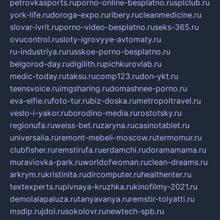
petrovkasports.ru
porno-online-besplatno.ru
splclub.ru
york-life.ru
doroga-expo.ru
ribery.ru
cleanmedicine.ru
slovar-ivrit.ru
porno-video-besplatno.ru
seks-365.ru
ovucontrol.ru
sloty-igrovyye-avtomaty.ru
ru-industriya.ru
russkoe-porno-besplatno.ru
belgorod-day.ru
digilith.ru
pichkurovlab.ru
medic-today.ru
taksu.ru
comp123.ru
don-ykt.ru
teensvoice.ru
imgsharing.ru
domashnee-porno.ru
eva-elfie.ru
foto-tur.ru
biz-doska.ru
metropoltravel.ru
veslo-i-yakor.ru
borodino-media.ru
rostotsky.ru
regionufa.ru
weiss-bet.ru
zaryna.ru
casinotablet.ru
universalia.ru
remont-mebeli-moscow.ru
termomur.ru
clubfisher.ru
remstirufa.ru
erdamchi.ru
doramamama.ru
muraviovka-park.ru
worldofwoman.ru
clean-dreams.ru
arkrym.ru
kristinita.ru
dircomputer.ru
healthenter.ru
textexperts.ru
pivnaya-kruzhka.ru
kinofilmy-2021.ru
demolalapaluza.ru
tanyavanya.ru
remstir-tolyatti.ru
msdip.ru
jdol.ru
sokolovr.ru
newtech-spb.ru