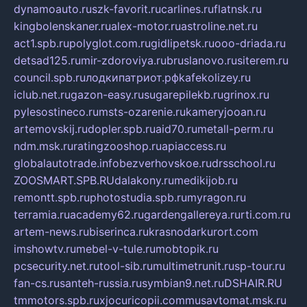
dynamoauto.ru
szk-favorit.ru
carlines.ru
flatnsk.ru
kingbolenskaner.ru
alex-motor.ru
astroline.net.ru
act1.spb.ru
polyglot.com.ru
gidlipetsk.ru
ooo-driada.ru
detsad125.ru
mir-zdoroviya.ru
bruslanovo.ru
siterem.ru
council.spb.ru
лодкипатриот.рф
kafekolizey.ru
iclub.net.ru
gazon-easy.ru
sugarepilekb.ru
grinox.ru
pylesostineco.ru
msts-ozarenie.ru
kameryjooan.ru
artemovskij.ru
dopler.spb.ru
aid70.ru
metall-perm.ru
ndm.msk.ru
ratingzooshop.ru
apiaccess.ru
globalautotrade.info
bezverhovskoe.ru
drsschool.ru
ZOOSMART.SPB.RU
dalakony.ru
medikijob.ru
remontt.spb.ru
photostudia.spb.ru
myragon.ru
terramia.ru
academy62.ru
gardengallereya.ru
rti.com.ru
artem-news.ru
biserinca.ru
krasnodarkurort.com
imshowtv.ru
mebel-v-tule.ru
mobtopik.ru
pcsecurity.net.ru
tool-sib.ru
multimetrunit.ru
sp-tour.ru
fan-cs.ru
santeh-russia.ru
symbian9.net.ru
DSHAIR.RU
tmmotors.spb.ru
xjocuricopii.com
musavtomat.msk.ru