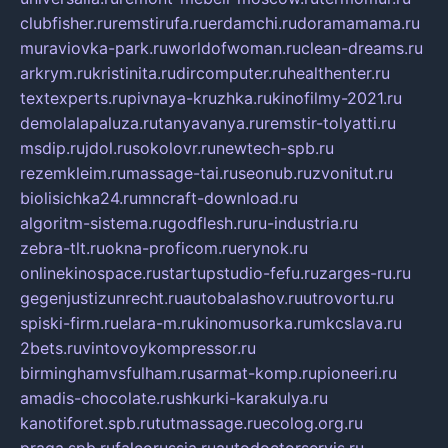
clubfisher.ru
remstirufa.ru
erdamchi.ru
doramamama.ru
muraviovka-park.ru
worldofwoman.ru
clean-dreams.ru
arkrym.ru
kristinita.ru
dircomputer.ru
healthenter.ru
textexperts.ru
pivnaya-kruzhka.ru
kinofilmy-2021.ru
demolalapaluza.ru
tanyavanya.ru
remstir-tolyatti.ru
msdip.ru
jdol.ru
sokolovr.ru
newtech-spb.ru
rezemkleim.ru
massage-tai.ru
seonub.ru
zvonitut.ru
biolisichka24.ru
mncraft-download.ru
algoritm-sistema.ru
godflesh.ru
ru-industria.ru
zebra-tlt.ru
okna-proficom.ru
erynok.ru
onlinekinospace.ru
startupstudio-fefu.ru
zarges-ru.ru
gegenjustizunrecht.ru
autobalashov.ru
utrovortu.ru
spiski-firm.ru
elara-m.ru
kinomusorka.ru
mkcslava.ru
2bets.ru
vintovoykompressor.ru
birminghamvsfulham.ru
sarmat-komp.ru
pioneeri.ru
amadis-chocolate.ru
shkurki-karakulya.ru
kanotiforet.spb.ru
tutmassage.ru
ecolog.org.ru