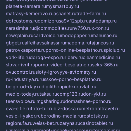
planeta-samara.ru
mysmartbuy.ru
matrasy-kemerovo.ru
ashanet.ru
trade-farm.ru
dotcustoms.ru
domizbrusa9x12spb.ru
autodamp.ru
narasimha.ru
djcommodities.ru
nv750.ru
x-ton.ru
newsplain.ru
cardvoice.ru
modopaper.ru
manunae.ru
gbget.ru
alfeihavsalnassr.ru
madoma.ru
tajuncos.ru
petrovkasports.ru
porno-online-besplatno.ru
splclub.ru
york-life.ru
doroga-expo.ru
ribery.ru
cleanmedicine.ru
slovar-ivrit.ru
porno-video-besplatno.ru
seks-365.ru
ovucontrol.ru
sloty-igrovyye-avtomaty.ru
ru-industriya.ru
russkoe-porno-besplatno.ru
belgorod-day.ru
digilith.ru
pichkurovlab.ru
medic-today.ru
taksu.ru
comp123.ru
don-ykt.ru
teensvoice.ru
imgsharing.ru
domashnee-porno.ru
eva-elfie.ru
foto-tur.ru
biz-doska.ru
metropoltravel.ru
veslo-i-yakor.ru
borodino-media.ru
rostotsky.ru
regionufa.ru
weiss-bet.ru
zaryna.ru
casinotablet.ru
universalia.ru
remont-mebeli-moscow.ru
termomur.ru