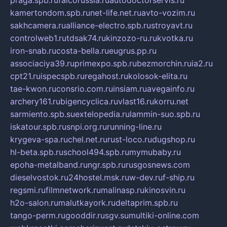
praga.spb.ru
falcorussia.ru
autodoctorservis.ru
kamertondom.spb.ru
net-life.net.ru
avto-vozim.ru
sakhcamera.ru
alliance-electro.spb.ru
stroyavt.ru
controlweb1.ru
tdsak74.ru
kinzozo-ru.ru
kvotka.ru
iron-snab.ru
costa-bella.ru
eugrus.pp.ru
associaciya39.ru
primexpo.spb.ru
bezmorchin.ru
ia2.ru
cpt21.ru
ispecspb.ru
regahost.ru
kolosok-elita.ru
tae-kwon.ru
consrio.com.ru
insiam.ru
avegainfo.ru
archery161.ru
bigencyclica.ru
vlast16.ru
korru.net
sarmiento.spb.su
extelopedia.ru
lammin-suo.spb.ru
iskatour.spb.ru
snpi.org.ru
running-line.ru
krygeva-spa.ru
chel.net.ru
rust-loco.ru
dugshop.ru
hl-beta.spb.ru
school494.spb.ru
mymubaby.ru
epoha-metalband.ru
ngr.spb.ru
rusgosnews.com
dieselvostok.ru
24hostel.msk.ru
w-dev.ru
f-ship.ru
regsmi.ru
filmnetwork.ru
malinasp.ru
kinosvin.ru
h2o-salon.ru
malutkayork.ru
deltaprim.spb.ru
tango-perm.ru
gooddir.ru
sgv.su
multiki-online.com