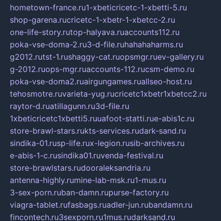
hometown-france.ru
1-xbeticricetc-1-xbetti-5.ru
shop-garena.ru
cricetc-1-xbetr-1-xbetcc-2.ru
one-life-story.ru
top-halyava.ru
accounts112.ru
poka-vse-doma-2.ru
3-d-file.ru
hahahaharms.ru
g2012.ru
tst-1.ru
shaggy-cat.ru
opsmgr.ru
ev-gallery.ru
g-2012.ru
ops-mgr.ru
accounts-112.ru
csm-demo.ru
poka-vse-doma2.ru
airgungames.ru
allseo-host.ru
tehosmotre.ru
varieta-yug.ru
cricetc1xbetr1xbetcc2.ru
raytor-d.ru
atillagunn.ru
3d-file.ru
1xbeticricetc1xbetti5.ru
uafoot-statti.ru
e-abis1c.ru
store-brawl-stars.ru
kts-services.ru
dark-sand.ru
sindika-01.ru
sp-life.ru
x-legion.ru
sib-archives.ru
e-abis-1-c.ru
sindika01.ru
venda-festival.ru
store-brawlstars.ru
dooraleksandria.ru
antenna-highly.ru
mine-lab-msk.ru
1-mus.ru
3-sex-porn.ru
ban-damn.ru
purse-factory.ru
viagra-tablet.ru
fasbags.ru
adler-jun.ru
bandamn.ru
fincontech.ru
3sexporn.ru
1mus.ru
darksand.ru