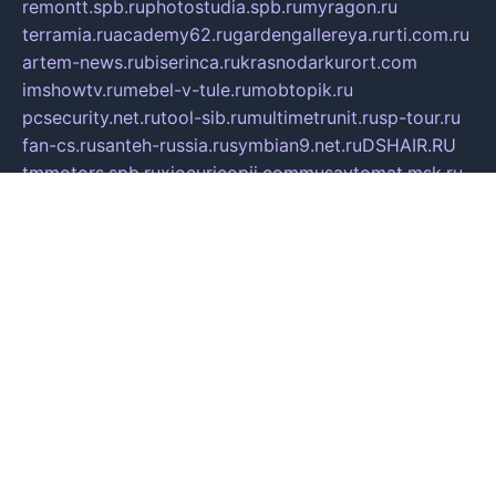
remontt.spb.ru
photostudia.spb.ru
myragon.ru
terramia.ru
academy62.ru
gardengallereya.ru
rti.com.ru
artem-news.ru
biserinca.ru
krasnodarkurort.com
imshowtv.ru
mebel-v-tule.ru
mobtopik.ru
pcsecurity.net.ru
tool-sib.ru
multimetrunit.ru
sp-tour.ru
fan-cs.ru
santeh-russia.ru
symbian9.net.ru
DSHAIR.RU
tmmotors.spb.ru
xjocuricopii.com
musavtomat.msk.ru
obustrojdom.ru
sovetcik.ru
ybaranovskaya.ru
ppknews.ru
cult-alshei.ru
JAPANRUSSIA.RU
proekciyamebel.ru
imper-finans.ru
rim.org.ru
glamourai.ru
brassminus.ru
zabor-pro.ru
ftn.pp.ru
dorogoe58.ru
laimengpacker.ru
kuzova-zapchasti.ru
sageerp.ru
taxodrom.ru
dsrazvitie.ru
hardcity.net.ru
ratinghomegames.ru
topservice25.ru
gubernyan.ru
gtglasslined.ru
ii4.ru
tssport.spb.ru
andorra24.com
blackwallstreet.ru
oboimos.ru
optim-doors.com.ru
ikuch.ru
nycr.org.ru
npa21.ru
vremya-ch.spb.ru
desert000.ru
ivtorgi.ru
ifiori.ru
catalog-statei.ru