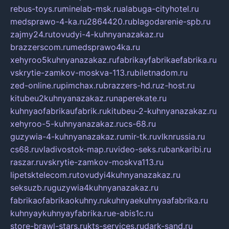
rebus-toys.ru
minelab-msk.ru
alabuga-cityhotel.ru
medsprawo-4-ka.ru
2864420.ru
blagodarenie-spb.ru
zajmy24.ru
tovudyi-4-kuhnyanazakaz.ru
brazzerscom.ru
medsprawo4ka.ru
xehyroo5kuhnyanazakaz.ru
fabrikayfabrikaefabrika.ru
vskrytie-zamkov-moskva-113.ru
biletnadom.ru
zed-online.ru
pimchax.ru
brazzers-hd.ru
z-host.ru
kitubeu2kuhnyanazakaz.ru
naperekate.ru
kuhnyaofabrikaufabrik.ru
kitubeu-2-kuhnyanazakaz.ru
xehyroo-5-kuhnyanazakaz.ru
cs-68.ru
guzywia-4-kuhnyanazakaz.ru
mir-tk.ru
vlknrussia.ru
cs68.ru
vladivostok-map.ru
video-seks.ru
bankaribi.ru
raszar.ru
vskrytie-zamkov-moskva113.ru
lipetsktelecom.ru
tovudyi4kuhnyanazakaz.ru
seksuzb.ru
guzywia4kuhnyanazakaz.ru
fabrikaofabrikaokuhny.ru
kuhnyaekuhnyaafabrika.ru
kuhnyaykuhnyayfabrika.ru
e-abis1c.ru
store-brawl-stars.ru
kts-services.ru
dark-sand.ru