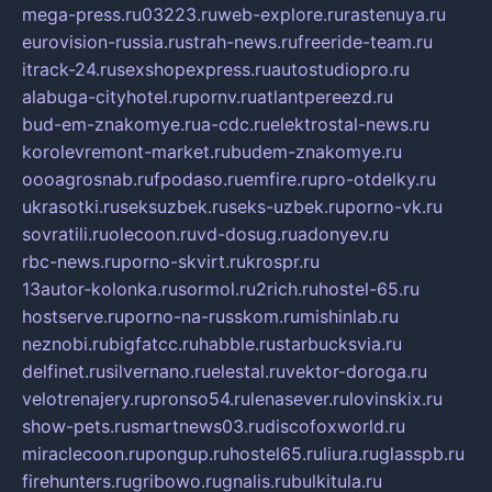
mega-press.ru
03223.ru
web-explore.ru
rastenuya.ru
eurovision-russia.ru
strah-news.ru
freeride-team.ru
itrack-24.ru
sexshopexpress.ru
autostudiopro.ru
alabuga-cityhotel.ru
pornv.ru
atlantpereezd.ru
bud-em-znakomye.ru
a-cdc.ru
elektrostal-news.ru
korolevremont-market.ru
budem-znakomye.ru
oooagrosnab.ru
fpodaso.ru
emfire.ru
pro-otdelky.ru
ukrasotki.ru
seksuzbek.ru
seks-uzbek.ru
porno-vk.ru
sovratili.ru
olecoon.ru
vd-dosug.ru
adonyev.ru
rbc-news.ru
porno-skvirt.ru
krospr.ru
13autor-kolonka.ru
sormol.ru
2rich.ru
hostel-65.ru
hostserve.ru
porno-na-russkom.ru
mishinlab.ru
neznobi.ru
bigfatcc.ru
habble.ru
starbucksvia.ru
delfinet.ru
silvernano.ru
elestal.ru
vektor-doroga.ru
velotrenajery.ru
pronso54.ru
lenasever.ru
lovinskix.ru
show-pets.ru
smartnews03.ru
discofoxworld.ru
miraclecoon.ru
pongup.ru
hostel65.ru
liura.ru
glasspb.ru
firehunters.ru
gribowo.ru
gnalis.ru
bulkitula.ru