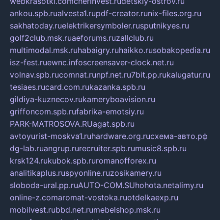
webkrasotki.com
cherinvest.ru
detskiy-ostrov.ru
ankou.spb.ru
alvesta1.ru
pdf-creator.ru
nix-files.org.ru
sakhatoday.ru
elektrikersymboler.ru
sputnikyes.ru
golf2club.msk.ru
aeforums.ru
zallclub.ru
multimodal.msk.ru
habaigry.ru
haikko.ru
sobakopedia.ru
isz-fest.ru
ewnc.info
screensaver-clock.net.ru
volnav.spb.ru
comnat.ru
npf.net.ru
7bit.pp.ru
kalugatur.ru
tesiaes.ru
card.com.ru
kazanka.spb.ru
gildiya-kuznecov.ru
kameryboavision.ru
griffoncom.spb.ru
fabrika-emotsiy.ru
PARK-MATROSOVA.RU
agat.spb.ru
avtoyurist-moskva1.ru
hardware.org.ru
схема-авто.рф
dg-lab.ru
angrup.ru
recruiter.spb.ru
music8.spb.ru
krsk124.ru
kubok.spb.ru
romanofforex.ru
analitikaplus.ru
spyonline.ru
zosikamery.ru
sloboda-ural.pp.ru
AUTO-COM.SU
hohota.net
alimy.ru
online-z.com
aromat-vostoka.ru
otdelkaexp.ru
mobilvest.ru
bbd.net.ru
mebelshop.msk.ru