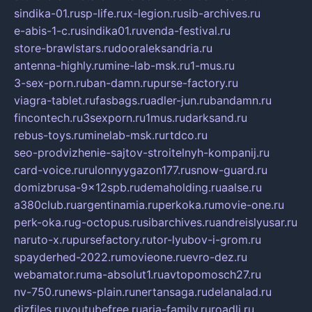
sindika-01.ru
sp-life.ru
x-legion.ru
sib-archives.ru
e-abis-1-c.ru
sindika01.ru
venda-festival.ru
store-brawlstars.ru
dooraleksandria.ru
antenna-highly.ru
mine-lab-msk.ru
1-mus.ru
3-sex-porn.ru
ban-damn.ru
purse-factory.ru
viagra-tablet.ru
fasbags.ru
adler-jun.ru
bandamn.ru
fincontech.ru
3sexporn.ru
1mus.ru
darksand.ru
rebus-toys.ru
minelab-msk.ru
rtdco.ru
seo-prodvizhenie-sajtov-stroitelnyh-kompanij.ru
card-voice.ru
rulonnyygazon177.ru
snow-guard.ru
domizbrusa-9x12spb.ru
demaholding.ru
aalse.ru
a380club.ru
argentinamia.ru
perkoka.ru
movie-one.ru
perk-oka.ru
g-octopus.ru
sibarchives.ru
andreislyusar.ru
naruto-x.ru
pursefactory.ru
tor-lyubov-i-grom.ru
spayderhed-2022.ru
movieone.ru
evro-dez.ru
webamator.ru
ma-absolut1.ru
avtopomosch27.ru
nv-750.ru
news-plain.ru
nertansaga.ru
delanalad.ru
dizfiles.ru
youtubefree.ru
aria-family.ru
roadli.ru