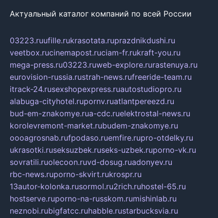
Актуальный каталог компаний по всей России
03223.ru
ufille.ru
krasotata.ru
prazdnikdushi.ru
veetbox.ru
cinemapost.ru
ciam-fr.ru
kraft-you.ru
mega-press.ru
03223.ru
web-explore.ru
rastenuya.ru
eurovision-russia.ru
strah-news.ru
freeride-team.ru
itrack-24.ru
sexshopexpress.ru
autostudiopro.ru
alabuga-cityhotel.ru
pornv.ru
atlantpereezd.ru
bud-em-znakomye.ru
a-cdc.ru
elektrostal-news.ru
korolevremont-market.ru
budem-znakomye.ru
oooagrosnab.ru
fpodaso.ru
emfire.ru
pro-otdelky.ru
ukrasotki.ru
seksuzbek.ru
seks-uzbek.ru
porno-vk.ru
sovratili.ru
olecoon.ru
vd-dosug.ru
adonyev.ru
rbc-news.ru
porno-skvirt.ru
krospr.ru
13autor-kolonka.ru
sormol.ru
2rich.ru
hostel-65.ru
hostserve.ru
porno-na-russkom.ru
mishinlab.ru
neznobi.ru
bigfatcc.ru
habble.ru
starbucksvia.ru