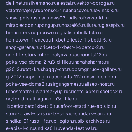
delfinet.ru
silvernano.ru
elestal.ru
vektor-doroga.ru
velotrenajery.ru
pronso54.ru
lenasever.ru
lovinskix.ru
show-pets.ru
smartnews03.ru
discofoxworld.ru
miraclecoon.ru
pongup.ru
hostel65.ru
liura.ru
glasspb.ru
firehunters.ru
gribowo.ru
gnalis.ru
bulkitula.ru
hometown-france.ru
1-xbeticricetc-1-xbetti-5.ru
shop-garena.ru
cricetc-1-xbetr-1-xbetcc-2.ru
one-life-story.ru
top-halyava.ru
accounts112.ru
poka-vse-doma-2.ru
3-d-file.ru
hahahaharms.ru
g2012.ru
tst-1.ru
shaggy-cat.ru
opsmgr.ru
ev-gallery.ru
g-2012.ru
ops-mgr.ru
accounts-112.ru
csm-demo.ru
poka-vse-doma2.ru
airgungames.ru
allseo-host.ru
tehosmotre.ru
varieta-yug.ru
cricetc1xbetr1xbetcc2.ru
raytor-d.ru
atillagunn.ru
3d-file.ru
1xbeticricetc1xbetti5.ru
uafoot-statti.ru
e-abis1c.ru
store-brawl-stars.ru
kts-services.ru
dark-sand.ru
sindika-01.ru
sp-life.ru
x-legion.ru
sib-archives.ru
e-abis-1-c.ru
sindika01.ru
venda-festival.ru