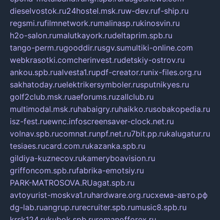
dieselvostok.ru
24hostel.msk.ru
w-dev.ru
f-ship.ru
regsmi.ru
filmnetwork.ru
malinasp.ru
kinosvin.ru
h2o-salon.ru
malutkayork.ru
deltaprim.spb.ru
tango-perm.ru
gooddir.ru
sgv.su
multiki-online.com
webkrasotki.com
cherinvest.ru
detskiy-ostrov.ru
ankou.spb.ru
alvesta1.ru
pdf-creator.ru
nix-files.org.ru
sakhatoday.ru
elektrikersymboler.ru
sputnikyes.ru
golf2club.msk.ru
aeforums.ru
zallclub.ru
multimodal.msk.ru
habaigry.ru
haikko.ru
sobakopedia.ru
isz-fest.ru
ewnc.info
screensaver-clock.net.ru
volnav.spb.ru
comnat.ru
npf.net.ru
7bit.pp.ru
kalugatur.ru
tesiaes.ru
card.com.ru
kazanka.spb.ru
gildiya-kuznecov.ru
kameryboavision.ru
griffoncom.spb.ru
fabrika-emotsiy.ru
PARK-MATROSOVA.RU
agat.spb.ru
avtoyurist-moskva1.ru
hardware.org.ru
схема-авто.рф
dg-lab.ru
angrup.ru
recruiter.spb.ru
music8.spb.ru
krsk124.ru
kubok.spb.ru
romanofforex.ru