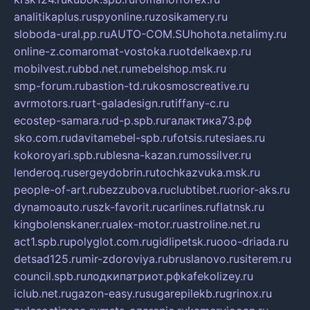
analitikaplus.ru
spyonline.ru
zosikamery.ru
sloboda-ural.pp.ru
AUTO-COM.SU
hohota.net
alimy.ru
online-z.com
aromat-vostoka.ru
otdelkaexp.ru
mobilvest.ru
bbd.net.ru
mebelshop.msk.ru
smp-forum.ru
bastion-td.ru
kosmoscreative.ru
avrmotors.ru
art-galadesign.ru
tiffany-c.ru
ecostep-samara.ru
d-p.spb.ru
галактика73.рф
sko.com.ru
davitamebel-spb.ru
fotsis.ru
tesiaes.ru
kokoroyari.spb.ru
blesna-kazan.ru
mossilver.ru
lenderoq.ru
sergeydobrin.ru
tochkazvuka.msk.ru
people-of-art.ru
bezzubova.ru
clubtibet.ru
orior-aks.ru
dynamoauto.ru
szk-favorit.ru
carlines.ru
flatnsk.ru
kingbolenskaner.ru
alex-motor.ru
astroline.net.ru
act1.spb.ru
polyglot.com.ru
gidlipetsk.ru
ooo-driada.ru
detsad125.ru
mir-zdoroviya.ru
bruslanovo.ru
siterem.ru
council.spb.ru
лодкипатриот.рф
kafekolizey.ru
iclub.net.ru
gazon-easy.ru
sugarepilekb.ru
grinox.ru