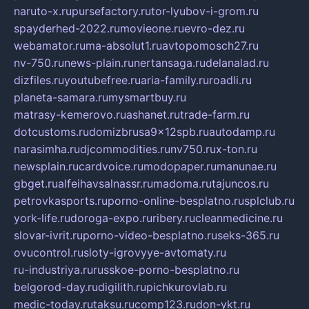
naruto-x.ru
pursefactory.ru
tor-lyubov-i-grom.ru
spayderhed-2022.ru
movieone.ru
evro-dez.ru
webamator.ru
ma-absolut1.ru
avtopomosch27.ru
nv-750.ru
news-plain.ru
nertansaga.ru
delanalad.ru
dizfiles.ru
youtubefree.ru
aria-family.ru
roadli.ru
planeta-samara.ru
mysmartbuy.ru
matrasy-kemerovo.ru
ashanet.ru
trade-farm.ru
dotcustoms.ru
domizbrusa9x12spb.ru
autodamp.ru
narasimha.ru
djcommodities.ru
nv750.ru
x-ton.ru
newsplain.ru
cardvoice.ru
modopaper.ru
manunae.ru
gbget.ru
alfeihavsalnassr.ru
madoma.ru
tajuncos.ru
petrovkasports.ru
porno-online-besplatno.ru
splclub.ru
york-life.ru
doroga-expo.ru
ribery.ru
cleanmedicine.ru
slovar-ivrit.ru
porno-video-besplatno.ru
seks-365.ru
ovucontrol.ru
sloty-igrovyye-avtomaty.ru
ru-industriya.ru
russkoe-porno-besplatno.ru
belgorod-day.ru
digilith.ru
pichkurovlab.ru
medic-today.ru
taksu.ru
comp123.ru
don-ykt.ru