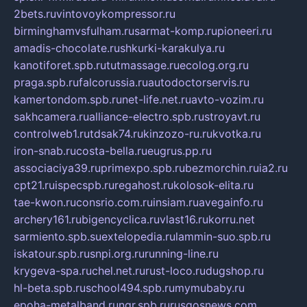
2bets.ru
vintovoykompressor.ru
birminghamvsfulham.ru
sarmat-komp.ru
pioneeri.ru
amadis-chocolate.ru
shkurki-karakulya.ru
kanotiforet.spb.ru
tutmassage.ru
ecolog.org.ru
praga.spb.ru
falcorussia.ru
autodoctorservis.ru
kamertondom.spb.ru
net-life.net.ru
avto-vozim.ru
sakhcamera.ru
alliance-electro.spb.ru
stroyavt.ru
controlweb1.ru
tdsak74.ru
kinzozo-ru.ru
kvotka.ru
iron-snab.ru
costa-bella.ru
eugrus.pp.ru
associaciya39.ru
primexpo.spb.ru
bezmorchin.ru
ia2.ru
cpt21.ru
ispecspb.ru
regahost.ru
kolosok-elita.ru
tae-kwon.ru
consrio.com.ru
insiam.ru
avegainfo.ru
archery161.ru
bigencyclica.ru
vlast16.ru
korru.net
sarmiento.spb.su
extelopedia.ru
lammin-suo.spb.ru
iskatour.spb.ru
snpi.org.ru
running-line.ru
krygeva-spa.ru
chel.net.ru
rust-loco.ru
dugshop.ru
hl-beta.spb.ru
school494.spb.ru
mymubaby.ru
epoha-metalband.ru
ngr.spb.ru
rusgosnews.com