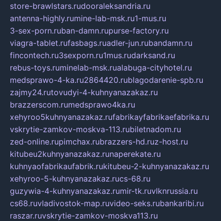
store-brawlstars.ru
dooraleksandria.ru
antenna-highly.ru
mine-lab-msk.ru
1-mus.ru
3-sex-porn.ru
ban-damn.ru
purse-factory.ru
viagra-tablet.ru
fasbags.ru
adler-jun.ru
bandamn.ru
fincontech.ru
3sexporn.ru
1mus.ru
darksand.ru
rebus-toys.ru
minelab-msk.ru
alabuga-cityhotel.ru
medsprawo-4-ka.ru
2864420.ru
blagodarenie-spb.ru
zajmy24.ru
tovudyi-4-kuhnyanazakaz.ru
brazzerscom.ru
medsprawo4ka.ru
xehyroo5kuhnyanazakaz.ru
fabrikayfabrikaefabrika.ru
vskrytie-zamkov-moskva-113.ru
biletnadom.ru
zed-online.ru
pimchax.ru
brazzers-hd.ru
z-host.ru
kitubeu2kuhnyanazakaz.ru
naperekate.ru
kuhnyaofabrikaufabrik.ru
kitubeu-2-kuhnyanazakaz.ru
xehyroo-5-kuhnyanazakaz.ru
cs-68.ru
guzywia-4-kuhnyanazakaz.ru
mir-tk.ru
vlknrussia.ru
cs68.ru
vladivostok-map.ru
video-seks.ru
bankaribi.ru
raszar.ru
vskrytie-zamkov-moskva113.ru