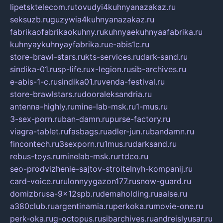
lipetsktelecom.ru
tovudyi4kuhnyanazakaz.ru
seksuzb.ru
guzywia4kuhnyanazakaz.ru
fabrikaofabrikaokuhny.ru
kuhnyaekuhnyaafabrika.ru
kuhnyaykuhnyayfabrika.ru
e-abis1c.ru
store-brawl-stars.ru
kts-services.ru
dark-sand.ru
sindika-01.ru
sp-life.ru
x-legion.ru
sib-archives.ru
e-abis-1-c.ru
sindika01.ru
venda-festival.ru
store-brawlstars.ru
dooraleksandria.ru
antenna-highly.ru
mine-lab-msk.ru
1-mus.ru
3-sex-porn.ru
ban-damn.ru
purse-factory.ru
viagra-tablet.ru
fasbags.ru
adler-jun.ru
bandamn.ru
fincontech.ru
3sexporn.ru
1mus.ru
darksand.ru
rebus-toys.ru
minelab-msk.ru
rtdco.ru
seo-prodvizhenie-sajtov-stroitelnyh-kompanij.ru
card-voice.ru
rulonnyygazon177.ru
snow-guard.ru
domizbrusa-9x12spb.ru
demaholding.ru
aalse.ru
a380club.ru
argentinamia.ru
perkoka.ru
movie-one.ru
perk-oka.ru
g-octopus.ru
sibarchives.ru
andreislyusar.ru