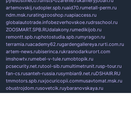
pylesostineco.ru
msts-ozarenie.ru
kameryjooan.ru
artemovskij.ru
dopler.spb.ru
aid70.ru
metall-perm.ru
ndm.msk.ru
ratingzooshop.ru
apiaccess.ru
globalautotrade.info
bezverhovskoe.ru
drsschool.ru
ZOOSMART.SPB.RU
dalakony.ru
medikijob.ru
remontt.spb.ru
photostudia.spb.ru
myragon.ru
terramia.ru
academy62.ru
gardengallereya.ru
rti.com.ru
artem-news.ru
biserinca.ru
krasnodarkurort.com
imshowtv.ru
mebel-v-tule.ru
mobtopik.ru
pcsecurity.net.ru
tool-sib.ru
multimetrunit.ru
sp-tour.ru
fan-cs.ru
santeh-russia.ru
symbian9.net.ru
DSHAIR.RU
tmmotors.spb.ru
xjocuricopii.com
musavtomat.msk.ru
obustrojdom.ru
sovetcik.ru
ybaranovskaya.ru
ppknews.ru
cult-alshei.ru
JAPANRUSSIA.RU
proekciyamebel.ru
imper-finans.ru
rim.org.ru
glamourai.ru
brassminus.ru
zabor-pro.ru
ftn.pp.ru
dorogoe58.ru
laimengpacker.ru
kuzova-zapchasti.ru
sageerp.ru
taxodrom.ru
dsrazvitie.ru
hardcity.net.ru