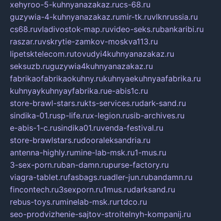
xehyroo-5-kuhnyanazakaz.ru
cs-68.ru
guzywia-4-kuhnyanazakaz.ru
mir-tk.ru
vlknrussia.ru
cs68.ru
vladivostok-map.ru
video-seks.ru
bankaribi.ru
raszar.ru
vskrytie-zamkov-moskva113.ru
lipetsktelecom.ru
tovudyi4kuhnyanazakaz.ru
seksuzb.ru
guzywia4kuhnyanazakaz.ru
fabrikaofabrikaokuhny.ru
kuhnyaekuhnyaafabrika.ru
kuhnyaykuhnyayfabrika.ru
e-abis1c.ru
store-brawl-stars.ru
kts-services.ru
dark-sand.ru
sindika-01.ru
sp-life.ru
x-legion.ru
sib-archives.ru
e-abis-1-c.ru
sindika01.ru
venda-festival.ru
store-brawlstars.ru
dooraleksandria.ru
antenna-highly.ru
mine-lab-msk.ru
1-mus.ru
3-sex-porn.ru
ban-damn.ru
purse-factory.ru
viagra-tablet.ru
fasbags.ru
adler-jun.ru
bandamn.ru
fincontech.ru
3sexporn.ru
1mus.ru
darksand.ru
rebus-toys.ru
minelab-msk.ru
rtdco.ru
seo-prodvizhenie-sajtov-stroitelnyh-kompanij.ru