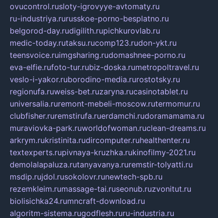
ovucontrol.ru
sloty-igrovyye-avtomaty.ru
ru-industriya.ru
russkoe-porno-besplatno.ru
belgorod-day.ru
digilith.ru
pichkurovlab.ru
medic-today.ru
taksu.ru
comp123.ru
don-ykt.ru
teensvoice.ru
imgsharing.ru
domashnee-porno.ru
eva-elfie.ru
foto-tur.ru
biz-doska.ru
metropoltravel.ru
veslo-i-yakor.ru
borodino-media.ru
rostotsky.ru
regionufa.ru
weiss-bet.ru
zaryna.ru
casinotablet.ru
universalia.ru
remont-mebeli-moscow.ru
termomur.ru
clubfisher.ru
remstirufa.ru
erdamchi.ru
doramamama.ru
muraviovka-park.ru
worldofwoman.ru
clean-dreams.ru
arkrym.ru
kristinita.ru
dircomputer.ru
healthenter.ru
textexperts.ru
pivnaya-kruzhka.ru
kinofilmy-2021.ru
demolalapaluza.ru
tanyavanya.ru
remstir-tolyatti.ru
msdip.ru
jdol.ru
sokolovr.ru
newtech-spb.ru
rezemkleim.ru
massage-tai.ru
seonub.ru
zvonitut.ru
biolisichka24.ru
mncraft-download.ru
algoritm-sistema.ru
godflesh.ru
ru-industria.ru