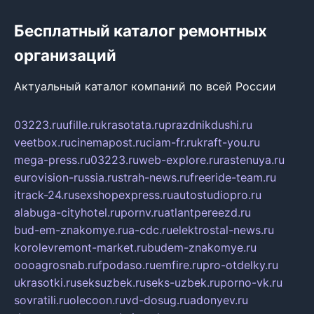
Бесплатный каталог ремонтных
организаций
Актуальный каталог компаний по всей России
03223.ru
ufille.ru
krasotata.ru
prazdnikdushi.ru
veetbox.ru
cinemapost.ru
ciam-fr.ru
kraft-you.ru
mega-press.ru
03223.ru
web-explore.ru
rastenuya.ru
eurovision-russia.ru
strah-news.ru
freeride-team.ru
itrack-24.ru
sexshopexpress.ru
autostudiopro.ru
alabuga-cityhotel.ru
pornv.ru
atlantpereezd.ru
bud-em-znakomye.ru
a-cdc.ru
elektrostal-news.ru
korolevremont-market.ru
budem-znakomye.ru
oooagrosnab.ru
fpodaso.ru
emfire.ru
pro-otdelky.ru
ukrasotki.ru
seksuzbek.ru
seks-uzbek.ru
porno-vk.ru
sovratili.ru
olecoon.ru
vd-dosug.ru
adonyev.ru