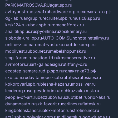
PARK-MATROSOVA.RU
agat.spb.ru
avtoyurist-moskva1.ru
hardware.org.ru
схема-авто.рф
dg-lab.ru
angrup.ru
recruiter.spb.ru
music8.spb.ru
krsk124.ru
kubok.spb.ru
romanofforex.ru
analitikaplus.ru
spyonline.ru
zosikamery.ru
sloboda-ural.pp.ru
AUTO-COM.SU
hohota.net
alimy.ru
online-z.com
aromat-vostoka.ru
otdelkaexp.ru
mobilvest.ru
bbd.net.ru
mebelshop.msk.ru
smp-forum.ru
bastion-td.ru
kosmoscreative.ru
avrmotors.ru
art-galadesign.ru
tiffany-c.ru
ecostep-samara.ru
d-p.spb.ru
галактика73.рф
sko.com.ru
davitamebel-spb.ru
fotsis.ru
tesiaes.ru
kokoroyari.spb.ru
blesna-kazan.ru
mossilver.ru
lenderoq.ru
sergeydobrin.ru
tochkazvuka.msk.ru
people-of-art.ru
bezzubova.ru
clubtibet.ru
orior-aks.ru
dynamoauto.ru
szk-favorit.ru
carlines.ru
flatnsk.ru
kingbolenskaner.ru
alex-motor.ru
astroline.net.ru
act1.spb.ru
polyglot.com.ru
gidlipetsk.ru
ooo-driada.ru