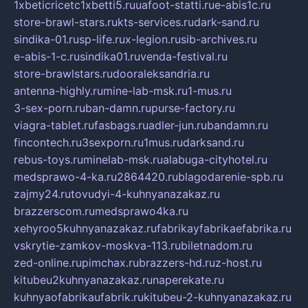
1xbeticricetc1xbetti5.ru
uafoot-statti.ru
e-abis1c.ru
store-brawl-stars.ru
kts-services.ru
dark-sand.ru
sindika-01.ru
sp-life.ru
x-legion.ru
sib-archives.ru
e-abis-1-c.ru
sindika01.ru
venda-festival.ru
store-brawlstars.ru
dooraleksandria.ru
antenna-highly.ru
mine-lab-msk.ru
1-mus.ru
3-sex-porn.ru
ban-damn.ru
purse-factory.ru
viagra-tablet.ru
fasbags.ru
adler-jun.ru
bandamn.ru
fincontech.ru
3sexporn.ru
1mus.ru
darksand.ru
rebus-toys.ru
minelab-msk.ru
alabuga-cityhotel.ru
medsprawo-4-ka.ru
2864420.ru
blagodarenie-spb.ru
zajmy24.ru
tovudyi-4-kuhnyanazakaz.ru
brazzerscom.ru
medsprawo4ka.ru
xehyroo5kuhnyanazakaz.ru
fabrikayfabrikaefabrika.ru
vskrytie-zamkov-moskva-113.ru
biletnadom.ru
zed-online.ru
pimchax.ru
brazzers-hd.ru
z-host.ru
kitubeu2kuhnyanazakaz.ru
naperekate.ru
kuhnyaofabrikaufabrik.ru
kitubeu-2-kuhnyanazakaz.ru