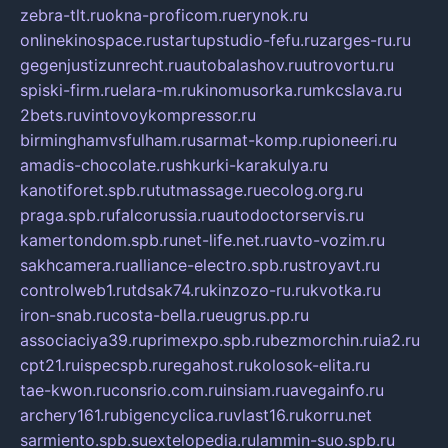
zebra-tlt.ru
okna-proficom.ru
erynok.ru
onlinekinospace.ru
startupstudio-fefu.ru
zarges-ru.ru
gegenjustizunrecht.ru
autobalashov.ru
utrovortu.ru
spiski-firm.ru
elara-m.ru
kinomusorka.ru
mkcslava.ru
2bets.ru
vintovoykompressor.ru
birminghamvsfulham.ru
sarmat-komp.ru
pioneeri.ru
amadis-chocolate.ru
shkurki-karakulya.ru
kanotiforet.spb.ru
tutmassage.ru
ecolog.org.ru
praga.spb.ru
falcorussia.ru
autodoctorservis.ru
kamertondom.spb.ru
net-life.net.ru
avto-vozim.ru
sakhcamera.ru
alliance-electro.spb.ru
stroyavt.ru
controlweb1.ru
tdsak74.ru
kinzozo-ru.ru
kvotka.ru
iron-snab.ru
costa-bella.ru
eugrus.pp.ru
associaciya39.ru
primexpo.spb.ru
bezmorchin.ru
ia2.ru
cpt21.ru
ispecspb.ru
regahost.ru
kolosok-elita.ru
tae-kwon.ru
consrio.com.ru
insiam.ru
avegainfo.ru
archery161.ru
bigencyclica.ru
vlast16.ru
korru.net
sarmiento.spb.su
extelopedia.ru
lammin-suo.spb.ru