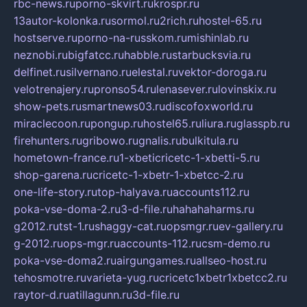
rbc-news.ru
porno-skvirt.ru
krospr.ru
13autor-kolonka.ru
sormol.ru
2rich.ru
hostel-65.ru
hostserve.ru
porno-na-russkom.ru
mishinlab.ru
neznobi.ru
bigfatcc.ru
habble.ru
starbucksvia.ru
delfinet.ru
silvernano.ru
elestal.ru
vektor-doroga.ru
velotrenajery.ru
pronso54.ru
lenasever.ru
lovinskix.ru
show-pets.ru
smartnews03.ru
discofoxworld.ru
miraclecoon.ru
pongup.ru
hostel65.ru
liura.ru
glasspb.ru
firehunters.ru
gribowo.ru
gnalis.ru
bulkitula.ru
hometown-france.ru
1-xbeticricetc-1-xbetti-5.ru
shop-garena.ru
cricetc-1-xbetr-1-xbetcc-2.ru
one-life-story.ru
top-halyava.ru
accounts112.ru
poka-vse-doma-2.ru
3-d-file.ru
hahahaharms.ru
g2012.ru
tst-1.ru
shaggy-cat.ru
opsmgr.ru
ev-gallery.ru
g-2012.ru
ops-mgr.ru
accounts-112.ru
csm-demo.ru
poka-vse-doma2.ru
airgungames.ru
allseo-host.ru
tehosmotre.ru
varieta-yug.ru
cricetc1xbetr1xbetcc2.ru
raytor-d.ru
atillagunn.ru
3d-file.ru