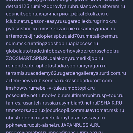
detsad125.ru
mir-zdoroviya.ru
bruslanovo.ru
siterem.ru
council.spb.ru
лодкипатриот.рф
kafekolizey.ru
iclub.net.ru
gazon-easy.ru
sugarepilekb.ru
grinox.ru
pylesostineco.ru
msts-ozarenie.ru
kameryjooan.ru
artemovskij.ru
dopler.spb.ru
aid70.ru
metall-perm.ru
ndm.msk.ru
ratingzooshop.ru
apiaccess.ru
globalautotrade.info
bezverhovskoe.ru
drsschool.ru
ZOOSMART.SPB.RU
dalakony.ru
medikijob.ru
remontt.spb.ru
photostudia.spb.ru
myragon.ru
terramia.ru
academy62.ru
gardengallereya.ru
rti.com.ru
artem-news.ru
biserinca.ru
krasnodarkurort.com
imshowtv.ru
mebel-v-tule.ru
mobtopik.ru
pcsecurity.net.ru
tool-sib.ru
multimetrunit.ru
sp-tour.ru
fan-cs.ru
santeh-russia.ru
symbian9.net.ru
DSHAIR.RU
tmmotors.spb.ru
xjocuricopii.com
musavtomat.msk.ru
obustrojdom.ru
sovetcik.ru
ybaranovskaya.ru
ppknews.ru
cult-alshei.ru
JAPANRUSSIA.RU
proekciyamebel.ru
imper-finans.ru
rim.org.ru