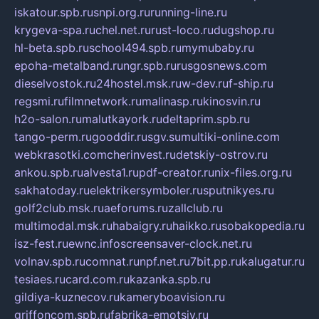
iskatour.spb.ru
snpi.org.ru
running-line.ru
krygeva-spa.ru
chel.net.ru
rust-loco.ru
dugshop.ru
hl-beta.spb.ru
school494.spb.ru
mymubaby.ru
epoha-metalband.ru
ngr.spb.ru
rusgosnews.com
dieselvostok.ru
24hostel.msk.ru
w-dev.ru
f-ship.ru
regsmi.ru
filmnetwork.ru
malinasp.ru
kinosvin.ru
h2o-salon.ru
malutkayork.ru
deltaprim.spb.ru
tango-perm.ru
gooddir.ru
sgv.su
multiki-online.com
webkrasotki.com
cherinvest.ru
detskiy-ostrov.ru
ankou.spb.ru
alvesta1.ru
pdf-creator.ru
nix-files.org.ru
sakhatoday.ru
elektrikersymboler.ru
sputnikyes.ru
golf2club.msk.ru
aeforums.ru
zallclub.ru
multimodal.msk.ru
habaigry.ru
haikko.ru
sobakopedia.ru
isz-fest.ru
ewnc.info
screensaver-clock.net.ru
volnav.spb.ru
comnat.ru
npf.net.ru
7bit.pp.ru
kalugatur.ru
tesiaes.ru
card.com.ru
kazanka.spb.ru
gildiya-kuznecov.ru
kameryboavision.ru
griffoncom.spb.ru
fabrika-emotsiy.ru