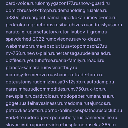
card-voice.ru
rulonnyygazon177.ru
snow-guard.ru
domizbrusa-9x12spb.ru
demaholding.ru
aalse.ru
a380club.ru
argentinamia.ru
perkoka.ru
movie-one.ru
perk-oka.ru
g-octopus.ru
sibarchives.ru
andreislyusar.ru
naruto-x.ru
pursefactory.ru
tor-lyubov-i-grom.ru
spayderhed-2022.ru
movieone.ru
evro-dez.ru
webamator.ru
ma-absolut1.ru
avtopomosch27.ru
nv-750.ru
news-plain.ru
nertansaga.ru
delanalad.ru
dizfiles.ru
youtubefree.ru
aria-family.ru
roadli.ru
planeta-samara.ru
mysmartbuy.ru
matrasy-kemerovo.ru
ashanet.ru
trade-farm.ru
dotcustoms.ru
domizbrusa9x12spb.ru
autodamp.ru
narasimha.ru
djcommodities.ru
nv750.ru
x-ton.ru
newsplain.ru
cardvoice.ru
modopaper.ru
manunae.ru
gbget.ru
alfeihavsalnassr.ru
madoma.ru
tajuncos.ru
petrovkasports.ru
porno-online-besplatno.ru
splclub.ru
york-life.ru
doroga-expo.ru
ribery.ru
cleanmedicine.ru
slovar-ivrit.ru
porno-video-besplatno.ru
seks-365.ru