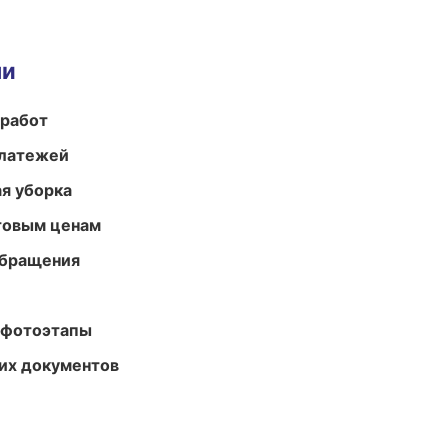
ми
 работ
платежей
ая уборка
птовым ценам
обращения
 фотоэтапы
их документов