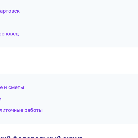
вартовск
реповец
е и сметы
и
плиточные работы