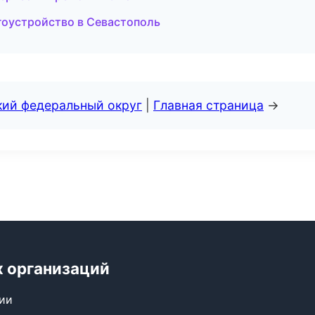
оустройство в Севастополь
кий федеральный округ
|
Главная страница
→
х организаций
сии