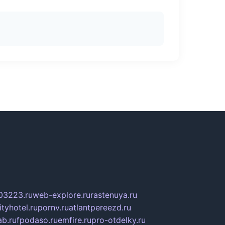
03223.ru
web-explore.ru
rastenuya.ru
tyhotel.ru
pornv.ru
atlantpereezd.ru
b.ru
fpodaso.ru
emfire.ru
pro-otdelky.ru