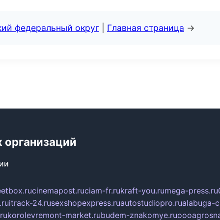
кий федеральный округ
|
Главная страница
→
х организаций
сии
eetbox.ru
cinemapost.ru
ciam-fr.ru
kraft-you.ru
mega-press.ru
.ru
itrack-24.ru
sexshopexpress.ru
autostudiopro.ru
alabuga-ci
ru
korolevremont-market.ru
budem-znakomye.ru
oooagrosna