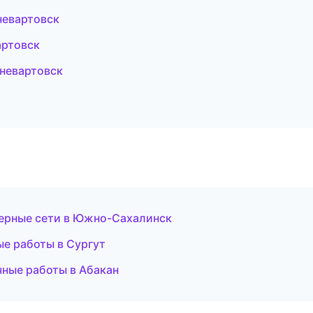
евартовск
артовск
невартовск
ерные сети в Южно-Сахалинск
ые работы в Сургут
чные работы в Абакан