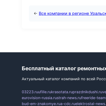
←
Все компании в регионе Уральс
Бесплатный каталог ремонтны
Актуальный каталог компаний по всей Рос
03223.ru
ufille.ru
krasotata.ru
prazdnikdushi.ru
v
eurovision-russia.ru
strah-news.ru
freeride-team
bud-em-znakomye.ru
a-cdc.ru
elektrostal-news.