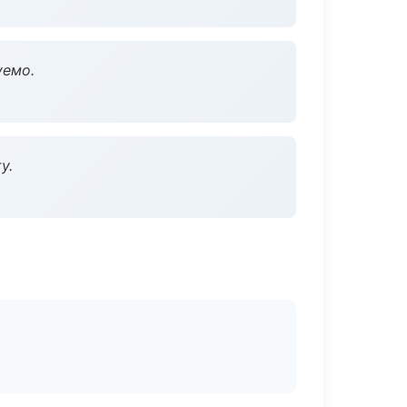
уемо.
у.