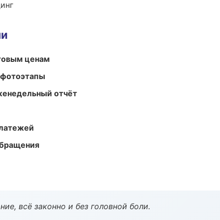
динг
ми
птовым ценам
 фотоэтапы
женедельный отчёт
платежей
обращения
ие, всё законно и без головной боли.