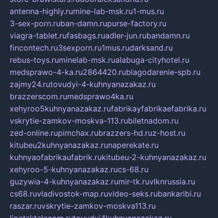
antenna-highly.ru
mine-lab-msk.ru
1-mus.ru
3-sex-porn.ru
ban-damn.ru
purse-factory.ru
viagra-tablet.ru
fasbags.ru
adler-jun.ru
bandamn.ru
fincontech.ru
3sexporn.ru
1mus.ru
darksand.ru
rebus-toys.ru
minelab-msk.ru
alabuga-cityhotel.ru
medsprawo-4-ka.ru
2864420.ru
blagodarenie-spb.ru
zajmy24.ru
tovudyi-4-kuhnyanazakaz.ru
brazzerscom.ru
medsprawo4ka.ru
xehyroo5kuhnyanazakaz.ru
fabrikayfabrikaefabrika.ru
vskrytie-zamkov-moskva-113.ru
biletnadom.ru
zed-online.ru
pimchax.ru
brazzers-hd.ru
z-host.ru
kitubeu2kuhnyanazakaz.ru
naperekate.ru
kuhnyaofabrikaufabrik.ru
kitubeu-2-kuhnyanazakaz.ru
xehyroo-5-kuhnyanazakaz.ru
cs-68.ru
guzywia-4-kuhnyanazakaz.ru
mir-tk.ru
vlknrussia.ru
cs68.ru
vladivostok-map.ru
video-seks.ru
bankaribi.ru
raszar.ru
vskrytie-zamkov-moskva113.ru
lipetsktelecom.ru
tovudyi4kuhnyanazakaz.ru