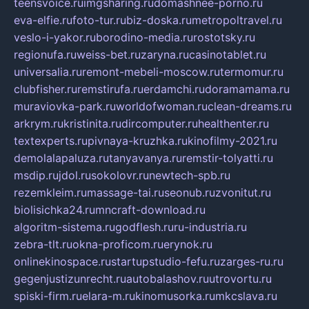
teensvoice.ru
imgsharing.ru
domashnee-porno.ru
eva-elfie.ru
foto-tur.ru
biz-doska.ru
metropoltravel.ru
veslo-i-yakor.ru
borodino-media.ru
rostotsky.ru
regionufa.ru
weiss-bet.ru
zaryna.ru
casinotablet.ru
universalia.ru
remont-mebeli-moscow.ru
termomur.ru
clubfisher.ru
remstirufa.ru
erdamchi.ru
doramamama.ru
muraviovka-park.ru
worldofwoman.ru
clean-dreams.ru
arkrym.ru
kristinita.ru
dircomputer.ru
healthenter.ru
textexperts.ru
pivnaya-kruzhka.ru
kinofilmy-2021.ru
demolalapaluza.ru
tanyavanya.ru
remstir-tolyatti.ru
msdip.ru
jdol.ru
sokolovr.ru
newtech-spb.ru
rezemkleim.ru
massage-tai.ru
seonub.ru
zvonitut.ru
biolisichka24.ru
mncraft-download.ru
algoritm-sistema.ru
godflesh.ru
ru-industria.ru
zebra-tlt.ru
okna-proficom.ru
erynok.ru
onlinekinospace.ru
startupstudio-fefu.ru
zarges-ru.ru
gegenjustizunrecht.ru
autobalashov.ru
utrovortu.ru
spiski-firm.ru
elara-m.ru
kinomusorka.ru
mkcslava.ru