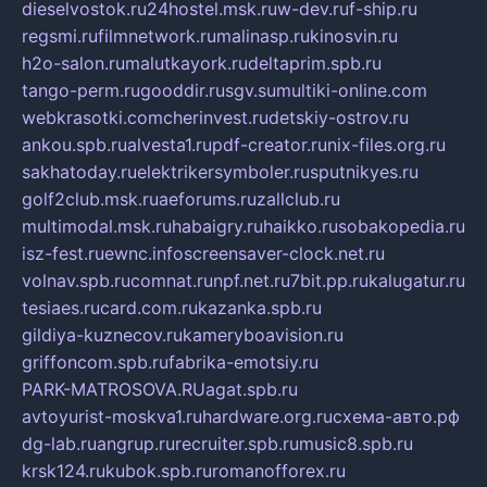
dieselvostok.ru
24hostel.msk.ru
w-dev.ru
f-ship.ru
regsmi.ru
filmnetwork.ru
malinasp.ru
kinosvin.ru
h2o-salon.ru
malutkayork.ru
deltaprim.spb.ru
tango-perm.ru
gooddir.ru
sgv.su
multiki-online.com
webkrasotki.com
cherinvest.ru
detskiy-ostrov.ru
ankou.spb.ru
alvesta1.ru
pdf-creator.ru
nix-files.org.ru
sakhatoday.ru
elektrikersymboler.ru
sputnikyes.ru
golf2club.msk.ru
aeforums.ru
zallclub.ru
multimodal.msk.ru
habaigry.ru
haikko.ru
sobakopedia.ru
isz-fest.ru
ewnc.info
screensaver-clock.net.ru
volnav.spb.ru
comnat.ru
npf.net.ru
7bit.pp.ru
kalugatur.ru
tesiaes.ru
card.com.ru
kazanka.spb.ru
gildiya-kuznecov.ru
kameryboavision.ru
griffoncom.spb.ru
fabrika-emotsiy.ru
PARK-MATROSOVA.RU
agat.spb.ru
avtoyurist-moskva1.ru
hardware.org.ru
схема-авто.рф
dg-lab.ru
angrup.ru
recruiter.spb.ru
music8.spb.ru
krsk124.ru
kubok.spb.ru
romanofforex.ru