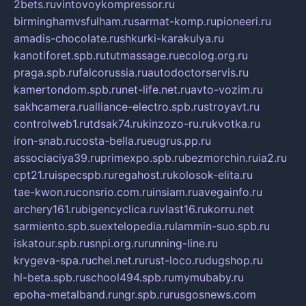
2bets.ru
vintovoykompressor.ru
birminghamvsfulham.ru
sarmat-komp.ru
pioneeri.ru
amadis-chocolate.ru
shkurki-karakulya.ru
kanotiforet.spb.ru
tutmassage.ru
ecolog.org.ru
praga.spb.ru
falcorussia.ru
autodoctorservis.ru
kamertondom.spb.ru
net-life.net.ru
avto-vozim.ru
sakhcamera.ru
alliance-electro.spb.ru
stroyavt.ru
controlweb1.ru
tdsak74.ru
kinzozo-ru.ru
kvotka.ru
iron-snab.ru
costa-bella.ru
eugrus.pp.ru
associaciya39.ru
primexpo.spb.ru
bezmorchin.ru
ia2.ru
cpt21.ru
ispecspb.ru
regahost.ru
kolosok-elita.ru
tae-kwon.ru
consrio.com.ru
insiam.ru
avegainfo.ru
archery161.ru
bigencyclica.ru
vlast16.ru
korru.net
sarmiento.spb.su
extelopedia.ru
lammin-suo.spb.ru
iskatour.spb.ru
snpi.org.ru
running-line.ru
krygeva-spa.ru
chel.net.ru
rust-loco.ru
dugshop.ru
hl-beta.spb.ru
school494.spb.ru
mymubaby.ru
epoha-metalband.ru
ngr.spb.ru
rusgosnews.com