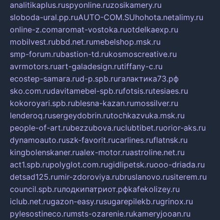
analitikaplus.ru
spyonline.ru
zosikamery.ru
sloboda-ural.pp.ru
AUTO-COM.SU
hohota.net
alimy.ru
online-z.com
aromat-vostoka.ru
otdelkaexp.ru
mobilvest.ru
bbd.net.ru
mebelshop.msk.ru
smp-forum.ru
bastion-td.ru
kosmoscreative.ru
avrmotors.ru
art-galadesign.ru
tiffany-c.ru
ecostep-samara.ru
d-p.spb.ru
галактика73.рф
sko.com.ru
davitamebel-spb.ru
fotsis.ru
tesiaes.ru
kokoroyari.spb.ru
blesna-kazan.ru
mossilver.ru
lenderoq.ru
sergeydobrin.ru
tochkazvuka.msk.ru
people-of-art.ru
bezzubova.ru
clubtibet.ru
orior-aks.ru
dynamoauto.ru
szk-favorit.ru
carlines.ru
flatnsk.ru
kingbolenskaner.ru
alex-motor.ru
astroline.net.ru
act1.spb.ru
polyglot.com.ru
gidlipetsk.ru
ooo-driada.ru
detsad125.ru
mir-zdoroviya.ru
bruslanovo.ru
siterem.ru
council.spb.ru
лодкипатриот.рф
kafekolizey.ru
iclub.net.ru
gazon-easy.ru
sugarepilekb.ru
grinox.ru
pylesostineco.ru
msts-ozarenie.ru
kameryjooan.ru