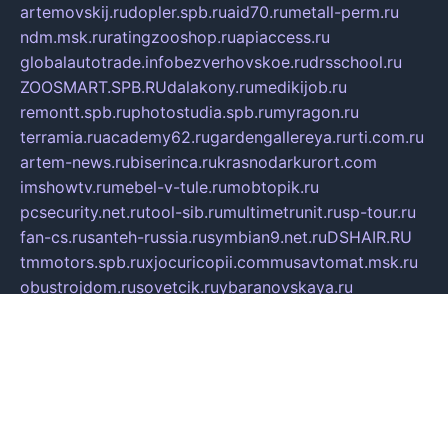
artemovskij.ru
dopler.spb.ru
aid70.ru
metall-perm.ru
ndm.msk.ru
ratingzooshop.ru
apiaccess.ru
globalautotrade.info
bezverhovskoe.ru
drsschool.ru
ZOOSMART.SPB.RU
dalakony.ru
medikijob.ru
remontt.spb.ru
photostudia.spb.ru
myragon.ru
terramia.ru
academy62.ru
gardengallereya.ru
rti.com.ru
artem-news.ru
biserinca.ru
krasnodarkurort.com
imshowtv.ru
mebel-v-tule.ru
mobtopik.ru
pcsecurity.net.ru
tool-sib.ru
multimetrunit.ru
sp-tour.ru
fan-cs.ru
santeh-russia.ru
symbian9.net.ru
DSHAIR.RU
tmmotors.spb.ru
xjocuricopii.com
musavtomat.msk.ru
obustrojdom.ru
sovetcik.ru
ybaranovskaya.ru
ppknews.ru
cult-alshei.ru
JAPANRUSSIA.RU
proekciyamebel.ru
imper-finans.ru
rim.org.ru
glamourai.ru
brassminus.ru
zabor-pro.ru
ftn.pp.ru
dorogoe58.ru
laimengpacker.ru
kuzova-zapchasti.ru
sageerp.ru
taxodrom.ru
dsrazvitie.ru
hardcity.net.ru
ratinghomegames.ru
topservice25.ru
gubernyan.ru