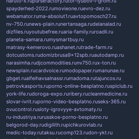
naruto-x.ru
pursefactory.ru
tor-lyubov-i-grom.ru
spayderhed-2022.ru
movieone.ru
evro-dez.ru
webamator.ru
ma-absolut1.ru
avtopomosch27.ru
nv-750.ru
news-plain.ru
nertansaga.ru
delanalad.ru
dizfiles.ru
youtubefree.ru
aria-family.ru
roadli.ru
planeta-samara.ru
mysmartbuy.ru
matrasy-kemerovo.ru
ashanet.ru
trade-farm.ru
dotcustoms.ru
domizbrusa9x12spb.ru
autodamp.ru
narasimha.ru
djcommodities.ru
nv750.ru
x-ton.ru
newsplain.ru
cardvoice.ru
modopaper.ru
manunae.ru
gbget.ru
alfeihavsalnassr.ru
madoma.ru
tajuncos.ru
petrovkasports.ru
porno-online-besplatno.ru
splclub.ru
york-life.ru
doroga-expo.ru
ribery.ru
cleanmedicine.ru
slovar-ivrit.ru
porno-video-besplatno.ru
seks-365.ru
ovucontrol.ru
sloty-igrovyye-avtomaty.ru
ru-industriya.ru
russkoe-porno-besplatno.ru
belgorod-day.ru
digilith.ru
pichkurovlab.ru
medic-today.ru
taksu.ru
comp123.ru
don-ykt.ru