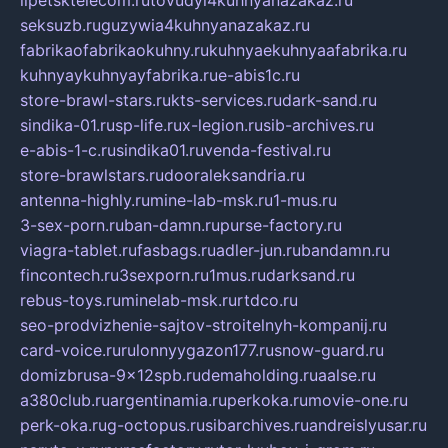
seksuzb.ru
guzywia4kuhnyanazakaz.ru
fabrikaofabrikaokuhny.ru
kuhnyaekuhnyaafabrika.ru
kuhnyaykuhnyayfabrika.ru
e-abis1c.ru
store-brawl-stars.ru
kts-services.ru
dark-sand.ru
sindika-01.ru
sp-life.ru
x-legion.ru
sib-archives.ru
e-abis-1-c.ru
sindika01.ru
venda-festival.ru
store-brawlstars.ru
dooraleksandria.ru
antenna-highly.ru
mine-lab-msk.ru
1-mus.ru
3-sex-porn.ru
ban-damn.ru
purse-factory.ru
viagra-tablet.ru
fasbags.ru
adler-jun.ru
bandamn.ru
fincontech.ru
3sexporn.ru
1mus.ru
darksand.ru
rebus-toys.ru
minelab-msk.ru
rtdco.ru
seo-prodvizhenie-sajtov-stroitelnyh-kompanij.ru
card-voice.ru
rulonnyygazon177.ru
snow-guard.ru
domizbrusa-9x12spb.ru
demaholding.ru
aalse.ru
a380club.ru
argentinamia.ru
perkoka.ru
movie-one.ru
perk-oka.ru
g-octopus.ru
sibarchives.ru
andreislyusar.ru