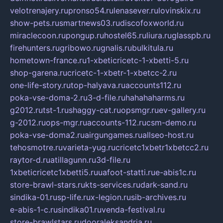
velotrenajery.ru
pronso54.ru
lenasever.ru
lovinskix.ru
show-pets.ru
smartnews03.ru
discofoxworld.ru
miraclecoon.ru
pongup.ru
hostel65.ru
liura.ru
glasspb.ru
firehunters.ru
gribowo.ru
gnalis.ru
bulkitula.ru
hometown-france.ru
1-xbeticricetc-1-xbetti-5.ru
shop-garena.ru
cricetc-1-xbetr-1-xbetcc-2.ru
one-life-story.ru
top-halyava.ru
accounts112.ru
poka-vse-doma-2.ru
3-d-file.ru
hahahaharms.ru
g2012.ru
tst-1.ru
shaggy-cat.ru
opsmgr.ru
ev-gallery.ru
g-2012.ru
ops-mgr.ru
accounts-112.ru
csm-demo.ru
poka-vse-doma2.ru
airgungames.ru
allseo-host.ru
tehosmotre.ru
varieta-yug.ru
cricetc1xbetr1xbetcc2.ru
raytor-d.ru
atillagunn.ru
3d-file.ru
1xbeticricetc1xbetti5.ru
uafoot-statti.ru
e-abis1c.ru
store-brawl-stars.ru
kts-services.ru
dark-sand.ru
sindika-01.ru
sp-life.ru
x-legion.ru
sib-archives.ru
e-abis-1-c.ru
sindika01.ru
venda-festival.ru
store-brawlstars.ru
dooraleksandria.ru