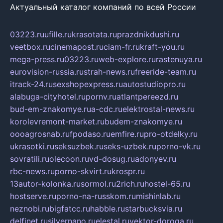
Актуальный каталог компаний по всей России
03223.ru
ufille.ru
krasotata.ru
prazdnikdushi.ru
veetbox.ru
cinemapost.ru
ciam-fr.ru
kraft-you.ru
mega-press.ru
03223.ru
web-explore.ru
rastenuya.ru
eurovision-russia.ru
strah-news.ru
freeride-team.ru
itrack-24.ru
sexshopexpress.ru
autostudiopro.ru
alabuga-cityhotel.ru
pornv.ru
atlantpereezd.ru
bud-em-znakomye.ru
a-cdc.ru
elektrostal-news.ru
korolevremont-market.ru
budem-znakomye.ru
oooagrosnab.ru
fpodaso.ru
emfire.ru
pro-otdelky.ru
ukrasotki.ru
seksuzbek.ru
seks-uzbek.ru
porno-vk.ru
sovratili.ru
olecoon.ru
vd-dosug.ru
adonyev.ru
rbc-news.ru
porno-skvirt.ru
krospr.ru
13autor-kolonka.ru
sormol.ru
2rich.ru
hostel-65.ru
hostserve.ru
porno-na-russkom.ru
mishinlab.ru
neznobi.ru
bigfatcc.ru
habble.ru
starbucksvia.ru
delfinet.ru
silvernano.ru
elestal.ru
vektor-doroga.ru