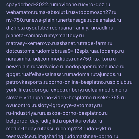
spayderhed-2022.ru
movieone.ru
evro-dez.ru
webamator.ru
ma-absolut1.ru
avtopomosch27.ru
nv-750.ru
news-plain.ru
nertansaga.ru
delanalad.ru
dizfiles.ru
youtubefree.ru
aria-family.ru
roadli.ru
planeta-samara.ru
mysmartbuy.ru
matrasy-kemerovo.ru
ashanet.ru
trade-farm.ru
dotcustoms.ru
domizbrusa9x12spb.ru
autodamp.ru
narasimha.ru
djcommodities.ru
nv750.ru
x-ton.ru
newsplain.ru
cardvoice.ru
modopaper.ru
manunae.ru
gbget.ru
alfeihavsalnassr.ru
madoma.ru
tajuncos.ru
petrovkasports.ru
porno-online-besplatno.ru
splclub.ru
york-life.ru
doroga-expo.ru
ribery.ru
cleanmedicine.ru
slovar-ivrit.ru
porno-video-besplatno.ru
seks-365.ru
ovucontrol.ru
sloty-igrovyye-avtomaty.ru
ru-industriya.ru
russkoe-porno-besplatno.ru
belgorod-day.ru
digilith.ru
pichkurovlab.ru
medic-today.ru
taksu.ru
comp123.ru
don-ykt.ru
teensvoice.ru
imgsharing.ru
domashnee-porno.ru