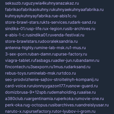
seksuzb.ru
guzywia4kuhnyanazakaz.ru
fabrikaofabrikaokuhny.ru
kuhnyaekuhnyaafabrika.ru
kuhnyaykuhnyayfabrika.ru
e-abis1c.ru
store-brawl-stars.ru
kts-services.ru
dark-sand.ru
sindika-01.ru
sp-life.ru
x-legion.ru
sib-archives.ru
e-abis-1-c.ru
sindika01.ru
venda-festival.ru
store-brawlstars.ru
dooraleksandria.ru
antenna-highly.ru
mine-lab-msk.ru
1-mus.ru
3-sex-porn.ru
ban-damn.ru
purse-factory.ru
viagra-tablet.ru
fasbags.ru
adler-jun.ru
bandamn.ru
fincontech.ru
3sexporn.ru
1mus.ru
darksand.ru
rebus-toys.ru
minelab-msk.ru
rtdco.ru
seo-prodvizhenie-sajtov-stroitelnyh-kompanij.ru
card-voice.ru
rulonnyygazon177.ru
snow-guard.ru
domizbrusa-9x12spb.ru
demaholding.ru
aalse.ru
a380club.ru
argentinamia.ru
perkoka.ru
movie-one.ru
perk-oka.ru
g-octopus.ru
sibarchives.ru
andreislyusar.ru
naruto-x.ru
pursefactory.ru
tor-lyubov-i-grom.ru