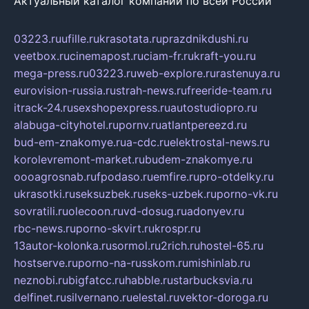
Актуальный каталог компаний по всей России
03223.ru
ufille.ru
krasotata.ru
prazdnikdushi.ru
veetbox.ru
cinemapost.ru
ciam-fr.ru
kraft-you.ru
mega-press.ru
03223.ru
web-explore.ru
rastenuya.ru
eurovision-russia.ru
strah-news.ru
freeride-team.ru
itrack-24.ru
sexshopexpress.ru
autostudiopro.ru
alabuga-cityhotel.ru
pornv.ru
atlantpereezd.ru
bud-em-znakomye.ru
a-cdc.ru
elektrostal-news.ru
korolevremont-market.ru
budem-znakomye.ru
oooagrosnab.ru
fpodaso.ru
emfire.ru
pro-otdelky.ru
ukrasotki.ru
seksuzbek.ru
seks-uzbek.ru
porno-vk.ru
sovratili.ru
olecoon.ru
vd-dosug.ru
adonyev.ru
rbc-news.ru
porno-skvirt.ru
krospr.ru
13autor-kolonka.ru
sormol.ru
2rich.ru
hostel-65.ru
hostserve.ru
porno-na-russkom.ru
mishinlab.ru
neznobi.ru
bigfatcc.ru
habble.ru
starbucksvia.ru
delfinet.ru
silvernano.ru
elestal.ru
vektor-doroga.ru