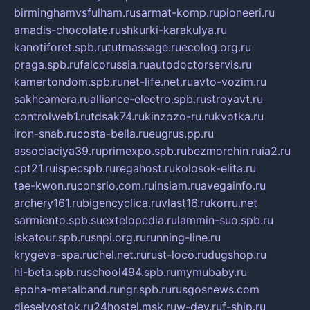
birminghamvsfulham.ru
sarmat-komp.ru
pioneeri.ru
amadis-chocolate.ru
shkurki-karakulya.ru
kanotiforet.spb.ru
tutmassage.ru
ecolog.org.ru
praga.spb.ru
falcorussia.ru
autodoctorservis.ru
kamertondom.spb.ru
net-life.net.ru
avto-vozim.ru
sakhcamera.ru
alliance-electro.spb.ru
stroyavt.ru
controlweb1.ru
tdsak74.ru
kinzozo-ru.ru
kvotka.ru
iron-snab.ru
costa-bella.ru
eugrus.pp.ru
associaciya39.ru
primexpo.spb.ru
bezmorchin.ru
ia2.ru
cpt21.ru
ispecspb.ru
regahost.ru
kolosok-elita.ru
tae-kwon.ru
consrio.com.ru
insiam.ru
avegainfo.ru
archery161.ru
bigencyclica.ru
vlast16.ru
korru.net
sarmiento.spb.su
extelopedia.ru
lammin-suo.spb.ru
iskatour.spb.ru
snpi.org.ru
running-line.ru
krygeva-spa.ru
chel.net.ru
rust-loco.ru
dugshop.ru
hl-beta.spb.ru
school494.spb.ru
mymubaby.ru
epoha-metalband.ru
ngr.spb.ru
rusgosnews.com
dieselvostok.ru
24hostel.msk.ru
w-dev.ru
f-ship.ru