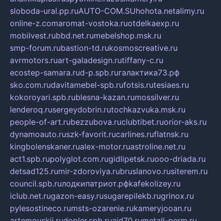
sloboda-ural.pp.ru
AUTO-COM.SU
hohota.net
alimy.ru
online-z.com
aromat-vostoka.ru
otdelkaexp.ru
mobilvest.ru
bbd.net.ru
mebelshop.msk.ru
smp-forum.ru
bastion-td.ru
kosmoscreative.ru
avrmotors.ru
art-galadesign.ru
tiffany-c.ru
ecostep-samara.ru
d-p.spb.ru
галактика73.рф
sko.com.ru
davitamebel-spb.ru
fotsis.ru
tesiaes.ru
kokoroyari.spb.ru
blesna-kazan.ru
mossilver.ru
lenderoq.ru
sergeydobrin.ru
tochkazvuka.msk.ru
people-of-art.ru
bezzubova.ru
clubtibet.ru
orior-aks.ru
dynamoauto.ru
szk-favorit.ru
carlines.ru
flatnsk.ru
kingbolenskaner.ru
alex-motor.ru
astroline.net.ru
act1.spb.ru
polyglot.com.ru
gidlipetsk.ru
ooo-driada.ru
detsad125.ru
mir-zdoroviya.ru
bruslanovo.ru
siterem.ru
council.spb.ru
лодкипатриот.рф
kafekolizey.ru
iclub.net.ru
gazon-easy.ru
sugarepilekb.ru
grinox.ru
pylesostineco.ru
msts-ozarenie.ru
kameryjooan.ru
artemovskij.ru
dopler.spb.ru
aid70.ru
metall-perm.ru