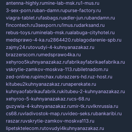
antenna-highly.ru
mine-lab-msk.ru
1-mus.ru
3-sex-porn.ru
ban-damn.ru
purse-factory.ru
viagra-tablet.ru
fasbags.ru
adler-jun.ru
bandamn.ru
fincontech.ru
3sexporn.ru
1mus.ru
darksand.ru
rebus-toys.ru
minelab-msk.ru
alabuga-cityhotel.ru
medsprawo-4-ka.ru
2864420.ru
blagodarenie-spb.ru
zajmy24.ru
tovudyi-4-kuhnyanazakaz.ru
brazzerscom.ru
medsprawo4ka.ru
xehyroo5kuhnyanazakaz.ru
fabrikayfabrikaefabrika.ru
vskrytie-zamkov-moskva-113.ru
biletnadom.ru
zed-online.ru
pimchax.ru
brazzers-hd.ru
z-host.ru
kitubeu2kuhnyanazakaz.ru
naperekate.ru
kuhnyaofabrikaufabrik.ru
kitubeu-2-kuhnyanazakaz.ru
xehyroo-5-kuhnyanazakaz.ru
cs-68.ru
guzywia-4-kuhnyanazakaz.ru
mir-tk.ru
vlknrussia.ru
cs68.ru
vladivostok-map.ru
video-seks.ru
bankaribi.ru
raszar.ru
vskrytie-zamkov-moskva113.ru
lipetsktelecom.ru
tovudyi4kuhnyanazakaz.ru