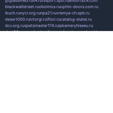
gtglasslined.ru
ii4.ru
tssport.spb.ru
andorra24.com
blackwallstreet.ru
oboimos.ru
optim-doors.com.ru
ikuch.ru
nycr.org.ru
npa21.ru
vremya-ch.spb.ru
desert000.ru
ivtorgi.ru
ifiori.ru
catalog-statei.ru
dcv.org.ru
spetsmaster174.ru
ipkameryhiseeu.ru
dum26.ru
ruspol.spb.ru
fr-opendp.ru
kam-solnyshko.ru
cheyenne-arapaho.ru
sevzapmetal.spb.ru
ted-lapidus.spb.ru
parasite-eliminator.ru
sigma-complete.ru
modernworld.ru
dama-moda.ru
eholot-group.ru
sk-nvkz.ru
DRONGOLD.RU
democratia2.ru
i-farmer.ru
mass-sport.org
jablonex.spb.ru
bookmess.ru
linkword.ru
refineua.com.ru
cs-spec.net.ru
altay-mebel.ru
DNK-THEATRE.RU
mechaniks.spb.ru
ipcamtechage.ru
skosta.ru
a-sun.ru
stroy-ldsp.ru
snowlands.org.ru
childrensshoes.ru
mrlizzy.ru
mebelsofiakrd.ru
bulizhenko.ru
rumantick.net.ru
mtszerno.ru
daily-fishing.ru
glushiteli-v-spb.ru
megasat.org.ru