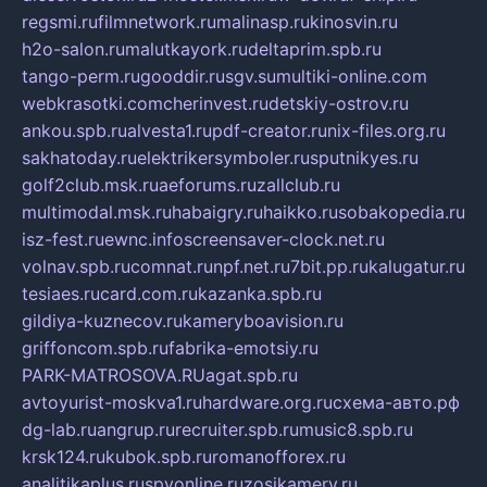
regsmi.ru
filmnetwork.ru
malinasp.ru
kinosvin.ru
h2o-salon.ru
malutkayork.ru
deltaprim.spb.ru
tango-perm.ru
gooddir.ru
sgv.su
multiki-online.com
webkrasotki.com
cherinvest.ru
detskiy-ostrov.ru
ankou.spb.ru
alvesta1.ru
pdf-creator.ru
nix-files.org.ru
sakhatoday.ru
elektrikersymboler.ru
sputnikyes.ru
golf2club.msk.ru
aeforums.ru
zallclub.ru
multimodal.msk.ru
habaigry.ru
haikko.ru
sobakopedia.ru
isz-fest.ru
ewnc.info
screensaver-clock.net.ru
volnav.spb.ru
comnat.ru
npf.net.ru
7bit.pp.ru
kalugatur.ru
tesiaes.ru
card.com.ru
kazanka.spb.ru
gildiya-kuznecov.ru
kameryboavision.ru
griffoncom.spb.ru
fabrika-emotsiy.ru
PARK-MATROSOVA.RU
agat.spb.ru
avtoyurist-moskva1.ru
hardware.org.ru
схема-авто.рф
dg-lab.ru
angrup.ru
recruiter.spb.ru
music8.spb.ru
krsk124.ru
kubok.spb.ru
romanofforex.ru
analitikaplus.ru
spyonline.ru
zosikamery.ru