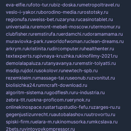
eva-elfie.ru
foto-tur.ru
biz-doska.ru
metropoltravel.ru
veslo-i-yakor.ru
borodino-media.ru
rostotsky.ru
regionufa.ru
weiss-bet.ru
zaryna.ru
casinotablet.ru
universalia.ru
remont-mebeli-moscow.ru
termomur.ru
clubfisher.ru
remstirufa.ru
erdamchi.ru
doramamama.ru
muraviovka-park.ru
worldofwoman.ru
clean-dreams.ru
arkrym.ru
kristinita.ru
dircomputer.ru
healthenter.ru
textexperts.ru
pivnaya-kruzhka.ru
kinofilmy-2021.ru
demolalapaluza.ru
tanyavanya.ru
remstir-tolyatti.ru
msdip.ru
jdol.ru
sokolovr.ru
newtech-spb.ru
rezemkleim.ru
massage-tai.ru
seonub.ru
zvonitut.ru
biolisichka24.ru
mncraft-download.ru
algoritm-sistema.ru
godflesh.ru
ru-industria.ru
zebra-tlt.ru
okna-proficom.ru
erynok.ru
onlinekinospace.ru
startupstudio-fefu.ru
zarges-ru.ru
gegenjustizunrecht.ru
autobalashov.ru
utrovortu.ru
spiski-firm.ru
elara-m.ru
kinomusorka.ru
mkcslava.ru
2bets.ru
vintovoykompressor.ru