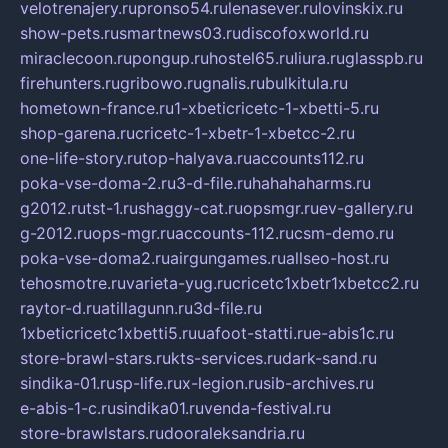
velotrenajery.ru
pronso54.ru
lenasever.ru
lovinskix.ru
show-pets.ru
smartnews03.ru
discofoxworld.ru
miraclecoon.ru
pongup.ru
hostel65.ru
liura.ru
glasspb.ru
firehunters.ru
gribowo.ru
gnalis.ru
bulkitula.ru
hometown-france.ru
1-xbeticricetc-1-xbetti-5.ru
shop-garena.ru
cricetc-1-xbetr-1-xbetcc-2.ru
one-life-story.ru
top-halyava.ru
accounts112.ru
poka-vse-doma-2.ru
3-d-file.ru
hahahaharms.ru
g2012.ru
tst-1.ru
shaggy-cat.ru
opsmgr.ru
ev-gallery.ru
g-2012.ru
ops-mgr.ru
accounts-112.ru
csm-demo.ru
poka-vse-doma2.ru
airgungames.ru
allseo-host.ru
tehosmotre.ru
varieta-yug.ru
cricetc1xbetr1xbetcc2.ru
raytor-d.ru
atillagunn.ru
3d-file.ru
1xbeticricetc1xbetti5.ru
uafoot-statti.ru
e-abis1c.ru
store-brawl-stars.ru
kts-services.ru
dark-sand.ru
sindika-01.ru
sp-life.ru
x-legion.ru
sib-archives.ru
e-abis-1-c.ru
sindika01.ru
venda-festival.ru
store-brawlstars.ru
dooraleksandria.ru