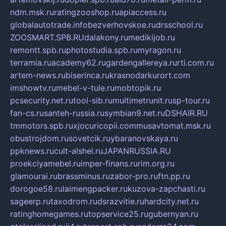
ndm.msk.ru
ratingzooshop.ru
apiaccess.ru
globalautotrade.info
bezverhovskoe.ru
drsschool.ru
ZOOSMART.SPB.RU
dalakony.ru
medikijob.ru
remontt.spb.ru
photostudia.spb.ru
myragon.ru
terramia.ru
academy62.ru
gardengallereya.ru
rti.com.ru
artem-news.ru
biserinca.ru
krasnodarkurort.com
imshowtv.ru
mebel-v-tule.ru
mobtopik.ru
pcsecurity.net.ru
tool-sib.ru
multimetrunit.ru
sp-tour.ru
fan-cs.ru
santeh-russia.ru
symbian9.net.ru
DSHAIR.RU
tmmotors.spb.ru
xjocuricopii.com
musavtomat.msk.ru
obustrojdom.ru
sovetcik.ru
ybaranovskaya.ru
ppknews.ru
cult-alshei.ru
JAPANRUSSIA.RU
proekciyamebel.ru
imper-finans.ru
rim.org.ru
glamourai.ru
brassminus.ru
zabor-pro.ru
ftn.pp.ru
dorogoe58.ru
laimengpacker.ru
kuzova-zapchasti.ru
sageerp.ru
taxodrom.ru
dsrazvitie.ru
hardcity.net.ru
ratinghomegames.ru
topservice25.ru
gubernyan.ru