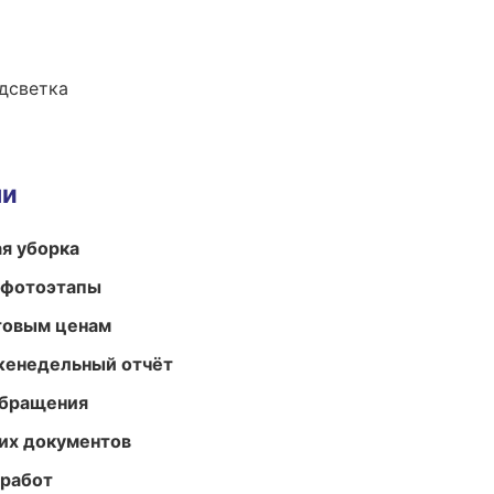
одсветка
ми
ая уборка
 фотоэтапы
птовым ценам
женедельный отчёт
обращения
их документов
 работ