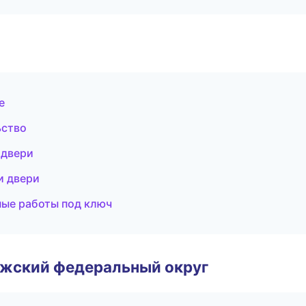
е
ьство
 двери
и двери
ые работы под ключ
лжский федеральный округ