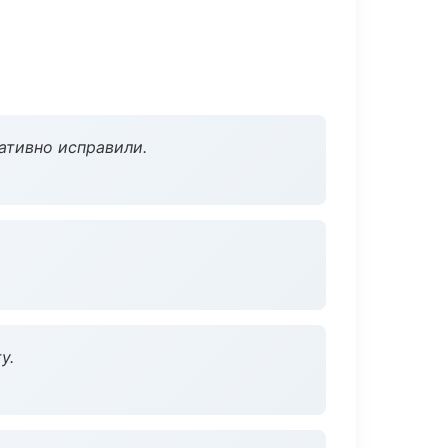
ативно исправили.
у.