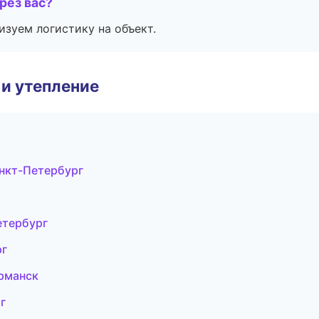
рез вас?
изуем логистику на объект.
и утепление
нкт-Петербург
етербург
рг
рманск
г