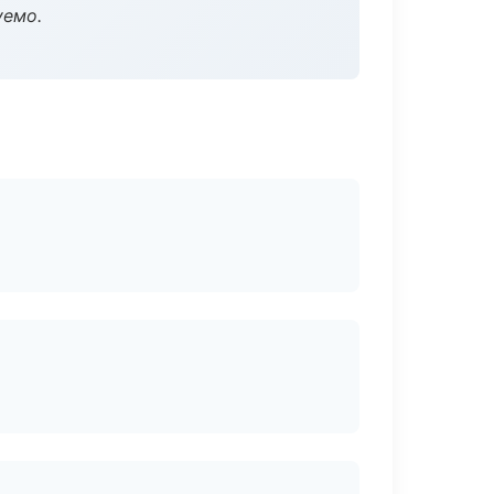
уемо.