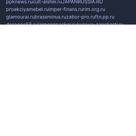
ppknews.ru
cult-alshei.ru
JAPANRUSSIA.RU
proekciyamebel.ru
imper-finans.ru
rim.org.ru
glamourai.ru
brassminus.ru
zabor-pro.ru
ftn.pp.ru
dorogoe58.ru
laimengpacker.ru
kuzova-zapchasti.ru
sageerp.ru
taxodrom.ru
dsrazvitie.ru
hardcity.net.ru
ratinghomegames.ru
topservice25.ru
gubernyan.ru
gtglasslined.ru
ii4.ru
tssport.spb.ru
andorra24.com
blackwallstreet.ru
oboimos.ru
optim-doors.com.ru
ikuch.ru
nycr.org.ru
npa21.ru
vremya-ch.spb.ru
desert000.ru
ivtorgi.ru
ifiori.ru
catalog-statei.ru
dcv.org.ru
spetsmaster174.ru
ipkameryhiseeu.ru
dum26.ru
ruspol.spb.ru
fr-opendp.ru
kam-solnyshko.ru
cheyenne-arapaho.ru
sevzapmetal.spb.ru
ted-lapidus.spb.ru
parasite-eliminator.ru
sigma-complete.ru
modernworld.ru
dama-moda.ru
eholot-group.ru
sk-nvkz.ru
DRONGOLD.RU
democratia2.ru
i-farmer.ru
mass-sport.org
jablonex.spb.ru
bookmess.ru
linkword.ru