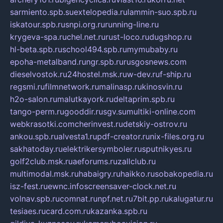
sarmiento.spb.su
extelopedia.ru
lammin-suo.spb.ru
iskatour.spb.ru
snpi.org.ru
running-line.ru
krygeva-spa.ru
chel.net.ru
rust-loco.ru
dugshop.ru
hl-beta.spb.ru
school494.spb.ru
mymubaby.ru
epoha-metalband.ru
ngr.spb.ru
rusgosnews.com
dieselvostok.ru
24hostel.msk.ru
w-dev.ru
f-ship.ru
regsmi.ru
filmnetwork.ru
malinasp.ru
kinosvin.ru
h2o-salon.ru
malutkayork.ru
deltaprim.spb.ru
tango-perm.ru
gooddir.ru
sgv.su
multiki-online.com
webkrasotki.com
cherinvest.ru
detskiy-ostrov.ru
ankou.spb.ru
alvesta1.ru
pdf-creator.ru
nix-files.org.ru
sakhatoday.ru
elektrikersymboler.ru
sputnikyes.ru
golf2club.msk.ru
aeforums.ru
zallclub.ru
multimodal.msk.ru
habaigry.ru
haikko.ru
sobakopedia.ru
isz-fest.ru
ewnc.info
screensaver-clock.net.ru
volnav.spb.ru
comnat.ru
npf.net.ru
7bit.pp.ru
kalugatur.ru
tesiaes.ru
card.com.ru
kazanka.spb.ru