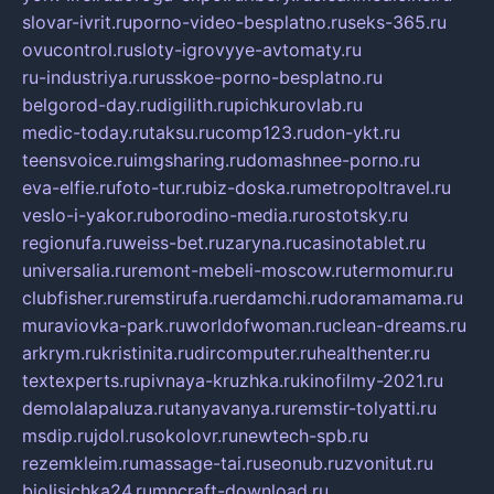
slovar-ivrit.ru
porno-video-besplatno.ru
seks-365.ru
ovucontrol.ru
sloty-igrovyye-avtomaty.ru
ru-industriya.ru
russkoe-porno-besplatno.ru
belgorod-day.ru
digilith.ru
pichkurovlab.ru
medic-today.ru
taksu.ru
comp123.ru
don-ykt.ru
teensvoice.ru
imgsharing.ru
domashnee-porno.ru
eva-elfie.ru
foto-tur.ru
biz-doska.ru
metropoltravel.ru
veslo-i-yakor.ru
borodino-media.ru
rostotsky.ru
regionufa.ru
weiss-bet.ru
zaryna.ru
casinotablet.ru
universalia.ru
remont-mebeli-moscow.ru
termomur.ru
clubfisher.ru
remstirufa.ru
erdamchi.ru
doramamama.ru
muraviovka-park.ru
worldofwoman.ru
clean-dreams.ru
arkrym.ru
kristinita.ru
dircomputer.ru
healthenter.ru
textexperts.ru
pivnaya-kruzhka.ru
kinofilmy-2021.ru
demolalapaluza.ru
tanyavanya.ru
remstir-tolyatti.ru
msdip.ru
jdol.ru
sokolovr.ru
newtech-spb.ru
rezemkleim.ru
massage-tai.ru
seonub.ru
zvonitut.ru
biolisichka24.ru
mncraft-download.ru