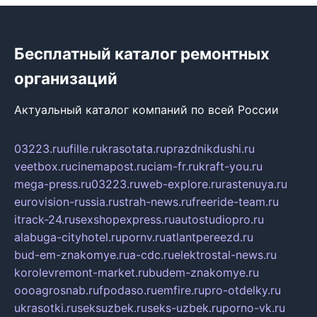
Бесплатный каталог ремонтных
организаций
Актуальный каталог компаний по всей России
03223.ru
ufille.ru
krasotata.ru
prazdnikdushi.ru
veetbox.ru
cinemapost.ru
ciam-fr.ru
kraft-you.ru
mega-press.ru
03223.ru
web-explore.ru
rastenuya.ru
eurovision-russia.ru
strah-news.ru
freeride-team.ru
itrack-24.ru
sexshopexpress.ru
autostudiopro.ru
alabuga-cityhotel.ru
pornv.ru
atlantpereezd.ru
bud-em-znakomye.ru
a-cdc.ru
elektrostal-news.ru
korolevremont-market.ru
budem-znakomye.ru
oooagrosnab.ru
fpodaso.ru
emfire.ru
pro-otdelky.ru
ukrasotki.ru
seksuzbek.ru
seks-uzbek.ru
porno-vk.ru