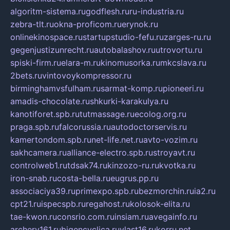
algoritm-sistema.ru
godflesh.ru
ru-industria.ru
zebra-tlt.ru
okna-proficom.ru
erynok.ru
onlinekinospace.ru
startupstudio-fefu.ru
zarges-ru.ru
gegenjustizunrecht.ru
autobalashov.ru
utrovortu.ru
spiski-firm.ru
elara-m.ru
kinomusorka.ru
mkcslava.ru
2bets.ru
vintovoykompressor.ru
birminghamvsfulham.ru
sarmat-komp.ru
pioneeri.ru
amadis-chocolate.ru
shkurki-karakulya.ru
kanotiforet.spb.ru
tutmassage.ru
ecolog.org.ru
praga.spb.ru
falcorussia.ru
autodoctorservis.ru
kamertondom.spb.ru
net-life.net.ru
avto-vozim.ru
sakhcamera.ru
alliance-electro.spb.ru
stroyavt.ru
controlweb1.ru
tdsak74.ru
kinzozo-ru.ru
kvotka.ru
iron-snab.ru
costa-bella.ru
eugrus.pp.ru
associaciya39.ru
primexpo.spb.ru
bezmorchin.ru
ia2.ru
cpt21.ru
ispecspb.ru
regahost.ru
kolosok-elita.ru
tae-kwon.ru
consrio.com.ru
insiam.ru
avegainfo.ru
archery161.ru
bigencyclica.ru
vlast16.ru
korru.net