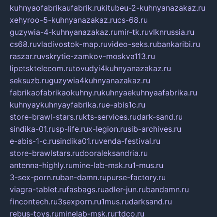
kuhnyaofabrikaufabrik.ru
kitubeu-2-kuhnyanazakaz.ru
xehyroo-5-kuhnyanazakaz.ru
cs-68.ru
guzywia-4-kuhnyanazakaz.ru
mir-tk.ru
vlknrussia.ru
cs68.ru
vladivostok-map.ru
video-seks.ru
bankaribi.ru
raszar.ru
vskrytie-zamkov-moskva113.ru
lipetsktelecom.ru
tovudyi4kuhnyanazakaz.ru
seksuzb.ru
guzywia4kuhnyanazakaz.ru
fabrikaofabrikaokuhny.ru
kuhnyaekuhnyaafabrika.ru
kuhnyaykuhnyayfabrika.ru
e-abis1c.ru
store-brawl-stars.ru
kts-services.ru
dark-sand.ru
sindika-01.ru
sp-life.ru
x-legion.ru
sib-archives.ru
e-abis-1-c.ru
sindika01.ru
venda-festival.ru
store-brawlstars.ru
dooraleksandria.ru
antenna-highly.ru
mine-lab-msk.ru
1-mus.ru
3-sex-porn.ru
ban-damn.ru
purse-factory.ru
viagra-tablet.ru
fasbags.ru
adler-jun.ru
bandamn.ru
fincontech.ru
3sexporn.ru
1mus.ru
darksand.ru
rebus-toys.ru
minelab-msk.ru
rtdco.ru