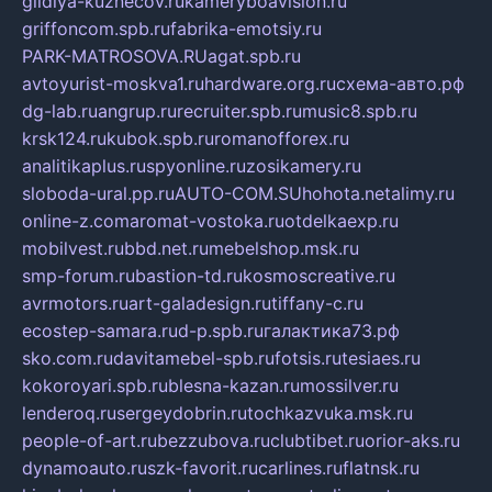
gildiya-kuznecov.ru
kameryboavision.ru
griffoncom.spb.ru
fabrika-emotsiy.ru
PARK-MATROSOVA.RU
agat.spb.ru
avtoyurist-moskva1.ru
hardware.org.ru
схема-авто.рф
dg-lab.ru
angrup.ru
recruiter.spb.ru
music8.spb.ru
krsk124.ru
kubok.spb.ru
romanofforex.ru
analitikaplus.ru
spyonline.ru
zosikamery.ru
sloboda-ural.pp.ru
AUTO-COM.SU
hohota.net
alimy.ru
online-z.com
aromat-vostoka.ru
otdelkaexp.ru
mobilvest.ru
bbd.net.ru
mebelshop.msk.ru
smp-forum.ru
bastion-td.ru
kosmoscreative.ru
avrmotors.ru
art-galadesign.ru
tiffany-c.ru
ecostep-samara.ru
d-p.spb.ru
галактика73.рф
sko.com.ru
davitamebel-spb.ru
fotsis.ru
tesiaes.ru
kokoroyari.spb.ru
blesna-kazan.ru
mossilver.ru
lenderoq.ru
sergeydobrin.ru
tochkazvuka.msk.ru
people-of-art.ru
bezzubova.ru
clubtibet.ru
orior-aks.ru
dynamoauto.ru
szk-favorit.ru
carlines.ru
flatnsk.ru