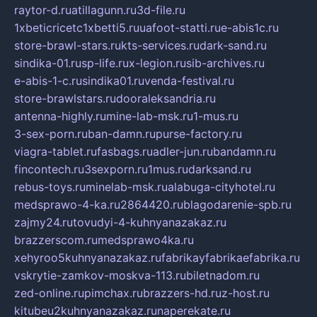
raytor-d.ru
atillagunn.ru
3d-file.ru
1xbeticricetc1xbetti5.ru
uafoot-statti.ru
e-abis1c.ru
store-brawl-stars.ru
kts-services.ru
dark-sand.ru
sindika-01.ru
sp-life.ru
x-legion.ru
sib-archives.ru
e-abis-1-c.ru
sindika01.ru
venda-festival.ru
store-brawlstars.ru
dooraleksandria.ru
antenna-highly.ru
mine-lab-msk.ru
1-mus.ru
3-sex-porn.ru
ban-damn.ru
purse-factory.ru
viagra-tablet.ru
fasbags.ru
adler-jun.ru
bandamn.ru
fincontech.ru
3sexporn.ru
1mus.ru
darksand.ru
rebus-toys.ru
minelab-msk.ru
alabuga-cityhotel.ru
medsprawo-4-ka.ru
2864420.ru
blagodarenie-spb.ru
zajmy24.ru
tovudyi-4-kuhnyanazakaz.ru
brazzerscom.ru
medsprawo4ka.ru
xehyroo5kuhnyanazakaz.ru
fabrikayfabrikaefabrika.ru
vskrytie-zamkov-moskva-113.ru
biletnadom.ru
zed-online.ru
pimchax.ru
brazzers-hd.ru
z-host.ru
kitubeu2kuhnyanazakaz.ru
naperekate.ru