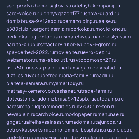
seo-prodvizhenie-sajtov-stroitelnyh-kompanij.ru
card-voice.ru
rulonnyygazon177.ru
snow-guard.ru
domizbrusa-9x12spb.ru
demaholding.ru
aalse.ru
a380club.ru
argentinamia.ru
perkoka.ru
movie-one.ru
perk-oka.ru
g-octopus.ru
sibarchives.ru
andreislyusar.ru
naruto-x.ru
pursefactory.ru
tor-lyubov-i-grom.ru
spayderhed-2022.ru
movieone.ru
evro-dez.ru
webamator.ru
ma-absolut1.ru
avtopomosch27.ru
nv-750.ru
news-plain.ru
nertansaga.ru
delanalad.ru
dizfiles.ru
youtubefree.ru
aria-family.ru
roadli.ru
planeta-samara.ru
mysmartbuy.ru
matrasy-kemerovo.ru
ashanet.ru
trade-farm.ru
dotcustoms.ru
domizbrusa9x12spb.ru
autodamp.ru
narasimha.ru
djcommodities.ru
nv750.ru
x-ton.ru
newsplain.ru
cardvoice.ru
modopaper.ru
manunae.ru
gbget.ru
alfeihavsalnassr.ru
madoma.ru
tajuncos.ru
petrovkasports.ru
porno-online-besplatno.ru
splclub.ru
york-life.ru
doroga-expo.ru
ribery.ru
cleanmedicine.ru