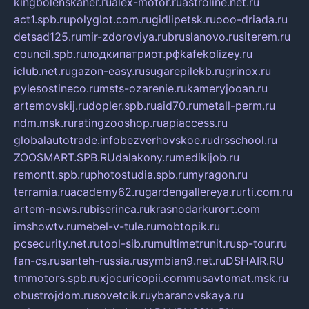
kingbolenskaner.ru
alex-motor.ru
astroline.net.ru
act1.spb.ru
polyglot.com.ru
gidlipetsk.ru
ooo-driada.ru
detsad125.ru
mir-zdoroviya.ru
bruslanovo.ru
siterem.ru
council.spb.ru
лодкипатриот.рф
kafekolizey.ru
iclub.net.ru
gazon-easy.ru
sugarepilekb.ru
grinox.ru
pylesostineco.ru
msts-ozarenie.ru
kameryjooan.ru
artemovskij.ru
dopler.spb.ru
aid70.ru
metall-perm.ru
ndm.msk.ru
ratingzooshop.ru
apiaccess.ru
globalautotrade.info
bezverhovskoe.ru
drsschool.ru
ZOOSMART.SPB.RU
dalakony.ru
medikijob.ru
remontt.spb.ru
photostudia.spb.ru
myragon.ru
terramia.ru
academy62.ru
gardengallereya.ru
rti.com.ru
artem-news.ru
biserinca.ru
krasnodarkurort.com
imshowtv.ru
mebel-v-tule.ru
mobtopik.ru
pcsecurity.net.ru
tool-sib.ru
multimetrunit.ru
sp-tour.ru
fan-cs.ru
santeh-russia.ru
symbian9.net.ru
DSHAIR.RU
tmmotors.spb.ru
xjocuricopii.com
musavtomat.msk.ru
obustrojdom.ru
sovetcik.ru
ybaranovskaya.ru