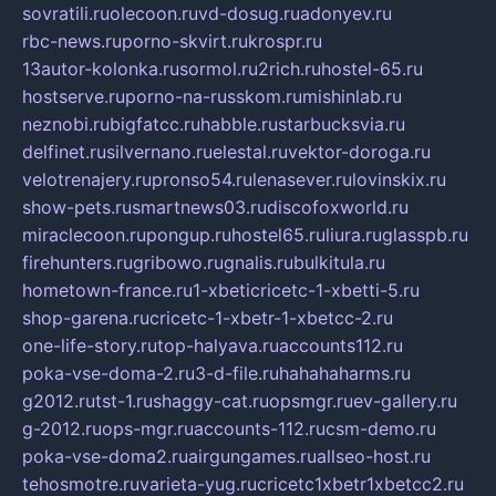
sovratili.ru
olecoon.ru
vd-dosug.ru
adonyev.ru
rbc-news.ru
porno-skvirt.ru
krospr.ru
13autor-kolonka.ru
sormol.ru
2rich.ru
hostel-65.ru
hostserve.ru
porno-na-russkom.ru
mishinlab.ru
neznobi.ru
bigfatcc.ru
habble.ru
starbucksvia.ru
delfinet.ru
silvernano.ru
elestal.ru
vektor-doroga.ru
velotrenajery.ru
pronso54.ru
lenasever.ru
lovinskix.ru
show-pets.ru
smartnews03.ru
discofoxworld.ru
miraclecoon.ru
pongup.ru
hostel65.ru
liura.ru
glasspb.ru
firehunters.ru
gribowo.ru
gnalis.ru
bulkitula.ru
hometown-france.ru
1-xbeticricetc-1-xbetti-5.ru
shop-garena.ru
cricetc-1-xbetr-1-xbetcc-2.ru
one-life-story.ru
top-halyava.ru
accounts112.ru
poka-vse-doma-2.ru
3-d-file.ru
hahahaharms.ru
g2012.ru
tst-1.ru
shaggy-cat.ru
opsmgr.ru
ev-gallery.ru
g-2012.ru
ops-mgr.ru
accounts-112.ru
csm-demo.ru
poka-vse-doma2.ru
airgungames.ru
allseo-host.ru
tehosmotre.ru
varieta-yug.ru
cricetc1xbetr1xbetcc2.ru