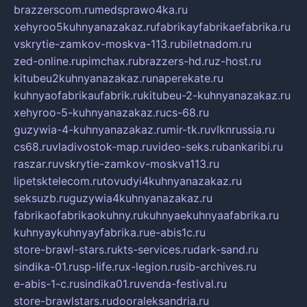
brazzerscom.ru
medsprawo4ka.ru
xehyroo5kuhnyanazakaz.ru
fabrikayfabrikaefabrika.ru
vskrytie-zamkov-moskva-113.ru
biletnadom.ru
zed-online.ru
pimchax.ru
brazzers-hd.ru
z-host.ru
kitubeu2kuhnyanazakaz.ru
naperekate.ru
kuhnyaofabrikaufabrik.ru
kitubeu-2-kuhnyanazakaz.ru
xehyroo-5-kuhnyanazakaz.ru
cs-68.ru
guzywia-4-kuhnyanazakaz.ru
mir-tk.ru
vlknrussia.ru
cs68.ru
vladivostok-map.ru
video-seks.ru
bankaribi.ru
raszar.ru
vskrytie-zamkov-moskva113.ru
lipetsktelecom.ru
tovudyi4kuhnyanazakaz.ru
seksuzb.ru
guzywia4kuhnyanazakaz.ru
fabrikaofabrikaokuhny.ru
kuhnyaekuhnyaafabrika.ru
kuhnyaykuhnyayfabrika.ru
e-abis1c.ru
store-brawl-stars.ru
kts-services.ru
dark-sand.ru
sindika-01.ru
sp-life.ru
x-legion.ru
sib-archives.ru
e-abis-1-c.ru
sindika01.ru
venda-festival.ru
store-brawlstars.ru
dooraleksandria.ru