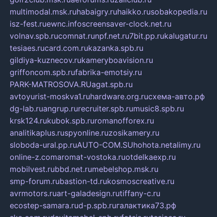
multimodal.msk.ru
habaigry.ru
haikko.ru
sobakopedia.ru
isz-fest.ru
ewnc.info
screensaver-clock.net.ru
volnav.spb.ru
comnat.ru
npf.net.ru
7bit.pp.ru
kalugatur.ru
tesiaes.ru
card.com.ru
kazanka.spb.ru
gildiya-kuznecov.ru
kameryboavision.ru
griffoncom.spb.ru
fabrika-emotsiy.ru
PARK-MATROSOVA.RU
agat.spb.ru
avtoyurist-moskva1.ru
hardware.org.ru
схема-авто.рф
dg-lab.ru
angrup.ru
recruiter.spb.ru
music8.spb.ru
krsk124.ru
kubok.spb.ru
romanofforex.ru
analitikaplus.ru
spyonline.ru
zosikamery.ru
sloboda-ural.pp.ru
AUTO-COM.SU
hohota.net
alimy.ru
online-z.com
aromat-vostoka.ru
otdelkaexp.ru
mobilvest.ru
bbd.net.ru
mebelshop.msk.ru
smp-forum.ru
bastion-td.ru
kosmoscreative.ru
avrmotors.ru
art-galadesign.ru
tiffany-c.ru
ecostep-samara.ru
d-p.spb.ru
галактика73.рф