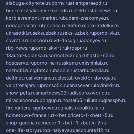
alabuga-cityhotel.ru
pornv.ru
atlantpereezd.ru
bud-em-znakomye.ru
a-cdc.ru
elektrostal-news.ru
korolevremont-market.ru
budem-znakomye.ru
oooagrosnab.ru
fpodaso.ru
emfire.ru
pro-otdelky.ru
ukrasotki.ru
seksuzbek.ru
seks-uzbek.ru
porno-vk.ru
sovratili.ru
olecoon.ru
vd-dosug.ru
adonyev.ru
rbc-news.ru
porno-skvirt.ru
krospr.ru
13autor-kolonka.ru
sormol.ru
2rich.ru
hostel-65.ru
hostserve.ru
porno-na-russkom.ru
mishinlab.ru
neznobi.ru
bigfatcc.ru
habble.ru
starbucksvia.ru
delfinet.ru
silvernano.ru
elestal.ru
vektor-doroga.ru
velotrenajery.ru
pronso54.ru
lenasever.ru
lovinskix.ru
show-pets.ru
smartnews03.ru
discofoxworld.ru
miraclecoon.ru
pongup.ru
hostel65.ru
liura.ru
glasspb.ru
firehunters.ru
gribowo.ru
gnalis.ru
bulkitula.ru
hometown-france.ru
1-xbeticricetc-1-xbetti-5.ru
shop-garena.ru
cricetc-1-xbetr-1-xbetcc-2.ru
one-life-story.ru
top-halyava.ru
accounts112.ru