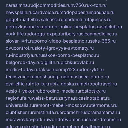
narasimha.ru
djcommodities.ru
nv750.ru
x-ton.ru
newsplain.ru
cardvoice.ru
modopaper.ru
manunae.ru
gbget.ru
alfeihavsalnassr.ru
madoma.ru
tajuncos.ru
petrovkasports.ru
porno-online-besplatno.ru
splclub.ru
york-life.ru
doroga-expo.ru
ribery.ru
cleanmedicine.ru
slovar-ivrit.ru
porno-video-besplatno.ru
seks-365.ru
ovucontrol.ru
sloty-igrovyye-avtomaty.ru
ru-industriya.ru
russkoe-porno-besplatno.ru
belgorod-day.ru
digilith.ru
pichkurovlab.ru
medic-today.ru
taksu.ru
comp123.ru
don-ykt.ru
teensvoice.ru
imgsharing.ru
domashnee-porno.ru
eva-elfie.ru
foto-tur.ru
biz-doska.ru
metropoltravel.ru
veslo-i-yakor.ru
borodino-media.ru
rostotsky.ru
regionufa.ru
weiss-bet.ru
zaryna.ru
casinotablet.ru
universalia.ru
remont-mebeli-moscow.ru
termomur.ru
clubfisher.ru
remstirufa.ru
erdamchi.ru
doramamama.ru
muraviovka-park.ru
worldofwoman.ru
clean-dreams.ru
arkrym.ru
kristinita.ru
dircomputer.ru
healthenter.ru