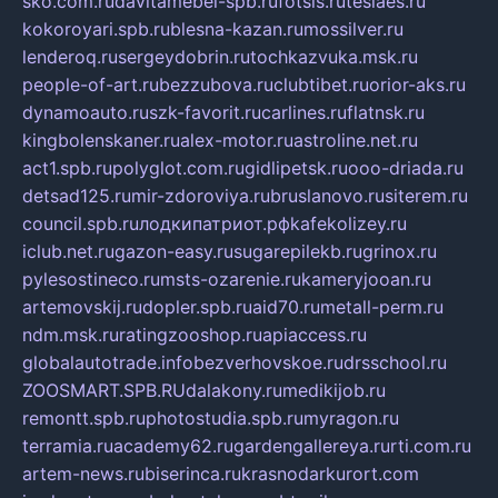
sko.com.ru
davitamebel-spb.ru
fotsis.ru
tesiaes.ru
kokoroyari.spb.ru
blesna-kazan.ru
mossilver.ru
lenderoq.ru
sergeydobrin.ru
tochkazvuka.msk.ru
people-of-art.ru
bezzubova.ru
clubtibet.ru
orior-aks.ru
dynamoauto.ru
szk-favorit.ru
carlines.ru
flatnsk.ru
kingbolenskaner.ru
alex-motor.ru
astroline.net.ru
act1.spb.ru
polyglot.com.ru
gidlipetsk.ru
ooo-driada.ru
detsad125.ru
mir-zdoroviya.ru
bruslanovo.ru
siterem.ru
council.spb.ru
лодкипатриот.рф
kafekolizey.ru
iclub.net.ru
gazon-easy.ru
sugarepilekb.ru
grinox.ru
pylesostineco.ru
msts-ozarenie.ru
kameryjooan.ru
artemovskij.ru
dopler.spb.ru
aid70.ru
metall-perm.ru
ndm.msk.ru
ratingzooshop.ru
apiaccess.ru
globalautotrade.info
bezverhovskoe.ru
drsschool.ru
ZOOSMART.SPB.RU
dalakony.ru
medikijob.ru
remontt.spb.ru
photostudia.spb.ru
myragon.ru
terramia.ru
academy62.ru
gardengallereya.ru
rti.com.ru
artem-news.ru
biserinca.ru
krasnodarkurort.com