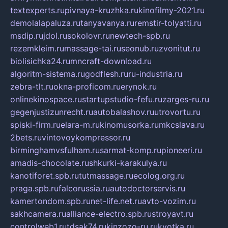
textexperts.ru
pivnaya-kruzhka.ru
kinofilmy-2021.ru
demolalapaluza.ru
tanyavanya.ru
remstir-tolyatti.ru
msdip.ru
jdol.ru
sokolovr.ru
newtech-spb.ru
rezemkleim.ru
massage-tai.ru
seonub.ru
zvonitut.ru
biolisichka24.ru
mncraft-download.ru
algoritm-sistema.ru
godflesh.ru
ru-industria.ru
zebra-tlt.ru
okna-proficom.ru
erynok.ru
onlinekinospace.ru
startupstudio-fefu.ru
zarges-ru.ru
gegenjustizunrecht.ru
autobalashov.ru
utrovortu.ru
spiski-firm.ru
elara-m.ru
kinomusorka.ru
mkcslava.ru
2bets.ru
vintovoykompressor.ru
birminghamvsfulham.ru
sarmat-komp.ru
pioneeri.ru
amadis-chocolate.ru
shkurki-karakulya.ru
kanotiforet.spb.ru
tutmassage.ru
ecolog.org.ru
praga.spb.ru
falcorussia.ru
autodoctorservis.ru
kamertondom.spb.ru
net-life.net.ru
avto-vozim.ru
sakhcamera.ru
alliance-electro.spb.ru
stroyavt.ru
controlweb1.ru
tdsak74.ru
kinzozo-ru.ru
kvotka.ru