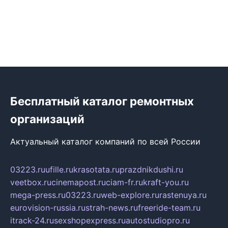
Бесплатный каталог ремонтных
организаций
Актуальный каталог компаний по всей России
03223.ru
ufille.ru
krasotata.ru
prazdnikdushi.ru
veetbox.ru
cinemapost.ru
ciam-fr.ru
kraft-you.ru
mega-press.ru
03223.ru
web-explore.ru
rastenuya.ru
eurovision-russia.ru
strah-news.ru
freeride-team.ru
itrack-24.ru
sexshopexpress.ru
autostudiopro.ru