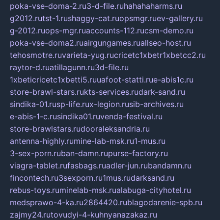
poka-vse-doma-2.ru
3-d-file.ru
hahahaharms.ru
g2012.ru
tst-1.ru
shaggy-cat.ru
opsmgr.ru
ev-gallery.ru
g-2012.ru
ops-mgr.ru
accounts-112.ru
csm-demo.ru
poka-vse-doma2.ru
airgungames.ru
allseo-host.ru
tehosmotre.ru
varieta-yug.ru
cricetc1xbetr1xbetcc2.ru
raytor-d.ru
atillagunn.ru
3d-file.ru
1xbeticricetc1xbetti5.ru
uafoot-statti.ru
e-abis1c.ru
store-brawl-stars.ru
kts-services.ru
dark-sand.ru
sindika-01.ru
sp-life.ru
x-legion.ru
sib-archives.ru
e-abis-1-c.ru
sindika01.ru
venda-festival.ru
store-brawlstars.ru
dooraleksandria.ru
antenna-highly.ru
mine-lab-msk.ru
1-mus.ru
3-sex-porn.ru
ban-damn.ru
purse-factory.ru
viagra-tablet.ru
fasbags.ru
adler-jun.ru
bandamn.ru
fincontech.ru
3sexporn.ru
1mus.ru
darksand.ru
rebus-toys.ru
minelab-msk.ru
alabuga-cityhotel.ru
medsprawo-4-ka.ru
2864420.ru
blagodarenie-spb.ru
zajmy24.ru
tovudyi-4-kuhnyanazakaz.ru