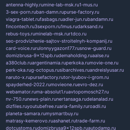
antenna-highly.ru
mine-lab-msk.ru
1-mus.ru
3-sex-porn.ru
ban-damn.ru
purse-factory.ru
viagra-tablet.ru
fasbags.ru
adler-jun.ru
bandamn.ru
fincontech.ru
3sexporn.ru
1mus.ru
darksand.ru
rebus-toys.ru
minelab-msk.ru
rtdco.ru
seo-prodvizhenie-sajtov-stroitelnyh-kompanij.ru
card-voice.ru
rulonnyygazon177.ru
snow-guard.ru
domizbrusa-9x12spb.ru
demaholding.ru
aalse.ru
a380club.ru
argentinamia.ru
perkoka.ru
movie-one.ru
perk-oka.ru
g-octopus.ru
sibarchives.ru
andreislyusar.ru
naruto-x.ru
pursefactory.ru
tor-lyubov-i-grom.ru
spayderhed-2022.ru
movieone.ru
evro-dez.ru
webamator.ru
ma-absolut1.ru
avtopomosch27.ru
nv-750.ru
news-plain.ru
nertansaga.ru
delanalad.ru
dizfiles.ru
youtubefree.ru
aria-family.ru
roadli.ru
planeta-samara.ru
mysmartbuy.ru
matrasy-kemerovo.ru
ashanet.ru
trade-farm.ru
dotcustoms.ru
domizbrusa9x12spb.ru
autodamp.ru