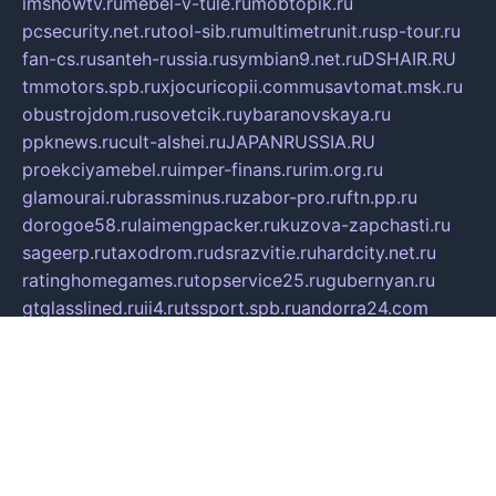
imshowtv.ru
mebel-v-tule.ru
mobtopik.ru
pcsecurity.net.ru
tool-sib.ru
multimetrunit.ru
sp-tour.ru
fan-cs.ru
santeh-russia.ru
symbian9.net.ru
DSHAIR.RU
tmmotors.spb.ru
xjocuricopii.com
musavtomat.msk.ru
obustrojdom.ru
sovetcik.ru
ybaranovskaya.ru
ppknews.ru
cult-alshei.ru
JAPANRUSSIA.RU
proekciyamebel.ru
imper-finans.ru
rim.org.ru
glamourai.ru
brassminus.ru
zabor-pro.ru
ftn.pp.ru
dorogoe58.ru
laimengpacker.ru
kuzova-zapchasti.ru
sageerp.ru
taxodrom.ru
dsrazvitie.ru
hardcity.net.ru
ratinghomegames.ru
topservice25.ru
gubernyan.ru
gtglasslined.ru
ii4.ru
tssport.spb.ru
andorra24.com
blackwallstreet.ru
oboimos.ru
optim-doors.com.ru
ikuch.ru
nycr.org.ru
npa21.ru
vremya-ch.spb.ru
desert000.ru
ivtorgi.ru
ifiori.ru
catalog-statei.ru
dcv.org.ru
spetsmaster174.ru
ipkameryhiseeu.ru
dum26.ru
ruspol.spb.ru
fr-opendp.ru
kam-solnyshko.ru
cheyenne-arapaho.ru
sevzapmetal.spb.ru