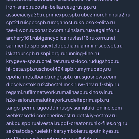
iron-snab.ru
costa-bella.ru
eugrus.pp.ru
associaciya39.ru
primexpo.spb.ru
bezmorchin.ru
ia2.ru
cpt21.ru
ispecspb.ru
regahost.ru
kolosok-elita.ru
tae-kwon.ru
consrio.com.ru
insiam.ru
avegainfo.ru
archery161.ru
bigencyclica.ru
vlast16.ru
korru.net
sarmiento.spb.su
extelopedia.ru
lammin-suo.spb.ru
iskatour.spb.ru
snpi.org.ru
running-line.ru
krygeva-spa.ru
chel.net.ru
rust-loco.ru
dugshop.ru
hl-beta.spb.ru
school494.spb.ru
mymubaby.ru
epoha-metalband.ru
ngr.spb.ru
rusgosnews.com
dieselvostok.ru
24hostel.msk.ru
w-dev.ru
f-ship.ru
regsmi.ru
filmnetwork.ru
malinasp.ru
kinosvin.ru
h2o-salon.ru
malutkayork.ru
deltaprim.spb.ru
tango-perm.ru
gooddir.ru
sgv.su
multiki-online.com
webkrasotki.com
cherinvest.ru
detskiy-ostrov.ru
ankou.spb.ru
alvesta1.ru
pdf-creator.ru
nix-files.org.ru
sakhatoday.ru
elektrikersymboler.ru
sputnikyes.ru
golf2club.msk.ru
aeforums.ru
zallclub.ru