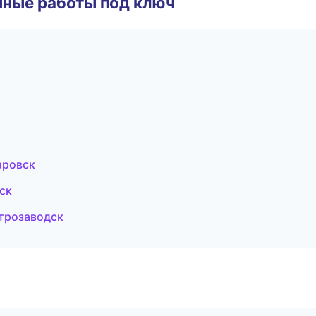
чные работы под ключ
аровск
ск
трозаводск