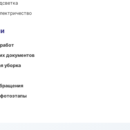
одсветка
электричество
ми
 работ
их документов
ая уборка
обращения
 фотоэтапы