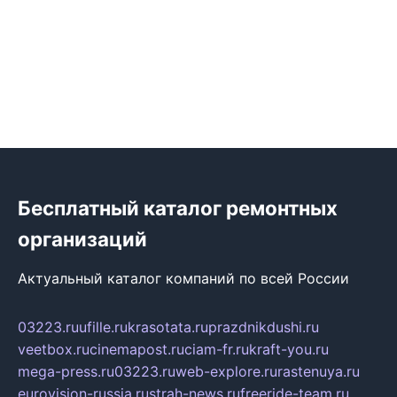
Бесплатный каталог ремонтных
организаций
Актуальный каталог компаний по всей России
03223.ru
ufille.ru
krasotata.ru
prazdnikdushi.ru
veetbox.ru
cinemapost.ru
ciam-fr.ru
kraft-you.ru
mega-press.ru
03223.ru
web-explore.ru
rastenuya.ru
eurovision-russia.ru
strah-news.ru
freeride-team.ru