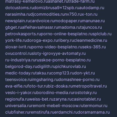
matrasy-kemerovo.ru
ashanet.ru
trade-farm.ru
dotcustoms.ru
domizbrusa9x12spb.ru
autodamp.ru
narasimha.ru
djcommodities.ru
nv750.ru
x-ton.ru
newsplain.ru
cardvoice.ru
modopaper.ru
manunae.ru
gbget.ru
alfeihavsalnassr.ru
madoma.ru
tajuncos.ru
petrovkasports.ru
porno-online-besplatno.ru
splclub.ru
york-life.ru
doroga-expo.ru
ribery.ru
cleanmedicine.ru
slovar-ivrit.ru
porno-video-besplatno.ru
seks-365.ru
ovucontrol.ru
sloty-igrovyye-avtomaty.ru
ru-industriya.ru
russkoe-porno-besplatno.ru
belgorod-day.ru
digilith.ru
pichkurovlab.ru
medic-today.ru
taksu.ru
comp123.ru
don-ykt.ru
teensvoice.ru
imgsharing.ru
domashnee-porno.ru
eva-elfie.ru
foto-tur.ru
biz-doska.ru
metropoltravel.ru
veslo-i-yakor.ru
borodino-media.ru
rostotsky.ru
regionufa.ru
weiss-bet.ru
zaryna.ru
casinotablet.ru
universalia.ru
remont-mebeli-moscow.ru
termomur.ru
clubfisher.ru
remstirufa.ru
erdamchi.ru
doramamama.ru