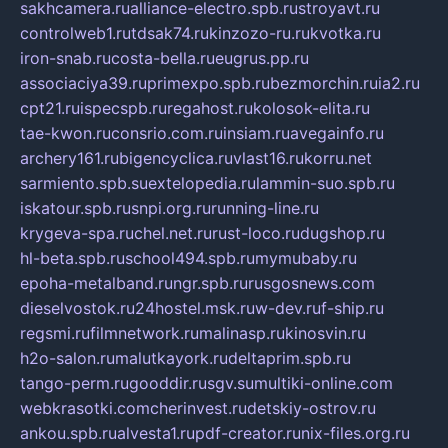
sakhcamera.ru
alliance-electro.spb.ru
stroyavt.ru
controlweb1.ru
tdsak74.ru
kinzozo-ru.ru
kvotka.ru
iron-snab.ru
costa-bella.ru
eugrus.pp.ru
associaciya39.ru
primexpo.spb.ru
bezmorchin.ru
ia2.ru
cpt21.ru
ispecspb.ru
regahost.ru
kolosok-elita.ru
tae-kwon.ru
consrio.com.ru
insiam.ru
avegainfo.ru
archery161.ru
bigencyclica.ru
vlast16.ru
korru.net
sarmiento.spb.su
extelopedia.ru
lammin-suo.spb.ru
iskatour.spb.ru
snpi.org.ru
running-line.ru
krygeva-spa.ru
chel.net.ru
rust-loco.ru
dugshop.ru
hl-beta.spb.ru
school494.spb.ru
mymubaby.ru
epoha-metalband.ru
ngr.spb.ru
rusgosnews.com
dieselvostok.ru
24hostel.msk.ru
w-dev.ru
f-ship.ru
regsmi.ru
filmnetwork.ru
malinasp.ru
kinosvin.ru
h2o-salon.ru
malutkayork.ru
deltaprim.spb.ru
tango-perm.ru
gooddir.ru
sgv.su
multiki-online.com
webkrasotki.com
cherinvest.ru
detskiy-ostrov.ru
ankou.spb.ru
alvesta1.ru
pdf-creator.ru
nix-files.org.ru