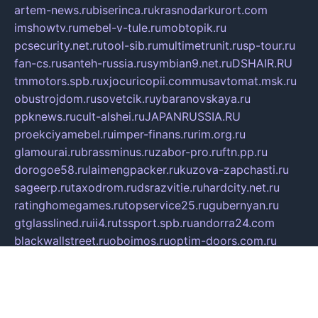
artem-news.ru
biserinca.ru
krasnodarkurort.com
imshowtv.ru
mebel-v-tule.ru
mobtopik.ru
pcsecurity.net.ru
tool-sib.ru
multimetrunit.ru
sp-tour.ru
fan-cs.ru
santeh-russia.ru
symbian9.net.ru
DSHAIR.RU
tmmotors.spb.ru
xjocuricopii.com
musavtomat.msk.ru
obustrojdom.ru
sovetcik.ru
ybaranovskaya.ru
ppknews.ru
cult-alshei.ru
JAPANRUSSIA.RU
proekciyamebel.ru
imper-finans.ru
rim.org.ru
glamourai.ru
brassminus.ru
zabor-pro.ru
ftn.pp.ru
dorogoe58.ru
laimengpacker.ru
kuzova-zapchasti.ru
sageerp.ru
taxodrom.ru
dsrazvitie.ru
hardcity.net.ru
ratinghomegames.ru
topservice25.ru
gubernyan.ru
gtglasslined.ru
ii4.ru
tssport.spb.ru
andorra24.com
blackwallstreet.ru
oboimos.ru
optim-doors.com.ru
ikuch.ru
nycr.org.ru
npa21.ru
vremya-ch.spb.ru
desert000.ru
ivtorgi.ru
ifiori.ru
catalog-statei.ru
dcv.org.ru
spetsmaster174.ru
ipkameryhiseeu.ru
dum26.ru
ruspol.spb.ru
fr-opendp.ru
kam-solnyshko.ru