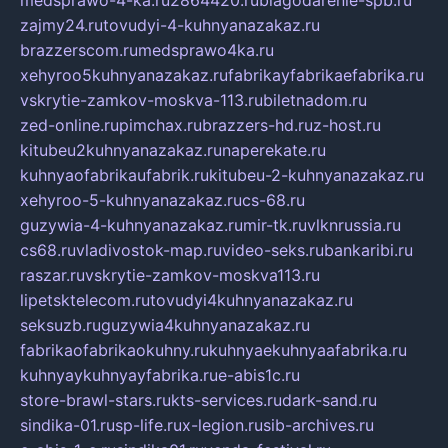
medsprawo-4-ka.ru
2864420.ru
blagodarenie-spb.ru
zajmy24.ru
tovudyi-4-kuhnyanazakaz.ru
brazzerscom.ru
medsprawo4ka.ru
xehyroo5kuhnyanazakaz.ru
fabrikayfabrikaefabrika.ru
vskrytie-zamkov-moskva-113.ru
biletnadom.ru
zed-online.ru
pimchax.ru
brazzers-hd.ru
z-host.ru
kitubeu2kuhnyanazakaz.ru
naperekate.ru
kuhnyaofabrikaufabrik.ru
kitubeu-2-kuhnyanazakaz.ru
xehyroo-5-kuhnyanazakaz.ru
cs-68.ru
guzywia-4-kuhnyanazakaz.ru
mir-tk.ru
vlknrussia.ru
cs68.ru
vladivostok-map.ru
video-seks.ru
bankaribi.ru
raszar.ru
vskrytie-zamkov-moskva113.ru
lipetsktelecom.ru
tovudyi4kuhnyanazakaz.ru
seksuzb.ru
guzywia4kuhnyanazakaz.ru
fabrikaofabrikaokuhny.ru
kuhnyaekuhnyaafabrika.ru
kuhnyaykuhnyayfabrika.ru
e-abis1c.ru
store-brawl-stars.ru
kts-services.ru
dark-sand.ru
sindika-01.ru
sp-life.ru
x-legion.ru
sib-archives.ru