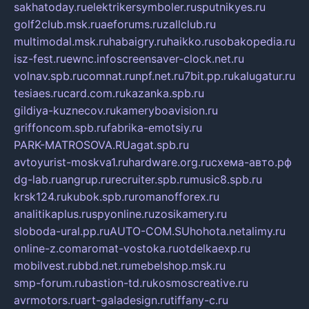
sakhatoday.ru
elektrikersymboler.ru
sputnikyes.ru
golf2club.msk.ru
aeforums.ru
zallclub.ru
multimodal.msk.ru
habaigry.ru
haikko.ru
sobakopedia.ru
isz-fest.ru
ewnc.info
screensaver-clock.net.ru
volnav.spb.ru
comnat.ru
npf.net.ru
7bit.pp.ru
kalugatur.ru
tesiaes.ru
card.com.ru
kazanka.spb.ru
gildiya-kuznecov.ru
kameryboavision.ru
griffoncom.spb.ru
fabrika-emotsiy.ru
PARK-MATROSOVA.RU
agat.spb.ru
avtoyurist-moskva1.ru
hardware.org.ru
схема-авто.рф
dg-lab.ru
angrup.ru
recruiter.spb.ru
music8.spb.ru
krsk124.ru
kubok.spb.ru
romanofforex.ru
analitikaplus.ru
spyonline.ru
zosikamery.ru
sloboda-ural.pp.ru
AUTO-COM.SU
hohota.net
alimy.ru
online-z.com
aromat-vostoka.ru
otdelkaexp.ru
mobilvest.ru
bbd.net.ru
mebelshop.msk.ru
smp-forum.ru
bastion-td.ru
kosmoscreative.ru
avrmotors.ru
art-galadesign.ru
tiffany-c.ru