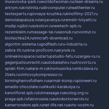
muraviovka-park.ru
worldofwoman.ru
clean-dreams.ru
arkrym.ru
kristinita.ru
dircomputer.ru
healthenter.ru
textexperts.ru
pivnaya-kruzhka.ru
kinofilmy-2021.ru
demolalapaluza.ru
tanyavanya.ru
remstir-tolyatti.ru
msdip.ru
jdol.ru
sokolovr.ru
newtech-spb.ru
rezemkleim.ru
massage-tai.ru
seonub.ru
zvonitut.ru
biolisichka24.ru
mncraft-download.ru
algoritm-sistema.ru
godflesh.ru
ru-industria.ru
zebra-tlt.ru
okna-proficom.ru
erynok.ru
onlinekinospace.ru
startupstudio-fefu.ru
zarges-ru.ru
gegenjustizunrecht.ru
autobalashov.ru
utrovortu.ru
spiski-firm.ru
elara-m.ru
kinomusorka.ru
mkcslava.ru
2bets.ru
vintovoykompressor.ru
birminghamvsfulham.ru
sarmat-komp.ru
pioneeri.ru
amadis-chocolate.ru
shkurki-karakulya.ru
kanotiforet.spb.ru
tutmassage.ru
ecolog.org.ru
praga.spb.ru
falcorussia.ru
autodoctorservis.ru
kamertondom.spb.ru
net-life.net.ru
avto-vozim.ru