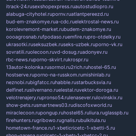
itrack-24.ru
sexshopexpress.ru
autostudiopro.ru
alabuga-cityhotel.ru
pornv.ru
atlantpereezd.ru
bud-em-znakomye.ru
a-cdc.ru
elektrostal-news.ru
korolevremont-market.ru
budem-znakomye.ru
oooagrosnab.ru
fpodaso.ru
emfire.ru
pro-otdelky.ru
ukrasotki.ru
seksuzbek.ru
seks-uzbek.ru
porno-vk.ru
sovratili.ru
olecoon.ru
vd-dosug.ru
adonyev.ru
rbc-news.ru
porno-skvirt.ru
krospr.ru
13autor-kolonka.ru
sormol.ru
2rich.ru
hostel-65.ru
hostserve.ru
porno-na-russkom.ru
mishinlab.ru
neznobi.ru
bigfatcc.ru
habble.ru
starbucksvia.ru
delfinet.ru
silvernano.ru
elestal.ru
vektor-doroga.ru
velotrenajery.ru
pronso54.ru
lenasever.ru
lovinskix.ru
show-pets.ru
smartnews03.ru
discofoxworld.ru
miraclecoon.ru
pongup.ru
hostel65.ru
liura.ru
glasspb.ru
firehunters.ru
gribowo.ru
gnalis.ru
bulkitula.ru
hometown-france.ru
1-xbeticricetc-1-xbetti-5.ru
shop-garena.ru
cricetc-1-xbetr-1-xbetcc-2.ru