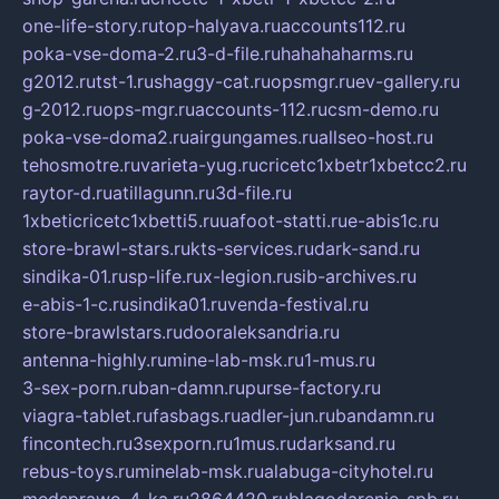
one-life-story.ru
top-halyava.ru
accounts112.ru
poka-vse-doma-2.ru
3-d-file.ru
hahahaharms.ru
g2012.ru
tst-1.ru
shaggy-cat.ru
opsmgr.ru
ev-gallery.ru
g-2012.ru
ops-mgr.ru
accounts-112.ru
csm-demo.ru
poka-vse-doma2.ru
airgungames.ru
allseo-host.ru
tehosmotre.ru
varieta-yug.ru
cricetc1xbetr1xbetcc2.ru
raytor-d.ru
atillagunn.ru
3d-file.ru
1xbeticricetc1xbetti5.ru
uafoot-statti.ru
e-abis1c.ru
store-brawl-stars.ru
kts-services.ru
dark-sand.ru
sindika-01.ru
sp-life.ru
x-legion.ru
sib-archives.ru
e-abis-1-c.ru
sindika01.ru
venda-festival.ru
store-brawlstars.ru
dooraleksandria.ru
antenna-highly.ru
mine-lab-msk.ru
1-mus.ru
3-sex-porn.ru
ban-damn.ru
purse-factory.ru
viagra-tablet.ru
fasbags.ru
adler-jun.ru
bandamn.ru
fincontech.ru
3sexporn.ru
1mus.ru
darksand.ru
rebus-toys.ru
minelab-msk.ru
alabuga-cityhotel.ru