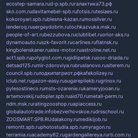
ecostep-samara.ru
d-p.spb.ru
галактика73.рф
sko.com.ru
davitamebel-spb.ru
fotsis.ru
tesiaes.ru
kokoroyari.spb.ru
blesna-kazan.ru
mossilver.ru
lenderoq.ru
sergeydobrin.ru
tochkazvuka.msk.ru
people-of-art.ru
bezzubova.ru
clubtibet.ru
orior-aks.ru
dynamoauto.ru
szk-favorit.ru
carlines.ru
flatnsk.ru
kingbolenskaner.ru
alex-motor.ru
astroline.net.ru
act1.spb.ru
polyglot.com.ru
gidlipetsk.ru
ooo-driada.ru
detsad125.ru
mir-zdoroviya.ru
bruslanovo.ru
siterem.ru
council.spb.ru
лодкипатриот.рф
kafekolizey.ru
iclub.net.ru
gazon-easy.ru
sugarepilekb.ru
grinox.ru
pylesostineco.ru
msts-ozarenie.ru
kameryjooan.ru
artemovskij.ru
dopler.spb.ru
aid70.ru
metall-perm.ru
ndm.msk.ru
ratingzooshop.ru
apiaccess.ru
globalautotrade.info
bezverhovskoe.ru
drsschool.ru
ZOOSMART.SPB.RU
dalakony.ru
medikijob.ru
remontt.spb.ru
photostudia.spb.ru
myragon.ru
terramia.ru
academy62.ru
gardengallereya.ru
rti.com.ru