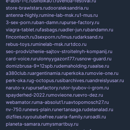
e-abis-1-c.ru
sindika01.ru
venda-festival.ru
store-brawlstars.ru
dooraleksandria.ru
antenna-highly.ru
mine-lab-msk.ru
1-mus.ru
3-sex-porn.ru
ban-damn.ru
purse-factory.ru
viagra-tablet.ru
fasbags.ru
adler-jun.ru
bandamn.ru
fincontech.ru
3sexporn.ru
1mus.ru
darksand.ru
rebus-toys.ru
minelab-msk.ru
rtdco.ru
seo-prodvizhenie-sajtov-stroitelnyh-kompanij.ru
card-voice.ru
rulonnyygazon177.ru
snow-guard.ru
domizbrusa-9x12spb.ru
demaholding.ru
aalse.ru
a380club.ru
argentinamia.ru
perkoka.ru
movie-one.ru
perk-oka.ru
g-octopus.ru
sibarchives.ru
andreislyusar.ru
naruto-x.ru
pursefactory.ru
tor-lyubov-i-grom.ru
spayderhed-2022.ru
movieone.ru
evro-dez.ru
webamator.ru
ma-absolut1.ru
avtopomosch27.ru
nv-750.ru
news-plain.ru
nertansaga.ru
delanalad.ru
dizfiles.ru
youtubefree.ru
aria-family.ru
roadli.ru
planeta-samara.ru
mysmartbuy.ru