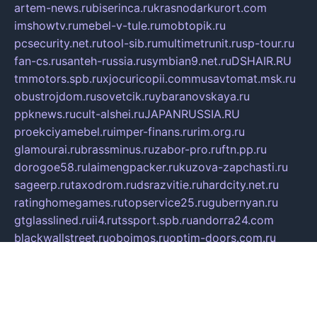
artem-news.ru
biserinca.ru
krasnodarkurort.com
imshowtv.ru
mebel-v-tule.ru
mobtopik.ru
pcsecurity.net.ru
tool-sib.ru
multimetrunit.ru
sp-tour.ru
fan-cs.ru
santeh-russia.ru
symbian9.net.ru
DSHAIR.RU
tmmotors.spb.ru
xjocuricopii.com
musavtomat.msk.ru
obustrojdom.ru
sovetcik.ru
ybaranovskaya.ru
ppknews.ru
cult-alshei.ru
JAPANRUSSIA.RU
proekciyamebel.ru
imper-finans.ru
rim.org.ru
glamourai.ru
brassminus.ru
zabor-pro.ru
ftn.pp.ru
dorogoe58.ru
laimengpacker.ru
kuzova-zapchasti.ru
sageerp.ru
taxodrom.ru
dsrazvitie.ru
hardcity.net.ru
ratinghomegames.ru
topservice25.ru
gubernyan.ru
gtglasslined.ru
ii4.ru
tssport.spb.ru
andorra24.com
blackwallstreet.ru
oboimos.ru
optim-doors.com.ru
ikuch.ru
nycr.org.ru
npa21.ru
vremya-ch.spb.ru
desert000.ru
ivtorgi.ru
ifiori.ru
catalog-statei.ru
dcv.org.ru
spetsmaster174.ru
ipkameryhiseeu.ru
dum26.ru
ruspol.spb.ru
fr-opendp.ru
kam-solnyshko.ru