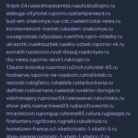
itrack-24.ru
sexshopexpress.ru
autostudiopro.ru
alabuga-cityhotel.ru
pornv.ru
atlantpereezd.ru
bud-em-znakomye.ru
a-cdc.ru
elektrostal-news.ru
korolevremont-market.ru
budem-znakomye.ru
oooagrosnab.ru
fpodaso.ru
emfire.ru
pro-otdelky.ru
ukrasotki.ru
seksuzbek.ru
seks-uzbek.ru
porno-vk.ru
sovratili.ru
olecoon.ru
vd-dosug.ru
adonyev.ru
rbc-news.ru
porno-skvirt.ru
krospr.ru
13autor-kolonka.ru
sormol.ru
2rich.ru
hostel-65.ru
hostserve.ru
porno-na-russkom.ru
mishinlab.ru
neznobi.ru
bigfatcc.ru
habble.ru
starbucksvia.ru
delfinet.ru
silvernano.ru
elestal.ru
vektor-doroga.ru
velotrenajery.ru
pronso54.ru
lenasever.ru
lovinskix.ru
show-pets.ru
smartnews03.ru
discofoxworld.ru
miraclecoon.ru
pongup.ru
hostel65.ru
liura.ru
glasspb.ru
firehunters.ru
gribowo.ru
gnalis.ru
bulkitula.ru
hometown-france.ru
1-xbeticricetc-1-xbetti-5.ru
shop-garena.ru
cricetc-1-xbetr-1-xbetcc-2.ru