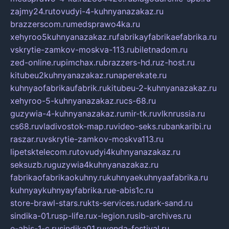
zajmy24.ru
tovudyi-4-kuhnyanazakaz.ru
brazzerscom.ru
medsprawo4ka.ru
xehyroo5kuhnyanazakaz.ru
fabrikayfabrikaefabrika.ru
vskrytie-zamkov-moskva-113.ru
biletnadom.ru
zed-online.ru
pimchax.ru
brazzers-hd.ru
z-host.ru
kitubeu2kuhnyanazakaz.ru
naperekate.ru
kuhnyaofabrikaufabrik.ru
kitubeu-2-kuhnyanazakaz.ru
xehyroo-5-kuhnyanazakaz.ru
cs-68.ru
guzywia-4-kuhnyanazakaz.ru
mir-tk.ru
vlknrussia.ru
cs68.ru
vladivostok-map.ru
video-seks.ru
bankaribi.ru
raszar.ru
vskrytie-zamkov-moskva113.ru
lipetsktelecom.ru
tovudyi4kuhnyanazakaz.ru
seksuzb.ru
guzywia4kuhnyanazakaz.ru
fabrikaofabrikaokuhny.ru
kuhnyaekuhnyaafabrika.ru
kuhnyaykuhnyayfabrika.ru
e-abis1c.ru
store-brawl-stars.ru
kts-services.ru
dark-sand.ru
sindika-01.ru
sp-life.ru
x-legion.ru
sib-archives.ru
e-abis-1-c.ru
sindika01.ru
venda-festival.ru