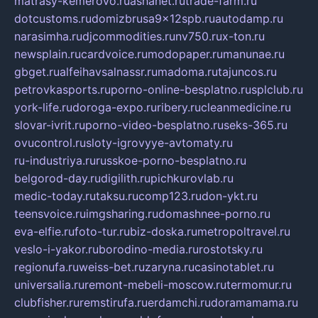
matrasy-kemerovo.ru
ashanet.ru
trade-farm.ru
dotcustoms.ru
domizbrusa9x12spb.ru
autodamp.ru
narasimha.ru
djcommodities.ru
nv750.ru
x-ton.ru
newsplain.ru
cardvoice.ru
modopaper.ru
manunae.ru
gbget.ru
alfeihavsalnassr.ru
madoma.ru
tajuncos.ru
petrovkasports.ru
porno-online-besplatno.ru
splclub.ru
york-life.ru
doroga-expo.ru
ribery.ru
cleanmedicine.ru
slovar-ivrit.ru
porno-video-besplatno.ru
seks-365.ru
ovucontrol.ru
sloty-igrovyye-avtomaty.ru
ru-industriya.ru
russkoe-porno-besplatno.ru
belgorod-day.ru
digilith.ru
pichkurovlab.ru
medic-today.ru
taksu.ru
comp123.ru
don-ykt.ru
teensvoice.ru
imgsharing.ru
domashnee-porno.ru
eva-elfie.ru
foto-tur.ru
biz-doska.ru
metropoltravel.ru
veslo-i-yakor.ru
borodino-media.ru
rostotsky.ru
regionufa.ru
weiss-bet.ru
zaryna.ru
casinotablet.ru
universalia.ru
remont-mebeli-moscow.ru
termomur.ru
clubfisher.ru
remstirufa.ru
erdamchi.ru
doramamama.ru