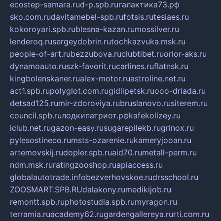
ecostep-samara.ru
d-p.spb.ru
галактика73.рф
sko.com.ru
davitamebel-spb.ru
fotsis.ru
tesiaes.ru
kokoroyari.spb.ru
blesna-kazan.ru
mossilver.ru
lenderoq.ru
sergeydobrin.ru
tochkazvuka.msk.ru
people-of-art.ru
bezzubova.ru
clubtibet.ru
orior-aks.ru
dynamoauto.ru
szk-favorit.ru
carlines.ru
flatnsk.ru
kingbolenskaner.ru
alex-motor.ru
astroline.net.ru
act1.spb.ru
polyglot.com.ru
gidlipetsk.ru
ooo-driada.ru
detsad125.ru
mir-zdoroviya.ru
bruslanovo.ru
siterem.ru
council.spb.ru
лодкипатриот.рф
kafekolizey.ru
iclub.net.ru
gazon-easy.ru
sugarepilekb.ru
grinox.ru
pylesostineco.ru
msts-ozarenie.ru
kameryjooan.ru
artemovskij.ru
dopler.spb.ru
aid70.ru
metall-perm.ru
ndm.msk.ru
ratingzooshop.ru
apiaccess.ru
globalautotrade.info
bezverhovskoe.ru
drsschool.ru
ZOOSMART.SPB.RU
dalakony.ru
medikijob.ru
remontt.spb.ru
photostudia.spb.ru
myragon.ru
terramia.ru
academy62.ru
gardengallereya.ru
rti.com.ru