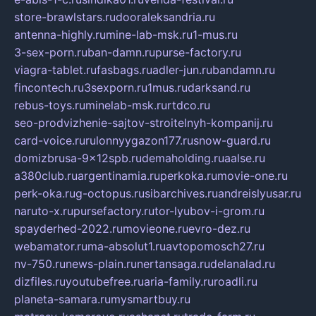
store-brawlstars.ru
dooraleksandria.ru
antenna-highly.ru
mine-lab-msk.ru
1-mus.ru
3-sex-porn.ru
ban-damn.ru
purse-factory.ru
viagra-tablet.ru
fasbags.ru
adler-jun.ru
bandamn.ru
fincontech.ru
3sexporn.ru
1mus.ru
darksand.ru
rebus-toys.ru
minelab-msk.ru
rtdco.ru
seo-prodvizhenie-sajtov-stroitelnyh-kompanij.ru
card-voice.ru
rulonnyygazon177.ru
snow-guard.ru
domizbrusa-9x12spb.ru
demaholding.ru
aalse.ru
a380club.ru
argentinamia.ru
perkoka.ru
movie-one.ru
perk-oka.ru
g-octopus.ru
sibarchives.ru
andreislyusar.ru
naruto-x.ru
pursefactory.ru
tor-lyubov-i-grom.ru
spayderhed-2022.ru
movieone.ru
evro-dez.ru
webamator.ru
ma-absolut1.ru
avtopomosch27.ru
nv-750.ru
news-plain.ru
nertansaga.ru
delanalad.ru
dizfiles.ru
youtubefree.ru
aria-family.ru
roadli.ru
planeta-samara.ru
mysmartbuy.ru