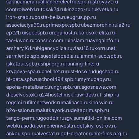
sakhcamera.ru
alliance-electro.spb.ru
stroyavt.ru
controlweb1.ru
tdsak74.ru
kinzozo-ru.ru
kvotka.ru
iron-snab.ru
costa-bella.ru
eugrus.pp.ru
associaciya39.ru
primexpo.spb.ru
bezmorchin.ru
ia2.ru
cpt21.ru
ispecspb.ru
regahost.ru
kolosok-elita.ru
tae-kwon.ru
consrio.com.ru
insiam.ru
avegainfo.ru
archery161.ru
bigencyclica.ru
vlast16.ru
korru.net
sarmiento.spb.su
extelopedia.ru
lammin-suo.spb.ru
iskatour.spb.ru
snpi.org.ru
running-line.ru
krygeva-spa.ru
chel.net.ru
rust-loco.ru
dugshop.ru
hl-beta.spb.ru
school494.spb.ru
mymubaby.ru
epoha-metalband.ru
ngr.spb.ru
rusgosnews.com
dieselvostok.ru
24hostel.msk.ru
w-dev.ru
f-ship.ru
regsmi.ru
filmnetwork.ru
malinasp.ru
kinosvin.ru
h2o-salon.ru
malutkayork.ru
deltaprim.spb.ru
tango-perm.ru
gooddir.ru
sgv.su
multiki-online.com
webkrasotki.com
cherinvest.ru
detskiy-ostrov.ru
ankou.spb.ru
alvesta1.ru
pdf-creator.ru
nix-files.org.ru