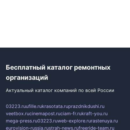
Бесплатный каталог ремонтных
организаций
Актуальный каталог компаний по всей России
03223.ru
ufille.ru
krasotata.ru
prazdnikdushi.ru
veetbox.ru
cinemapost.ru
ciam-fr.ru
kraft-you.ru
mega-press.ru
03223.ru
web-explore.ru
rastenuya.ru
eurovision-russia.ru
strah-news.ru
freeride-team.ru