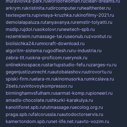
muraviovka-park.ru
worldofwoman.ru
clean-dreams.ru
arkrym.ru
kristinita.ru
dircomputer.ru
healthenter.ru
textexperts.ru
pivnaya-kruzhka.ru
kinofilmy-2021.ru
demolalapaluza.ru
tanyavanya.ru
remstir-tolyatti.ru
msdip.ru
jdol.ru
sokolovr.ru
newtech-spb.ru
rezemkleim.ru
massage-tai.ru
seonub.ru
zvonitut.ru
biolisichka24.ru
mncraft-download.ru
algoritm-sistema.ru
godflesh.ru
ru-industria.ru
zebra-tlt.ru
okna-proficom.ru
erynok.ru
onlinekinospace.ru
startupstudio-fefu.ru
zarges-ru.ru
gegenjustizunrecht.ru
autobalashov.ru
utrovortu.ru
spiski-firm.ru
elara-m.ru
kinomusorka.ru
mkcslava.ru
2bets.ru
vintovoykompressor.ru
birminghamvsfulham.ru
sarmat-komp.ru
pioneeri.ru
amadis-chocolate.ru
shkurki-karakulya.ru
kanotiforet.spb.ru
tutmassage.ru
ecolog.org.ru
praga.spb.ru
falcorussia.ru
autodoctorservis.ru
kamertondom.spb.ru
net-life.net.ru
avto-vozim.ru