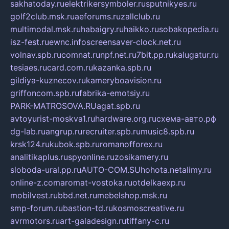
sakhatoday.ru
elektrikersymboler.ru
sputnikyes.ru
golf2club.msk.ru
aeforums.ru
zallclub.ru
multimodal.msk.ru
habaigry.ru
haikko.ru
sobakopedia.ru
isz-fest.ru
ewnc.info
screensaver-clock.net.ru
volnav.spb.ru
comnat.ru
npf.net.ru
7bit.pp.ru
kalugatur.ru
tesiaes.ru
card.com.ru
kazanka.spb.ru
gildiya-kuznecov.ru
kameryboavision.ru
griffoncom.spb.ru
fabrika-emotsiy.ru
PARK-MATROSOVA.RU
agat.spb.ru
avtoyurist-moskva1.ru
hardware.org.ru
схема-авто.рф
dg-lab.ru
angrup.ru
recruiter.spb.ru
music8.spb.ru
krsk124.ru
kubok.spb.ru
romanofforex.ru
analitikaplus.ru
spyonline.ru
zosikamery.ru
sloboda-ural.pp.ru
AUTO-COM.SU
hohota.net
alimy.ru
online-z.com
aromat-vostoka.ru
otdelkaexp.ru
mobilvest.ru
bbd.net.ru
mebelshop.msk.ru
smp-forum.ru
bastion-td.ru
kosmoscreative.ru
avrmotors.ru
art-galadesign.ru
tiffany-c.ru