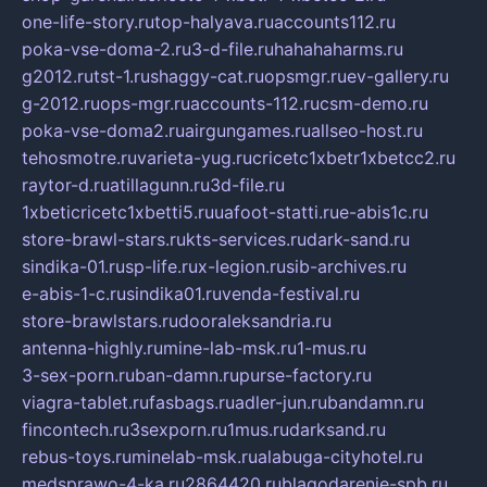
one-life-story.ru
top-halyava.ru
accounts112.ru
poka-vse-doma-2.ru
3-d-file.ru
hahahaharms.ru
g2012.ru
tst-1.ru
shaggy-cat.ru
opsmgr.ru
ev-gallery.ru
g-2012.ru
ops-mgr.ru
accounts-112.ru
csm-demo.ru
poka-vse-doma2.ru
airgungames.ru
allseo-host.ru
tehosmotre.ru
varieta-yug.ru
cricetc1xbetr1xbetcc2.ru
raytor-d.ru
atillagunn.ru
3d-file.ru
1xbeticricetc1xbetti5.ru
uafoot-statti.ru
e-abis1c.ru
store-brawl-stars.ru
kts-services.ru
dark-sand.ru
sindika-01.ru
sp-life.ru
x-legion.ru
sib-archives.ru
e-abis-1-c.ru
sindika01.ru
venda-festival.ru
store-brawlstars.ru
dooraleksandria.ru
antenna-highly.ru
mine-lab-msk.ru
1-mus.ru
3-sex-porn.ru
ban-damn.ru
purse-factory.ru
viagra-tablet.ru
fasbags.ru
adler-jun.ru
bandamn.ru
fincontech.ru
3sexporn.ru
1mus.ru
darksand.ru
rebus-toys.ru
minelab-msk.ru
alabuga-cityhotel.ru
medsprawo-4-ka.ru
2864420.ru
blagodarenie-spb.ru