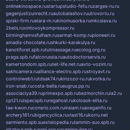
onlinekinospace.ru
startupstudio-fefu.ru
zarges-ru.ru
gegenjustizunrecht.ru
autobalashov.ru
utrovortu.ru
spiski-firm.ru
elara-m.ru
kinomusorka.ru
mkcslava.ru
2bets.ru
vintovoykompressor.ru
birminghamvsfulham.ru
sarmat-komp.ru
pioneeri.ru
amadis-chocolate.ru
shkurki-karakulya.ru
kanotiforet.spb.ru
tutmassage.ru
ecolog.org.ru
praga.spb.ru
falcorussia.ru
autodoctorservis.ru
kamertondom.spb.ru
net-life.net.ru
avto-vozim.ru
sakhcamera.ru
alliance-electro.spb.ru
stroyavt.ru
controlweb1.ru
tdsak74.ru
kinzozo-ru.ru
kvotka.ru
iron-snab.ru
costa-bella.ru
eugrus.pp.ru
associaciya39.ru
primexpo.spb.ru
bezmorchin.ru
ia2.ru
cpt21.ru
ispecspb.ru
regahost.ru
kolosok-elita.ru
tae-kwon.ru
consrio.com.ru
insiam.ru
avegainfo.ru
archery161.ru
bigencyclica.ru
vlast16.ru
korru.net
sarmiento.spb.su
extelopedia.ru
lammin-suo.spb.ru
iskatour.spb.ru
snpi.org.ru
running-line.ru