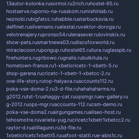
13autor-kolonka.ru
sormol.ru
2rich.ru
hostel-65.ru
hostserve.ru
porno-na-russkom.ru
mishinlab.ru
neznobi.ru
bigfatcc.ru
habble.ru
starbucksvia.ru
delfinet.ru
silvernano.ru
elestal.ru
vektor-doroga.ru
velotrenajery.ru
pronso54.ru
lenasever.ru
lovinskix.ru
show-pets.ru
smartnews03.ru
discofoxworld.ru
miraclecoon.ru
pongup.ru
hostel65.ru
liura.ru
glasspb.ru
firehunters.ru
gribowo.ru
gnalis.ru
bulkitula.ru
hometown-france.ru
1-xbeticricetc-1-xbetti-5.ru
shop-garena.ru
cricetc-1-xbetr-1-xbetcc-2.ru
one-life-story.ru
top-halyava.ru
accounts112.ru
poka-vse-doma-2.ru
3-d-file.ru
hahahaharms.ru
g2012.ru
tst-1.ru
shaggy-cat.ru
opsmgr.ru
ev-gallery.ru
g-2012.ru
ops-mgr.ru
accounts-112.ru
csm-demo.ru
poka-vse-doma2.ru
airgungames.ru
allseo-host.ru
tehosmotre.ru
varieta-yug.ru
cricetc1xbetr1xbetcc2.ru
raytor-d.ru
atillagunn.ru
3d-file.ru
1xbeticricetc1xbetti5.ru
uafoot-statti.ru
e-abis1c.ru