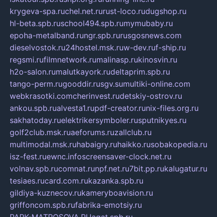
krygeva-spa.ru
chel.net.ru
rust-loco.ru
dugshop.ru
hl-beta.spb.ru
school494.spb.ru
mymubaby.ru
epoha-metalband.ru
ngr.spb.ru
rusgosnews.com
dieselvostok.ru
24hostel.msk.ru
w-dev.ru
f-ship.ru
regsmi.ru
filmnetwork.ru
malinasp.ru
kinosvin.ru
h2o-salon.ru
malutkayork.ru
deltaprim.spb.ru
tango-perm.ru
gooddir.ru
sgv.su
multiki-online.com
webkrasotki.com
cherinvest.ru
detskiy-ostrov.ru
ankou.spb.ru
alvesta1.ru
pdf-creator.ru
nix-files.org.ru
sakhatoday.ru
elektrikersymboler.ru
sputnikyes.ru
golf2club.msk.ru
aeforums.ru
zallclub.ru
multimodal.msk.ru
habaigry.ru
haikko.ru
sobakopedia.ru
isz-fest.ru
ewnc.info
screensaver-clock.net.ru
volnav.spb.ru
comnat.ru
npf.net.ru
7bit.pp.ru
kalugatur.ru
tesiaes.ru
card.com.ru
kazanka.spb.ru
gildiya-kuznecov.ru
kameryboavision.ru
griffoncom.spb.ru
fabrika-emotsiy.ru
PARK-MATROSOVA.RU
agat.spb.ru