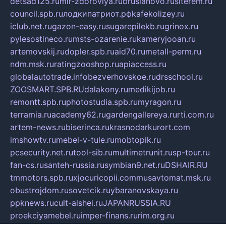
detsad125.ru
mir-zdoroviya.ru
bruslanovo.ru
siterem.ru
council.spb.ru
лодкипатриот.рф
kafekolizey.ru
iclub.net.ru
gazon-easy.ru
sugarepilekb.ru
grinox.ru
pylesostineco.ru
msts-ozarenie.ru
kameryjooan.ru
artemovskij.ru
dopler.spb.ru
aid70.ru
metall-perm.ru
ndm.msk.ru
ratingzooshop.ru
apiaccess.ru
globalautotrade.info
bezverhovskoe.ru
drsschool.ru
ZOOSMART.SPB.RU
dalakony.ru
medikijob.ru
remontt.spb.ru
photostudia.spb.ru
myragon.ru
terramia.ru
academy62.ru
gardengallereya.ru
rti.com.ru
artem-news.ru
biserinca.ru
krasnodarkurort.com
imshowtv.ru
mebel-v-tule.ru
mobtopik.ru
pcsecurity.net.ru
tool-sib.ru
multimetrunit.ru
sp-tour.ru
fan-cs.ru
santeh-russia.ru
symbian9.net.ru
DSHAIR.RU
tmmotors.spb.ru
xjocuricopii.com
musavtomat.msk.ru
obustrojdom.ru
sovetcik.ru
ybaranovskaya.ru
ppknews.ru
cult-alshei.ru
JAPANRUSSIA.RU
proekciyamebel.ru
imper-finans.ru
rim.org.ru