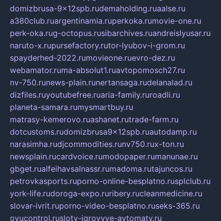
domizbrusa-9x12spb.ru
demaholding.ru
aalse.ru
a380club.ru
argentinamia.ru
perkoka.ru
movie-one.ru
perk-oka.ru
g-octopus.ru
sibarchives.ru
andreislyusar.ru
naruto-x.ru
pursefactory.ru
tor-lyubov-i-grom.ru
spayderhed-2022.ru
movieone.ru
evro-dez.ru
webamator.ru
ma-absolut1.ru
avtopomosch27.ru
nv-750.ru
news-plain.ru
nertansaga.ru
delanalad.ru
dizfiles.ru
youtubefree.ru
aria-family.ru
roadli.ru
planeta-samara.ru
mysmartbuy.ru
matrasy-kemerovo.ru
ashanet.ru
trade-farm.ru
dotcustoms.ru
domizbrusa9x12spb.ru
autodamp.ru
narasimha.ru
djcommodities.ru
nv750.ru
x-ton.ru
newsplain.ru
cardvoice.ru
modopaper.ru
manunae.ru
gbget.ru
alfeihavsalnassr.ru
madoma.ru
tajuncos.ru
petrovkasports.ru
porno-online-besplatno.ru
splclub.ru
york-life.ru
doroga-expo.ru
ribery.ru
cleanmedicine.ru
slovar-ivrit.ru
porno-video-besplatno.ru
seks-365.ru
ovucontrol.ru
sloty-igrovyye-avtomaty.ru