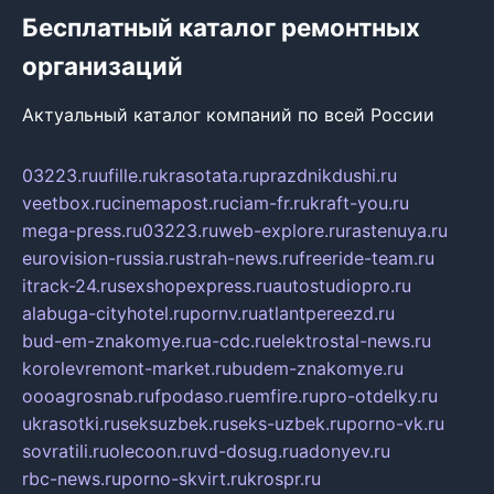
Бесплатный каталог ремонтных
организаций
Актуальный каталог компаний по всей России
03223.ru
ufille.ru
krasotata.ru
prazdnikdushi.ru
veetbox.ru
cinemapost.ru
ciam-fr.ru
kraft-you.ru
mega-press.ru
03223.ru
web-explore.ru
rastenuya.ru
eurovision-russia.ru
strah-news.ru
freeride-team.ru
itrack-24.ru
sexshopexpress.ru
autostudiopro.ru
alabuga-cityhotel.ru
pornv.ru
atlantpereezd.ru
bud-em-znakomye.ru
a-cdc.ru
elektrostal-news.ru
korolevremont-market.ru
budem-znakomye.ru
oooagrosnab.ru
fpodaso.ru
emfire.ru
pro-otdelky.ru
ukrasotki.ru
seksuzbek.ru
seks-uzbek.ru
porno-vk.ru
sovratili.ru
olecoon.ru
vd-dosug.ru
adonyev.ru
rbc-news.ru
porno-skvirt.ru
krospr.ru