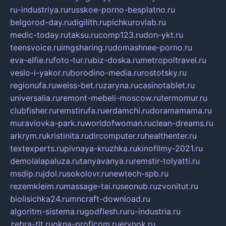
ru-industriya.ru
russkoe-porno-besplatno.ru
belgorod-day.ru
digilith.ru
pichkurovlab.ru
medic-today.ru
taksu.ru
comp123.ru
don-ykt.ru
teensvoice.ru
imgsharing.ru
domashnee-porno.ru
eva-elfie.ru
foto-tur.ru
biz-doska.ru
metropoltravel.ru
veslo-i-yakor.ru
borodino-media.ru
rostotsky.ru
regionufa.ru
weiss-bet.ru
zaryna.ru
casinotablet.ru
universalia.ru
remont-mebeli-moscow.ru
termomur.ru
clubfisher.ru
remstirufa.ru
erdamchi.ru
doramamama.ru
muraviovka-park.ru
worldofwoman.ru
clean-dreams.ru
arkrym.ru
kristinita.ru
dircomputer.ru
healthenter.ru
textexperts.ru
pivnaya-kruzhka.ru
kinofilmy-2021.ru
demolalapaluza.ru
tanyavanya.ru
remstir-tolyatti.ru
msdip.ru
jdol.ru
sokolovr.ru
newtech-spb.ru
rezemkleim.ru
massage-tai.ru
seonub.ru
zvonitut.ru
biolisichka24.ru
mncraft-download.ru
algoritm-sistema.ru
godflesh.ru
ru-industria.ru
zebra-tlt.ru
okna-proficom.ru
erynok.ru