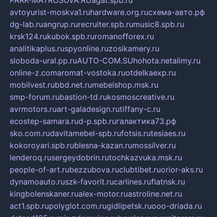
avtoyurist-moskva1.ru
hardware.org.ru
схема-авто.рф
dg-lab.ru
angrup.ru
recruiter.spb.ru
music8.spb.ru
krsk124.ru
kubok.spb.ru
romanofforex.ru
analitikaplus.ru
spyonline.ru
zosikamery.ru
sloboda-ural.pp.ru
AUTO-COM.SU
hohota.net
alimy.ru
online-z.com
aromat-vostoka.ru
otdelkaexp.ru
mobilvest.ru
bbd.net.ru
mebelshop.msk.ru
smp-forum.ru
bastion-td.ru
kosmoscreative.ru
avrmotors.ru
art-galadesign.ru
tiffany-c.ru
ecostep-samara.ru
d-p.spb.ru
галактика73.рф
sko.com.ru
davitamebel-spb.ru
fotsis.ru
tesiaes.ru
kokoroyari.spb.ru
blesna-kazan.ru
mossilver.ru
lenderoq.ru
sergeydobrin.ru
tochkazvuka.msk.ru
people-of-art.ru
bezzubova.ru
clubtibet.ru
orior-aks.ru
dynamoauto.ru
szk-favorit.ru
carlines.ru
flatnsk.ru
kingbolenskaner.ru
alex-motor.ru
astroline.net.ru
act1.spb.ru
polyglot.com.ru
gidlipetsk.ru
ooo-driada.ru