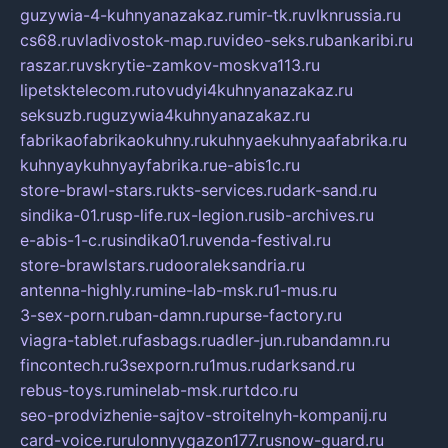
guzywia-4-kuhnyanazakaz.ru
mir-tk.ru
vlknrussia.ru
cs68.ru
vladivostok-map.ru
video-seks.ru
bankaribi.ru
raszar.ru
vskrytie-zamkov-moskva113.ru
lipetsktelecom.ru
tovudyi4kuhnyanazakaz.ru
seksuzb.ru
guzywia4kuhnyanazakaz.ru
fabrikaofabrikaokuhny.ru
kuhnyaekuhnyaafabrika.ru
kuhnyaykuhnyayfabrika.ru
e-abis1c.ru
store-brawl-stars.ru
kts-services.ru
dark-sand.ru
sindika-01.ru
sp-life.ru
x-legion.ru
sib-archives.ru
e-abis-1-c.ru
sindika01.ru
venda-festival.ru
store-brawlstars.ru
dooraleksandria.ru
antenna-highly.ru
mine-lab-msk.ru
1-mus.ru
3-sex-porn.ru
ban-damn.ru
purse-factory.ru
viagra-tablet.ru
fasbags.ru
adler-jun.ru
bandamn.ru
fincontech.ru
3sexporn.ru
1mus.ru
darksand.ru
rebus-toys.ru
minelab-msk.ru
rtdco.ru
seo-prodvizhenie-sajtov-stroitelnyh-kompanij.ru
card-voice.ru
rulonnyygazon177.ru
snow-guard.ru