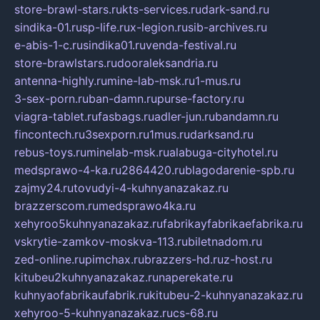
store-brawl-stars.ru
kts-services.ru
dark-sand.ru
sindika-01.ru
sp-life.ru
x-legion.ru
sib-archives.ru
e-abis-1-c.ru
sindika01.ru
venda-festival.ru
store-brawlstars.ru
dooraleksandria.ru
antenna-highly.ru
mine-lab-msk.ru
1-mus.ru
3-sex-porn.ru
ban-damn.ru
purse-factory.ru
viagra-tablet.ru
fasbags.ru
adler-jun.ru
bandamn.ru
fincontech.ru
3sexporn.ru
1mus.ru
darksand.ru
rebus-toys.ru
minelab-msk.ru
alabuga-cityhotel.ru
medsprawo-4-ka.ru
2864420.ru
blagodarenie-spb.ru
zajmy24.ru
tovudyi-4-kuhnyanazakaz.ru
brazzerscom.ru
medsprawo4ka.ru
xehyroo5kuhnyanazakaz.ru
fabrikayfabrikaefabrika.ru
vskrytie-zamkov-moskva-113.ru
biletnadom.ru
zed-online.ru
pimchax.ru
brazzers-hd.ru
z-host.ru
kitubeu2kuhnyanazakaz.ru
naperekate.ru
kuhnyaofabrikaufabrik.ru
kitubeu-2-kuhnyanazakaz.ru
xehyroo-5-kuhnyanazakaz.ru
cs-68.ru